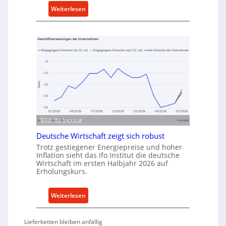
k
:
Weiterlesen
a
M
u
e
f
t
v
h
o
o
n
d
I
e
n
n
d
f
u
ü
Bild: Ifo Institut
s
r
t
Deutsche Wirtschaft zeigt sich robust
n
r
a
Trotz gestiegener Energiepreise und hoher
i
Inflation sieht das Ifo Institut die deutsche
c
Wirtschaft im ersten Halbjahr 2026 auf
e
h
Erholungskurs.
-
h
E
a
r
:
Weiterlesen
l
s
D
t
a
e
i
Lieferketten bleiben anfällig