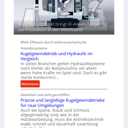
h
h
r
e
n
d
Forschungsprojekt bringt KI-Anwendungen für
i
die Produktion in den Mittelstand
e
P
Mehr Effizienz durch elektromechanische
e
Antriebssysteme
r
Kugelgewindetrieb und Hydraulik im
f
Vergleich
o
In vielen Branchen gelten Hydrauliksysteme
r
noch immer als Nonplusultra, vor allem
m
wenn hohe Kräfte im Spiel sind. Doch es gibt
a
starke Konkurrenz…
n
:
Weiterlesen
c
K
e
Gewirbelt und nicht geschliffen
u
b
Präzise und langlebige Kugelgewindetriebe
g
e
für raue Umgebungen
e
i
Auch wo Späne, Staub und Schmutz
l
m
allgegenwärtig sind, wie in der
g
D
Holzbearbeitung, muss die Antriebstechnik
e
exakt, schnell und dauerhaft zuverlässig
r
w