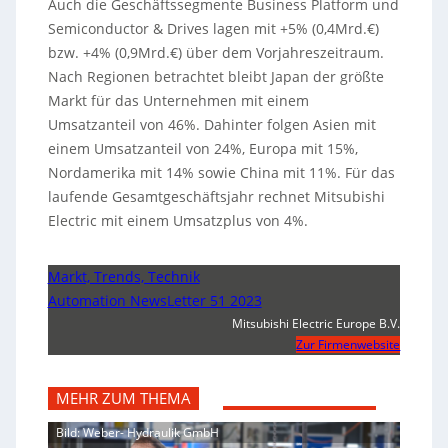
Auch die Geschäftssegmente Business Platform und
Semiconductor & Drives lagen mit +5% (0,4Mrd.€)
bzw. +4% (0,9Mrd.€) über dem Vorjahreszeitraum.
Nach Regionen betrachtet bleibt Japan der größte
Markt für das Unternehmen mit einem
Umsatzanteil von 46%. Dahinter folgen Asien mit
einem Umsatzanteil von 24%, Europa mit 15%,
Nordamerika mit 14% sowie China mit 11%. Für das
laufende Gesamtgeschäftsjahr rechnet Mitsubishi
Electric mit einem Umsatzplus von 4%.
Markt, Trends, Technik
Automation NewsLetter 51 2023
Mitsubishi Electric Europe B.V.
Zur Firmenwebsite
MEHR ZUM THEMA
Bild: Weber- Hydraulik GmbH