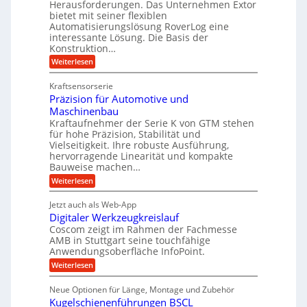
Herausforderungen. Das Unternehmen Extor
V
U
r
g
bietet mit seiner flexiblen
e
m
b
e
Automatisierungslösung RoverLog eine
r
s
e
l
interessante Lösung. Die Basis der
g
a
Konstruktion…
i
g
l
t
t
e
:
Weiterlesen
e
z
Z
s
w
a
i
u
Kraftsensorserie
l
i
h
c
n
Präzision für Automotive und
o
n
n
h
d
s
Maschinenbau
s
d
t
A
Kraftaufnehmer der Serie K von GTM stehen
e
e
a
für hohe Präzision, Stabilität und
u
n
,
t
Vielseitigkeit. Ihre robuste Ausführung,
g
f
w
r
hervorragende Linearität und kompakte
e
t
e
i
Bauweise machen…
n
r
g
n
e
:
Weiterlesen
e
a
P
i
b
t
r
g
g
e
Jetzt auch als Web-App
r
ä
s
i
e
f
Digitaler Werkzeugkreislauf
z
e
e
i
Coscom zeigt im Rahmen der Fachmesse
r
ü
b
s
i
AMB in Stuttgart seine touchfähige
S
r
e
i
Anwendungsoberfläche InfoPoint.
n
f
t
r
o
ü
:
g
Weiterlesen
n
e
a
r
D
f
a
l
u
p
i
ü
Neue Optionen für Länge, Montage und Zubehör
n
r
g
l
e
r
ä
Kugelschienenführungen BSCL
i
g
A