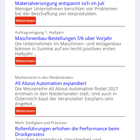
t
u
Materialversorgung entspannt sich im Juli
g
z
t
Weniger Unternehmen berichten von Problemen
e
bei der Beschaffung von Vorprodukten.
t
s
W
e
c
:
Weiterlesen
e
M
i
h
r
Auftragseingang 1. Halbjahr
a
l
e
k
Maschinenbau-Bestellungen 5% über Vorjahr
t
e
W
z
Die Unternehmen im Maschinen- und Anlagenbau
e
n
i
können in Summe auf ein leicht positives erstes
e
r
e
r
Halbjahr…
u
i
i
t
:
Weiterlesen
g
a
n
s
M
l
b
a
c
v
a
Markteintritt in den Niederlanden
s
h
e
u
All About Automation expandiert
c
a
r
p
Die Messereihe All About Automation findet 2027
h
s
f
erstmals in den Niederlanden statt. Und auch in
r
i
o
Österreich baut der Veranstalter Easyfairs sein
t
o
n
Angebot…
r
z
z
e
g
:
Weiterlesen
e
n
e
u
A
i
b
s
n
Mehr Steifigkeit und Präzision
l
g
a
g
s
Rollenführungen erhöhen die Performance beim
l
t
u
e
Drückprozess
e
A
-
s
Zwischen Kostendruck, Unsicherheit und
n