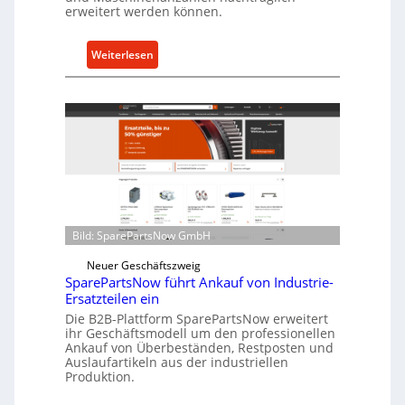
c
erweitert werden können.
h
u
:
Weiterlesen
t
C
z
e
f
l
ü
l
r
r
i
o
n
e
d
n
i
t
r
Bild: SparePartsNow GmbH
w
e
i
Neuer Geschäftszweig
k
SparePartsNow führt Ankauf von Industrie-
c
t
Ersatzteilen ein
k
e
Die B2B-Plattform SparePartsNow erweitert
e
A
ihr Geschäftsmodell um den professionellen
l
Ankauf von Überbeständen, Restposten und
n
t
Auslaufartikeln aus der industriellen
t
Produktion.
X
r
6
i