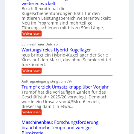
e
U
z
t
weiterentwickelt
u
i
n
m
a
t
Bosch Rexroth hat die
s
l
o
g
Kugelschienenführungen BSCL für den
e
e
m
e
mittleren Leistungsbereich weiterentwickelt:
H
r
o
Neu im Programm sind mehrteilige
u
b
W
t
b
Führungsschienen mit bis zu 50m Länge,…
e
i
u
b
r
v
:
Weiterlesen
n
e
k
e
K
w
z
g
u
u
e
Schmierfreier Betrieb
e
n
e
g
g
u
d
Wartungsfreies Hybrid-Kugellager
e
n
u
g
M
l
Igus bringt ein Hybrid-Kugellager der Serie
n
k
a
s
Xiros auf den Markt, das ohne Schmiermittel
g
r
s
c
funktioniert.
e
e
c
h
n
i
h
:
Weiterlesen
i
s
i
W
e
l
n
a
n
Auftragseingang steigt um 7%
a
e
r
e
u
Trumpf erzielt Umsatz knapp über Vorjahr
n
t
n
f
b
u
Trumpf hat die vorläufigen Zahlen für das
f
a
n
ü
Geschäftsjahr 2025/26 vorgelegt. Demnach
u
g
h
wurde ein Umsatz von 4,3Mrd.€ erzielt,
s
r
dieser lag damit in etwa…
f
u
:
r
Weiterlesen
n
T
e
g
r
i
e
Maschinenbau: Forschungsförderung
u
e
n
braucht mehr Tempo und weniger
m
s
B
Bürokratie
p
H
S