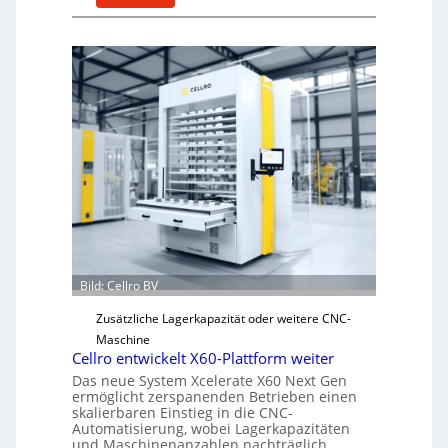
M
e
c
h
a
n
i
s
c
h
e
r
Ü
Bild: Cellro BV
b
e
Zusätzliche Lagerkapazität oder weitere CNC-
r
Maschine
l
Cellro entwickelt X60-Plattform weiter
a
Das neue System Xcelerate X60 Next Gen
s
ermöglicht zerspanenden Betrieben einen
skalierbaren Einstieg in die CNC-
t
Automatisierung, wobei Lagerkapazitäten
s
und Maschinenanzahlen nachträglich