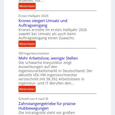
arbeiten. Für…
ü
i
:
Weiterlesen
c
n
P
k
d
Erstes Halbjahr 2026
r
p
e
Krones steigert Umsatz und
ä
r
t
Auftragseingang
z
o
r
Krones erzielte im ersten Halbjahr 2026
i
z
i
sowohl bei Umsatz als auch beim
s
e
Auftragseingang einen Zuwachs.
e
e
s
b
:
Weiterlesen
u
s
u
K
n
n
VDI-Ingenieurmonitor
r
d
d
Mehr Arbeitslose, weniger Stellen
o
l
Die schwache Konjunktur zeigt
H
n
a
Auswirkungen auf den
y
e
n
Ingenieurarbeitsmarkt in Deutschland: Der
d
s
g
aktuelle VDI-/IW-Ingenieurmonitor
r
s
verzeichnet mit 58.392 Arbeitslosen in
l
a
t
Ingenieur- und IT-Berufen den…
e
u
e
:
b
Weiterlesen
l
i
M
i
i
g
Schnell von A nach B
e
g
k
e
Zahnstangengetriebe für präzise
h
e
i
r
Hubbewegungen
r
K
m
t
Die Intralogistik steht vor großen
A
u