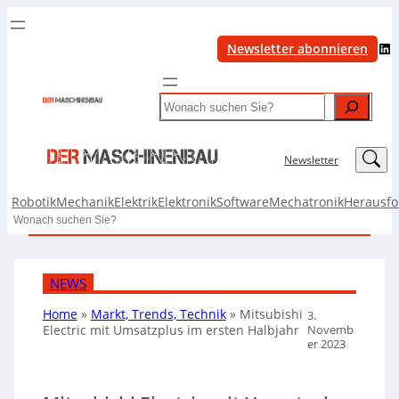
LinkedIn
Newsletter abonnieren
Search
LinkedIn
Newsletter
Robotik
Mechanik
Elektrik
Elektronik
Software
Mechatronik
Herausf
Search
NEWS
Home
»
Markt, Trends, Technik
»
Mitsubishi
3.
Novemb
Electric mit Umsatzplus im ersten Halbjahr
er 2023