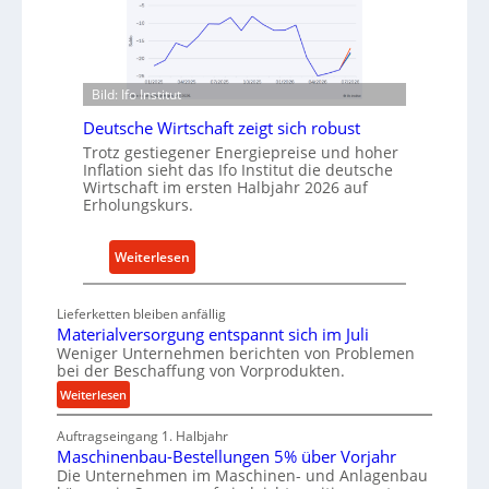
u
o
f
d
v
e
o
n
Bild: Ifo Institut
n
f
Deutsche Wirtschaft zeigt sich robust
I
ü
Trotz gestiegener Energiepreise und hoher
n
r
Inflation sieht das Ifo Institut die deutsche
d
n
Wirtschaft im ersten Halbjahr 2026 auf
u
Erholungskurs.
a
s
c
t
h
:
Weiterlesen
r
h
D
i
a
e
Lieferketten bleiben anfällig
e
l
u
Materialversorgung entspannt sich im Juli
-
t
t
Weniger Unternehmen berichten von Problemen
E
i
bei der Beschaffung von Vorprodukten.
s
r
g
c
:
Weiterlesen
s
e
M
h
a
W
Auftragseingang 1. Halbjahr
a
e
t
Maschinenbau-Bestellungen 5% über Vorjahr
e
t
W
z
Die Unternehmen im Maschinen- und Anlagenbau
e
r
i