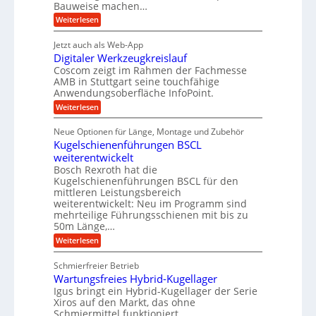
e
i
Bauweise machen…
n
r
g
n
e
:
Weiterlesen
e
a
P
i
b
t
r
g
g
e
Jetzt auch als Web-App
r
ä
s
i
e
f
Digitaler Werkzeugkreislauf
z
e
e
i
Coscom zeigt im Rahmen der Fachmesse
r
ü
b
s
i
AMB in Stuttgart seine touchfähige
S
r
e
i
Anwendungsoberfläche InfoPoint.
n
f
t
r
o
ü
:
g
Weiterlesen
n
e
a
r
D
f
a
l
u
p
i
ü
Neue Optionen für Länge, Montage und Zubehör
n
r
g
l
e
r
ä
Kugelschienenführungen BSCL
i
g
A
e
U
z
t
weiterentwickelt
u
i
n
m
a
t
Bosch Rexroth hat die
s
l
o
g
Kugelschienenführungen BSCL für den
e
e
m
e
mittleren Leistungsbereich
H
r
o
weiterentwickelt: Neu im Programm sind
u
b
W
t
b
mehrteilige Führungsschienen mit bis zu
e
i
u
b
r
50m Länge,…
v
n
e
k
e
:
Weiterlesen
w
z
g
u
K
e
e
n
e
u
g
u
Schmierfreier Betrieb
d
g
n
u
g
M
Wartungsfreies Hybrid-Kugellager
e
n
k
a
l
Igus bringt ein Hybrid-Kugellager der Serie
g
r
s
s
Xiros auf den Markt, das ohne
e
e
c
c
n
Schmiermittel funktioniert.
i
h