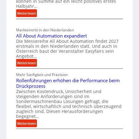
können in Summe auf ein leicht positives erstes
t
r
k
r
Halbjahr…
i
e
z
t
:
Weiterlesen
a
i
e
s
M
l
l
u
a
c
v
e
Markteintritt in den Niederlanden
g
s
h
e
n
All About Automation expandiert
b
c
a
r
Die Messereihe All About Automation findet 2027
e
h
a
s
f
erstmals in den Niederlanden statt. Und auch in
i
i
u
o
Österreich baut der Veranstalter Easyfairs sein
t
n
n
Angebot…
r
p
z
e
g
r
:
Weiterlesen
e
n
u
A
o
i
b
n
Mehr Steifigkeit und Präzision
l
z
g
a
g
Rollenführungen erhöhen die Performance beim
l
e
t
u
e
Drückprozess
A
s
-
s
Zwischen Kostendruck, Unsicherheit und
n
b
s
B
steigenden Anforderungen sind im
i
t
o
Sondermaschinenbau Lösungen gefragt, die
e
e
s
c
u
flexibel, wirtschaftlich und technisch überzeugend
s
p
h
t
zugleich sind. Diesen Herausforderungen
t
a
begegnet…
A
r
e
n
u
o
:
Weiterlesen
l
n
t
R
b
l
t
o
o
u
u
s