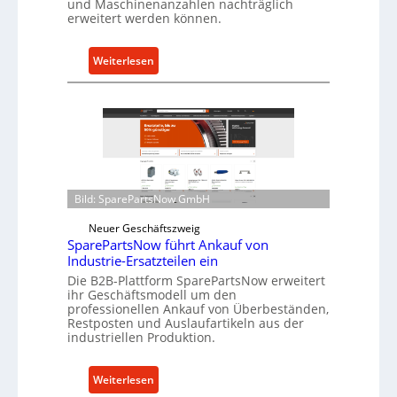
a
und Maschinenanzahlen nachträglich
erweitert werden können.
s
t
s
:
Weiterlesen
c
C
h
e
u
l
t
l
z
r
f
o
ü
e
Bild: SparePartsNow GmbH
r
n
i
t
Neuer Geschäftszweig
n
SparePartsNow führt Ankauf von
w
Industrie-Ersatzteilen ein
d
i
Die B2B-Plattform SparePartsNow erweitert
i
c
ihr Geschäftsmodell um den
r
k
professionellen Ankauf von Überbeständen,
e
e
Restposten und Auslaufartikeln aus der
k
industriellen Produktion.
l
t
t
e
X
:
Weiterlesen
A
6