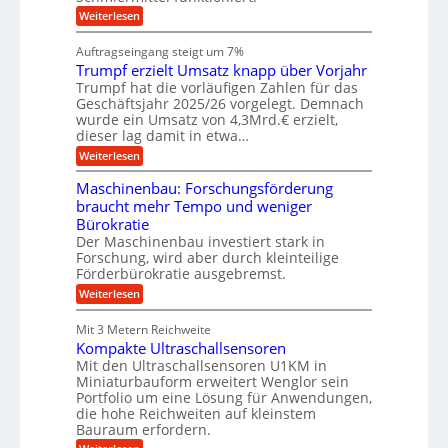
h
s
i
:
Weiterlesen
i
l
n
W
e
a
e
a
n
Auftragseingang steigt um 7%
u
n
r
e
f
Trumpf erzielt Umsatz knapp über Vorjahr
b
t
n
a
u
Trumpf hat die vorläufigen Zahlen für das
f
u
n
ü
Geschäftsjahr 2025/26 vorgelegt. Demnach
g
h
wurde ein Umsatz von 4,3Mrd.€ erzielt,
s
r
dieser lag damit in etwa…
f
u
:
r
Weiterlesen
n
T
e
g
r
i
e
Maschinenbau: Forschungsförderung
u
e
n
braucht mehr Tempo und weniger
m
s
B
Bürokratie
p
H
S
f
y
Der Maschinenbau investiert stark in
C
e
b
L
Forschung, wird aber durch kleinteilige
r
r
w
Förderbürokratie ausgebremst.
z
i
e
:
Weiterlesen
i
d
i
M
e
-
t
a
l
K
e
Mit 3 Metern Reichweite
s
t
u
r
Kompakte Ultraschallsensoren
c
U
g
e
h
Mit den Ultraschallsensoren U1KM in
m
e
n
i
s
l
Miniaturbauform erweitert Wenglor sein
t
n
a
l
Portfolio um eine Lösung für Anwendungen,
w
e
t
a
i
die hohe Reichweiten auf kleinstem
n
z
g
c
Bauraum erfordern.
b
k
e
k
a
: