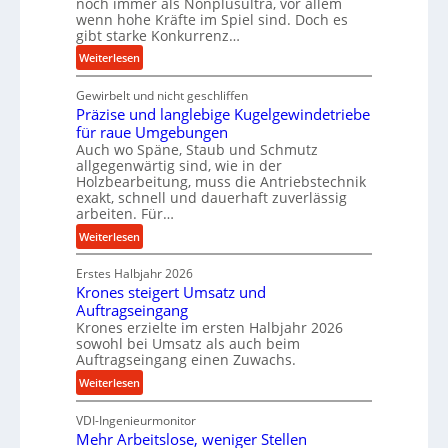
noch immer als Nonplusultra, vor allem
e
wenn hohe Kräfte im Spiel sind. Doch es
r
gibt starke Konkurrenz…
f
:
Weiterlesen
o
K
r
Gewirbelt und nicht geschliffen
u
m
Präzise und langlebige Kugelgewindetriebe
g
a
für raue Umgebungen
e
n
Auch wo Späne, Staub und Schmutz
l
allgegenwärtig sind, wie in der
c
g
Holzbearbeitung, muss die Antriebstechnik
e
e
exakt, schnell und dauerhaft zuverlässig
b
w
arbeiten. Für…
e
i
:
Weiterlesen
i
n
P
m
d
Erstes Halbjahr 2026
r
D
e
Krones steigert Umsatz und
ä
r
t
Auftragseingang
z
ü
r
Krones erzielte im ersten Halbjahr 2026
i
c
i
sowohl bei Umsatz als auch beim
s
k
Auftragseingang einen Zuwachs.
e
e
p
b
:
Weiterlesen
u
r
u
K
n
o
n
VDI-Ingenieurmonitor
r
d
z
d
Mehr Arbeitslose, weniger Stellen
o
l