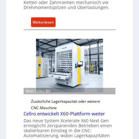
Ketten oder Zahnriemen mechanisch vor
Drehmomentspitzen und Überlastungen.
:
Weiterlesen
M
e
c
h
a
n
i
s
c
h
Bild: Cellro BV
e
r
Zusätzliche Lagerkapazität oder weitere
Ü
CNC-Maschine
b
Cellro entwickelt X60-Plattform weiter
e
Das neue System Xcelerate X60 Next Gen
ermöglicht zerspanenden Betrieben einen
r
skalierbaren Einstieg in die CNC-
l
Automatisierung, wobei Lagerkapazitäten