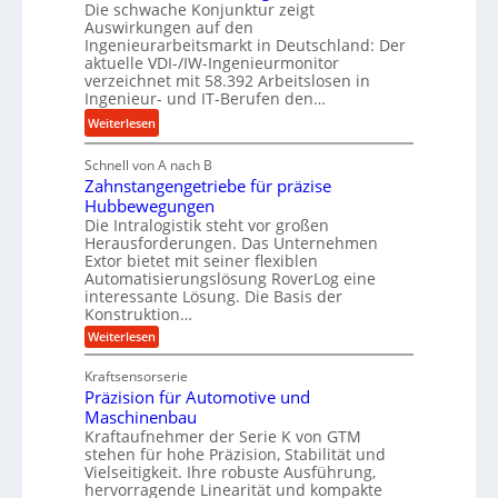
e
Die schwache Konjunktur zeigt
H
n
a
s
Auswirkungen auf den
y
e
n
Ingenieurarbeitsmarkt in Deutschland: Der
s
d
s
g
aktuelle VDI-/IW-Ingenieurmonitor
r
s
verzeichnet mit 58.392 Arbeitslosen in
l
a
t
Ingenieur- und IT-Berufen den…
e
u
e
:
b
Weiterlesen
l
i
M
i
i
g
Schnell von A nach B
e
g
k
e
Zahnstangengetriebe für präzise
h
e
i
r
Hubbewegungen
r
K
m
t
Die Intralogistik steht vor großen
A
u
Herausforderungen. Das Unternehmen
V
U
r
g
Extor bietet mit seiner flexiblen
e
m
b
e
Automatisierungslösung RoverLog eine
r
s
e
l
interessante Lösung. Die Basis der
g
a
Konstruktion…
i
g
l
t
t
e
:
Weiterlesen
e
z
Z
s
w
a
i
u
Kraftsensorserie
l
i
h
c
n
Präzision für Automotive und
o
n
n
h
d
s
Maschinenbau
s
d
t
A
Kraftaufnehmer der Serie K von GTM
e
e
a
stehen für hohe Präzision, Stabilität und
u
n
,
t
Vielseitigkeit. Ihre robuste Ausführung,
g
f
w
r
hervorragende Linearität und kompakte
e
t