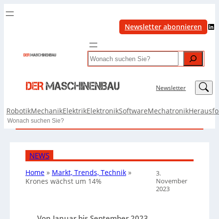
LinkedIn
Newsletter abonnieren
Search
LinkedIn
Newsletter
Robotik
Mechanik
Elektrik
Elektronik
Software
Mechatronik
Herausf
Search
NEWS
Home
»
Markt, Trends, Technik
»
3.
November
Krones wächst um 14%
2023
Von Januar bis September 2023