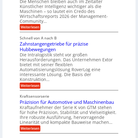
Die Menschen bleiben auch im Zeitalter
H
e
a
Künstlicher Intelligenz wichtiger als die
y
s
n
Maschinen – so lautet ein Credo des
d
s
g
Wirtschaftsreports 2026 der Management-
r
t
Community…
l
a
e
:
e
Weiterlesen
u
M
i
b
e
l
g
Schnell von A nach B
i
n
i
e
Zahnstangengetriebe für präzise
s
g
k
c
r
Hubbewegungen
e
h
i
Die Intralogistik steht vor großen
t
K
e
Herausforderungen. Das Unternehmen Extor
m
U
n
u
bietet mit seiner flexiblen
V
a
m
g
Automatisierungslösung RoverLog eine
u
e
s
e
interessante Lösung. Die Basis der
c
r
a
h
Konstruktion…
l
i
g
t
:
g
Weiterlesen
n
l
Z
z
e
Z
a
e
u
e
Kraftsensorserie
w
h
i
i
n
Präzision für Automotive und Maschinenbau
n
i
t
c
s
Kraftaufnehmer der Serie K von GTM stehen
d
e
n
t
für hohe Präzision, Stabilität und Vielseitigkeit.
h
n
A
d
a
Ihre robuste Ausführung, hervorragende
v
u
n
e
o
Linearität und kompakte Bauweise machen…
g
f
n
t
:
e
Weiterlesen
K
t
r
P
n
I
r
r
g
i