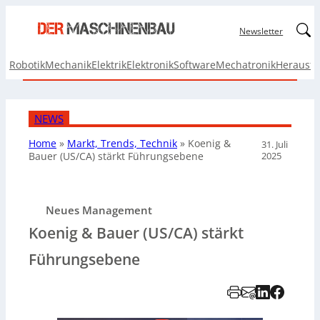
Linked
Newsletter
Robotik
Mechanik
Elektrik
Elektronik
Software
Mechatronik
Herausf
NEWS
Home
»
Markt, Trends, Technik
»
Koenig &
31. Juli
2025
Bauer (US/CA) stärkt Führungsebene
Neues Management
Koenig & Bauer (US/CA) stärkt
Führungsebene