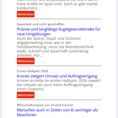
k
hohe Kräfte im Spiel sind. Doch es gibt starke
e
t
Konkurrenz…
n
e
:
Weiterlesen
M
U
K
i
l
Gewirbelt und nicht geschliffen
u
t
t
Präzise und langlebige Kugelgewindetriebe für
g
t
r
raue Umgebungen
e
e
a
Auch wo Späne, Staub und Schmutz
l
l
s
allgegenwärtig sind, wie in der
g
s
c
Holzbearbeitung, muss die Antriebstechnik
e
t
h
exakt, schnell und dauerhaft zuverlässig
w
arbeiten. Für…
a
a
i
n
l
:
Weiterlesen
n
d
l
P
d
s
Erstes Halbjahr 2026
r
e
e
Krones steigert Umsatz und Auftragseingang
ä
t
Krones erzielte im ersten Halbjahr 2026 sowohl
n
z
r
bei Umsatz als auch beim Auftragseingang
s
i
einen Zuwachs.
i
o
s
e
:
Weiterlesen
r
e
b
K
e
u
u
Wirtschaftsreport von United Interim
r
n
n
n
Menschen auch in Zeiten von KI wichtiger als
o
d
d
Maschinen
n
l