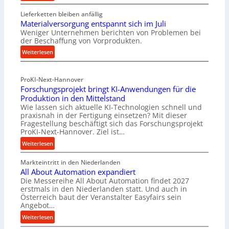
R
Lieferketten bleiben anfällig
o
Materialversorgung entspannt sich im Juli
l
Weniger Unternehmen berichten von Problemen bei
l
der Beschaffung von Vorprodukten.
e
:
Weiterlesen
n
M
f
a
ü
ProKI-Next-Hannover
t
h
Forschungsprojekt bringt KI-Anwendungen für die
e
r
Produktion in den Mittelstand
r
u
Wie lassen sich aktuelle KI-Technologien schnell und
i
n
praxisnah in der Fertigung einsetzen? Mit dieser
a
g
Fragestellung beschäftigt sich das Forschungsprojekt
l
e
ProKI-Next-Hannover. Ziel ist…
v
n
:
Weiterlesen
e
e
F
r
r
Markteintritt in den Niederlanden
o
s
h
All About Automation expandiert
r
o
ö
Die Messereihe All About Automation findet 2027
s
r
erstmals in den Niederlanden statt. Und auch in
h
c
Österreich baut der Veranstalter Easyfairs sein
g
e
h
Angebot…
u
n
u
:
n
Weiterlesen
d
n
A
g
i