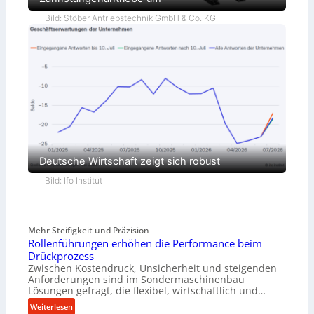
Bild: Stöber Antriebstechnik GmbH & Co. KG
Deutsche Wirtschaft zeigt sich robust
Bild: Ifo Institut
Mehr Steifigkeit und Präzision
Rollenführungen erhöhen die Performance beim
Drückprozess
Zwischen Kostendruck, Unsicherheit und steigenden
Anforderungen sind im Sondermaschinenbau
Lösungen gefragt, die flexibel, wirtschaftlich und…
:
Weiterlesen