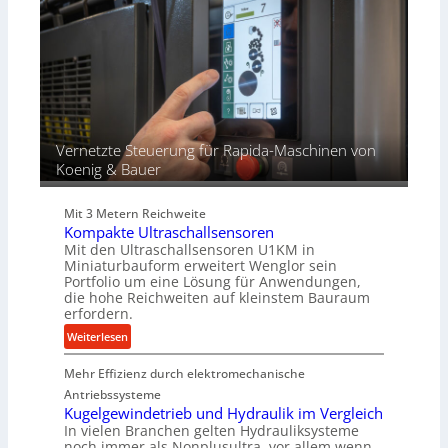
i
o
u
e
z
n
r
e
g
t
s
e
s
n
f
ü
r
Vernetzte Steuerung für Rapida-Maschinen von
d
Koenig & Bauer
i
e
Mit 3 Metern Reichweite
P
Kompakte Ultraschallsensoren
r
Mit den Ultraschallsensoren U1KM in
o
Miniaturbauform erweitert Wenglor sein
d
Portfolio um eine Lösung für Anwendungen,
u
die hohe Reichweiten auf kleinstem Bauraum
erfordern.
k
t
:
Weiterlesen
i
K
o
Mehr Effizienz durch elektromechanische
o
n
m
Antriebssysteme
i
p
Kugelgewindetrieb und Hydraulik im Vergleich
n
In vielen Branchen gelten Hydrauliksysteme
a
noch immer als Nonplusultra, vor allem wenn
d