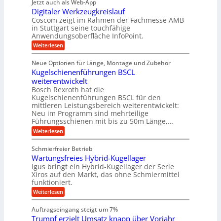
w
Jetzt auch als Web-App
ä
e
a
i
e
Digitaler Werkzeugkreislauf
z
t
c
g
i
b
r
Coscom zeigt im Rahmen der Fachmesse AMB
h
s
i
s
in Stuttgart seine touchfähige
e
t
i
e
Anwendungsoberfläche InfoPoint.
e
i
f
o
b
g
i
:
Weiterlesen
n
e
ü
e
D
f
f
n
r
r
i
ü
ü
Neue Optionen für Länge, Montage und Zubehör
g
a
g
r
r
r
l
Kugelschienenführungen BSCL
i
a
A
p
a
s
t
weiterentwickelt
u
r
n
M
u
a
t
ä
Bosch Rexroth hat die
a
g
l
e
o
z
Kugelschienenführungen BSCL für den
s
e
m
i
U
mittleren Leistungsbereich weiterentwickelt:
c
r
o
s
h
Neu im Programm sind mehrteilige
m
W
t
e
i
Führungsschienen mit bis zu 50m Länge,…
e
g
i
H
n
r
v
u
:
Weiterlesen
e
e
k
e
b
K
n
b
z
u
b
u
Schmierfreier Betrieb
e
n
u
e
g
u
d
Wartungsfreies Hybrid-Kugellager
w
e
n
g
M
e
l
Igus bringt ein Hybrid-Kugellager der Serie
g
k
a
g
s
Xiros auf den Markt, das ohne Schmiermittel
r
s
u
e
c
funktioniert.
e
c
n
h
n
i
h
:
g
Weiterlesen
i
s
i
W
e
e
l
n
a
n
n
Auftragseingang steigt um 7%
a
e
r
e
u
Trumpf erzielt Umsatz knapp über Vorjahr
n
t
n