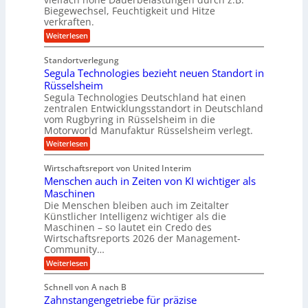
ö
w
Biegewechsel, Feuchtigkeit und Hitze
j
a
r
verkraften.
i
a
l
d
n
:
Weiterlesen
h
l
K
e
d
r
s
u
r
Standortverlegung
e
n
e
u
Segula Technologies bezieht neuen Standort in
t
s
n
t
Rüsselsheim
n
r
s
s
Segula Technologies Deutschland hat einen
g
i
t
o
zentralen Entwicklungsstandort in Deutschland
b
o
e
r
vom Rugbyring in Rüsselsheim in die
f
r
b
Motorworld Manufaktur Rüsselsheim verlegt.
e
f
a
u
-
n
:
Weiterlesen
u
W
n
S
e
e
c
d
Wirtschaftsreport von United Interim
l
g
h
H
l
Menschen auch in Zeiten von KI wichtiger als
u
t
s
y
l
Maschinen
c
a
m
d
Die Menschen bleiben auch im Zeitalter
h
T
e
Künstlicher Intelligenz wichtiger als die
r
u
e
Maschinen – so lautet ein Credo des
t
h
c
a
z
Wirtschaftsreports 2026 der Management-
h
r
u
s
Community…
n
T
l
c
o
:
Weiterlesen
h
e
l
i
M
l
o
m
e
k
ä
Schnell von A nach B
g
n
p
u
i
i
Zahnstangengetriebe für präzise
s
c
o
e
m