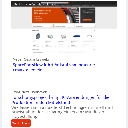
Bild: SparePartsNow GmbH
Neuer Geschäftszweig
SparePartsNow führt Ankauf von Industrie-
Ersatzteilen ein
ProKI-Next-Hannover
Forschungsprojekt bringt KI-Anwendungen für die
Produktion in den Mittelstand
Wie lassen sich aktuelle KI-Technologien schnell und
praxisnah in der Fertigung einsetzen? Mit dieser
Fragestellung…
:
Weiterlesen