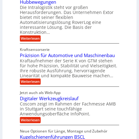
c
Hubbewegungen
h
s
u
h
V
Die Intralogistik steht vor großen
e
b
e
n
i
Herausforderungen. Das Unternehmen Extor
e
e
n
n
z
bietet mit seiner flexiblen
d
r
a
2
i
Automatisierungslösung RoverLog eine
u
w
g
2
e
interessante Lösung. Die Basis der
c
e
V
l
h
h
Konstruktion…
a
t
n
e
i
r
:
Weiterlesen
n
n
i
i
i
Z
e
Z
a
g
a
u
c
e
Kraftsensorserie
n
h
e
e
h
i
Präzision für Automotive und Maschinenbau
t
n
n
t
r
e
s
Kraftaufnehmer der Serie K von GTM stehen
S
e
n
B
t
t
für hohe Präzision, Stabilität und Vielseitigkeit.
n
a
a
ü
Ihre robuste Ausführung, hervorragende
v
n
n
o
Linearität und kompakte Bauweise machen…
r
g
d
n
:
e
Weiterlesen
o
o
K
P
n
r
k
I
r
g
t
w
Jetzt auch als Web-App
r
ä
e
i
i
Digitaler Werkzeugkreislauf
z
t
n
a
c
i
r
Coscom zeigt im Rahmen der Fachmesse AMB
R
h
t
s
i
ü
in Stuttgart seine touchfähige
t
i
i
e
s
Anwendungsoberfläche InfoPoint.
i
o
b
s
e
g
:
Weiterlesen
n
e
e
e
D
f
f
l
r
i
ü
ü
s
Neue Optionen für Länge, Montage und Zubehör
a
g
r
r
h
l
Kugelschienenführungen BSCL
i
A
p
e