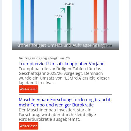
d
k
a
t
-
i
M
o
a
n
s
i
c
n
h
d
Krones steigert Umsatz und Auftragseingang
i
e
n
n
Auftragseingang steigt um 7%
e
M
Trumpf erzielt Umsatz knapp über Vorjahr
n
i
Trumpf hat die vorläufigen Zahlen für das
v
t
Geschäftsjahr 2025/26 vorgelegt. Demnach
o
t
wurde ein Umsatz von 4,3Mrd.€ erzielt, dieser
lag damit in etwa…
n
e
K
l
:
Weiterlesen
o
s
T
e
Maschinenbau: Forschungsförderung braucht
t
r
n
mehr Tempo und weniger Bürokratie
a
u
Der Maschinenbau investiert stark in
i
n
m
Forschung, wird aber durch kleinteilige
g
d
p
Förderbürokratie ausgebremst.
&
f
:
Weiterlesen
B
e