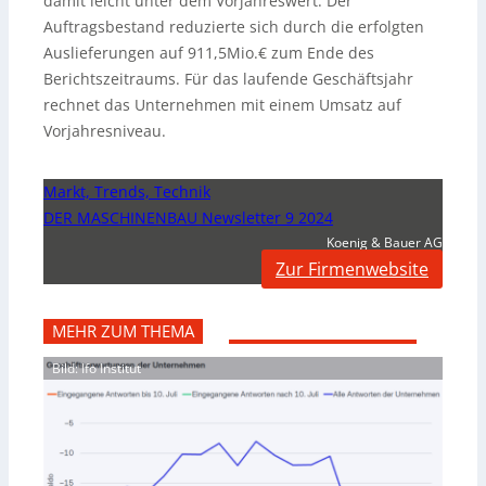
damit leicht unter dem Vorjahreswert. Der
Auftragsbestand reduzierte sich durch die erfolgten
Auslieferungen auf 911,5Mio.€ zum Ende des
Berichtszeitraums. Für das laufende Geschäftsjahr
rechnet das Unternehmen mit einem Umsatz auf
Vorjahresniveau.
Markt, Trends, Technik
DER MASCHINENBAU Newsletter 9 2024
Koenig & Bauer AG
Zur Firmenwebsite
MEHR ZUM THEMA
Bild: Ifo Institut