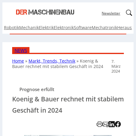
Linked
Newsletter
Robotik
Mechanik
Elektrik
Elektronik
Software
Mechatronik
Herausf
NEWS
Home
»
Markt, Trends, Technik
»
Koenig &
7.
März
Bauer rechnet mit stabilem Geschäft in 2024
2024
Prognose erfüllt
Koenig & Bauer rechnet mit stabilem
Geschäft in 2024