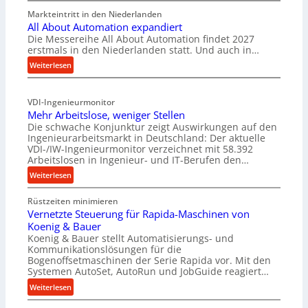
F
Markteintritt in den Niederlanden
o
All About Automation expandiert
r
Die Messereihe All About Automation findet 2027
s
erstmals in den Niederlanden statt. Und auch in…
c
:
Weiterlesen
h
A
u
l
n
VDI-Ingenieurmonitor
l
g
Mehr Arbeitslose, weniger Stellen
A
s
Die schwache Konjunktur zeigt Auswirkungen auf den
b
p
Ingenieurarbeitsmarkt in Deutschland: Der aktuelle
o
r
VDI-/IW-Ingenieurmonitor verzeichnet mit 58.392
u
o
Arbeitslosen in Ingenieur- und IT-Berufen den…
t
j
:
Weiterlesen
A
e
M
u
k
Rüstzeiten minimieren
e
t
t
Vernetzte Steuerung für Rapida-Maschinen von
h
o
b
Koenig & Bauer
r
m
r
Koenig & Bauer stellt Automatisierungs- und
A
a
Kommunikationslösungen für die
i
r
Bogenoffsetmaschinen der Serie Rapida vor. Mit den
t
n
b
Systemen AutoSet, AutoRun und JobGuide reagiert…
i
g
e
:
o
Weiterlesen
t
i
V
n
K
t