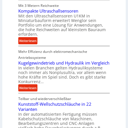
M
a
r
Mit 3 Metern Reichweite
a
u
z
Kompakte Ultraschallsensoren
s
e
i
Mit den Ultraschallsensoren U1KM in
c
r
e
Miniaturbauform erweitert Wenglor sein
h
l
Portfolio um eine Lösung für Anwendungen,
i
die hohe Reichweiten auf kleinstem Bauraum
t
n
erfordern.
U
e
m
:
Weiterlesen
n
s
K
b
a
Mehr Effizienz durch elektromechanische
o
a
t
m
Antriebssysteme
u
z
p
Kugelgewindetrieb und Hydraulik im Vergleich
:
In vielen Branchen gelten Hydrauliksysteme
k
a
F
noch immer als Nonplusultra, vor allem wenn
n
k
o
hohe Kräfte im Spiel sind. Doch es gibt starke
a
t
Konkurrenz…
r
p
e
s
:
Weiterlesen
p
U
c
K
ü
l
h
Teilbar und wiederverschließbar
u
b
t
u
Kunststoff-Wellschutzschläuche in 22
g
e
r
n
Varianten
e
r
a
In der automatisierten Fertigung müssen
g
l
V
s
Kabelschutzschläuche von Maschinen,
s
g
o
c
Bearbeitungszentren und CNC-Anlagen
f
e
r
h
vielfach hohe Dauerbelastungen durch z.B.