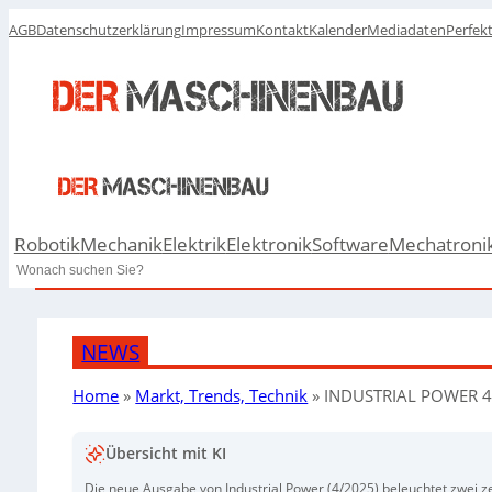
AGB
Datenschutzerklärung
Impressum
Kontakt
Kalender
Mediadaten
Perfek
Robotik
Mechanik
Elektrik
Elektronik
Software
Mechatroni
Search
NEWS
Home
»
Markt, Trends, Technik
»
INDUSTRIAL POWER 4
Übersicht mit KI
Die neue Ausgabe von Industrial Power (4/2025) beleuchtet zwei z