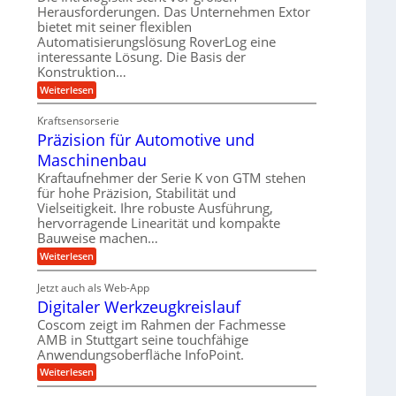
e
r
m
Herausforderungen. Das Unternehmen Extor
l
l
b
bietet mit seiner flexiblen
s
e
g
Automatisierungslösung RoverLog eine
e
a
i
e
interessante Lösung. Die Basis der
i
t
c
w
Konstruktion…
t
z
h
i
:
Weiterlesen
s
u
Z
n
l
n
a
d
Kraftsensorserie
o
h
d
Präzision für Automotive und
e
n
s
A
s
t
Maschinenbau
e
u
t
r
,
a
Kraftaufnehmer der Serie K von GTM stehen
f
i
n
w
für hohe Präzision, Stabilität und
t
g
e
Vielseitigkeit. Ihre robuste Ausführung,
e
r
e
b
hervorragende Linearität und kompakte
n
n
a
Bauweise machen…
e
g
i
g
e
f
:
Weiterlesen
g
s
t
P
ü
r
e
e
r
i
Jetzt auch als Web-App
r
r
ä
i
e
Digitaler Werkzeugkreislauf
r
z
S
n
b
i
a
Coscom zeigt im Rahmen der Fachmesse
e
t
g
s
f
AMB in Stuttgart seine touchfähige
u
i
e
a
ü
Anwendungsoberfläche InfoPoint.
o
e
l
r
n
n
:
U
Weiterlesen
p
l
g
f
D
r
m
ü
e
i