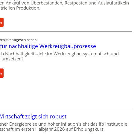
u
len Ankauf von Überbeständen, Restposten und Auslaufartikeln
t
triellen Produktion.
t
w
z
i
f
c
:
en
ü
k
S
r
e
p
i
rojekt abgeschlossen
l
a
für nachhaltige Werkzeugbauprozesse
n
t
r
d
X
ich Nachhaltigkeitsziele im Werkzeugbau systematisch und
e
i
ch umsetzen?
6
P
r
0
a
e
-
r
:
en
k
P
t
M
t
l
s
e
e
a
N
t
A
t
o
h
n
t
w
o
t
f
f
d
r
irtschaft zeigt sich robust
o
ü
e
i
r
h
n
ener Energiepreise und hoher Inflation sieht das Ifo Institut die
e
m
tschaft im ersten Halbjahr 2026 auf Erholungskurs.
r
f
b