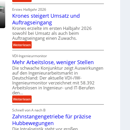
e
r
P
t
o
Erstes Halbjahr 2026
r
r
Krones steigert Umsatz und
z
ä
i
e
z
Auftragseingang
e
s
i
Krones erzielte im ersten Halbjahr 2026
b
s
s
sowohl bei Umsatz als auch beim
u
e
Auftragseingang einen Zuwachs.
n
u
:
Weiterlesen
d
n
K
H
d
VDI-Ingenieurmonitor
r
y
l
Mehr Arbeitslose, weniger Stellen
o
d
a
n
Die schwache Konjunktur zeigt Auswirkungen
r
n
auf den Ingenieurarbeitsmarkt in
e
a
g
Deutschland: Der aktuelle VDI-/IW-
s
u
l
Ingenieurmonitor verzeichnet mit 58.392
s
l
e
Arbeitslosen in Ingenieur- und IT-Berufen
t
i
den…
b
e
k
i
:
Weiterlesen
i
i
g
M
g
m
e
Schnell von A nach B
e
e
V
K
Zahnstangengetriebe für präzise
h
r
e
u
r
t
Hubbewegungen
r
g
A
U
Die Intralogistik steht vor großen
g