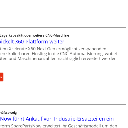
c
h
a
n
i
s
 Lagerkapazität oder weitere CNC-Maschine
c
wickelt X60-Plattform weiter
h
tem Xcelerate X60 Next Gen ermöglicht zerspanenden
e
nen skalierbaren Einstieg in die CNC-Automatisierung, wobei
r
äten und Maschinenanzahlen nachträglich erweitert werden
Ü
b
e
:
en
r
C
l
e
a
l
s
l
t
r
s
häftszweig
o
c
Now führt Ankauf von Industrie-Ersatzteilen ein
e
h
n
tform SparePartsNow erweitert ihr Geschäftsmodell um den