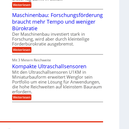
e
i
:
Weiterlesen
n
e
T
B
s
r
Maschinenbau: Forschungsförderung
S
H
u
C
y
braucht mehr Tempo und weniger
m
L
b
p
w
Bürokratie
r
f
e
i
e
Der Maschinenbau investiert stark in
i
d
r
t
Forschung, wird aber durch kleinteilige
-
z
e
Förderbürokratie ausgebremst.
K
i
r
u
e
:
Weiterlesen
e
g
l
M
n
e
t
a
t
Mit 3 Metern Reichweite
l
U
s
w
l
m
Kompakte Ultraschallsensoren
c
i
a
s
h
c
Mit den Ultraschallsensoren U1KM in
g
a
i
k
e
Miniaturbauform erweitert Wenglor sein
t
n
e
r
z
Portfolio um eine Lösung für Anwendungen,
e
l
k
n
die hohe Reichweiten auf kleinstem Bauraum
t
n
b
erfordern.
a
a
:
p
Weiterlesen
u
K
p
:
o
ü
F
m
b
o
p
e
r
a
r
s
k
V
c
t
o
h