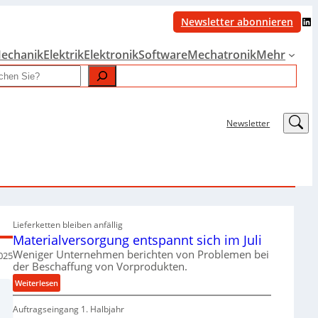
LinkedIn
Newsletter abonnieren
echanik
Elektrik
Elektronik
Software
Mechatronik
Mehr
LinkedIn
Newsletter
Lieferketten bleiben anfällig
Materialversorgung entspannt sich im Juli
Weniger Unternehmen berichten von Problemen bei
025
der Beschaffung von Vorprodukten.
:
Weiterlesen
M
Auftragseingang 1. Halbjahr
a