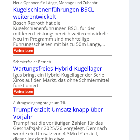
ä
Neue Optionen für Länge, Montage und Zubehör
r
g
g
n
z
A
Kugelschienenführungen BSCL
i
e
i
u
t
s
b
weiterentwickelt
t
a
e
o
u
l
Bosch Rexroth hat die
H
m
e
n
u
Kugelschienenführungen BSCL für den
o
r
b
mittleren Leistungsbereich weiterentwickelt:
g
t
W
b
i
Neu im Programm sind mehrteilige
e
e
e
v
Führungsschienen mit bis zu 50m Länge,…
r
w
n
e
k
e
:
Weiterlesen
u
z
g
K
n
e
u
u
d
u
Schmierfreier Betrieb
n
g
M
g
g
Wartungsfreies Hybrid-Kugellager
e
a
k
e
l
s
Igus bringt ein Hybrid-Kugellager der Serie
r
n
s
c
e
Xiros auf den Markt, das ohne Schmiermittel
c
h
i
funktioniert.
h
i
s
i
n
:
Weiterlesen
l
e
e
W
a
n
n
a
u
Auftragseingang steigt um 7%
e
b
r
f
n
a
Trumpf erzielt Umsatz knapp über
t
f
u
u
Vorjahr
ü
n
h
g
Trumpf hat die vorläufigen Zahlen für das
r
s
Geschäftsjahr 2025/26 vorgelegt. Demnach
u
f
wurde ein Umsatz von 4,3Mrd.€ erzielt,
n
r
g
dieser lag damit in etwa…
e