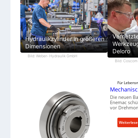
Vernetzt
Hydraulikzylinder in größeren
Werkzeug
Dimensionen
Deloro
Bild: Weber- Hydraulik GmbH
Bild: Cosco
Für Lebensm
Mechanisch
Die neuen Ba
Enemac schüt
vor Drehmom
Weiterles