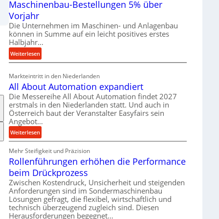
Maschinenbau-Bestellungen 5% über
t
e
Vorjahr
r
Die Unternehmen im Maschinen- und Anlagenbau
i
können in Summe auf ein leicht positives erstes
a
Halbjahr…
l
:
Weiterlesen
v
M
e
a
Markteintritt in den Niederlanden
r
s
All About Automation expandiert
s
c
Die Messereihe All About Automation findet 2027
o
h
erstmals in den Niederlanden statt. Und auch in
r
i
Österreich baut der Veranstalter Easyfairs sein
g
n
Angebot…
u
e
:
Weiterlesen
n
n
A
g
b
Mehr Steifigkeit und Präzision
l
e
a
Rollenführungen erhöhen die Performance
l
n
u
A
t
beim Drückprozess
-
b
s
Zwischen Kostendruck, Unsicherheit und steigenden
B
o
p
Anforderungen sind im Sondermaschinenbau
e
u
Lösungen gefragt, die flexibel, wirtschaftlich und
a
s
technisch überzeugend zugleich sind. Diesen
t
n
t
Herausforderungen begegnet…
A
n