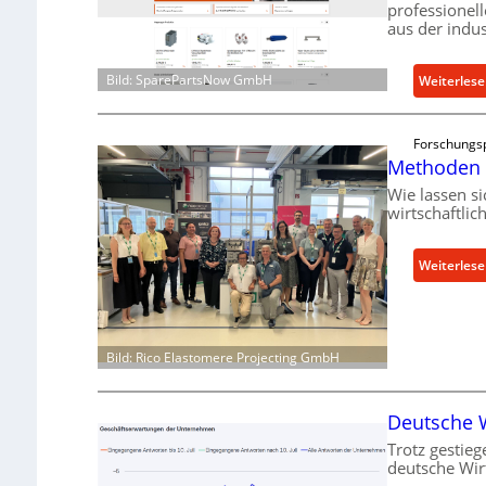
professionel
aus der indus
Bild: SparePartsNow GmbH
Weiterles
Forschungsp
Methoden 
Wie lassen s
wirtschaftli
Weiterles
Bild: Rico Elastomere Projecting GmbH
Deutsche W
Trotz gestieg
deutsche Wir