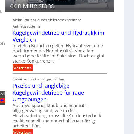
d
den Mittelstand
i
,
e
P
Mehr Effizienz durch elektromechanische
e
Antriebssysteme
r
Kugelgewindetrieb und Hydraulik im
f
Vergleich
o
von
In vielen Branchen gelten Hydrauliksysteme
r
noch immer als Nonplusultra, vor allem
m
wenn hohe Kräfte im Spiel sind. Doch es gibt
a
starke Konkurrenz…
n
:
Weiterlesen
c
K
e
Gewirbelt und nicht geschliffen
u
b
Präzise und langlebige
g
e
e
Kugelgewindetriebe für raue
i
mbH
l
m
Umgebungen
ite
g
D
Auch wo Späne, Staub und Schmutz
e
r
allgegenwärtig sind, wie in der
w
Holzbearbeitung, muss die Antriebstechnik
ü
i
exakt, schnell und dauerhaft zuverlässig
c
n
arbeiten. Für…
k
d
p
:
Weiterlesen