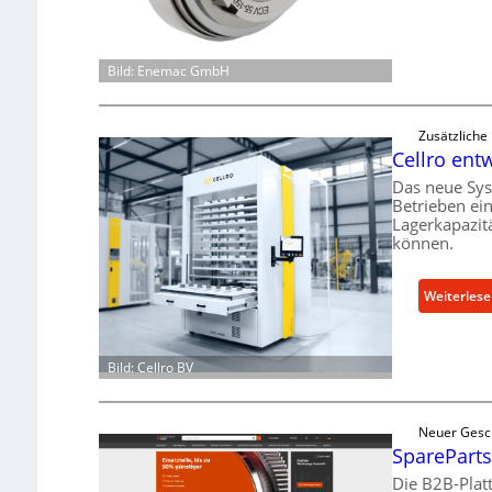
Bild: Enemac GmbH
Zusätzliche
Cellro ent
Das neue Sys
Betrieben ei
Lagerkapazit
können.
Weiterles
Bild: Cellro BV
Neuer Gesc
SpareParts
Die B2B-Plat