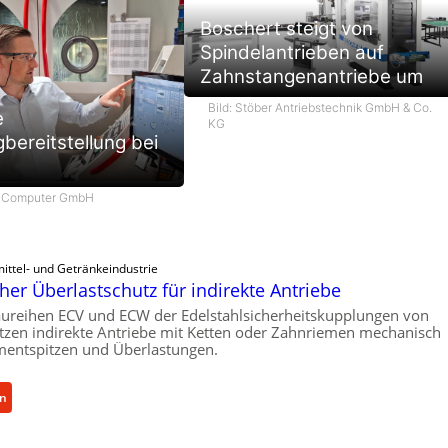
Boschert steigt von
Spindelantrieben auf
Zahnstangenantriebe um
Bild: Stöber Antriebstechnik GmbH & Co.
e
KG
bereitstellung bei
m Computer GmbH
ittel- und Getränkeindustrie
er Überlastschutz für indirekte Antriebe
ureihen ECV und ECW der Edelstahlsicherheitskupplungen von
zen indirekte Antriebe mit Ketten oder Zahnriemen mechanisch
entspitzen und Überlastungen.
:
en
M
e