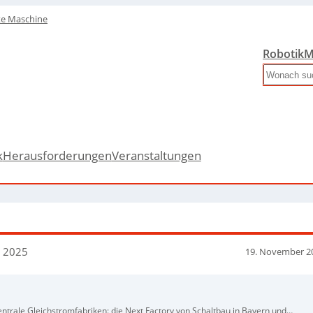
te Maschine
Robotik
M
Search
k
Herausforderungen
Veranstaltungen
 2025
19. November 2
entrale Gleichstromfabriken: die Next Factory von Schaltbau in Bayern und