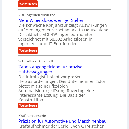
e
e
:
Weiterlesen
e
s
b
K
u
s
u
VDI-Ingenieurmonitor
r
n
n
Mehr Arbeitslose, weniger Stellen
o
d
Die schwache Konjunktur zeigt Auswirkungen
d
n
l
auf den Ingenieurarbeitsmarkt in Deutschland:
H
e
a
Der aktuelle VDI-/IW-Ingenieurmonitor
y
s
n
verzeichnet mit 58.392 Arbeitslosen in
d
s
Ingenieur- und IT-Berufen den…
g
r
t
l
:
Weiterlesen
a
e
e
M
u
i
b
Schnell von A nach B
e
l
g
i
Zahnstangengetriebe für präzise
h
i
e
g
Hubbewegungen
r
k
r
Die Intralogistik steht vor großen
e
A
i
t
Herausforderungen. Das Unternehmen Extor
K
r
m
bietet mit seiner flexiblen
U
u
b
Automatisierungslösung RoverLog eine
V
m
g
e
interessante Lösung. Die Basis der
e
s
e
Konstruktion…
i
r
a
l
t
:
Weiterlesen
g
t
g
Z
s
l
a
z
e
Kraftsensorserie
l
h
e
u
w
Präzision für Automotive und Maschinenbau
o
n
i
n
s
Kraftaufnehmer der Serie K von GTM stehen
i
s
c