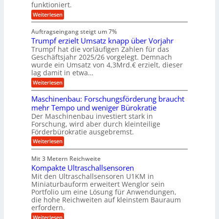
u
c
funktioniert.
e
c
e
n
h
i
h
:
g
Weiterlesen
i
n
s
i
W
e
e
l
n
a
n
n
Auftragseingang steigt um 7%
a
e
r
e
u
Trumpf erzielt Umsatz knapp über Vorjahr
n
t
n
f
b
u
Trumpf hat die vorläufigen Zahlen für das
f
a
n
ü
Geschäftsjahr 2025/26 vorgelegt. Demnach
u
g
h
wurde ein Umsatz von 4,3Mrd.€ erzielt, dieser
s
r
lag damit in etwa…
f
u
:
r
Weiterlesen
n
T
e
g
r
i
e
Maschinenbau: Forschungsförderung braucht
u
e
n
mehr Tempo und weniger Bürokratie
m
s
B
Der Maschinenbau investiert stark in
p
H
S
Forschung, wird aber durch kleinteilige
f
y
C
e
b
Förderbürokratie ausgebremst.
L
r
r
w
:
Weiterlesen
z
i
e
M
i
d
i
a
e
-
Mit 3 Metern Reichweite
t
s
l
K
e
Kompakte Ultraschallsensoren
c
t
u
r
h
Mit den Ultraschallsensoren U1KM in
U
g
e
i
Miniaturbauform erweitert Wenglor sein
m
e
n
n
Portfolio um eine Lösung für Anwendungen,
s
l
t
e
a
l
die hohe Reichweiten auf kleinstem Bauraum
w
n
t
a
erfordern.
i
b
z
g
c
a
:
Weiterlesen
k