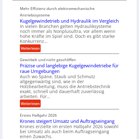
e
Mehr Effizienz durch elektromechanische
r
Antriebssysteme
f
Kugelgewindetrieb und Hydraulik im Vergleich
o
In vielen Branchen gelten Hydrauliksysteme
r
noch immer als Nonplusultra, vor allem wenn
m
hohe Kräfte im Spiel sind. Doch es gibt starke
a
Konkurrenz…
n
:
Weiterlesen
c
K
e
Gewirbelt und nicht geschliffen
u
b
Präzise und langlebige Kugelgewindetriebe für
g
e
raue Umgebungen
e
i
Auch wo Späne, Staub und Schmutz
l
m
allgegenwärtig sind, wie in der
g
Holzbearbeitung, muss die Antriebstechnik
D
e
exakt, schnell und dauerhaft zuverlässig
r
w
arbeiten. Für…
ü
i
:
Weiterlesen
c
n
P
k
d
Erstes Halbjahr 2026
r
p
e
Krones steigert Umsatz und Auftragseingang
ä
r
t
Krones erzielte im ersten Halbjahr 2026 sowohl
z
o
r
bei Umsatz als auch beim Auftragseingang
i
z
einen Zuwachs.
i
s