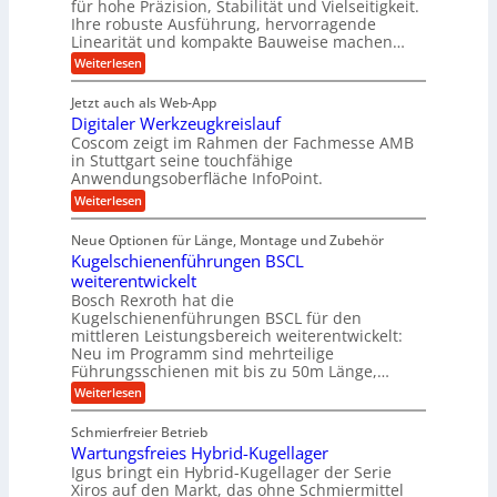
t
d
für hohe Präzision, Stabilität und Vielseitigkeit.
n
e
a
h
Ihre robuste Ausführung, hervorragende
A
d
n
,
Linearität und kompakte Bauweise machen…
u
g
e
w
:
e
Weiterlesen
f
t
e
P
n
t
r
r
g
n
Jetzt auch als Web-App
r
ä
e
i
i
Digitaler Werkzeugkreislauf
z
t
a
e
g
i
r
Coscom zeigt im Rahmen der Fachmesse AMB
g
b
s
i
in Stuttgart seine touchfähige
e
s
i
e
e
Anwendungsoberfläche InfoPoint.
r
o
b
e
f
:
Weiterlesen
S
n
e
i
D
f
ü
f
t
i
ü
ü
n
Neue Optionen für Länge, Montage und Zubehör
r
e
g
r
r
g
Kugelschienenführungen BSCL
r
i
A
l
p
a
t
weiterentwickelt
u
r
a
l
a
t
ä
n
Bosch Rexroth hat die
u
e
l
o
z
Kugelschienenführungen BSCL für den
g
e
e
m
i
n
mittleren Leistungsbereich weiterentwickelt:
r
o
s
U
Neu im Programm sind mehrteilige
W
t
e
m
Führungsschienen mit bis zu 50m Länge,…
e
i
H
r
g
v
u
:
Weiterlesen
k
e
b
K
e
z
u
b
u
b
Schmierfreier Betrieb
e
n
e
g
u
u
d
Wartungsfreies Hybrid-Kugellager
w
e
g
M
e
l
Igus bringt ein Hybrid-Kugellager der Serie
n
k
a
g
s
Xiros auf den Markt, das ohne Schmiermittel
g
r
s