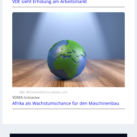
VDE sieht Erholung am Arbeitsmarkt
Bild: ©fotomek/stock.adobe.com
VDMA-Initiative
Afrika als Wachstumschance für den Maschinenbau