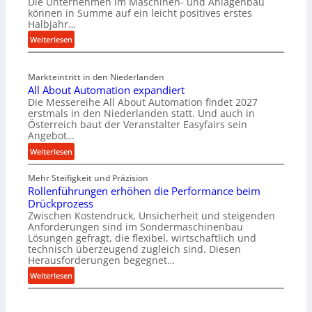
Die Unternehmen im Maschinen- und Anlagenbau
e
können in Summe auf ein leicht positives erstes
r
Halbjahr…
i
:
Weiterlesen
a
M
l
a
v
Markteintritt in den Niederlanden
s
e
All About Automation expandiert
c
r
Die Messereihe All About Automation findet 2027
h
s
erstmals in den Niederlanden statt. Und auch in
i
o
Österreich baut der Veranstalter Easyfairs sein
n
Angebot…
r
e
g
:
Weiterlesen
n
u
A
b
n
Mehr Steifigkeit und Präzision
l
a
g
Rollenführungen erhöhen die Performance beim
l
u
e
Drückprozess
A
-
Zwischen Kostendruck, Unsicherheit und steigenden
n
b
B
Anforderungen sind im Sondermaschinenbau
t
o
Lösungen gefragt, die flexibel, wirtschaftlich und
e
s
u
technisch überzeugend zugleich sind. Diesen
s
p
t
Herausforderungen begegnet…
t
a
A
:
Weiterlesen
e
n
u
R
l
n
t
o
l
t
o