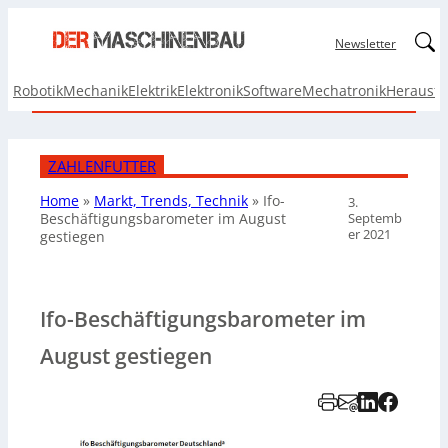
Linked
Newsletter
Robotik
Mechanik
Elektrik
Elektronik
Software
Mechatronik
Herausf
ZAHLENFUTTER
Home
»
Markt, Trends, Technik
»
Ifo-
3.
Septemb
Beschäftigungsbarometer im August
er 2021
gestiegen
Ifo-Beschäftigungsbarometer im
August gestiegen