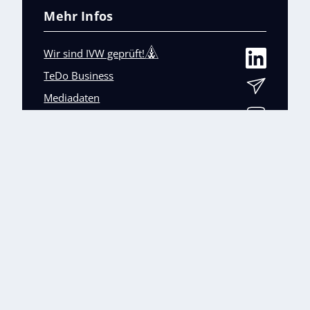
Mehr Infos
Wir sind IVW geprüft!
TeDo Business
Mediadaten
Abo-Service
Unsere weiteren Fachmagazine
+
Impressum
Datenschutz
AGB
Barrierefreiheit
Cookies & Datenverarbeitung
Kontakt
© TeDo Verlag GmbH 2026 All rights reserved.