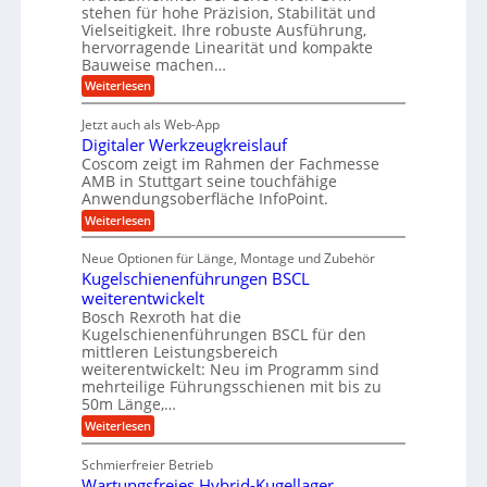
a
stehen für hohe Präzision, Stabilität und
u
n
,
t
Vielseitigkeit. Ihre robuste Ausführung,
g
f
w
r
hervorragende Linearität und kompakte
e
t
e
i
Bauweise machen…
n
r
g
n
e
:
Weiterlesen
e
a
P
i
b
t
r
g
g
e
Jetzt auch als Web-App
r
ä
s
i
e
f
Digitaler Werkzeugkreislauf
z
e
e
i
Coscom zeigt im Rahmen der Fachmesse
r
ü
b
s
i
AMB in Stuttgart seine touchfähige
S
r
e
i
Anwendungsoberfläche InfoPoint.
n
f
t
r
o
ü
:
g
Weiterlesen
n
e
a
r
D
f
a
l
u
p
i
ü
Neue Optionen für Länge, Montage und Zubehör
n
r
g
l
e
r
ä
Kugelschienenführungen BSCL
i
g
A
e
U
z
t
weiterentwickelt
u
i
n
m
a
t
Bosch Rexroth hat die
s
l
o
g
Kugelschienenführungen BSCL für den
e
e
m
e
mittleren Leistungsbereich
H
r
o
weiterentwickelt: Neu im Programm sind
u
b
W
t
b
mehrteilige Führungsschienen mit bis zu
e
i
u
b
r
50m Länge,…
v
n
e
k
e
:
Weiterlesen
w
z
g
u
K
e
e
n
e
u
g
u
Schmierfreier Betrieb
d
g
n
u
g
M
Wartungsfreies Hybrid-Kugellager
e