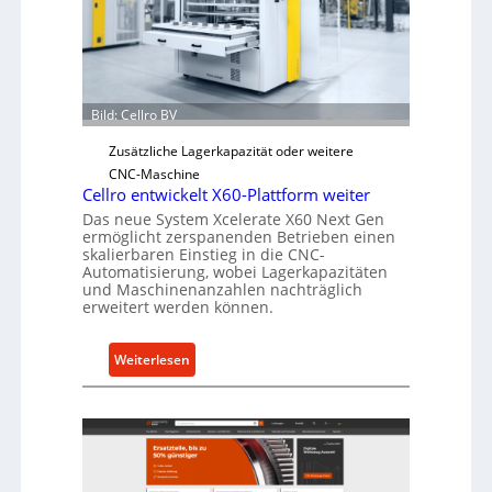
c
h
e
r
Ü
Bild: Cellro BV
b
e
Zusätzliche Lagerkapazität oder weitere
r
CNC-Maschine
l
Cellro entwickelt X60-Plattform weiter
a
Das neue System Xcelerate X60 Next Gen
ermöglicht zerspanenden Betrieben einen
s
skalierbaren Einstieg in die CNC-
t
Automatisierung, wobei Lagerkapazitäten
s
und Maschinenanzahlen nachträglich
c
erweitert werden können.
h
u
:
Weiterlesen
t
C
z
e
f
l
ü
l
r
r
i