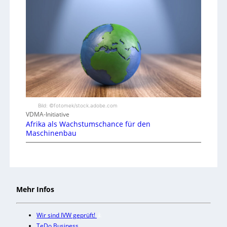
Bild: ©fotomek/stock.adobe.com
VDMA-Initiative
Afrika als Wachstumschance für den
Maschinenbau
Mehr Infos
Wir sind IVW geprüft!
TeDo Business