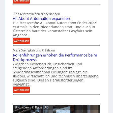
:
Weiterlesen
a
i
g
s
M
l
n
b
a
c
v
a
Markteintritt in den Niederlanden
s
h
e
u
All About Automation expandiert
c
a
r
Die Messereihe All About Automation findet 2027
p
h
s
f
erstmals in den Niederlanden statt. Und auch in
r
i
o
Österreich baut der Veranstalter Easyfairs sein
t
n
o
Angebot…
r
z
e
z
g
:
Weiterlesen
e
n
u
e
A
i
b
n
s
Mehr Steifigkeit und Präzision
l
g
a
g
Rollenführungen erhöhen die Performance beim
l
s
t
u
e
Drückprozess
A
e
-
s
Zwischen Kostendruck, Unsicherheit und
n
b
B
steigenden Anforderungen sind im
i
t
o
Sondermaschinenbau Lösungen gefragt, die
e
s
c
u
flexibel, wirtschaftlich und technisch überzeugend
s
p
h
t
zugleich sind. Diesen Herausforderungen
t
a
begegnet…
A
r
e
n
u
o
:
Weiterlesen
l
n
t
R
b
l
t
o
o
u
u
s
m
l
s
n
i
Bild: Koenig & Bauer AG
a
l
g
t
c
t