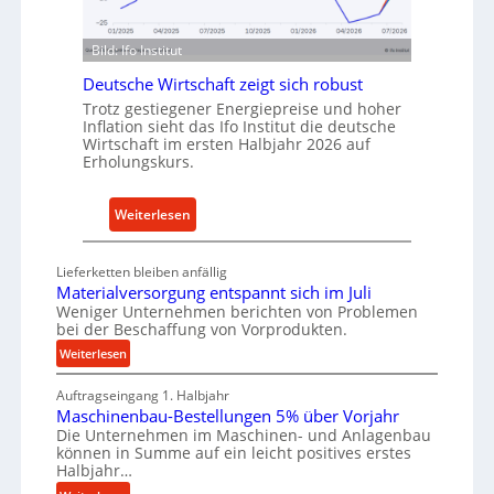
d
f
u
ü
Bild: Ifo Institut
s
r
Deutsche Wirtschaft zeigt sich robust
t
n
r
Trotz gestiegener Energiepreise und hoher
a
Inflation sieht das Ifo Institut die deutsche
i
c
Wirtschaft im ersten Halbjahr 2026 auf
e
h
Erholungskurs.
-
h
E
a
:
Weiterlesen
r
l
D
s
t
e
a
Lieferketten bleiben anfällig
i
u
Materialversorgung entspannt sich im Juli
t
g
t
Weniger Unternehmen berichten von Problemen
z
e
bei der Beschaffung von Vorprodukten.
s
t
W
c
:
Weiterlesen
e
e
M
h
i
r
Auftragseingang 1. Halbjahr
a
e
l
k
Maschinenbau-Bestellungen 5% über Vorjahr
t
W
e
Die Unternehmen im Maschinen- und Anlagenbau
z
e
i
können in Summe auf ein leicht positives erstes
n
e
r
r
Halbjahr…
e
i
u
t