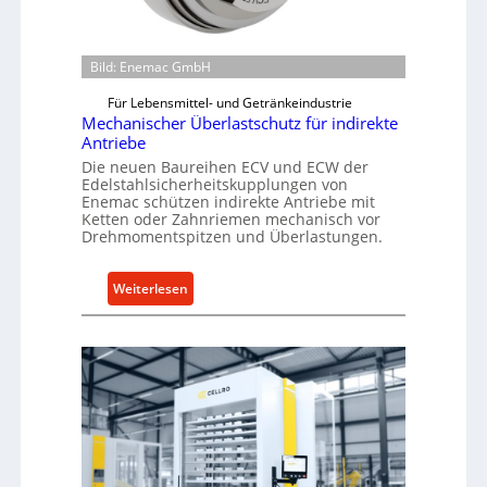
Bild: Enemac GmbH
Für Lebensmittel- und Getränkeindustrie
Mechanischer Überlastschutz für indirekte
Antriebe
Die neuen Baureihen ECV und ECW der
Edelstahlsicherheitskupplungen von
Enemac schützen indirekte Antriebe mit
Ketten oder Zahnriemen mechanisch vor
Drehmomentspitzen und Überlastungen.
:
Weiterlesen
M
e
c
h
a
n
i
s