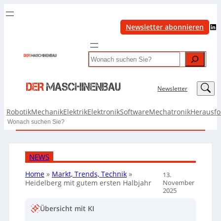
LinkedIn
Newsletter abonnieren
Search
LinkedIn
Newsletter
Robotik
Mechanik
Elektrik
Elektronik
Software
Mechatronik
Herausf
Search
NEWS
Home
»
Markt, Trends, Technik
»
13.
November
Heidelberg mit gutem ersten Halbjahr
2025
Übersicht mit KI