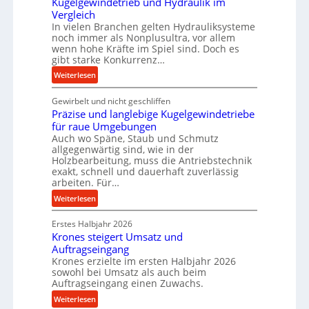
Kugelgewindetrieb und Hydraulik im
f
Vergleich
o
In vielen Branchen gelten Hydrauliksysteme
r
noch immer als Nonplusultra, vor allem
m
wenn hohe Kräfte im Spiel sind. Doch es
gibt starke Konkurrenz…
a
n
:
Weiterlesen
c
K
e
Gewirbelt und nicht geschliffen
u
b
Präzise und langlebige Kugelgewindetriebe
g
e
für raue Umgebungen
e
Auch wo Späne, Staub und Schmutz
i
l
allgegenwärtig sind, wie in der
m
g
Holzbearbeitung, muss die Antriebstechnik
D
e
exakt, schnell und dauerhaft zuverlässig
r
w
arbeiten. Für…
ü
i
:
Weiterlesen
c
n
P
k
d
Erstes Halbjahr 2026
r
p
e
Krones steigert Umsatz und
ä
r
t
Auftragseingang
z
o
r
Krones erzielte im ersten Halbjahr 2026
i
z
i
sowohl bei Umsatz als auch beim
s
Auftragseingang einen Zuwachs.
e
e
e
s
b
:
Weiterlesen
u
s