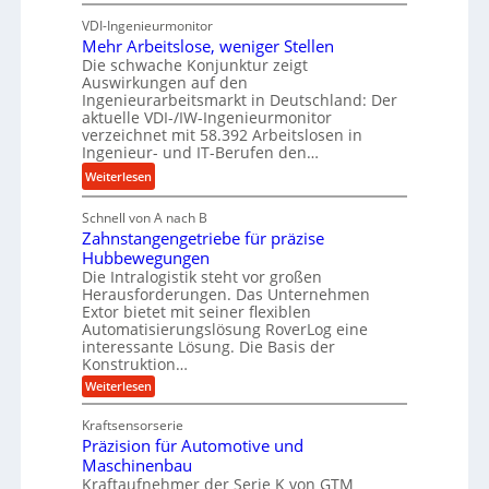
u
K
n
n
VDI-Ingenieurmonitor
r
d
d
Mehr Arbeitslose, weniger Stellen
o
l
Die schwache Konjunktur zeigt
H
n
a
Auswirkungen auf den
y
e
n
Ingenieurarbeitsmarkt in Deutschland: Der
d
s
g
aktuelle VDI-/IW-Ingenieurmonitor
r
s
verzeichnet mit 58.392 Arbeitslosen in
l
a
t
Ingenieur- und IT-Berufen den…
e
u
e
:
b
Weiterlesen
l
i
M
i
i
g
Schnell von A nach B
e
g
k
e
Zahnstangengetriebe für präzise
h
e
i
r
Hubbewegungen
r
K
m
t
Die Intralogistik steht vor großen
A
u
Herausforderungen. Das Unternehmen
V
U
r
g
Extor bietet mit seiner flexiblen
e
m
b
e
Automatisierungslösung RoverLog eine
r
s
e
l
interessante Lösung. Die Basis der
g
a
Konstruktion…
i
g
l
t
t
e
:
Weiterlesen
e
z
Z
s
w
a
i
u
Kraftsensorserie
l
i
h
c
n
Präzision für Automotive und
o
n
n
h
d
s
Maschinenbau
s
d
t
A
Kraftaufnehmer der Serie K von GTM
e
e