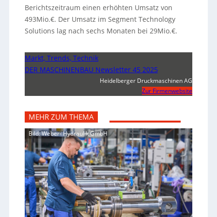
Berichtszeitraum einen erhöhten Umsatz von
493Mio.€. Der Umsatz im Segment Technology
Solutions lag nach sechs Monaten bei 29Mio.€.
Markt, Trends, Technik
DER MASCHINENBAU Newsletter 45 2025
Heidelberger Druckmaschinen AG
Zur Firmenwebsite
MEHR ZUM THEMA
Bild: Weber- Hydraulik GmbH