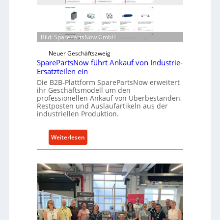
o
n
e
d
n
i
t
Bild: SparePartsNow GmbH
r
w
e
Neuer Geschäftszweig
i
k
SparePartsNow führt Ankauf von Industrie-
c
Ersatzteilen ein
t
k
e
Die B2B-Plattform SparePartsNow erweitert
e
ihr Geschäftsmodell um den
A
l
professionellen Ankauf von Überbeständen,
n
t
Restposten und Auslaufartikeln aus der
t
industriellen Produktion.
X
r
6
i
0
:
Weiterlesen
e
-
S
b
P
p
e
l
a
a
r
t
e
t
P
f
a
o
r