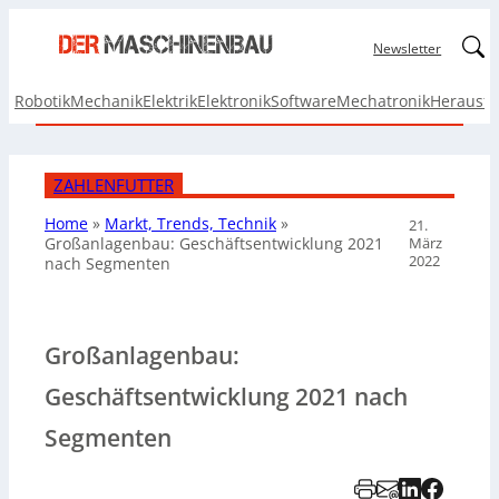
Linked
Newsletter
Robotik
Mechanik
Elektrik
Elektronik
Software
Mechatronik
Herausf
ZAHLENFUTTER
Home
»
Markt, Trends, Technik
»
21.
März
Großanlagenbau: Geschäftsentwicklung 2021
2022
nach Segmenten
Großanlagenbau:
Geschäftsentwicklung 2021 nach
Segmenten