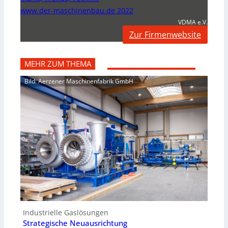
www.der-maschinenbau.de 2022
VDMA e.V.
Zur Firmenwebsite
MEHR ZUM THEMA
Bild: Aerzener Maschinenfabrik GmbH
Industrielle Gaslösungen
Strategische Neuausrichtung