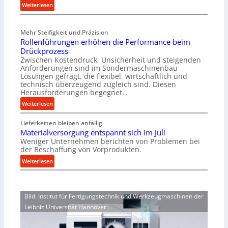
:
Weiterlesen
n
M
e
e
n
Mehr Steifigkeit und Präzision
c
b
Rollenführungen erhöhen die Performance beim
h
a
Drückprozess
a
u
Zwischen Kostendruck, Unsicherheit und steigenden
n
-
Anforderungen sind im Sondermaschinenbau
i
B
Lösungen gefragt, die flexibel, wirtschaftlich und
s
technisch überzeugend zugleich sind. Diesen
e
Herausforderungen begegnet…
c
s
h
:
t
Weiterlesen
e
R
e
r
Lieferketten bleiben anfällig
o
l
Ü
Materialversorgung entspannt sich im Juli
l
l
b
Weniger Unternehmen berichten von Problemen bei
l
u
der Beschaffung von Vorprodukten.
e
e
n
r
:
Weiterlesen
n
g
l
M
f
e
a
a
ü
n
s
t
h
5
Bild: Institut für Fertigungstechnik und Werkzeugmaschinen der
t
e
r
%
Leibniz Universität Hannover
s
r
u
ü
c
i
n
b
h