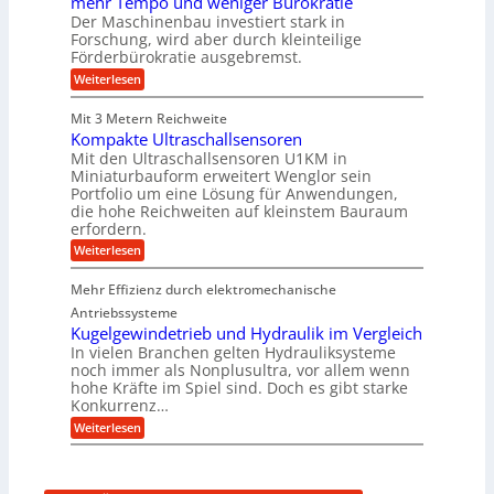
mehr Tempo und weniger Bürokratie
m
s
n
B
Der Maschinenbau investiert stark in
p
H
S
K
Forschung, wird aber durch kleinteilige
f
y
C
o
e
b
Förderbürokratie ausgebremst.
L
r
r
w
e
:
Weiterlesen
z
i
e
M
n
i
d
i
a
e
i
-
Mit 3 Metern Reichweite
t
s
l
K
e
g
Kompakte Ultraschallsensoren
c
t
u
r
h
Mit den Ultraschallsensoren U1KM in
&
U
g
e
i
Miniaturbauform erweitert Wenglor sein
m
e
B
n
n
Portfolio um eine Lösung für Anwendungen,
s
l
t
a
e
a
l
die hohe Reichweiten auf kleinstem Bauraum
w
n
u
t
a
erfordern.
i
b
z
g
e
c
a
:
Weiterlesen
k
e
k
r
u
K
n
r
e
:
o
a
l
Mehr Effizienz durch elektromechanische
F
m
p
t
o
p
Antriebssysteme
p
r
a
ü
Kugelgewindetrieb und Hydraulik im Vergleich
s
k
b
In vielen Branchen gelten Hydrauliksysteme
c
t
e
noch immer als Nonplusultra, vor allem wenn
h
e
r
hohe Kräfte im Spiel sind. Doch es gibt starke
u
U
V
n
Konkurrenz…
l
o
g
t
r
:
Weiterlesen
s
r
j
K
f
a
a
u
ö
s
h
g
r
c
r
e