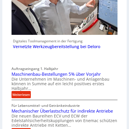
Digitales Toolmanagement in der Fertigung
Vernetzte Werkzeugbereitstellung bei Deloro
Auftragseingang 1. Halbjahr
Maschinenbau-Bestellungen 5% über Vorjahr
Die Unternehmen im Maschinen- und Anlagenbau
können in Summe auf ein leicht positives erstes
Halbjahr…
:
Weiterlesen
M
Für Lebensmittel- und Getränkeindustrie
a
Mechanischer Überlastschutz für indirekte Antriebe
s
Die neuen Baureihen ECV und ECW der
c
Edelstahlsicherheitskupplungen von Enemac schützen
h
indirekte Antriebe mit Ketten…
i