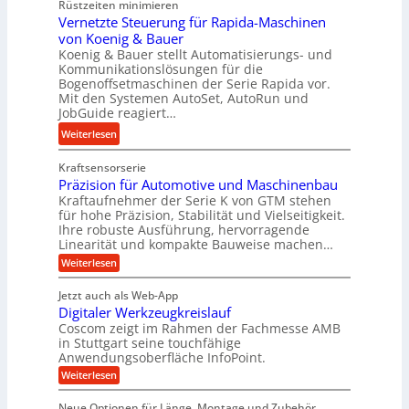
b
Rüstzeiten minimieren
e
g
i
Vernetzte Steuerung für Rapida-Maschinen
h
e
g
von Koenig & Bauer
r
r
Koenig & Bauer stellt Automatisierungs- und
e
A
t
Kommunikationslösungen für die
K
r
Bogenoffsetmaschinen der Serie Rapida vor.
U
u
b
Mit den Systemen AutoSet, AutoRun und
m
g
e
JobGuide reagiert…
s
e
i
:
Weiterlesen
a
l
t
V
t
g
s
Kraftsensorserie
e
z
e
l
Präzision für Automotive und Maschinenbau
r
u
w
o
Kraftaufnehmer der Serie K von GTM stehen
n
n
i
s
für hohe Präzision, Stabilität und Vielseitigkeit.
e
d
n
Ihre robuste Ausführung, hervorragende
e
t
A
Linearität und kompakte Bauweise machen…
d
,
z
u
e
:
Weiterlesen
w
t
f
P
t
e
r
e
t
Jetzt auch als Web-App
r
n
ä
S
r
Digitaler Werkzeugkreislauf
z
i
i
t
i
Coscom zeigt im Rahmen der Fachmesse AMB
a
e
g
s
e
in Stuttgart seine touchfähige
g
b
i
e
Anwendungsoberfläche InfoPoint.
u
s
o
e
r
:
Weiterlesen
e
n
e
f
S
D
f
r
i
i
ü
ü
t
Neue Optionen für Länge, Montage und Zubehör