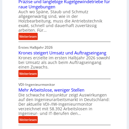
Präzise und langlebige Kugelgewindetriebe für
h
b
raue Umgebungen
i
e
Auch wo Späne, Staub und Schmutz
m
i
allgegenwärtig sind, wie in der
J
m
Holzbearbeitung, muss die Antriebstechnik
u
D
exakt, schnell und dauerhaft zuverlässig
arbeiten. Für…
l
r
i
ü
:
Weiterlesen
c
P
k
Erstes Halbjahr 2026
r
p
Krones steigert Umsatz und Auftragseingang
ä
Krones erzielte im ersten Halbjahr 2026 sowohl
r
z
bei Umsatz als auch beim Auftragseingang
o
i
einen Zuwachs.
z
s
:
Weiterlesen
e
e
K
s
u
VDI-Ingenieurmonitor
r
s
n
Mehr Arbeitslose, weniger Stellen
o
d
Die schwache Konjunktur zeigt Auswirkungen
n
l
auf den Ingenieurarbeitsmarkt in Deutschland:
e
a
Der aktuelle VDI-/IW-Ingenieurmonitor
s
n
verzeichnet mit 58.392 Arbeitslosen in
s
Ingenieur- und IT-Berufen den…
g
t
l
:
Weiterlesen
e
e
M
i