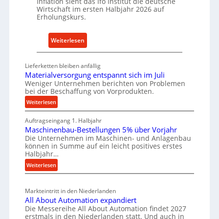
Inflation sieht das Ifo Institut die deutsche
i
c
Wirtschaft im ersten Halbjahr 2026 auf
e
h
Erholungskurs.
-
h
E
a
:
Weiterlesen
r
l
D
s
t
e
a
Lieferketten bleiben anfällig
i
u
Materialversorgung entspannt sich im Juli
t
g
t
Weniger Unternehmen berichten von Problemen
z
e
bei der Beschaffung von Vorprodukten.
s
t
W
c
:
Weiterlesen
e
e
M
h
i
r
Auftragseingang 1. Halbjahr
a
e
l
k
Maschinenbau-Bestellungen 5% über Vorjahr
t
W
e
Die Unternehmen im Maschinen- und Anlagenbau
z
e
i
können in Summe auf ein leicht positives erstes
n
e
r
r
Halbjahr…
e
i
u
t
:
Weiterlesen
a
i
g
s
M
l
n
b
a
c
v
a
Markteintritt in den Niederlanden
s
h
e
u
All About Automation expandiert
c
a
r
Die Messereihe All About Automation findet 2027
p
h
s
f
erstmals in den Niederlanden statt. Und auch in