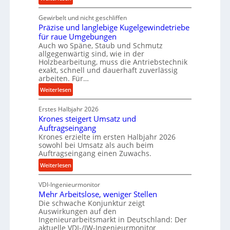
c
K
e
Gewirbelt und nicht geschliffen
u
b
Präzise und langlebige Kugelgewindetriebe
g
e
für raue Umgebungen
e
Auch wo Späne, Staub und Schmutz
i
l
allgegenwärtig sind, wie in der
m
g
Holzbearbeitung, muss die Antriebstechnik
D
e
exakt, schnell und dauerhaft zuverlässig
r
w
arbeiten. Für…
ü
i
:
Weiterlesen
c
n
P
k
d
Erstes Halbjahr 2026
r
p
e
Krones steigert Umsatz und
ä
r
t
Auftragseingang
z
o
r
Krones erzielte im ersten Halbjahr 2026
i
z
i
sowohl bei Umsatz als auch beim
s
Auftragseingang einen Zuwachs.
e
e
e
s
b
:
Weiterlesen
u
s
u
K
n
n
VDI-Ingenieurmonitor
r
d
d
Mehr Arbeitslose, weniger Stellen
o
l
Die schwache Konjunktur zeigt
H
n
a
Auswirkungen auf den
y
e
n
Ingenieurarbeitsmarkt in Deutschland: Der
d
s
g
aktuelle VDI-/IW-Ingenieurmonitor