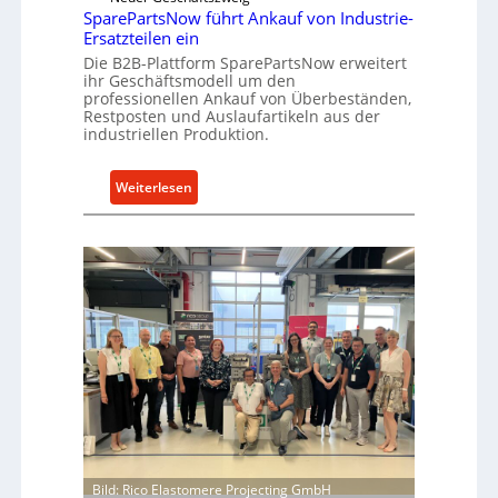
k
SparePartsNow führt Ankauf von Industrie-
c
Ersatzteilen ein
t
k
e
Die B2B-Plattform SparePartsNow erweitert
e
ihr Geschäftsmodell um den
A
l
professionellen Ankauf von Überbeständen,
n
t
Restposten und Auslaufartikeln aus der
t
industriellen Produktion.
X
r
6
i
0
:
Weiterlesen
e
-
S
b
P
p
e
l
a
a
r
t
e
t
P
f
a
o
r
r
t
m
s
w
N
e
o
i
w
Bild: Rico Elastomere Projecting GmbH