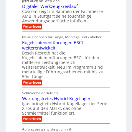
Jetzt auch als Web-App
r
ä
s
i
e
f
Digitaler Werkzeugkreislauf
z
e
e
i
Coscom zeigt im Rahmen der Fachmesse
r
ü
b
s
i
AMB in Stuttgart seine touchfähige
S
r
e
i
Anwendungsoberfläche InfoPoint.
n
f
t
r
o
ü
:
g
Weiterlesen
n
e
a
r
D
f
a
l
u
p
i
ü
Neue Optionen für Länge, Montage und Zubehör
n
r
g
l
e
r
ä
Kugelschienenführungen BSCL
i
g
A
e
U
z
t
weiterentwickelt
u
i
n
m
a
t
Bosch Rexroth hat die
s
l
o
g
Kugelschienenführungen BSCL für den
e
e
m
e
mittleren Leistungsbereich
H
r
o
weiterentwickelt: Neu im Programm sind
u
b
W
t
b
mehrteilige Führungsschienen mit bis zu
e
i
u
b
r
50m Länge,…
v
n
e
k
e
:
Weiterlesen
w
z
g
u
K
e
e
n
e
u
g
u
Schmierfreier Betrieb
d
g
n
u
g
M
Wartungsfreies Hybrid-Kugellager
e
n
k
a
l
Igus bringt ein Hybrid-Kugellager der Serie
g
r
s
s
Xiros auf den Markt, das ohne
e
e
c
c
n
Schmiermittel funktioniert.
i
h
h
s
i
:
Weiterlesen
i
l
n
W
e
a
e
a
n
Auftragseingang steigt um 7%
u
n
r
e