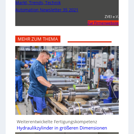
Markt, Trends, Technik
Automation Newsletter 35 2021
ZVEI e.V.
Zur Firmenwebsite
MEHR ZUM THEMA
Bild: Weber- Hydraulik GmbH
Weiterentwickelte Fertigungskompetenz
Hydraulikzylinder in größeren Dimensionen