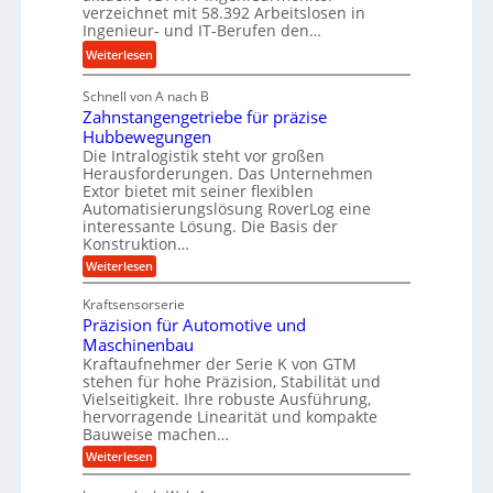
r
s
verzeichnet mit 58.392 Arbeitslosen in
l
a
t
Ingenieur- und IT-Berufen den…
e
u
e
:
b
Weiterlesen
l
i
M
i
i
g
Schnell von A nach B
e
g
k
e
Zahnstangengetriebe für präzise
h
e
i
r
Hubbewegungen
r
K
m
t
Die Intralogistik steht vor großen
A
u
Herausforderungen. Das Unternehmen
V
U
r
g
Extor bietet mit seiner flexiblen
e
m
b
e
Automatisierungslösung RoverLog eine
r
s
e
l
interessante Lösung. Die Basis der
g
a
Konstruktion…
i
g
l
t
t
e
:
Weiterlesen
e
z
Z
s
w
a
i
u
Kraftsensorserie
l
i
h
c
n
Präzision für Automotive und
o
n
n
h
d
s
Maschinenbau
s
d
t
A
Kraftaufnehmer der Serie K von GTM
e
e
a
stehen für hohe Präzision, Stabilität und
u
n
,
t
Vielseitigkeit. Ihre robuste Ausführung,
g
f
w
r
hervorragende Linearität und kompakte
e
t
e
i
Bauweise machen…
n
r
g
n
e
:
Weiterlesen
e
a
P
i
b
t
r
g
g
e