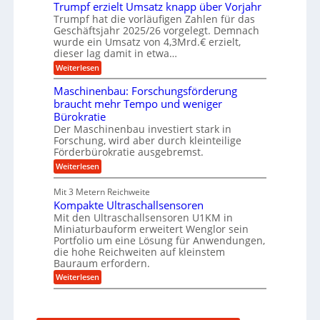
f
Trumpf erzielt Umsatz knapp über Vorjahr
b
t
n
a
u
Trumpf hat die vorläufigen Zahlen für das
f
u
n
ü
Geschäftsjahr 2025/26 vorgelegt. Demnach
g
h
wurde ein Umsatz von 4,3Mrd.€ erzielt,
s
r
dieser lag damit in etwa…
f
u
:
r
Weiterlesen
n
T
e
g
r
i
e
Maschinenbau: Forschungsförderung
u
e
n
braucht mehr Tempo und weniger
m
s
B
Bürokratie
p
H
S
f
y
Der Maschinenbau investiert stark in
C
e
b
L
Forschung, wird aber durch kleinteilige
r
r
w
Förderbürokratie ausgebremst.
z
i
e
:
Weiterlesen
i
d
i
M
e
-
t
a
l
K
e
Mit 3 Metern Reichweite
s
t
u
r
Kompakte Ultraschallsensoren
c
U
g
e
h
Mit den Ultraschallsensoren U1KM in
m
e
n
i
s
l
Miniaturbauform erweitert Wenglor sein
t
n
a
l
Portfolio um eine Lösung für Anwendungen,
w
e
t
a
i
die hohe Reichweiten auf kleinstem
n
z
g
c
Bauraum erfordern.
b
k
e
k
a
:
n
r
Weiterlesen
e
u
K
a
l
:
o
p
t
F
m
p
o
p
ü