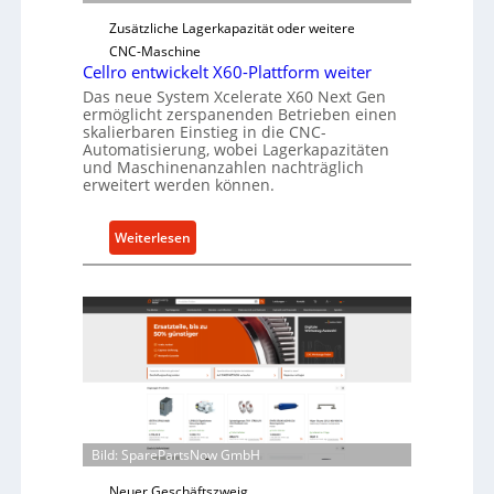
e
Zusätzliche Lagerkapazität oder weitere
r
CNC-Maschine
l
Cellro entwickelt X60-Plattform weiter
a
Das neue System Xcelerate X60 Next Gen
ermöglicht zerspanenden Betrieben einen
s
skalierbaren Einstieg in die CNC-
t
Automatisierung, wobei Lagerkapazitäten
s
und Maschinenanzahlen nachträglich
c
erweitert werden können.
h
u
:
Weiterlesen
t
C
z
e
f
l
ü
l
r
r
i
o
n
e
d
n
i
t
Bild: SparePartsNow GmbH
r
w
e
Neuer Geschäftszweig
i