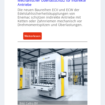
Mechanischer Überlastschutz für indirekte
Antriebe
Die neuen Baureihen ECV und ECW der
Edelstahlsicherheitskupplungen von
Enemac schützen indirekte Antriebe mit
Ketten oder Zahnriemen mechanisch vor
Drehmomentspitzen und Überlastungen.
:
Weiterlesen
M
e
c
h
a
n
i
s
c
h
e
r
Ü
Bild: Cellro BV
b