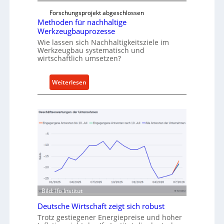
t
f
Forschungsprojekt abgeschlossen
e
ü
Methoden für nachhaltige
r
h
Werkzeugbauprozesse
r
Wie lassen sich Nachhaltigkeitsziele im
t
Werkzeugbau systematisch und
wirtschaftlich umsetzen?
A
n
k
:
Weiterlesen
a
M
u
e
f
t
v
h
o
o
n
d
I
e
n
n
d
f
u
ü
Bild: Ifo Institut
s
r
Deutsche Wirtschaft zeigt sich robust
t
n
r
Trotz gestiegener Energiepreise und hoher
a