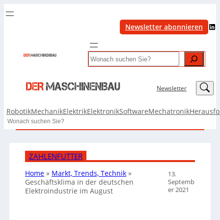
LinkedIn
Newsletter abonnieren
Search
LinkedIn
Newsletter
Robotik
Mechanik
Elektrik
Elektronik
Software
Mechatronik
Herausf
Search
ZAHLENFUTTER
Home
»
Markt, Trends, Technik
»
13.
Septemb
Geschäftsklima in der deutschen
er 2021
Elektroindustrie im August