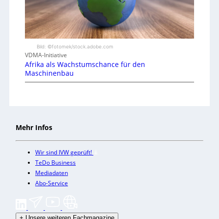
Bild: ©fotomek/stock.adobe.com
VDMA-Initiative
Afrika als Wachstumschance für den
Maschinenbau
Mehr Infos
Wir sind IVW geprüft!
TeDo Business
Mediadaten
Abo-Service
+
Unsere weiteren Fachmagazine