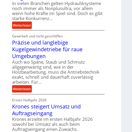
k
In vielen Branchen gelten Hydrauliksysteme
d
t
noch immer als Nonplusultra, vor allem
e
e
wenn hohe Kräfte im Spiel sind. Doch es gibt
n
U
starke Konkurrenz…
M
l
:
Weiterlesen
i
t
K
t
r
Gewirbelt und nicht geschliffen
u
t
a
Präzise und langlebige
g
e
s
e
Kugelgewindetriebe für raue
l
c
l
s
Umgebungen
h
g
t
Auch wo Späne, Staub und Schmutz
a
e
a
allgegenwärtig sind, wie in der
l
w
n
Holzbearbeitung, muss die Antriebstechnik
l
i
exakt, schnell und dauerhaft zuverlässig
d
s
n
arbeiten. Für…
e
d
:
Weiterlesen
n
e
P
s
t
Erstes Halbjahr 2026
r
o
r
Krones steigert Umsatz und
ä
r
i
z
Auftragseingang
e
e
i
n
Krones erzielte im ersten Halbjahr 2026
b
s
sowohl bei Umsatz als auch beim
u
e
Auftragseingang einen Zuwachs.
n