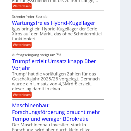
Führungsschienen mit bis zu 50m Länge,…
n
w
e
k
e
:
Weiterlesen
u
z
g
K
n
e
u
u
d
u
Schmierfreier Betrieb
n
g
M
g
g
Wartungsfreies Hybrid-Kugellager
e
a
k
e
l
s
Igus bringt ein Hybrid-Kugellager der Serie
r
n
s
c
e
Xiros auf den Markt, das ohne Schmiermittel
c
h
i
funktioniert.
h
i
s
i
n
:
Weiterlesen
l
e
e
W
a
n
n
a
u
Auftragseingang steigt um 7%
e
b
r
f
n
a
Trumpf erzielt Umsatz knapp über
t
f
u
u
Vorjahr
ü
n
h
g
Trumpf hat die vorläufigen Zahlen für das
r
s
Geschäftsjahr 2025/26 vorgelegt. Demnach
u
f
wurde ein Umsatz von 4,3Mrd.€ erzielt,
n
r
g
dieser lag damit in etwa…
e
e
i
:
Weiterlesen
n
e
T
B
s
r
Maschinenbau:
S
H
u
C
y
Forschungsförderung braucht mehr
m
L
b
p
w
Tempo und weniger Bürokratie
r
f
e
i
e
Der Maschinenbau investiert stark in
i
d
r
t
Forschung, wird aber durch kleinteilige
-