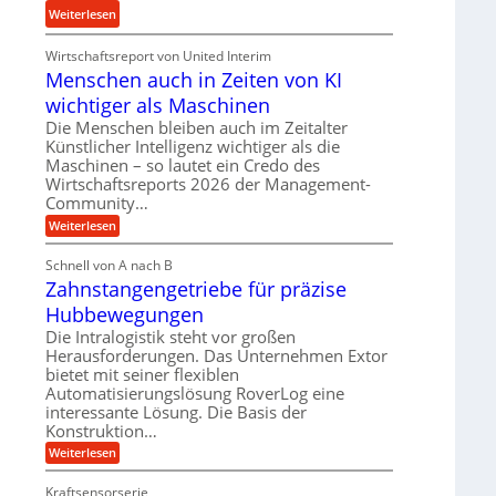
u
:
Weiterlesen
d
n
K
H
d
Wirtschaftsreport von United Interim
r
y
l
Menschen auch in Zeiten von KI
o
d
a
n
wichtiger als Maschinen
r
n
e
a
Die Menschen bleiben auch im Zeitalter
g
s
Künstlicher Intelligenz wichtiger als die
u
l
s
Maschinen – so lautet ein Credo des
l
e
Wirtschaftsreports 2026 der Management-
t
i
b
Community…
e
k
i
i
:
Weiterlesen
i
g
M
g
m
e
e
Schnell von A nach B
e
V
n
K
Zahnstangengetriebe für präzise
s
r
e
u
c
t
Hubbewegungen
r
h
g
U
e
Die Intralogistik steht vor großen
g
e
n
m
Herausforderungen. Das Unternehmen Extor
l
l
a
s
bietet mit seiner flexiblen
e
u
g
Automatisierungslösung RoverLog eine
a
c
i
e
interessante Lösung. Die Basis der
h
t
c
i
w
Konstruktion…
z
h
n
i
:
Weiterlesen
u
Z
Z
n
e
n
a
i
d
Kraftsensorserie