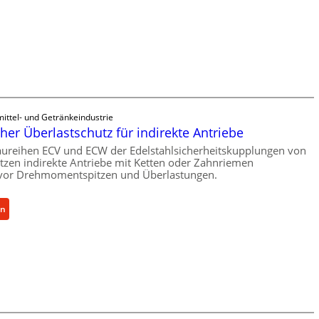
n
e
n
b
a
u
-
B
ittel- und Getränkeindustrie
e
er Überlastschutz für indirekte Antriebe
s
ureihen ECV und ECW der Edelstahlsicherheitskupplungen von
t
zen indirekte Antriebe mit Ketten oder Zahnriemen
e
vor Drehmomentspitzen und Überlastungen.
l
l
:
en
u
M
n
e
g
c
e
h
n
a
5
n
%
i