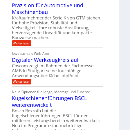
d
h
t
e
Präzision für Automotive und
n
A
e
s
t
n
Maschinenbau
u
t
v
r
a
f
Kraftaufnehmer der Serie K von GTM stehen
o
i
n
für hohe Präzision, Stabilität und
n
t
g
e
K
Vielseitigkeit. Ihre robuste Ausführung,
r
e
I
b
hervorragende Linearität und kompakte
n
a
w
Bauweise machen…
e
g
i
g
e
f
c
:
Weiterlesen
s
t
h
P
ü
r
e
t
r
r
i
Jetzt auch als Web-App
i
ä
i
e
Digitaler Werkzeugkreislauf
g
r
z
n
b
e
i
a
Coscom zeigt im Rahmen der Fachmesse
e
g
r
s
f
u
AMB in Stuttgart seine touchfähige
a
i
a
ü
Anwendungsoberfläche InfoPoint.
l
e
o
n
r
s
n
U
:
Weiterlesen
p
g
M
f
D
r
m
a
ü
i
ä
s
Neue Optionen für Länge, Montage und Zubehör
r
g
g
z
c
A
Kugelschienenführungen BSCL
i
e
i
h
u
t
s
b
weiterentwickelt
i
t
a
e
n
o
u
l
Bosch Rexroth hat die
H
e
m
e
n
u
Kugelschienenführungen BSCL für den
n
o
r
b
g
mittleren Leistungsbereich weiterentwickelt:
t
W
b
i
Neu im Programm sind mehrteilige
e
e
e
v
r