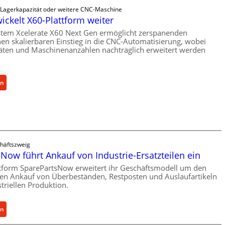
ü
s
 Lagerkapazität oder weitere CNC-Maschine
b
c
wickelt X60-Plattform weiter
e
h
tem Xcelerate X60 Next Gen ermöglicht zerspanenden
r
e
nen skalierbaren Einstieg in die CNC-Automatisierung, wobei
V
r
äten und Maschinenanzahlen nachträglich erweitert werden
o
Ü
r
b
j
e
:
en
a
r
C
h
l
e
r
a
l
s
l
t
r
s
häftszweig
o
Now führt Ankauf von Industrie-Ersatzteilen ein
c
e
h
n
tform SparePartsNow erweitert ihr Geschäftsmodell um den
u
len Ankauf von Überbeständen, Restposten und Auslaufartikeln
t
triellen Produktion.
t
w
z
i
f
:
c
en
ü
S
k