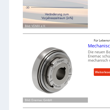
Bild: VDMA e.V.
Für Lebensm
Mechanisch
Die neuen Ba
Enemac schüt
mechanisch 
Weiterles
Bild: Enemac GmbH