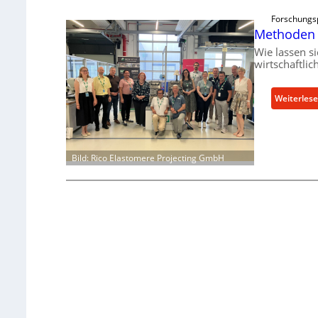
Forschungs
Methoden 
Wie lassen s
wirtschaftli
Weiterles
Bild: Rico Elastomere Projecting GmbH