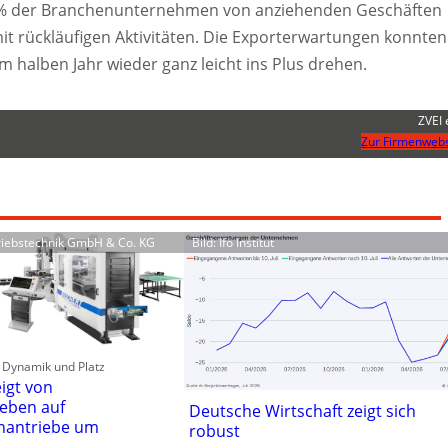
15% der Branchenunternehmen von anziehenden Geschäften
t rückläufigen Aktivitäten. Die Exporterwartungen konnten
m halben Jahr wieder ganz leicht ins Plus drehen.
ZVEI 
Zur Firmenwebs
triebstechnik GmbH & Co. KG
Bild: Ifo Institut
t, Dynamik und Platz
igt von
ieben auf
Deutsche Wirtschaft zeigt sich
nantriebe um
robust