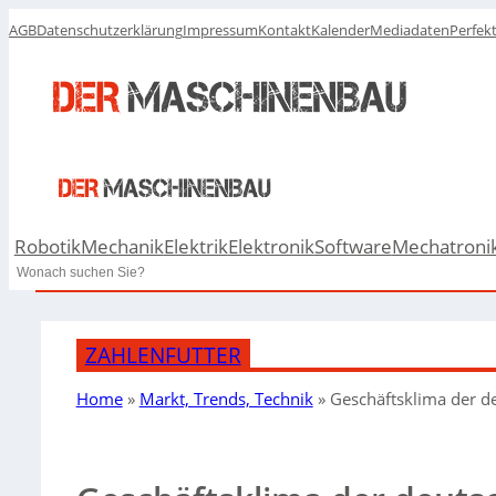
AGB
Datenschutzerklärung
Impressum
Kontakt
Kalender
Mediadaten
Perfek
Robotik
Mechanik
Elektrik
Elektronik
Software
Mechatroni
Search
ZAHLENFUTTER
Home
»
Markt, Trends, Technik
»
Geschäftsklima der d