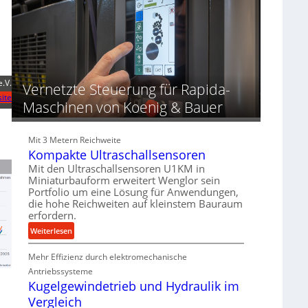
d
o
d
u
z
i
n
e
e
g
s
r
e
s
t
n
f
e.V.
Vernetzte Steuerung für Rapida-
ü
ite
Maschinen von Koenig & Bauer
r
d
i
Mit 3 Metern Reichweite
e
Kompakte Ultraschallsensoren
P
Mit den Ultraschallsensoren U1KM in
r
Miniaturbauform erweitert Wenglor sein
o
Portfolio um eine Lösung für Anwendungen,
d
die hohe Reichweiten auf kleinstem Bauraum
u
erfordern.
k
:
Weiterlesen
t
K
i
Mehr Effizienz durch elektromechanische
o
o
m
Antriebssysteme
n
p
Kugelgewindetrieb und Hydraulik im
i
a
Vergleich
n