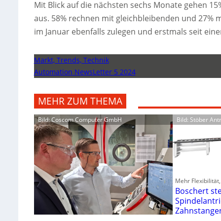
Mit Blick auf die nächsten sechs Monate gehen 
aus. 58% rechnen mit gleichbleibenden und 27% mi
im Januar ebenfalls zulegen und erstmals seit eine
Markt, Trends, Technik
Automation NewsLetter 5 2024
MEHR ZUM THEMA
Bild: Coscom Computer GmbH
Bild: Stöber An
Mehr Flexibilitä
Boschert ste
Spindelantr
Zahnstange