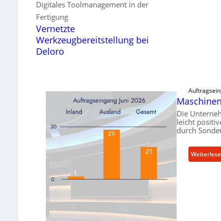
Digitales Toolmanagement in der
Fertigung
Vernetzte
Werkzeugbereitstellung bei
Deloro
Auftragsein
Maschinen
Die Unterne
leicht positi
durch Sonder
Weiterles