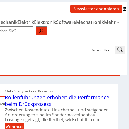
LinkedIn
Newsletter abonnieren
echanik
Elektrik
Elektronik
Software
Mechatronik
Mehr
LinkedIn
Newsletter
Mehr Steifigkeit und Präzision
Rollenführungen erhöhen die Performance
beim Drückprozess
024
Zwischen Kostendruck, Unsicherheit und steigenden
Anforderungen sind im Sondermaschinenbau
Lösungen gefragt, die flexibel, wirtschaftlich und…
:
Weiterlesen