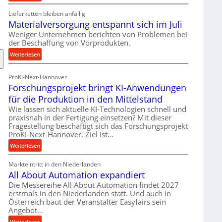
R
Lieferketten bleiben anfällig
o
Materialversorgung entspannt sich im Juli
l
l
Weniger Unternehmen berichten von Problemen bei
der Beschaffung von Vorprodukten.
e
n
:
Weiterlesen
f
M
ü
a
ProKI-Next-Hannover
h
t
Forschungsprojekt bringt KI-Anwendungen
r
e
für die Produktion in den Mittelstand
u
r
n
Wie lassen sich aktuelle KI-Technologien schnell und
i
praxisnah in der Fertigung einsetzen? Mit dieser
g
a
Fragestellung beschäftigt sich das Forschungsprojekt
e
l
ProKI-Next-Hannover. Ziel ist…
n
v
:
e
Weiterlesen
e
F
r
r
Markteintritt in den Niederlanden
o
h
s
All About Automation expandiert
r
ö
o
s
h
Die Messereihe All About Automation findet 2027
r
erstmals in den Niederlanden statt. Und auch in
c
e
g
Österreich baut der Veranstalter Easyfairs sein
h
n
u
Angebot…
u
d
n
n
i
:
Weiterlesen