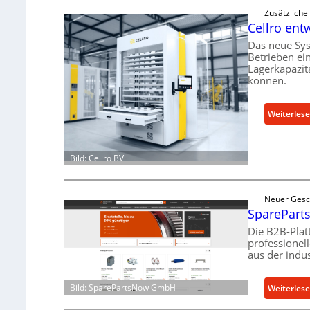
Zusätzliche
Cellro ent
Das neue Sys
Betrieben ei
Lagerkapazit
können.
Weiterles
Bild: Cellro BV
Neuer Gesc
SpareParts
Die B2B-Plat
professionel
aus der indus
Bild: SparePartsNow GmbH
Weiterles