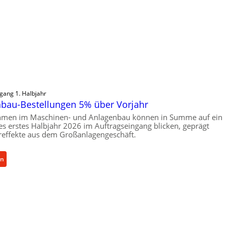
gang 1. Halbjahr
bau-Bestellungen 5% über Vorjahr
hmen im Maschinen- und Anlagenbau können in Summe auf ein
ves erstes Halbjahr 2026 im Auftragseingang blicken, geprägt
effekte aus dem Großanlagengeschäft.
:
en
M
a
s
c
h
i