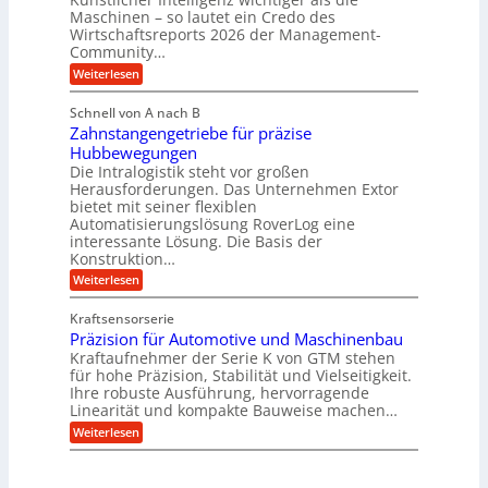
u
e
s
Maschinen – so lautet ein Credo des
t
c
i
z
Wirtschaftsreports 2026 der Management-
h
n
s
Community…
n
e
c
o
s
:
Weiterlesen
h
l
s
M
l
o
E
e
ä
Schnell von A nach B
g
c
n
u
i
Zahnstangengetriebe für präzise
o
s
c
e
s
c
Hubbewegungen
h
s
y
h
Die Intralogistik steht vor großen
e
b
s
e
i
Herausforderungen. Das Unternehmen Extor
e
t
n
n
z
bietet mit seiner flexiblen
e
a
2
i
Automatisierungslösung RoverLog eine
m
u
2
e
v
interessante Lösung. Die Basis der
c
V
h
o
h
Konstruktion…
a
t
n
i
r
:
Weiterlesen
n
F
n
i
Z
e
o
Z
a
a
u
r
e
Kraftsensorserie
n
h
e
m
i
Präzision für Automotive und Maschinenbau
t
n
n
w
t
e
s
Kraftaufnehmer der Serie K von GTM stehen
S
a
e
n
t
t
für hohe Präzision, Stabilität und Vielseitigkeit.
y
n
a
a
s
Ihre robuste Ausführung, hervorragende
v
n
n
b
o
Linearität und kompakte Bauweise machen…
g
d
e
n
:
e
Weiterlesen
o
i
K
P
n
r
I
r
g
t
w
ä
e
i
i