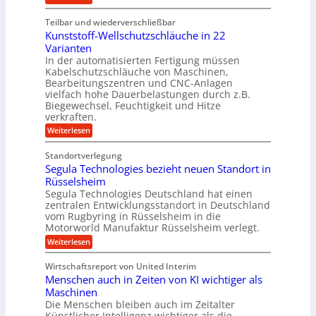
i
c
k
S
ü
t
h
o
e
s
Teilbar und wiederverschließbar
b
s
l
m
l
t
Kunststoff-Wellschutzschläuche in 22
i
e
a
u
t
d
Varianten
r
r
m
S
In der automatisierten Fertigung müssen
k
s
V
y
Kabelschutzschläuche von Maschinen,
t
c
s
o
Bearbeitungszentren und CNC-Anlagen
h
t
r
a
vielfach hohe Dauerbelastungen durch z.B.
e
n
j
Biegewechsel, Feuchtigkeit und Hitze
m
c
T
verkraften.
a
e
e
:
h
Weiterlesen
f
a
K
ü
r
m
u
r
t
Standortverlegung
n
d
r
Segula Technologies bezieht neuen Standort in
s
e
i
t
Rüsselsheim
n
t
s
M
Segula Technologies Deutschland hat einen
t
t
a
I
zentralen Entwicklungsstandort in Deutschland
o
s
n
vom Rugbyring in Rüsselsheim in die
f
c
d
Motorworld Manufaktur Rüsselsheim verlegt.
f
h
u
-
i
:
Weiterlesen
s
W
n
S
t
e
e
e
r
Wirtschaftsreport von United Interim
l
n
g
i
l
Menschen auch in Zeiten von KI wichtiger als
b
u
a
s
a
l
Maschinen
l
c
u
a
B
Die Menschen bleiben auch im Zeitalter
h
T
u
Künstlicher Intelligenz wichtiger als die