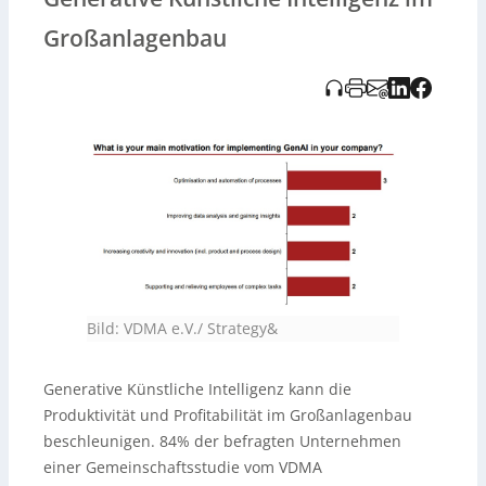
kurzzeitig. Trotzdem bestehen Herausforderungen bei
der Skalierung, wie fehlende Kompetenzen, mangelnde
Großanlagenbau
strategische Ausrichtung, technische Barrieren und
interne Widerstände. Die Studie unterstreicht das
Potenzial der KI, vor allem in Prozessen wie Engineering,
Vertrieb und Marketing, und hebt die Wichtigkeit
gezielter Implementierung hervor.
Bild: VDMA e.V./ Strategy&
Generative Künstliche Intelligenz kann die
Produktivität und Profitabilität im Großanlagenbau
beschleunigen. 84% der befragten Unternehmen
einer Gemeinschaftsstudie vom VDMA