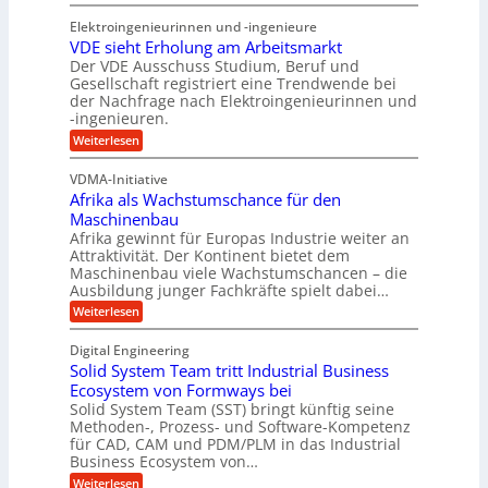
T
u
f
h
Elektroingenieurinnen und -ingenieure
r
f
r
r
VDE sieht Erholung am Arbeitsmarkt
u
e
u
Der VDE Ausschuss Studium, Beruf und
m
i
n
Gesellschaft registriert eine Trendwende bei
p
e
der Nachfrage nach Elektroingenieurinnen und
g
f
-ingenieuren.
s
e
e
H
:
Weiterlesen
n
r
V
y
B
D
z
VDMA-Initiative
b
S
E
i
Afrika als Wachstumschance für den
s
r
C
e
i
Maschinenbau
i
L
e
l
Afrika gewinnt für Europas Industrie weiter an
d
h
w
Attraktivität. Der Kontinent bietet dem
t
t
-
e
Maschinenbau viele Wachstumschancen – die
U
E
K
Ausbildung junger Fachkräfte spielt dabei…
i
r
m
u
h
t
:
Weiterlesen
s
o
g
A
e
a
l
f
e
Digital Engineering
r
u
r
t
l
n
Solid System Team tritt Industrial Business
e
i
z
g
l
k
Ecosystem von Formways bei
n
a
k
a
Solid System Team (SST) bringt künftig seine
a
t
m
a
n
Methoden-, Prozess- und Software-Kompetenz
g
A
l
w
a
für CAD, CAM und PDM/PLM in das Industrial
r
s
e
i
b
Business Ecosystem von…
p
W
r
c
e
a
p
:
Weiterlesen