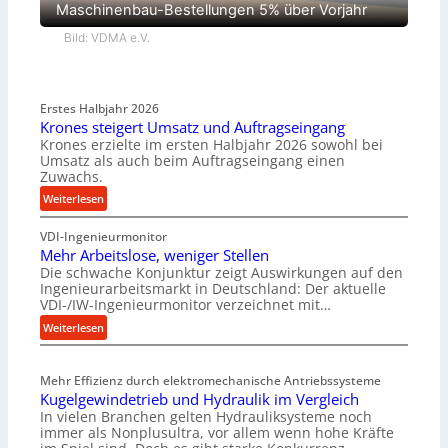
Maschinenbau-Bestellungen 5% über Vorjahr
Bild: VDMA e.V.
Erstes Halbjahr 2026
Krones steigert Umsatz und Auftragseingang
Krones erzielte im ersten Halbjahr 2026 sowohl bei
Umsatz als auch beim Auftragseingang einen
Zuwachs.
:
Weiterlesen
K
VDI-Ingenieurmonitor
r
Mehr Arbeitslose, weniger Stellen
o
Die schwache Konjunktur zeigt Auswirkungen auf den
n
Ingenieurarbeitsmarkt in Deutschland: Der aktuelle
e
VDI-/IW-Ingenieurmonitor verzeichnet mit…
s
:
Weiterlesen
s
M
t
e
e
Mehr Effizienz durch elektromechanische Antriebssysteme
h
i
Kugelgewindetrieb und Hydraulik im Vergleich
r
g
In vielen Branchen gelten Hydrauliksysteme noch
A
e
immer als Nonplusultra, vor allem wenn hohe Kräfte
r
r