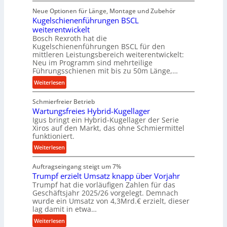
D
e
Neue Optionen für Länge, Montage und Zubehör
i
f
Kugelschienenführungen BSCL
g
ü
weiterentwickelt
i
r
Bosch Rexroth hat die
t
r
Kugelschienenführungen BSCL für den
a
mittleren Leistungsbereich weiterentwickelt:
a
l
Neu im Programm sind mehrteilige
u
e
Führungsschienen mit bis zu 50m Länge,…
e
r
:
Weiterlesen
U
W
K
m
e
Schmierfreier Betrieb
u
g
r
Wartungsfreies Hybrid-Kugellager
g
e
k
Igus bringt ein Hybrid-Kugellager der Serie
e
b
z
Xiros auf den Markt, das ohne Schmiermittel
l
u
funktioniert.
e
s
n
u
:
Weiterlesen
c
g
g
W
h
e
k
Auftragseingang steigt um 7%
a
i
n
r
Trumpf erzielt Umsatz knapp über Vorjahr
r
e
Trumpf hat die vorläufigen Zahlen für das
e
t
n
Geschäftsjahr 2025/26 vorgelegt. Demnach
i
u
e
wurde ein Umsatz von 4,3Mrd.€ erzielt, dieser
s
n
n
lag damit in etwa…
l
g
f
:
Weiterlesen
a
s
ü