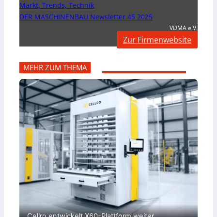
Markt, Trends, Technik
DER MASCHINENBAU Newsletter 45 2025
VDMA e.V.
Zur Firmenwebsite
MEHR ZUM THEMA
Cellro entwickelt X60-Plattform weiter