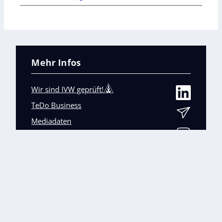
Mehr Infos
Wir sind IVW geprüft!
TeDo Business
Mediadaten
Abo-Service
Unsere weiteren Fachmagazine
+