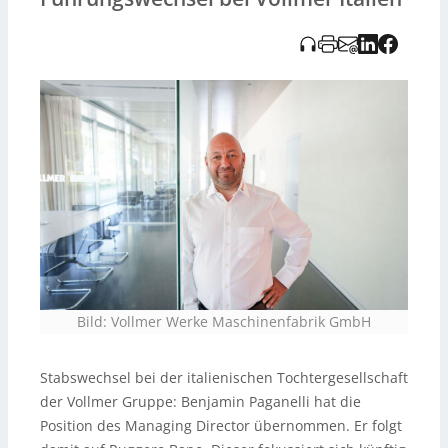
aktuell in einer gemeinsamen Übergabephase.
Geschäftsführer Tobias Trautmann bedankt sich bei
Bano für seine erfolgreiche Arbeit und wünscht
Paganelli viel Erfolg. Zudem wird darauf hingewiesen,
dass die Audioaufnahme KI-generiert und vom Tedo
Verlag bereitgestellt wurde.
Bild: Vollmer Werke Maschinenfabrik GmbH
Stabswechsel bei der italienischen Tochtergesellschaft
der Vollmer Gruppe: Benjamin Paganelli hat die
Position des Managing Director übernommen. Er folgt