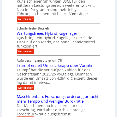
Kugelschienenführungen BSCL für den
s
e
m
i
U
mittleren Leistungsbereich weiterentwickelt:
c
r
o
s
h
Neu im Programm sind mehrteilige
m
W
t
e
i
Führungsschienen mit bis zu 50m Länge,…
e
g
i
H
n
r
v
u
:
Weiterlesen
e
e
k
e
b
K
n
b
z
u
b
u
Schmierfreier Betrieb
e
n
u
e
g
u
d
Wartungsfreies Hybrid-Kugellager
w
e
n
g
M
e
l
Igus bringt ein Hybrid-Kugellager der Serie
g
k
a
g
s
Xiros auf den Markt, das ohne Schmiermittel
r
s
u
e
c
funktioniert.
e
c
n
h
n
i
h
:
g
Weiterlesen
i
s
i
W
e
e
l
n
a
n
n
Auftragseingang steigt um 7%
a
e
r
e
u
Trumpf erzielt Umsatz knapp über Vorjahr
n
t
n
f
b
u
Trumpf hat die vorläufigen Zahlen für das
f
a
n
ü
Geschäftsjahr 2025/26 vorgelegt. Demnach
u
g
h
wurde ein Umsatz von 4,3Mrd.€ erzielt, dieser
s
r
lag damit in etwa…
f
u
:
r
Weiterlesen
n
T
e
g
r
i
e
Maschinenbau: Forschungsförderung braucht
u
e
n
mehr Tempo und weniger Bürokratie
m
s
B
Der Maschinenbau investiert stark in
p
H
S
Forschung, wird aber durch kleinteilige
f
y
C
e
b
Förderbürokratie ausgebremst.
L
r
r