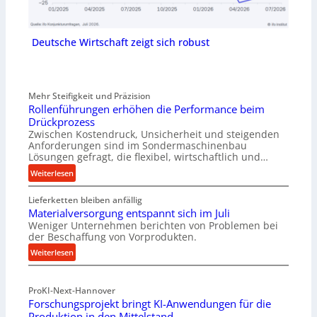
Deutsche Wirtschaft zeigt sich robust
Mehr Steifigkeit und Präzision
Rollenführungen erhöhen die Performance beim
Drückprozess
Zwischen Kostendruck, Unsicherheit und steigenden
Anforderungen sind im Sondermaschinenbau
Lösungen gefragt, die flexibel, wirtschaftlich und…
:
Weiterlesen
R
Lieferketten bleiben anfällig
o
Materialversorgung entspannt sich im Juli
l
Weniger Unternehmen berichten von Problemen bei
l
der Beschaffung von Vorprodukten.
e
:
Weiterlesen
n
M
f
a
ü
ProKI-Next-Hannover
t
h
Forschungsprojekt bringt KI-Anwendungen für die
e
r
Produktion in den Mittelstand