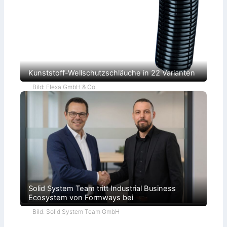
r
a
t
i
e
Kunststoff-Wellschutzschläuche in 22 Varianten
Bild: Flexa GmbH & Co.
Solid System Team tritt Industrial Business
Ecosystem von Formways bei
Bild: Solid System Team GmbH