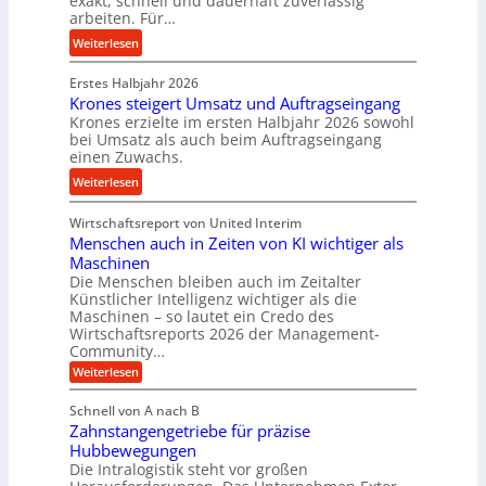
exakt, schnell und dauerhaft zuverlässig
w
arbeiten. Für…
a
a
i
n
l
:
Weiterlesen
n
d
l
P
d
s
Erstes Halbjahr 2026
r
e
e
Krones steigert Umsatz und Auftragseingang
ä
t
Krones erzielte im ersten Halbjahr 2026 sowohl
n
z
r
bei Umsatz als auch beim Auftragseingang
s
i
einen Zuwachs.
i
o
s
e
:
Weiterlesen
r
e
b
K
e
u
u
Wirtschaftsreport von United Interim
r
n
n
n
Menschen auch in Zeiten von KI wichtiger als
o
d
d
Maschinen
n
l
Die Menschen bleiben auch im Zeitalter
H
e
a
Künstlicher Intelligenz wichtiger als die
y
s
n
Maschinen – so lautet ein Credo des
d
s
g
Wirtschaftsreports 2026 der Management-
r
t
Community…
l
a
e
:
e
Weiterlesen
u
M
i
b
e
l
g
Schnell von A nach B
i
n
i
e
Zahnstangengetriebe für präzise
s
g
k
c
r
Hubbewegungen
e
h
i
Die Intralogistik steht vor großen
t
K
e