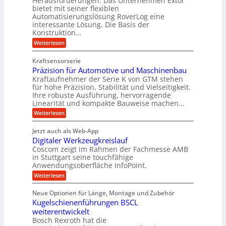
Herausforderungen. Das Unternehmen Extor
m
U
n
u
bietet mit seiner flexiblen
V
a
m
g
Automatisierungslösung RoverLog eine
u
e
s
e
interessante Lösung. Die Basis der
c
r
a
h
Konstruktion…
l
i
g
t
:
g
Weiterlesen
n
l
Z
z
e
Z
a
e
u
e
Kraftsensorserie
w
h
i
i
n
Präzision für Automotive und Maschinenbau
n
i
t
c
s
Kraftaufnehmer der Serie K von GTM stehen
d
e
n
t
für hohe Präzision, Stabilität und Vielseitigkeit.
h
n
A
d
a
Ihre robuste Ausführung, hervorragende
v
u
n
e
o
Linearität und kompakte Bauweise machen…
g
f
n
t
:
e
Weiterlesen
K
t
r
P
n
I
r
r
g
i
w
Jetzt auch als Web-App
ä
e
a
i
e
Digitaler Werkzeugkreislauf
z
t
c
g
i
b
r
Coscom zeigt im Rahmen der Fachmesse AMB
h
s
i
s
in Stuttgart seine touchfähige
e
t
i
e
Anwendungsoberfläche InfoPoint.
e
i
f
o
b
g
i
:
Weiterlesen
n
e
ü
e
D
f
f
n
r
r
i
ü
ü
Neue Optionen für Länge, Montage und Zubehör
g
a
g
r
r
r
l
Kugelschienenführungen BSCL
i
a
A
p
a
s
t
weiterentwickelt
u
r
n
M
u
a
t
ä
Bosch Rexroth hat die
a
g
l
e
o
z