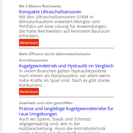
e
Mit 3 Metern Reichweite
P
Kompakte Ultraschallsensoren
r
Mit den Ultraschallsensoren U1KM in
o
Miniaturbauform erweitert Wenglor sein
d
Portfolio um eine Lösung für Anwendungen,
u
die hohe Reichweiten auf kleinstem Bauraum
erfordern.
k
t
:
Weiterlesen
i
K
o
Mehr Effizienz durch elektromechanische
o
n
m
Antriebssysteme
i
p
Kugelgewindetrieb und Hydraulik im Vergleich
n
In vielen Branchen gelten Hydrauliksysteme
a
noch immer als Nonplusultra, vor allem wenn
d
k
hohe Kräfte im Spiel sind. Doch es gibt starke
e
t
Konkurrenz…
n
e
:
Weiterlesen
M
U
K
i
l
Gewirbelt und nicht geschliffen
u
t
t
Präzise und langlebige Kugelgewindetriebe für
g
t
r
raue Umgebungen
e
e
a
Auch wo Späne, Staub und Schmutz
l
l
s
allgegenwärtig sind, wie in der
g
s
c
Holzbearbeitung, muss die Antriebstechnik
e
t
h