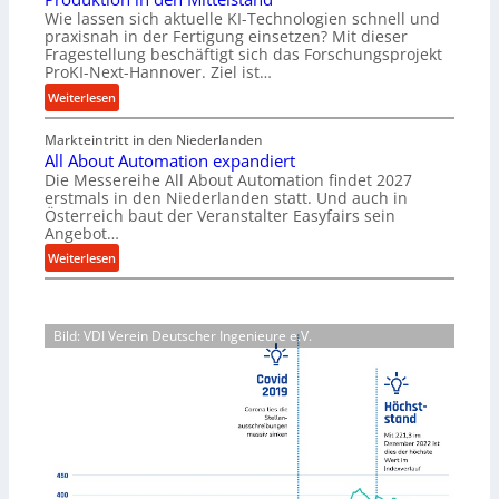
r
u
Wie lassen sich aktuelle KI-Technologien schnell und
i
n
praxisnah in der Fertigung einsetzen? Mit dieser
a
g
Fragestellung beschäftigt sich das Forschungsprojekt
l
e
ProKI-Next-Hannover. Ziel ist…
v
n
:
Weiterlesen
e
e
F
r
r
Markteintritt in den Niederlanden
o
s
h
All About Automation expandiert
r
o
ö
Die Messereihe All About Automation findet 2027
s
r
erstmals in den Niederlanden statt. Und auch in
h
c
Österreich baut der Veranstalter Easyfairs sein
g
e
h
Angebot…
u
n
u
:
n
Weiterlesen
d
n
A
g
i
g
l
e
e
s
l
n
P
p
Bild: VDI Verein Deutscher Ingenieure e.V.
A
t
e
r
b
s
r
o
o
p
f
j
u
a
o
e
t
n
r
k
A
n
m
t
u
t
a
b
t
s
n
r