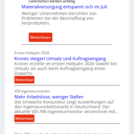
Lieferketten bleiben anfällig
n
e
Materialversorgung entspannt sich im Juli
M
n
Weniger Unternehmen berichten von
i
e
Problemen bei der Beschaffung von
Vorprodukten.
t
r
t
h
e
ö
:
Weiterlesen
l
h
M
s
e
a
Erstes Halbjahr 2026
t
n
t
Krones steigert Umsatz und Auftragseingang
a
d
e
Krones erzielte im ersten Halbjahr 2026 sowohl bei
n
i
Umsatz als auch beim Auftragseingang einen
r
Zuwachs.
d
e
i
:
Weiterlesen
P
a
K
e
l
VDI-Ingenieurmonitor
r
r
v
Mehr Arbeitslose, weniger Stellen
o
f
e
Die schwache Konjunktur zeigt Auswirkungen auf
n
o
r
den Ingenieurarbeitsmarkt in Deutschland: Der
e
aktuelle VDI-/IW-Ingenieurmonitor verzeichnet mit…
r
s
s
m
:
Weiterlesen
o
s
M
a
r
t
e
n
e
g