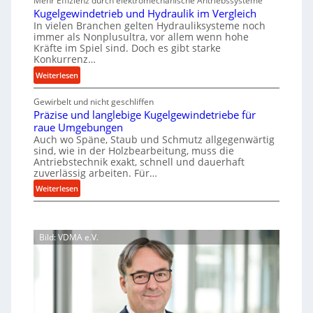
Mehr Effizienz durch elektromechanische Antriebssysteme
h
i
c
u
Kugelgewindetrieb und Hydraulik im Vergleich
r
g
e
n
In vielen Branchen gelten Hydrauliksysteme noch
A
e
b
immer als Nonplusultra, vor allem wenn hohe
g
r
r
Kräfte im Spiel sind. Doch es gibt starke
e
e
b
Konkurrenz…
t
i
n
e
U
:
Weiterlesen
m
t
i
m
K
D
t
s
s
Gewirbelt und nicht geschliffen
u
s
r
p
a
Präzise und langlebige Kugelgewindetriebe für
g
l
ü
a
t
raue Umgebungen
e
o
Auch wo Späne, Staub und Schmutz allgegenwärtig
c
z
n
l
s
sind, wie in der Holzbearbeitung, muss die
u
k
n
g
Antriebstechnik exakt, schnell und dauerhaft
e
n
e
p
t
zuverlässig arbeiten. Für…
,
d
w
r
s
:
w
Weiterlesen
A
i
o
i
P
e
u
n
z
c
r
n
f
d
e
h
ä
i
t
e
Bild: VDMA e.V.
s
z
g
i
r
t
i
e
s
m
a
r
s
r
g
J
i
e
S
s
u
e
u
t
e
b
l
n
e
i