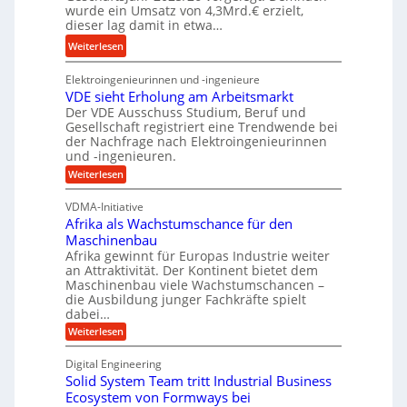
e
wurde ein Umsatz von 4,3Mrd.€ erzielt,
s
n
n
dieser lag damit in etwa…
l
g
f
:
Weiterlesen
a
s
ü
T
u
f
h
Elektroingenieurinnen und -ingenieure
r
f
r
r
VDE sieht Erholung am Arbeitsmarkt
u
e
u
Der VDE Ausschuss Studium, Beruf und
m
i
n
Gesellschaft registriert eine Trendwende bei
p
e
der Nachfrage nach Elektroingenieurinnen
g
f
und -ingenieuren.
s
e
e
H
:
Weiterlesen
n
r
V
y
B
D
z
VDMA-Initiative
b
S
E
i
Afrika als Wachstumschance für den
s
r
C
e
i
Maschinenbau
i
L
e
l
Afrika gewinnt für Europas Industrie weiter
d
h
w
an Attraktivität. Der Kontinent bietet dem
t
t
-
e
Maschinenbau viele Wachstumschancen –
U
E
K
die Ausbildung junger Fachkräfte spielt
i
r
m
u
dabei…
h
t
s
o
g
:
Weiterlesen
e
a
l
A
e
r
u
t
f
l
Digital Engineering
n
e
r
z
g
Solid System Team tritt Industrial Business
l
i
n
a
k
k
Ecosystem von Formways bei
a
t
m
a