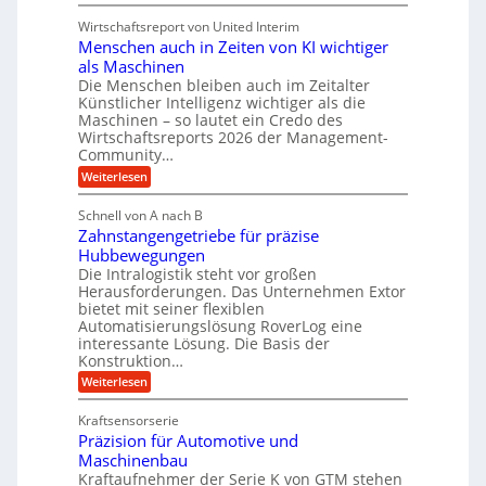
S
r
l
n
e
i
Wirtschaftsreport von United Interim
l
b
g
a
s
Menschen auch in Zeiten von KI wichtiger
a
u
l
c
u
l
B
als Maschinen
h
a
u
Die Menschen bleiben auch im Zeitalter
u
T
s
Künstlicher Intelligenz wichtiger als die
t
e
i
z
Maschinen – so lautet ein Credo des
c
n
s
Wirtschaftsreports 2026 der Management-
h
e
c
Community…
n
s
h
o
s
:
Weiterlesen
l
l
E
M
ä
o
c
e
u
Schnell von A nach B
g
o
n
c
i
s
Zahnstangengetriebe für präzise
s
h
e
y
c
Hubbewegungen
e
s
s
h
i
Die Intralogistik steht vor großen
b
t
e
n
Herausforderungen. Das Unternehmen Extor
e
e
n
2
z
bietet mit seiner flexiblen
m
a
2
i
v
Automatisierungslösung RoverLog eine
u
V
e
o
interessante Lösung. Die Basis der
c
a
h
n
h
Konstruktion…
r
t
F
i
i
:
Weiterlesen
n
o
n
a
Z
e
r
Z
n
a
u
m
e
Kraftsensorserie
t
h
e
w
i
e
Präzision für Automotive und
n
n
a
t
n
s
S
Maschinenbau
y
e
t
t
s
Kraftaufnehmer der Serie K von GTM stehen
n