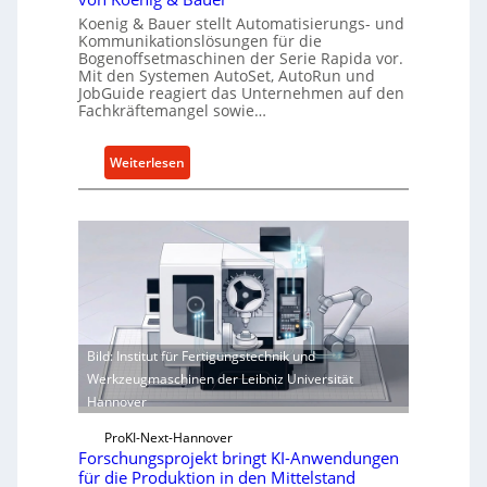
Koenig & Bauer stellt Automatisierungs- und
Kommunikationslösungen für die
Bogenoffsetmaschinen der Serie Rapida vor.
Mit den Systemen AutoSet, AutoRun und
JobGuide reagiert das Unternehmen auf den
Fachkräftemangel sowie…
:
Weiterlesen
V
e
r
n
e
t
z
t
Bild: Institut für Fertigungstechnik und
e
Werkzeugmaschinen der Leibniz Universität
S
Hannover
t
e
ProKI-Next-Hannover
Forschungsprojekt bringt KI-Anwendungen
u
für die Produktion in den Mittelstand
e