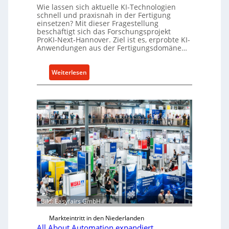
Wie lassen sich aktuelle KI-Technologien
r
schnell und praxisnah in der Fertigung
u
einsetzen? Mit dieser Fragestellung
n
beschäftigt sich das Forschungsprojekt
ProKI-Next-Hannover. Ziel ist es, erprobte KI-
g
Anwendungen aus der Fertigungsdomäne…
f
ü
:
r
Weiterlesen
F
R
o
a
r
p
s
i
c
d
h
a
u
-
n
M
g
a
s
s
p
c
r
Bild: Easyfairs GmbH
h
o
i
Markteintritt in den Niederlanden
j
n
All About Automation expandiert