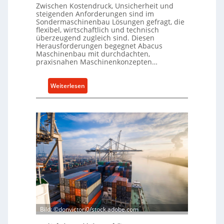
e
i
Zwischen Kostendruck, Unsicherheit und
n
o
steigenden Anforderungen sind im
Sondermaschinenbau Lösungen gefragt, die
f
n
flexibel, wirtschaftlich und technisch
ü
e
überzeugend zugleich sind. Diesen
r
x
Herausforderungen begegnet Abacus
d
Maschinenbau mit durchdachten,
p
praxisnahen Maschinenkonzepten…
i
a
e
n
P
:
d
Weiterlesen
r
R
i
o
o
e
d
l
r
u
l
t
k
e
t
n
i
f
o
ü
n
h
i
r
n
u
Bild: ©donvictori0/stock.adobe.com
d
n
e
g