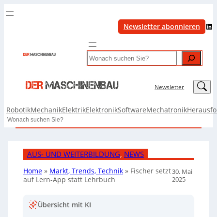
LinkedIn
Newsletter abonnieren
Search
LinkedIn
Newsletter
Robotik
Mechanik
Elektrik
Elektronik
Software
Mechatronik
Herausf
Search
AUS- UND WEITERBILDUNG
, 
NEWS
Home
»
Markt, Trends, Technik
»
Fischer setzt
30. Mai
2025
auf Lern-App statt Lehrbuch
Übersicht mit KI