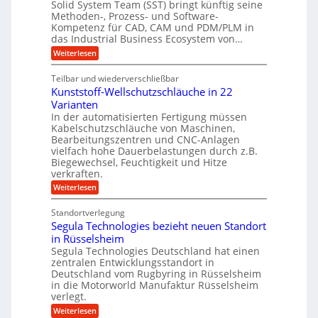
n
Solid System Team (SST) bringt künftig seine
g
A
w
a
a
Methoden-, Prozess- und Software-
r
e
l
i
b
Kompetenz für CAD, CAM und PDM/PLM in
p
s
r
c
e
das Industrial Business Ecosystem von…
W
p
i
k
a
:
Weiterlesen
ü
t
c
S
e
s
b
h
o
m
l
Teilbar und wiederverschließbar
s
e
l
a
t
t
Kunststoff-Wellschutzschläuche in 22
i
r
r
u
d
Varianten
k
V
m
S
In der automatisierten Fertigung müssen
t
s
o
y
Kabelschutzschläuche von Maschinen,
c
s
r
Bearbeitungszentren und CNC-Anlagen
h
t
j
a
vielfach hohe Dauerbelastungen durch z.B.
e
n
Biegewechsel, Feuchtigkeit und Hitze
m
a
c
T
verkraften.
h
e
e
:
Weiterlesen
f
r
a
K
ü
m
u
r
t
Standortverlegung
n
d
r
Segula Technologies bezieht neuen Standort
s
e
i
t
in Rüsselsheim
n
t
s
M
Segula Technologies Deutschland hat einen
t
t
a
I
zentralen Entwicklungsstandort in
o
s
n
Deutschland vom Rugbyring in Rüsselsheim
f
c
d
in die Motorworld Manufaktur Rüsselsheim
f
h
u
verlegt.
-
i
s
W
n
:
Weiterlesen
t
e
e