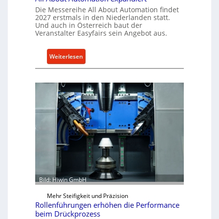
e
e
Die Messereihe All About Automation findet
k
n
2027 erstmals in den Niederlanden statt.
t
Und auch in Österreich baut der
v
Veranstalter Easyfairs sein Angebot aus.
b
o
r
n
i
K
:
Weiterlesen
n
o
A
g
e
l
t
n
l
K
i
A
I
g
b
-
&
o
A
B
u
n
a
t
w
u
A
e
e
u
n
r
t
d
o
Bild: Hiwin GmbH
u
m
Mehr Steifigkeit und Präzision
n
a
Rollenführungen erhöhen die Performance
g
t
beim Drückprozess