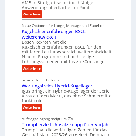
AMB in Stuttgart seine touchfähige
r
Anwendungsoberfläche InfoPoint.
i
:
Weiterlesen
e
D
b
Neue Optionen für Länge, Montage und Zubehör
i
e
Kugelschienenführungen BSCL
g
f
weiterentwickelt
i
ü
Bosch Rexroth hat die
t
r
Kugelschienenführungen BSCL für den
a
mittleren Leistungsbereich weiterentwickelt:
r
l
Neu im Programm sind mehrteilige
a
e
Führungsschienen mit bis zu 50m Länge,…
u
r
:
Weiterlesen
e
W
K
U
e
Schmierfreier Betrieb
u
m
r
Wartungsfreies Hybrid-Kugellager
g
g
k
Igus bringt ein Hybrid-Kugellager der Serie
e
e
z
Xiros auf den Markt, das ohne Schmiermittel
l
b
funktioniert.
e
s
u
u
:
Weiterlesen
c
n
g
W
h
g
k
Auftragseingang steigt um 7%
a
i
e
r
Trumpf erzielt Umsatz knapp über Vorjahr
r
e
n
Trumpf hat die vorläufigen Zahlen für das
e
t
n
Geschäftsjahr 2025/26 vorgelegt. Demnach
i
u