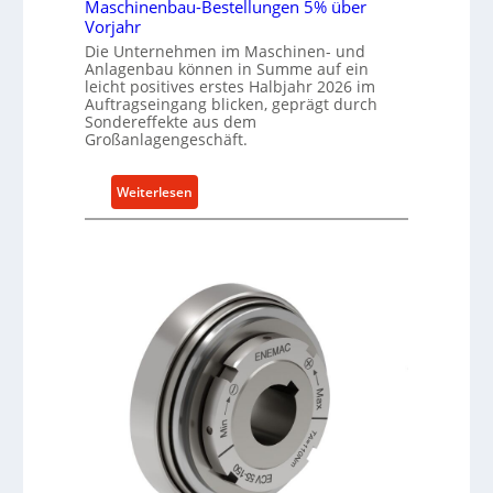
Maschinenbau-Bestellungen 5% über
Vorjahr
Die Unternehmen im Maschinen- und
Anlagenbau können in Summe auf ein
leicht positives erstes Halbjahr 2026 im
Auftragseingang blicken, geprägt durch
Sondereffekte aus dem
Großanlagengeschäft.
:
Weiterlesen
M
a
s
c
h
i
n
e
n
b
a
u
-