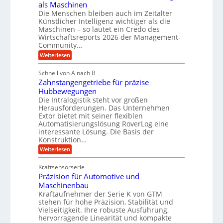
als Maschinen
H
n
a
Die Menschen bleiben auch im Zeitalter
y
e
n
Künstlicher Intelligenz wichtiger als die
d
s
g
Maschinen – so lautet ein Credo des
r
s
l
Wirtschaftsreports 2026 der Management-
a
t
Community…
e
u
e
:
Weiterlesen
b
l
M
i
i
e
i
g
Schnell von A nach B
g
n
k
e
Zahnstangengetriebe für präzise
s
e
i
c
r
Hubbewegungen
K
h
Die Intralogistik steht vor großen
m
t
u
e
Herausforderungen. Das Unternehmen
V
U
n
g
Extor bietet mit seiner flexiblen
a
e
m
e
Automatisierungslösung RoverLog eine
u
r
s
interessante Lösung. Die Basis der
l
c
g
a
h
Konstruktion…
g
i
l
t
:
Weiterlesen
e
n
e
Z
z
Z
w
a
i
u
e
Kraftsensorserie
i
h
i
c
n
Präzision für Automotive und
n
n
t
s
h
Maschinenbau
d
e
d
t
Kraftaufnehmer der Serie K von GTM
n
A
e
a
v
stehen für hohe Präzision, Stabilität und
u
n
t
o
Vielseitigkeit. Ihre robuste Ausführung,
g
f
n
r
hervorragende Linearität und kompakte
e
K
t