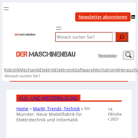
LinkedIn
Newsletter abonnieren
Search
LinkedIn
Newsletter
Robotik
Mechanik
Elektrik
Elektronik
Software
Mechatronik
Herausf
Search
AUS- UND WEITERBILDUNG
Home
»
Markt, Trends, Technik
»
FH
14.
Oktobe
Münster: Neue Modellfabrik für
r 2021
Elektrotechnik und Informatik