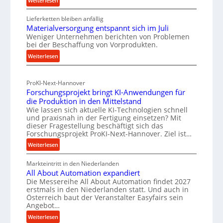
Weiterlesen
d
f
R
u
ü
Lieferketten bleiben anfällig
o
s
r
Materialversorgung entspannt sich im Juli
l
Weniger Unternehmen berichten von Problemen
t
n
l
bei der Beschaffung von Vorprodukten.
r
e
a
:
Weiterlesen
n
i
c
M
f
e
h
a
ü
-
h
ProKI-Next-Hannover
t
h
E
a
Forschungsprojekt bringt KI-Anwendungen für
e
r
r
l
die Produktion in den Mittelstand
r
u
Wie lassen sich aktuelle KI-Technologien schnell
s
t
i
n
und praxisnah in der Fertigung einsetzen? Mit
a
i
a
g
dieser Fragestellung beschäftigt sich das
t
g
l
e
Forschungsprojekt ProKI-Next-Hannover. Ziel ist…
v
z
e
n
:
Weiterlesen
e
e
t
W
F
r
r
e
e
Markteintritt in den Niederlanden
o
s
h
All About Automation expandiert
i
r
r
o
ö
Die Messereihe All About Automation findet 2027
s
l
k
r
erstmals in den Niederlanden statt. Und auch in
h
c
e
z
Österreich baut der Veranstalter Easyfairs sein
g
e
h
n
e
Angebot…
u
n
u
e
u
:
n
Weiterlesen
d
n