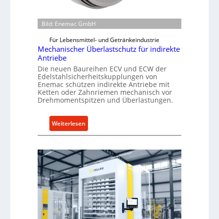
B
e
Bild: Enemac GmbH
s
Für Lebensmittel- und Getränkeindustrie
t
Mechanischer Überlastschutz für indirekte
e
Antriebe
l
Die neuen Baureihen ECV und ECW der
l
Edelstahlsicherheitskupplungen von
u
Enemac schützen indirekte Antriebe mit
n
Ketten oder Zahnriemen mechanisch vor
Drehmomentspitzen und Überlastungen.
g
e
n
:
Weiterlesen
5
M
%
e
ü
c
b
h
e
a
r
n
V
i
o
s
r
c