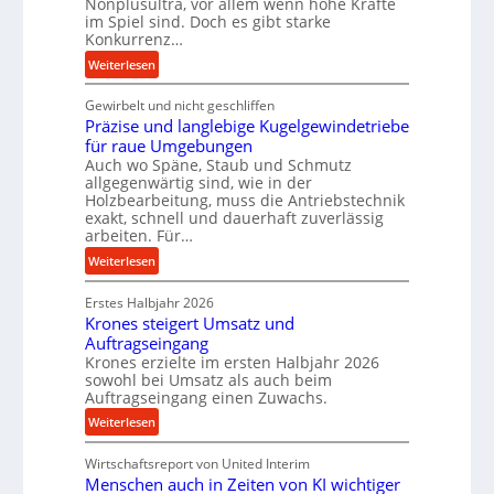
Nonplusultra, vor allem wenn hohe Kräfte
e
d
im Spiel sind. Doch es gibt starke
U
e
Konkurrenz…
l
n
:
Weiterlesen
t
M
K
r
i
Gewirbelt und nicht geschliffen
u
a
t
Präzise und langlebige Kugelgewindetriebe
g
s
t
für raue Umgebungen
e
c
e
Auch wo Späne, Staub und Schmutz
l
h
l
allgegenwärtig sind, wie in der
g
Holzbearbeitung, muss die Antriebstechnik
a
s
e
exakt, schnell und dauerhaft zuverlässig
l
t
w
arbeiten. Für…
l
a
i
:
Weiterlesen
s
n
n
P
e
d
d
Erstes Halbjahr 2026
r
n
e
Krones steigert Umsatz und
ä
s
t
Auftragseingang
z
o
r
Krones erzielte im ersten Halbjahr 2026
i
r
i
sowohl bei Umsatz als auch beim
s
e
Auftragseingang einen Zuwachs.
e
e
n
b
:
Weiterlesen
u
u
K
n
n
Wirtschaftsreport von United Interim
r
d
d
Menschen auch in Zeiten von KI wichtiger
o
l