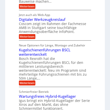
Bauweise machen…
i
n
I
r
g
e
:
Weiterlesen
w
e
a
P
i
b
t
r
c
g
Jetzt auch als Web-App
r
e
ä
h
i
s
Digitaler Werkzeugkreislauf
z
f
t
e
e
i
Coscom zeigt im Rahmen der Fachmesse
i
ü
b
s
g
AMB in Stuttgart seine touchfähige
i
e
r
i
e
Anwendungsoberfläche InfoPoint.
f
n
o
r
r
ü
:
Weiterlesen
n
g
a
a
r
D
f
l
a
p
i
u
ü
s
Neue Optionen für Länge, Montage und Zubehör
r
n
g
r
M
e
ä
Kugelschienenführungen BSCL
i
A
a
g
U
z
t
weiterentwickelt
u
s
i
a
m
t
c
Bosch Rexroth hat die
s
l
o
h
g
Kugelschienenführungen BSCL für den
e
e
m
i
mittleren Leistungsbereich
e
H
r
o
n
weiterentwickelt: Neu im Programm sind
u
W
b
t
e
b
mehrteilige Führungsschienen mit bis zu
e
i
n
u
b
r
50m Länge,…
v
e
n
k
e
:
Weiterlesen
w
z
u
g
K
e
e
n
u
e
g
u
Schmierfreier Betrieb
d
g
u
n
g
M
Wartungsfreies Hybrid-Kugellager
e
n
k
a
l
Igus bringt ein Hybrid-Kugellager der Serie
g
r
s
s
Xiros auf den Markt, das ohne
e
e
c
c
n
Schmiermittel funktioniert.
i
h