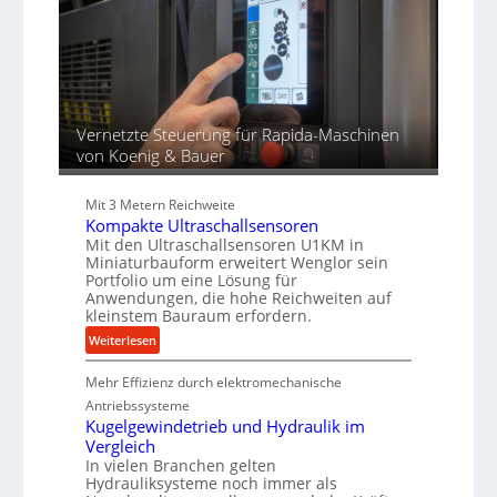
d
i
o
u
e
z
n
r
e
g
t
s
e
s
n
f
Vernetzte Steuerung für Rapida-Maschinen
ü
von Koenig & Bauer
r
d
Mit 3 Metern Reichweite
i
Kompakte Ultraschallsensoren
e
Mit den Ultraschallsensoren U1KM in
P
Miniaturbauform erweitert Wenglor sein
r
Portfolio um eine Lösung für
Anwendungen, die hohe Reichweiten auf
o
kleinstem Bauraum erfordern.
d
:
u
Weiterlesen
K
k
Mehr Effizienz durch elektromechanische
o
t
m
i
Antriebssysteme
p
o
Kugelgewindetrieb und Hydraulik im
Vergleich
a
n
In vielen Branchen gelten
k
i
Hydrauliksysteme noch immer als
t
n