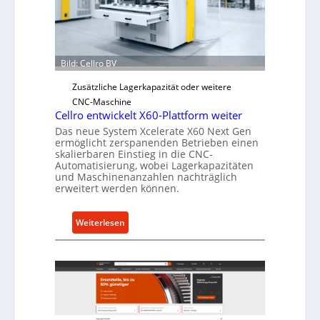
j
h
a
e
h
r
r
Ü
Bild: Cellro BV
b
e
Zusätzliche Lagerkapazität oder weitere
r
CNC-Maschine
l
Cellro entwickelt X60-Plattform weiter
a
Das neue System Xcelerate X60 Next Gen
ermöglicht zerspanenden Betrieben einen
s
skalierbaren Einstieg in die CNC-
t
Automatisierung, wobei Lagerkapazitäten
s
und Maschinenanzahlen nachträglich
erweitert werden können.
c
h
u
:
Weiterlesen
t
C
z
e
f
l
ü
l
r
r
i
o