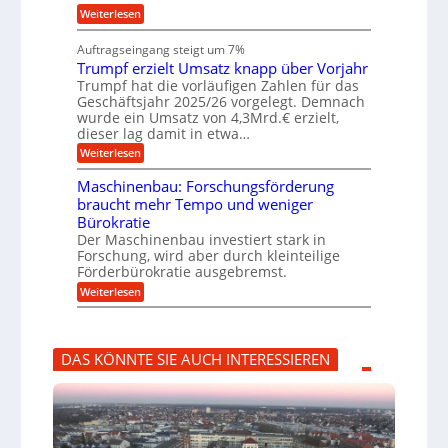
h
s
i
:
Weiterlesen
i
l
n
W
e
a
e
a
n
Auftragseingang steigt um 7%
u
n
r
e
f
Trumpf erzielt Umsatz knapp über Vorjahr
b
t
n
a
u
Trumpf hat die vorläufigen Zahlen für das
f
u
n
ü
Geschäftsjahr 2025/26 vorgelegt. Demnach
g
h
wurde ein Umsatz von 4,3Mrd.€ erzielt,
s
r
dieser lag damit in etwa…
f
u
:
r
Weiterlesen
n
T
e
g
r
i
e
Maschinenbau: Forschungsförderung
u
e
n
braucht mehr Tempo und weniger
m
s
B
Bürokratie
p
H
S
f
y
Der Maschinenbau investiert stark in
C
e
b
L
Forschung, wird aber durch kleinteilige
r
r
w
Förderbürokratie ausgebremst.
z
i
e
:
Weiterlesen
i
d
i
M
e
-
t
a
l
K
e
s
t
u
r
c
U
g
e
DAS KÖNNTE SIE AUCH INTERESSIEREN
h
m
e
n
i
s
l
t
n
a
l
w
e
t
a
i
n
z
g
c
b
k
e
k
a
n
r