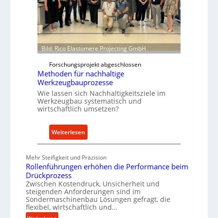
r
t
m
s
w
N
e
o
i
Bild: Rico Elastomere Projecting GmbH
w
t
f
e
Forschungsprojekt abgeschlossen
ü
r
Methoden für nachhaltige
h
Werkzeugbauprozesse
r
Wie lassen sich Nachhaltigkeitsziele im
Werkzeugbau systematisch und
t
wirtschaftlich umsetzen?
A
n
k
:
Weiterlesen
a
M
u
e
Mehr Steifigkeit und Präzision
f
t
Rollenführungen erhöhen die Performance beim
v
h
Drückprozess
o
o
Zwischen Kostendruck, Unsicherheit und
steigenden Anforderungen sind im
n
d
Sondermaschinenbau Lösungen gefragt, die
I
e
flexibel, wirtschaftlich und…
n
n
: