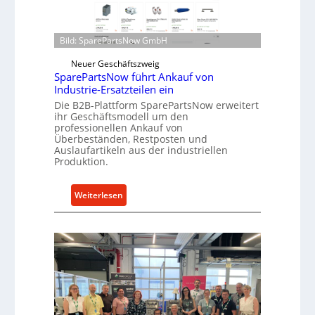
n
e
d
n
i
t
Bild: SparePartsNow GmbH
r
w
e
Neuer Geschäftszweig
i
SparePartsNow führt Ankauf von
k
c
Industrie-Ersatzteilen ein
t
k
Die B2B-Plattform SparePartsNow erweitert
e
e
ihr Geschäftsmodell um den
A
l
professionellen Ankauf von
n
Überbeständen, Restposten und
t
Auslaufartikeln aus der industriellen
t
X
Produktion.
r
6
i
0
:
Weiterlesen
e
-
S
b
P
p
e
l
a
a
r
t
e
t
P
f
a
o
r