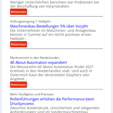
Weniger Unternehmen berichten von Problemen bei
der Beschaffung von Vorprodukten.
:
Weiterlesen
M
Auftragseingang 1. Halbjahr
a
Maschinenbau-Bestellungen 5% über Vorjahr
t
Die Unternehmen im Maschinen- und Anlagenbau
e
können in Summe auf ein leicht positives erstes
r
Halbjahr…
i
:
Weiterlesen
a
M
l
a
v
Markteintritt in den Niederlanden
s
e
All About Automation expandiert
c
r
Die Messereihe All About Automation findet 2027
h
s
erstmals in den Niederlanden statt. Und auch in
i
o
Österreich baut der Veranstalter Easyfairs sein
n
Angebot…
r
e
g
:
Weiterlesen
n
u
A
b
n
Mehr Steifigkeit und Präzision
l
a
g
Rollenführungen erhöhen die Performance beim
l
u
e
Drückprozess
A
-
Zwischen Kostendruck, Unsicherheit und steigenden
n
b
B
Anforderungen sind im Sondermaschinenbau
t