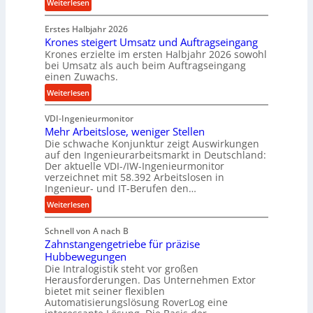
:
Weiterlesen
c
n
P
k
d
Erstes Halbjahr 2026
r
p
e
Krones steigert Umsatz und Auftragseingang
ä
r
t
Krones erzielte im ersten Halbjahr 2026 sowohl
z
o
r
bei Umsatz als auch beim Auftragseingang
i
z
einen Zuwachs.
i
s
e
e
:
Weiterlesen
e
s
b
K
u
s
u
VDI-Ingenieurmonitor
r
n
n
Mehr Arbeitslose, weniger Stellen
o
d
Die schwache Konjunktur zeigt Auswirkungen
d
n
l
auf den Ingenieurarbeitsmarkt in Deutschland:
H
e
a
Der aktuelle VDI-/IW-Ingenieurmonitor
y
s
n
verzeichnet mit 58.392 Arbeitslosen in
d
s
Ingenieur- und IT-Berufen den…
g
r
t
l
:
Weiterlesen
a
e
e
M
u
i
b
Schnell von A nach B
e
l
g
i
Zahnstangengetriebe für präzise
h
i
e
g
Hubbewegungen
r
k
r
Die Intralogistik steht vor großen
e
A
i
t
Herausforderungen. Das Unternehmen Extor
K
r
m
bietet mit seiner flexiblen
U
u
b
Automatisierungslösung RoverLog eine
V
m
g
e