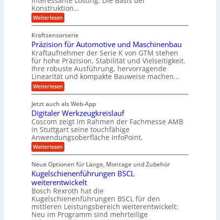
interessante Lösung. Die Basis der
e
s
e
Konstruktion…
i
r
a
l
t
:
Weiterlesen
g
t
g
Z
s
l
a
z
e
Kraftsensorserie
l
h
e
u
w
Präzision für Automotive und Maschinenbau
o
n
i
n
s
Kraftaufnehmer der Serie K von GTM stehen
i
s
c
t
d
für hohe Präzision, Stabilität und Vielseitigkeit.
n
e
a
h
Ihre robuste Ausführung, hervorragende
A
d
n
,
Linearität und kompakte Bauweise machen…
u
g
e
w
:
e
Weiterlesen
f
t
e
P
n
t
r
r
g
n
Jetzt auch als Web-App
r
ä
e
i
i
Digitaler Werkzeugkreislauf
z
t
a
e
g
i
r
Coscom zeigt im Rahmen der Fachmesse AMB
g
b
s
i
in Stuttgart seine touchfähige
e
s
i
e
e
Anwendungsoberfläche InfoPoint.
r
o
b
e
f
:
Weiterlesen
S
n
e
i
D
f
ü
f
t
i
ü
ü
n
Neue Optionen für Länge, Montage und Zubehör
r
e
g
r
r
g
Kugelschienenführungen BSCL
r
i
A
l
p
a
t
weiterentwickelt
u
r
a
l
a
t
ä
n
Bosch Rexroth hat die
u
e
l
o
z
Kugelschienenführungen BSCL für den
g
e
e
m
i
n
mittleren Leistungsbereich weiterentwickelt:
r
o
s
U
Neu im Programm sind mehrteilige
W
t
e
m