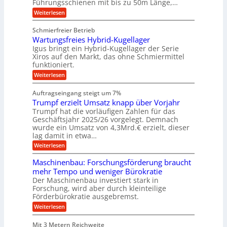
Führungsschienen mit bis zu 50m Länge,…
e
i
H
r
g
v
u
:
Weiterlesen
k
e
b
K
e
z
u
b
u
b
Schmierfreier Betrieb
e
n
e
g
u
u
d
Wartungsfreies Hybrid-Kugellager
w
e
g
M
e
l
Igus bringt ein Hybrid-Kugellager der Serie
n
k
a
g
s
Xiros auf den Markt, das ohne Schmiermittel
g
r
s
u
c
funktioniert.
e
c
e
n
h
i
h
:
g
Weiterlesen
i
n
s
i
W
e
e
l
n
a
n
n
Auftragseingang steigt um 7%
a
e
r
e
u
Trumpf erzielt Umsatz knapp über Vorjahr
n
t
n
f
b
u
Trumpf hat die vorläufigen Zahlen für das
f
a
n
ü
Geschäftsjahr 2025/26 vorgelegt. Demnach
u
g
h
wurde ein Umsatz von 4,3Mrd.€ erzielt, dieser
s
r
lag damit in etwa…
f
u
:
r
Weiterlesen
n
T
e
g
r
i
e
Maschinenbau: Forschungsförderung braucht
u
e
n
mehr Tempo und weniger Bürokratie
m
s
B
Der Maschinenbau investiert stark in
p
H
S
Forschung, wird aber durch kleinteilige
f
y
C
e
b
Förderbürokratie ausgebremst.
L
r
r
w
:
Weiterlesen
z
i
e
M
i
d
i
a
e
-
Mit 3 Metern Reichweite
t