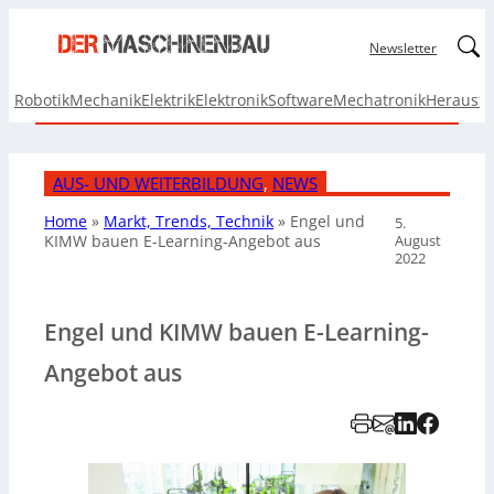
Linked
Newsletter
Robotik
Mechanik
Elektrik
Elektronik
Software
Mechatronik
Herausf
AUS- UND WEITERBILDUNG
, 
NEWS
Home
»
Markt, Trends, Technik
»
Engel und
5.
August
KIMW bauen E-Learning-Angebot aus
2022
Engel und KIMW bauen E-Learning-
Angebot aus