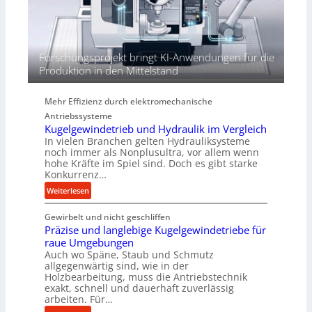
r
e
n
d
i
Forschungsprojekt bringt KI-Anwendungen für die
e
Produktion in den Mittelstand
P
e
Mehr Effizienz durch elektromechanische
r
Antriebssysteme
f
Kugelgewindetrieb und Hydraulik im Vergleich
o
In vielen Branchen gelten Hydrauliksysteme
r
noch immer als Nonplusultra, vor allem wenn
m
hohe Kräfte im Spiel sind. Doch es gibt starke
a
Konkurrenz…
n
:
Weiterlesen
c
K
e
Gewirbelt und nicht geschliffen
u
b
Präzise und langlebige Kugelgewindetriebe für
g
e
raue Umgebungen
e
i
Auch wo Späne, Staub und Schmutz
l
m
allgegenwärtig sind, wie in der
g
Holzbearbeitung, muss die Antriebstechnik
D
e
exakt, schnell und dauerhaft zuverlässig
r
w
arbeiten. Für…
ü
i