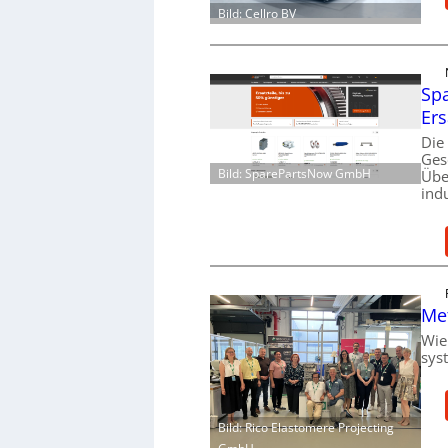
Bild: Cellro BV
Spa
Ers
Die
Ges
Bild: SparePartsNow GmbH
Übe
ind
Me
Wie
sys
Bild: Rico Elastomere Projecting