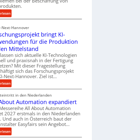
blemen bei der Beschaffung von
f
produkten.
ü
:
erlesen
h
M
r
a
I-Next-Hannover
u
t
schungsprojekt bringt KI-
n
e
endungen für die Produktion
g
r
e
den Mittelstand
i
n
lassen sich aktuelle KI-Technologien
a
e
ell und praxisnah in der Fertigung
l
r
etzen? Mit dieser Fragestellung
v
h
häftigt sich das Forschungsprojekt
e
I-Next-Hannover. Ziel ist…
ö
r
h
:
erlesen
s
e
F
o
n
eintritt in den Niederlanden
o
r
d
 About Automation expandiert
r
g
i
s
Messereihe All About Automation
u
e
et 2027 erstmals in den Niederlanden
c
n
P
t. Und auch in Österreich baut der
h
g
nstalter Easyfairs sein Angebot…
e
u
e
r
n
:
erlesen
n
f
g
A
t