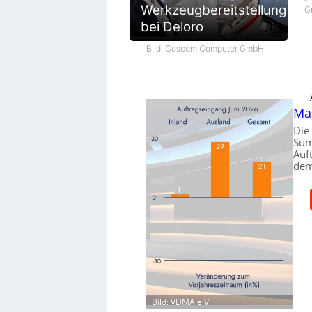
Werkzeugbereitstellung
G
bei Deloro
Bild: Coscom Computer GmbH
Ma
Die
Sum
Auf
dem
Bild: VDMA e.V.