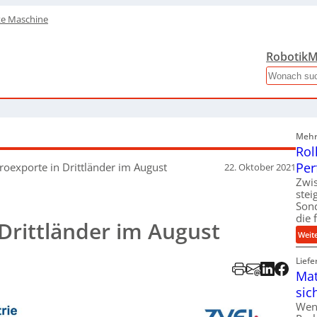
te Maschine
Robotik
M
Search
Mehr 
Rol
Per
troexporte in Drittländer
im August
22. Oktober 2021
Zwis
ste
Son
die 
 Drittländer im August
Weit
Liefe
Mat
sic
Wen