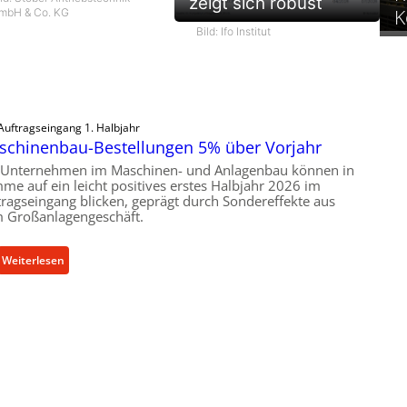
zeigt sich robust
K
mbH & Co. KG
Bild: Ifo Institut
Auftragseingang 1. Halbjahr
schinenbau-Bestellungen 5% über Vorjahr
 Unternehmen im Maschinen- und Anlagenbau können in
me auf ein leicht positives erstes Halbjahr 2026 im
tragseingang blicken, geprägt durch Sondereffekte aus
 Großanlagengeschäft.
:
Weiterlesen
M
a
s
c
h
i
n