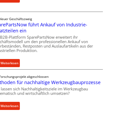
C
r
e
e
Ü
r
l
b
V
Neuer Geschäftszweig
l
e
o
rePartsNow führt Ankauf von Industrie-
r
r
r
atzteilen ein
o
l
j
e
 B2B-Plattform SparePartsNow erweitert ihr
a
a
chäftsmodell um den professionellen Ankauf von
n
s
h
rbeständen, Restposten und Auslaufartikeln aus der
t
t
r
ustriellen Produktion.
w
s
i
c
:
Weiterlesen
c
h
S
k
u
p
e
t
Forschungsprojekt abgeschlossen
a
l
z
thoden für nachhaltige Werkzeugbauprozesse
r
t
f
 lassen sich Nachhaltigkeitsziele im Werkzeugbau
e
X
ü
tematisch und wirtschaftlich umsetzen?
P
6
r
a
0
i
:
Weiterlesen
r
-
n
M
t
P
d
e