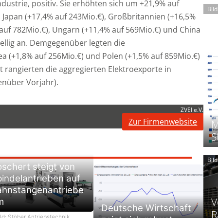
ustrie, positiv. Sie erhöhten sich um +21,9% auf
Bil
 Japan (+17,4% auf 243Mio.€), Großbritannien (+16,5%
 auf 782Mio.€), Ungarn (+11,4% auf 569Mio.€) und China
tellig an. Demgegenüber legten die
 (+1,8% auf 256Mio.€) und Polen (+1,5% auf 859Mio.€)
st rangierten die aggregierten Elektroexporte in
enüber Vorjahr).
ZVEI e.V.
Zur Firmenwebsite
M
S
Bil
schert steigt von
indelantrieben auf
ahnstangenantriebe
V
m
Deutsche Wirtschaft
R
ld: Stöber Antriebstechnik