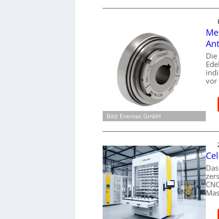
Mec
Ant
Die
Ede
ind
vor
Bild: Enemac GmbH
Cel
Das
zer
CNC
Mas