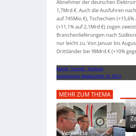
Abnehmer der deutschen Elektroind
1,7Mrd.€. Auch die Ausfuhren nach
auf 745Mio.€), Tschechien (+15,6%
(+11,1% auf 2,1Mrd.€) zogen zweis
Branchenlieferungen nach Südkorea
nur leicht zu. Von Januar bis Augu
Drittländer bei 98Mrd.€ (+10% geg
Markt, Trends, Technik
Automation NewsLetter 41 2021
MEHR ZUM THEMA
Bo
Sp
Z
u
Vernetzte
Bi