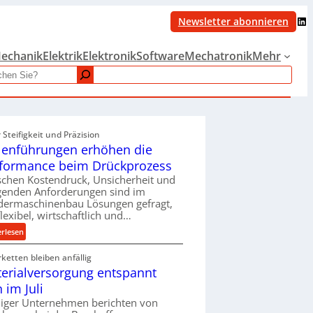
LinkedIn
Newsletter abonnieren
echanik
Elektrik
Elektronik
Software
Mechatronik
Mehr
Steifigkeit und Präzision
lenführungen erhöhen die
formance beim Drückprozess
chen Kostendruck, Unsicherheit und
igenden Anforderungen sind im
dermaschinenbau Lösungen gefragt,
flexibel, wirtschaftlich und…
:
erlesen
R
rketten bleiben anfällig
o
erialversorgung entspannt
l
l
h im Juli
e
iger Unternehmen berichten von
n