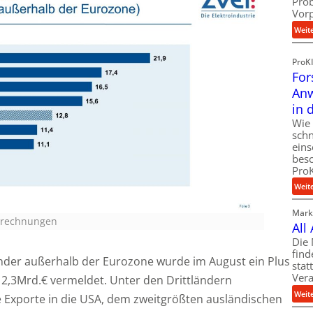
Pro
Vor
Weit
ProK
For
Anw
in 
Wie 
schn
eins
besc
ProK
Weit
Markt
Berechnungen
All
Die 
find
änder außerhalb der Eurozone wurde im August ein Plus
stat
Vera
2,3Mrd.€ vermeldet. Unter den Drittländern
Weit
e Exporte in die USA, dem zweitgrößten ausländischen