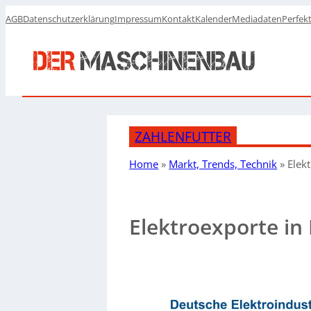
AGB
Datenschutzerklärung
Impressum
Kontakt
Kalender
Mediadaten
Perfek
ZAHLENFUTTER
Home
»
Markt, Trends, Technik
»
Elek
Elektroexporte in