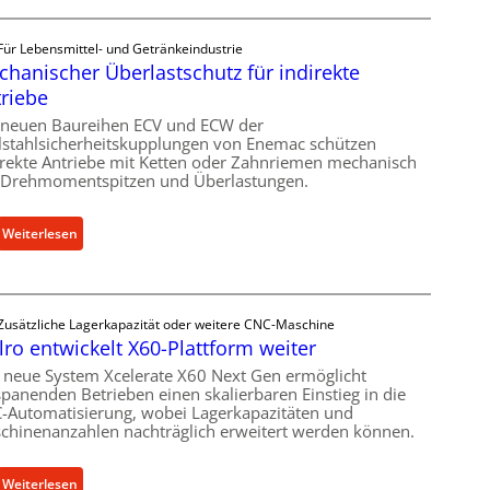
e
n
Für Lebensmittel- und Getränkeindustrie
b
hanischer Überlastschutz für indirekte
a
riebe
u
-
 neuen Baureihen ECV und ECW der
lstahlsicherheitskupplungen von Enemac schützen
B
irekte Antriebe mit Ketten oder Zahnriemen mechanisch
e
 Drehmomentspitzen und Überlastungen.
s
t
:
Weiterlesen
e
M
l
e
l
c
u
Zusätzliche Lagerkapazität oder weitere CNC-Maschine
h
n
lro entwickelt X60-Plattform weiter
a
g
n
 neue System Xcelerate X60 Next Gen ermöglicht
e
spanenden Betrieben einen skalierbaren Einstieg in die
i
n
-Automatisierung, wobei Lagerkapazitäten und
s
5
chinenanzahlen nachträglich erweitert werden können.
c
%
h
ü
:
Weiterlesen
e
b