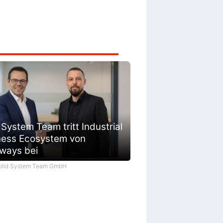
 System Team tritt Industrial
ness Ecosystem von
ways bei
Solid System Team GmbH