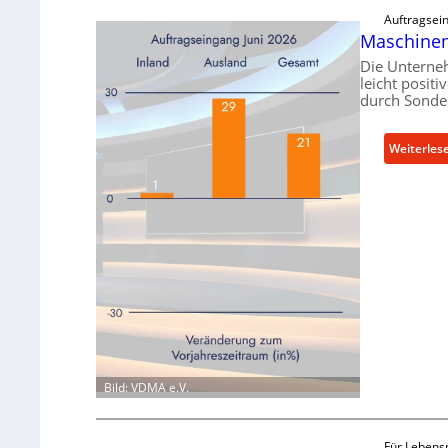
Auftragsein
Maschinen
Die Unterne
leicht posit
durch Sonde
Weiterles
Bild: VDMA e.V.
Für Lebensm