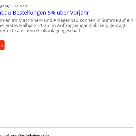
gang 1. Halbjahr
bau-Bestellungen 5% über Vorjahr
hmen im Maschinen- und Anlagenbau können in Summe auf ein
ives erstes Halbjahr 2026 im Auftragseingang blicken, geprägt
reffekte aus dem Großanlagengeschäft.
:
en
M
a
s
c
h
i
n
e
n
b
a
u
-
B
ittel- und Getränkeindustrie