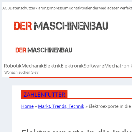
AGB
Datenschutzerklärung
Impressum
Kontakt
Kalender
Mediadaten
Perfek
Robotik
Mechanik
Elektrik
Elektronik
Software
Mechatroni
Search
ZAHLENFUTTER
Home
»
Markt, Trends, Technik
»
Elektroexporte in die