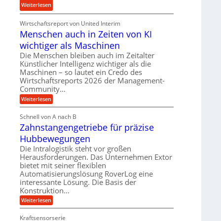
u
:
Weiterlesen
d
n
K
H
d
Wirtschaftsreport von United Interim
r
y
l
Menschen auch in Zeiten von KI
o
d
a
n
wichtiger als Maschinen
r
n
e
a
Die Menschen bleiben auch im Zeitalter
g
s
Künstlicher Intelligenz wichtiger als die
u
l
s
Maschinen – so lautet ein Credo des
l
e
Wirtschaftsreports 2026 der Management-
t
i
b
Community…
e
k
i
i
:
Weiterlesen
i
g
M
g
m
e
e
Schnell von A nach B
e
V
n
K
Zahnstangengetriebe für präzise
s
r
e
u
c
t
Hubbewegungen
r
h
g
U
e
Die Intralogistik steht vor großen
g
e
n
m
Herausforderungen. Das Unternehmen Extor
l
l
a
s
bietet mit seiner flexiblen
e
u
g
Automatisierungslösung RoverLog eine
a
c
i
e
interessante Lösung. Die Basis der
h
t
c
i
w
Konstruktion…
z
h
n
i
:
Weiterlesen
u
Z
Z
n
e
n
a
i
d
Kraftsensorserie
d
h