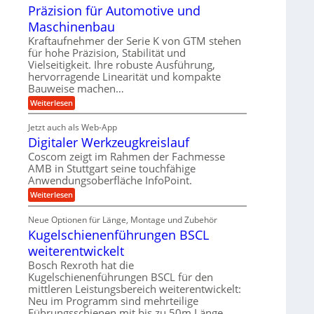
t
e
Präzision für Automotive und
n
A
e
s
t
n
Maschinenbau
u
t
v
r
a
f
Kraftaufnehmer der Serie K von GTM stehen
o
i
n
für hohe Präzision, Stabilität und
n
t
g
e
K
Vielseitigkeit. Ihre robuste Ausführung,
r
e
I
b
hervorragende Linearität und kompakte
n
a
w
Bauweise machen…
e
g
i
g
e
f
c
:
Weiterlesen
s
t
h
P
ü
r
e
t
r
r
i
Jetzt auch als Web-App
i
ä
i
e
Digitaler Werkzeugkreislauf
g
r
z
n
b
e
i
a
Coscom zeigt im Rahmen der Fachmesse
e
g
r
s
f
u
AMB in Stuttgart seine touchfähige
a
i
a
ü
Anwendungsoberfläche InfoPoint.
l
e
o
n
r
s
n
U
:
Weiterlesen
p
g
M
f
D
r
m
a
ü
i
ä
s
Neue Optionen für Länge, Montage und Zubehör
r
g
g
z
c
A
Kugelschienenführungen BSCL
i
e
i
h
u
t
s
b
weiterentwickelt
i
t
a
e
n
o
u
l
Bosch Rexroth hat die
H
e
m
e
n
u
Kugelschienenführungen BSCL für den
n
o
r
b
g
mittleren Leistungsbereich weiterentwickelt:
t
W
b
i
Neu im Programm sind mehrteilige
e
e
e
v
Führungsschienen mit bis zu 50m Länge,…
r
n
w