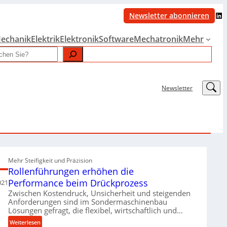
LinkedIn
Newsletter abonnieren
echanik
Elektrik
Elektronik
Software
Mechatronik
Mehr
LinkedIn
Newsletter
Mehr Steifigkeit und Präzision
Rollenführungen erhöhen die
Performance beim Drückprozess
021
Zwischen Kostendruck, Unsicherheit und steigenden
Anforderungen sind im Sondermaschinenbau
Lösungen gefragt, die flexibel, wirtschaftlich und…
:
Weiterlesen