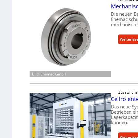
Mechanisch
Die neuen B
Enemac schüt
mechanisch 
Weiterles
Bild: Enemac GmbH
Zusätzlich
Cellro ent
Das neue Sy
Betrieben ei
Lagerkapazit
können.
Weiterles