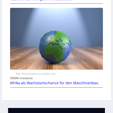
Bild: ©fotomek/stock.adobe.com
VDMA-Initiative
Afrika als Wachstumschance für den Maschinenbau