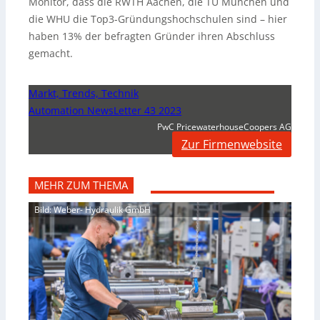
Monitor, dass die RWTH Aachen, die TU München und
die WHU die Top3-Gründungshochschulen sind – hier
haben 13% der befragten Gründer ihren Abschluss
gemacht.
Markt, Trends, Technik
Automation NewsLetter 43 2023
PwC PricewaterhouseCoopers AG
Zur Firmenwebsite
MEHR ZUM THEMA
Bild: Weber- Hydraulik GmbH