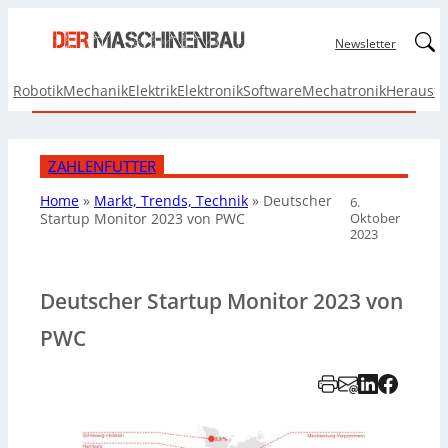
Linked
Newsletter
Robotik
Mechanik
Elektrik
Elektronik
Software
Mechatronik
Herausf
ZAHLENFUTTER
Home
»
Markt, Trends, Technik
»
Deutscher
6.
Oktober
Startup Monitor 2023 von PWC
2023
Deutscher Startup Monitor 2023 von
PWC