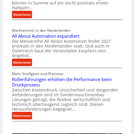
können in Summe auf ein leicht positives erstes
r
Halbjahr…
i
:
Weiterlesen
a
M
l
a
v
Markteintritt in den Niederlanden
s
e
All About Automation expandiert
c
r
Die Messereihe All About Automation findet 2027
h
s
erstmals in den Niederlanden statt. Und auch in
i
o
Österreich baut der Veranstalter Easyfairs sein
n
Angebot…
r
e
g
:
Weiterlesen
n
u
A
b
n
Mehr Steifigkeit und Präzision
l
a
g
Rollenführungen erhöhen die Performance beim
l
u
e
Drückprozess
A
-
Zwischen Kostendruck, Unsicherheit und steigenden
n
b
B
Anforderungen sind im Sondermaschinenbau
t
o
Lösungen gefragt, die flexibel, wirtschaftlich und
e
s
u
technisch überzeugend zugleich sind. Diesen
s
p
t
Herausforderungen begegnet…
t
a
A
:
Weiterlesen
e
n
u
R
l
n
t
o
l
t
o
l
u