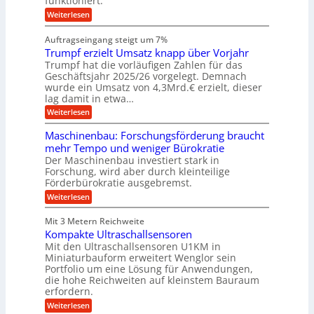
funktioniert.
e
c
e
n
h
i
h
:
g
Weiterlesen
i
n
s
i
W
e
e
l
n
a
n
n
Auftragseingang steigt um 7%
a
e
r
e
u
Trumpf erzielt Umsatz knapp über Vorjahr
n
t
n
f
b
u
Trumpf hat die vorläufigen Zahlen für das
f
a
n
ü
Geschäftsjahr 2025/26 vorgelegt. Demnach
u
g
h
wurde ein Umsatz von 4,3Mrd.€ erzielt, dieser
s
r
lag damit in etwa…
f
u
:
r
Weiterlesen
n
T
e
g
r
i
e
Maschinenbau: Forschungsförderung braucht
u
e
n
mehr Tempo und weniger Bürokratie
m
s
B
Der Maschinenbau investiert stark in
p
H
S
Forschung, wird aber durch kleinteilige
f
y
C
e
b
Förderbürokratie ausgebremst.
L
r
r
w
:
Weiterlesen
z
i
e
M
i
d
i
a
e
-
Mit 3 Metern Reichweite
t
s
l
K
e
Kompakte Ultraschallsensoren
c
t
u
r
h
Mit den Ultraschallsensoren U1KM in
U
g
e
i
Miniaturbauform erweitert Wenglor sein
m
e
n
n
Portfolio um eine Lösung für Anwendungen,
s
l
t
e
a
l
die hohe Reichweiten auf kleinstem Bauraum
w
n
t
a
erfordern.
i
b
z
g
c
a
:
Weiterlesen
k
e
k
u