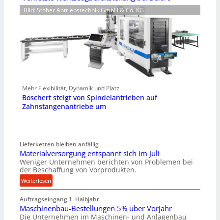
Bild: Stöber Antriebstechnik GmbH & Co. KG
Mehr Flexibilität, Dynamik und Platz
Boschert steigt von Spindelantrieben auf
Zahnstangenantriebe um
Lieferketten bleiben anfällig
Materialversorgung entspannt sich im Juli
Weniger Unternehmen berichten von Problemen bei
der Beschaffung von Vorprodukten.
:
Weiterlesen
M
Auftragseingang 1. Halbjahr
a
Maschinenbau-Bestellungen 5% über Vorjahr
t
Die Unternehmen im Maschinen- und Anlagenbau
e