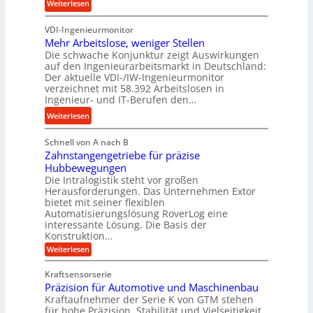
e
:
Weiterlesen
e
s
b
K
u
s
u
VDI-Ingenieurmonitor
r
n
n
Mehr Arbeitslose, weniger Stellen
o
d
Die schwache Konjunktur zeigt Auswirkungen
d
n
l
auf den Ingenieurarbeitsmarkt in Deutschland:
H
e
a
Der aktuelle VDI-/IW-Ingenieurmonitor
y
s
n
verzeichnet mit 58.392 Arbeitslosen in
d
s
Ingenieur- und IT-Berufen den…
g
r
t
l
:
Weiterlesen
a
e
e
M
u
i
b
Schnell von A nach B
e
l
g
i
Zahnstangengetriebe für präzise
h
i
e
g
Hubbewegungen
r
k
r
Die Intralogistik steht vor großen
e
A
i
t
Herausforderungen. Das Unternehmen Extor
K
r
m
bietet mit seiner flexiblen
U
u
b
Automatisierungslösung RoverLog eine
V
m
g
e
interessante Lösung. Die Basis der
e
s
e
Konstruktion…
i
r
a
l
t
:
Weiterlesen
g
t
g
Z
s
l
a
z
e
Kraftsensorserie
l
h
e
u
w
Präzision für Automotive und Maschinenbau
o
n
i
n
s
Kraftaufnehmer der Serie K von GTM stehen
i
s
c
t
d
für hohe Präzision, Stabilität und Vielseitigkeit.
n