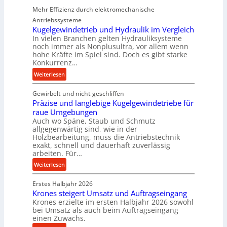
e
Mehr Effizienz durch elektromechanische
r
Antriebssysteme
f
Kugelgewindetrieb und Hydraulik im Vergleich
o
In vielen Branchen gelten Hydrauliksysteme
r
noch immer als Nonplusultra, vor allem wenn
m
hohe Kräfte im Spiel sind. Doch es gibt starke
a
Konkurrenz…
n
:
Weiterlesen
c
K
e
Gewirbelt und nicht geschliffen
u
b
Präzise und langlebige Kugelgewindetriebe für
g
e
raue Umgebungen
e
i
Auch wo Späne, Staub und Schmutz
l
m
allgegenwärtig sind, wie in der
g
Holzbearbeitung, muss die Antriebstechnik
D
e
exakt, schnell und dauerhaft zuverlässig
r
w
arbeiten. Für…
ü
i
:
Weiterlesen
c
n
P
k
d
Erstes Halbjahr 2026
r
p
e
Krones steigert Umsatz und Auftragseingang
ä
r
t
Krones erzielte im ersten Halbjahr 2026 sowohl
z
o
r
bei Umsatz als auch beim Auftragseingang
i
z
einen Zuwachs.
i
s
e