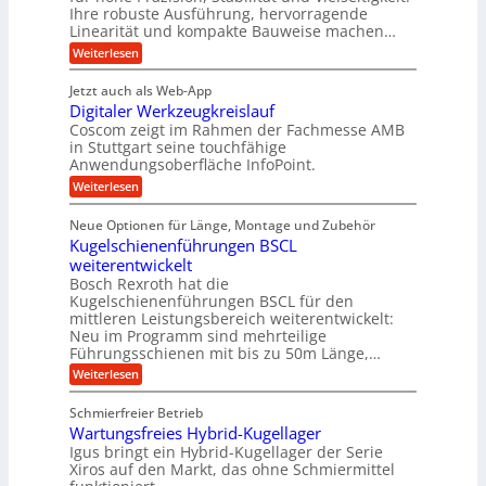
e
a
h
Ihre robuste Ausführung, hervorragende
A
d
n
,
Linearität und kompakte Bauweise machen…
u
g
e
w
:
e
Weiterlesen
f
t
e
P
n
t
r
r
g
n
Jetzt auch als Web-App
r
ä
e
i
i
Digitaler Werkzeugkreislauf
z
t
a
e
g
i
r
Coscom zeigt im Rahmen der Fachmesse AMB
g
b
s
i
in Stuttgart seine touchfähige
e
s
i
e
e
Anwendungsoberfläche InfoPoint.
r
o
b
e
f
:
Weiterlesen
S
n
e
i
D
f
ü
f
t
i
ü
ü
n
Neue Optionen für Länge, Montage und Zubehör
r
e
g
r
r
g
Kugelschienenführungen BSCL
r
i
A
l
p
a
t
weiterentwickelt
u
r
a
l
a
t
ä
n
Bosch Rexroth hat die
u
e
l
o
z
Kugelschienenführungen BSCL für den
g
e
e
m
i
n
mittleren Leistungsbereich weiterentwickelt:
r
o
s
U
Neu im Programm sind mehrteilige
W
t
e
m
Führungsschienen mit bis zu 50m Länge,…
e
i
H
r
g
v
u
:
Weiterlesen
k
e
b
K
e
z
u
b
u
b
Schmierfreier Betrieb
e
n
e
g
u
u
d
Wartungsfreies Hybrid-Kugellager
w
e
g
M
e
l
Igus bringt ein Hybrid-Kugellager der Serie
n
k
a
g
s
Xiros auf den Markt, das ohne Schmiermittel
g
r
s
u
c