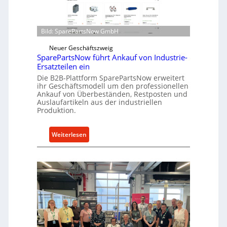
e
d
n
i
t
Bild: SparePartsNow GmbH
r
w
e
i
Neuer Geschäftszweig
k
SparePartsNow führt Ankauf von Industrie-
c
t
Ersatzteilen ein
k
e
Die B2B-Plattform SparePartsNow erweitert
e
A
ihr Geschäftsmodell um den professionellen
l
Ankauf von Überbeständen, Restposten und
n
t
Auslaufartikeln aus der industriellen
t
Produktion.
X
r
6
i
0
:
Weiterlesen
e
-
S
b
P
p
e
l
a
a
r
t
e
t
P
f
a
o
r