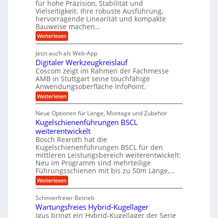
für hohe Präzision, Stabilität und
u
n
,
t
Vielseitigkeit. Ihre robuste Ausführung,
g
f
w
r
hervorragende Linearität und kompakte
e
t
e
i
Bauweise machen…
n
r
g
n
e
:
Weiterlesen
e
a
P
i
b
t
r
g
g
e
Jetzt auch als Web-App
r
ä
s
i
e
f
Digitaler Werkzeugkreislauf
z
e
e
i
Coscom zeigt im Rahmen der Fachmesse
r
ü
b
s
i
AMB in Stuttgart seine touchfähige
S
r
e
i
Anwendungsoberfläche InfoPoint.
n
f
t
r
o
ü
:
g
Weiterlesen
n
e
a
r
D
f
a
l
u
p
i
ü
Neue Optionen für Länge, Montage und Zubehör
n
r
g
l
e
r
ä
Kugelschienenführungen BSCL
i
g
A
e
U
z
t
weiterentwickelt
u
i
n
m
a
t
Bosch Rexroth hat die
s
l
o
g
Kugelschienenführungen BSCL für den
e
e
m
e
mittleren Leistungsbereich weiterentwickelt:
H
r
o
Neu im Programm sind mehrteilige
u
b
W
t
b
Führungsschienen mit bis zu 50m Länge,…
e
i
u
b
r
v
:
Weiterlesen
n
e
k
e
K
w
z
g
u
u
e
Schmierfreier Betrieb
e
n
e
g
g
u
d
Wartungsfreies Hybrid-Kugellager
e
n
u
g
M
l
Igus bringt ein Hybrid-Kugellager der Serie
n