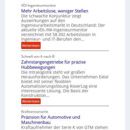
n
n
VDI-Ingenieurmonitor
r
d
d
Mehr Arbeitslose, weniger Stellen
o
l
Die schwache Konjunktur zeigt
H
n
a
Auswirkungen auf den
y
e
n
Ingenieurarbeitsmarkt in Deutschland: Der
d
s
g
aktuelle VDI-/IW-Ingenieurmonitor
r
s
verzeichnet mit 58.392 Arbeitslosen in
l
a
t
Ingenieur- und IT-Berufen den…
e
u
e
:
b
Weiterlesen
l
i
M
i
i
g
Schnell von A nach B
e
g
k
e
Zahnstangengetriebe für präzise
h
e
i
r
Hubbewegungen
r
K
m
t
Die Intralogistik steht vor großen
A
u
Herausforderungen. Das Unternehmen Extor
V
U
r
g
bietet mit seiner flexiblen
e
m
b
e
Automatisierungslösung RoverLog eine
r
s
e
l
interessante Lösung. Die Basis der
g
a
Konstruktion…
i
g
l
t
t
e
:
Weiterlesen
e
z
Z
s
w
a
i
u
Kraftsensorserie
l
i
h
c
n
Präzision für Automotive und
o
n
n
h
d
s
Maschinenbau
s
d
t
A
Kraftaufnehmer der Serie K von GTM stehen
e
e
a