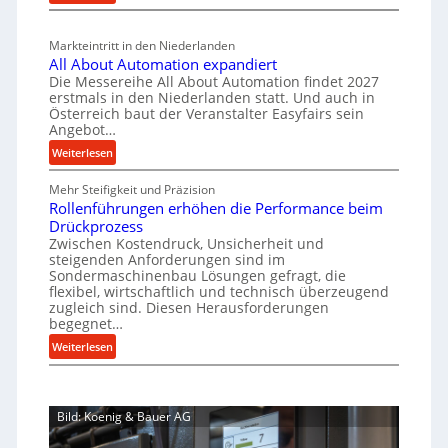
s
M
n
l
b
a
c
v
a
Markteintritt in den Niederlanden
s
h
e
u
All About Automation expandiert
c
a
r
Die Messereihe All About Automation findet 2027
p
h
s
f
erstmals in den Niederlanden statt. Und auch in
r
i
o
Österreich baut der Veranstalter Easyfairs sein
t
o
n
Angebot…
r
z
e
z
g
:
Weiterlesen
e
n
e
u
A
i
b
n
s
Mehr Steifigkeit und Präzision
l
g
a
g
s
Rollenführungen erhöhen die Performance beim
l
t
u
e
Drückprozess
A
e
-
s
Zwischen Kostendruck, Unsicherheit und
n
b
B
steigenden Anforderungen sind im
i
t
o
Sondermaschinenbau Lösungen gefragt, die
e
s
c
u
flexibel, wirtschaftlich und technisch überzeugend
s
p
h
t
zugleich sind. Diesen Herausforderungen
t
a
begegnet…
A
r
e
n
u
o
:
Weiterlesen
l
n
t
R
b
l
t
o
o
u
u
s
m
l
s
n
i
Bild: Koenig & Bauer AG
a
l
g
t
c
t
e
e