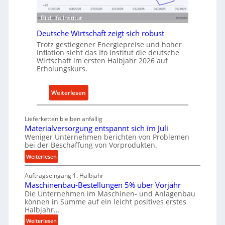
f
u
ü
Bild: Ifo Institut
s
r
t
Deutsche Wirtschaft zeigt sich robust
n
r
Trotz gestiegener Energiepreise und hoher
a
i
Inflation sieht das Ifo Institut die deutsche
c
Wirtschaft im ersten Halbjahr 2026 auf
e
h
Erholungskurs.
-
h
E
a
:
Weiterlesen
r
l
D
s
t
e
a
i
Lieferketten bleiben anfällig
u
t
Materialversorgung entspannt sich im Juli
g
t
z
Weniger Unternehmen berichten von Problemen
e
bei der Beschaffung von Vorprodukten.
s
t
W
c
:
Weiterlesen
e
e
M
h
i
r
Auftragseingang 1. Halbjahr
a
e
l
k
Maschinenbau-Bestellungen 5% über Vorjahr
t
W
e
z
Die Unternehmen im Maschinen- und Anlagenbau
e
i
n
können in Summe auf ein leicht positives erstes
e
r
r
Halbjahr…
e
u
i
t
i
:
Weiterlesen
a
g