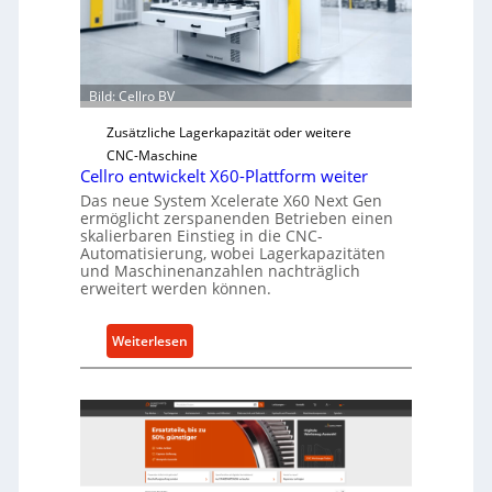
h
e
r
Ü
Bild: Cellro BV
b
e
Zusätzliche Lagerkapazität oder weitere
r
CNC-Maschine
l
Cellro entwickelt X60-Plattform weiter
a
Das neue System Xcelerate X60 Next Gen
s
ermöglicht zerspanenden Betrieben einen
skalierbaren Einstieg in die CNC-
t
Automatisierung, wobei Lagerkapazitäten
s
und Maschinenanzahlen nachträglich
c
erweitert werden können.
h
u
:
Weiterlesen
t
C
z
e
f
l
ü
l
r
r
i
o
n