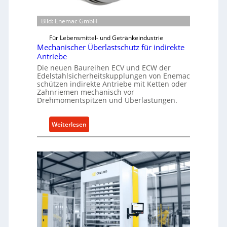
Bild: Enemac GmbH
Für Lebensmittel- und Getränkeindustrie
Mechanischer Überlastschutz für indirekte
Antriebe
Die neuen Baureihen ECV und ECW der
Edelstahlsicherheitskupplungen von Enemac
schützen indirekte Antriebe mit Ketten oder
Zahnriemen mechanisch vor
Drehmomentspitzen und Überlastungen.
:
Weiterlesen
M
e
c
h
a
n
i
s
c