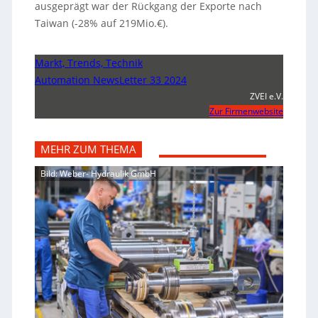
ausgeprägt war der Rückgang der Exporte nach
Taiwan (-28% auf 219Mio.€).
Markt, Trends, Technik
Automation NewsLetter 33 2024
ZVEI e.V.
Zur Firmenwebsite
MEHR ZUM THEMA
Bild: Weber- Hydraulik GmbH