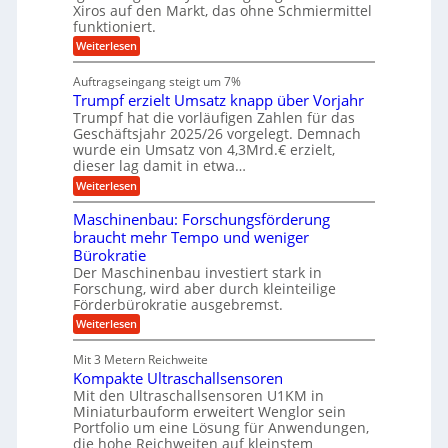
k
a
s
Xiros auf den Markt, das ohne Schmiermittel
g
r
s
c
funktioniert.
e
e
c
h
n
i
h
:
Weiterlesen
i
s
i
W
e
l
n
a
n
Auftragseingang steigt um 7%
a
e
r
e
u
Trumpf erzielt Umsatz knapp über Vorjahr
n
t
n
f
b
u
Trumpf hat die vorläufigen Zahlen für das
f
a
n
ü
Geschäftsjahr 2025/26 vorgelegt. Demnach
u
g
h
wurde ein Umsatz von 4,3Mrd.€ erzielt,
s
r
dieser lag damit in etwa…
f
u
:
r
Weiterlesen
n
T
e
g
r
i
e
Maschinenbau: Forschungsförderung
u
e
n
braucht mehr Tempo und weniger
m
s
B
Bürokratie
p
H
S
f
y
Der Maschinenbau investiert stark in
C
e
b
L
Forschung, wird aber durch kleinteilige
r
r
w
Förderbürokratie ausgebremst.
z
i
e
:
Weiterlesen
i
d
i
M
e
-
t
a
l
K
e
Mit 3 Metern Reichweite
s
t
u
r
Kompakte Ultraschallsensoren
c
U
g
e
h
Mit den Ultraschallsensoren U1KM in
m
e
n
i
s
l
Miniaturbauform erweitert Wenglor sein
t
n
a
l
Portfolio um eine Lösung für Anwendungen,
w
e
t
a
i
die hohe Reichweiten auf kleinstem