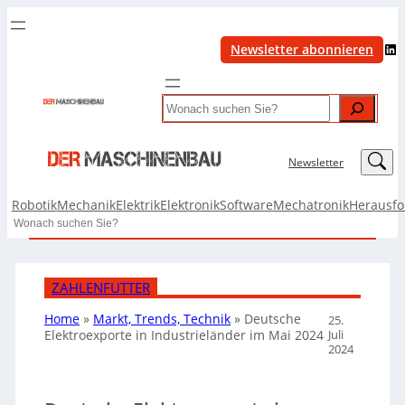
LinkedIn
Newsletter abonnieren
Search
LinkedIn
Newsletter
Robotik
Mechanik
Elektrik
Elektronik
Software
Mechatronik
Herausf
Search
ZAHLENFUTTER
Home
»
Markt, Trends, Technik
»
Deutsche
25.
Juli
Elektroexporte in Industrieländer im Mai 2024
2024