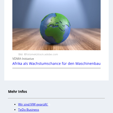
Bild: ©fotomek/stock.adobe.com
VDMA-Initiative
Afrika als Wachstumschance für den Maschinenbau
Mehr Infos
Wir sind IVW geprüft!
TeDo Business