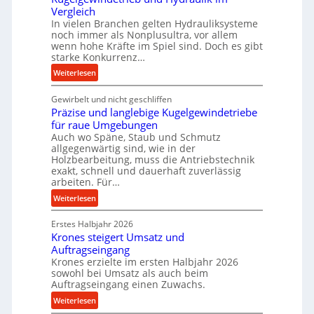
f
Vergleich
o
In vielen Branchen gelten Hydrauliksysteme
r
noch immer als Nonplusultra, vor allem
m
wenn hohe Kräfte im Spiel sind. Doch es gibt
a
starke Konkurrenz…
n
:
Weiterlesen
c
K
e
Gewirbelt und nicht geschliffen
u
b
Präzise und langlebige Kugelgewindetriebe
g
e
für raue Umgebungen
e
i
Auch wo Späne, Staub und Schmutz
l
m
allgegenwärtig sind, wie in der
g
Holzbearbeitung, muss die Antriebstechnik
D
e
exakt, schnell und dauerhaft zuverlässig
r
w
arbeiten. Für…
ü
i
:
Weiterlesen
c
n
P
k
d
Erstes Halbjahr 2026
r
p
e
Krones steigert Umsatz und
ä
r
t
Auftragseingang
z
o
r
Krones erzielte im ersten Halbjahr 2026
i
z
i
sowohl bei Umsatz als auch beim
s
e
Auftragseingang einen Zuwachs.
e
e
s
b
:
Weiterlesen
u
s
u
K