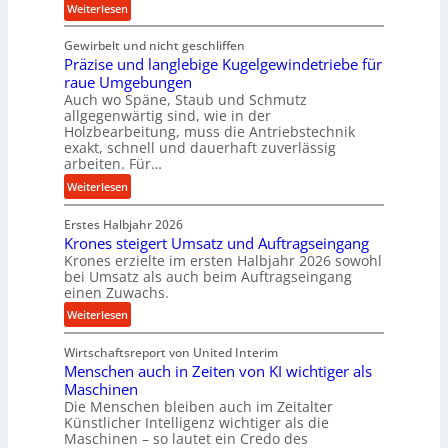
:
Weiterlesen
M
U
K
i
l
Gewirbelt und nicht geschliffen
u
t
t
Präzise und langlebige Kugelgewindetriebe für
g
t
r
raue Umgebungen
e
e
a
Auch wo Späne, Staub und Schmutz
l
l
s
allgegenwärtig sind, wie in der
g
s
c
Holzbearbeitung, muss die Antriebstechnik
e
t
h
exakt, schnell und dauerhaft zuverlässig
w
arbeiten. Für…
a
a
i
n
l
:
Weiterlesen
n
d
l
P
d
s
Erstes Halbjahr 2026
r
e
e
Krones steigert Umsatz und Auftragseingang
ä
t
Krones erzielte im ersten Halbjahr 2026 sowohl
n
z
r
bei Umsatz als auch beim Auftragseingang
s
i
einen Zuwachs.
i
o
s
e
:
Weiterlesen
r
e
b
K
e
u
u
Wirtschaftsreport von United Interim
r
n
n
n
Menschen auch in Zeiten von KI wichtiger als
o
d
d
Maschinen
n
l
Die Menschen bleiben auch im Zeitalter
H
e
a
Künstlicher Intelligenz wichtiger als die
y
s
n
Maschinen – so lautet ein Credo des
d
s