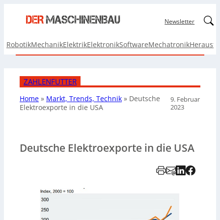
Linked
Newsletter
Robotik
Mechanik
Elektrik
Elektronik
Software
Mechatronik
Herausf
ZAHLENFUTTER
Home
»
Markt, Trends, Technik
»
Deutsche
9. Februar
2023
Elektroexporte
in die USA
Deutsche Elektroexporte in die USA