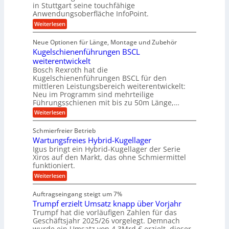
s
i
s
in Stuttgart seine touchfähige
e
t
i
e
Anwendungsoberfläche InfoPoint.
e
i
f
o
b
g
i
:
Weiterlesen
n
e
ü
e
D
f
f
n
r
r
i
ü
ü
Neue Optionen für Länge, Montage und Zubehör
g
a
g
r
r
r
l
Kugelschienenführungen BSCL
i
a
A
p
a
s
t
weiterentwickelt
u
r
n
M
u
a
t
ä
Bosch Rexroth hat die
a
g
l
e
o
z
Kugelschienenführungen BSCL für den
s
e
m
i
U
mittleren Leistungsbereich weiterentwickelt:
c
r
o
s
h
Neu im Programm sind mehrteilige
m
W
t
e
i
Führungsschienen mit bis zu 50m Länge,…
e
g
i
H
n
r
v
u
:
Weiterlesen
e
e
k
e
b
K
n
b
z
u
b
u
Schmierfreier Betrieb
e
n
u
e
g
u
d
Wartungsfreies Hybrid-Kugellager
w
e
n
g
M
e
l
Igus bringt ein Hybrid-Kugellager der Serie
g
k
a
g
s
Xiros auf den Markt, das ohne Schmiermittel
r
s
u
e
c
funktioniert.
e
c
n
h
n
i
h
:
g
Weiterlesen
i
s
i
W
e
e
l
n
a
n
n
Auftragseingang steigt um 7%
a
e
r
e
u
Trumpf erzielt Umsatz knapp über Vorjahr
n
t
n
f
b
u
Trumpf hat die vorläufigen Zahlen für das
f
a
n
ü
Geschäftsjahr 2025/26 vorgelegt. Demnach
u
g
h
wurde ein Umsatz von 4,3Mrd.€ erzielt, dieser