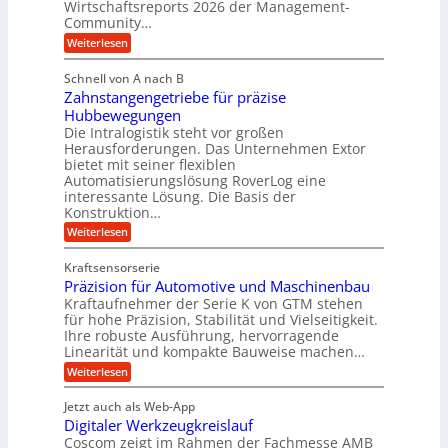
g
Wirtschaftsreports 2026 der Management-
r
t
Community…
l
a
e
:
e
Weiterlesen
u
M
i
b
e
l
g
Schnell von A nach B
i
n
i
e
Zahnstangengetriebe für präzise
s
g
k
c
r
Hubbewegungen
e
h
i
Die Intralogistik steht vor großen
t
K
e
Herausforderungen. Das Unternehmen Extor
m
U
n
u
bietet mit seiner flexiblen
V
a
m
g
Automatisierungslösung RoverLog eine
u
e
s
e
interessante Lösung. Die Basis der
c
r
a
h
Konstruktion…
l
i
g
t
:
g
Weiterlesen
n
l
Z
z
e
Z
a
e
u
e
Kraftsensorserie
w
h
i
i
n
Präzision für Automotive und Maschinenbau
n
i
t
c
s
Kraftaufnehmer der Serie K von GTM stehen
d
e
n
t
für hohe Präzision, Stabilität und Vielseitigkeit.
h
n
A
d
a
Ihre robuste Ausführung, hervorragende
v
u
n
e
o
Linearität und kompakte Bauweise machen…
g
f
n
t
:
e
Weiterlesen
K
t
r
P
n
I
r
r
g
i
w
Jetzt auch als Web-App
ä
e
a
i
e
Digitaler Werkzeugkreislauf
z
t
c
g
i
b
r
Coscom zeigt im Rahmen der Fachmesse AMB
h