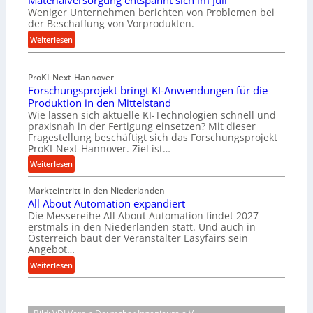
Materialversorgung entspannt sich im Juli
Weniger Unternehmen berichten von Problemen bei
l
der Beschaffung von Vorprodukten.
e
:
Weiterlesen
n
M
f
a
ü
ProKI-Next-Hannover
t
h
Forschungsprojekt bringt KI-Anwendungen für die
e
r
Produktion in den Mittelstand
r
u
Wie lassen sich aktuelle KI-Technologien schnell und
i
n
praxisnah in der Fertigung einsetzen? Mit dieser
a
g
Fragestellung beschäftigt sich das Forschungsprojekt
l
e
ProKI-Next-Hannover. Ziel ist…
v
n
:
Weiterlesen
e
e
F
r
r
Markteintritt in den Niederlanden
o
s
h
All About Automation expandiert
r
o
ö
Die Messereihe All About Automation findet 2027
s
r
erstmals in den Niederlanden statt. Und auch in
h
c
Österreich baut der Veranstalter Easyfairs sein
g
e
h
Angebot…
u
n
u
:
n
Weiterlesen
d
n
A
g
i
g
l
e
e
s
l
n
P
p