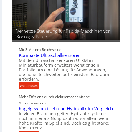
g
t
s
e
s
n
f
ü
r
Vernetzte Steuerung für Rapida-Maschinen von
d
Koenig & Bauer
i
e
Mit 3 Metern Reichweite
P
Kompakte Ultraschallsensoren
r
Mit den Ultraschallsensoren U1KM in
o
Miniaturbauform erweitert Wenglor sein
d
Portfolio um eine Lösung für Anwendungen,
u
die hohe Reichweiten auf kleinstem Bauraum
erfordern.
k
t
:
Weiterlesen
i
K
o
Mehr Effizienz durch elektromechanische
o
n
m
Antriebssysteme
i
p
Kugelgewindetrieb und Hydraulik im Vergleich
n
In vielen Branchen gelten Hydrauliksysteme
a
noch immer als Nonplusultra, vor allem wenn
d
k
hohe Kräfte im Spiel sind. Doch es gibt starke
e
t
Konkurrenz…
n
e