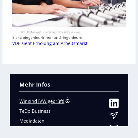
Bild: ©Monkey Business/stock.adobe.com
Elektroingenieurinnen und -ingenieure
VDE sieht Erholung am Arbeitsmarkt
Mehr Infos
Wir sind IVW geprüft!
TeDo Business
Mediadaten
Abo-Service