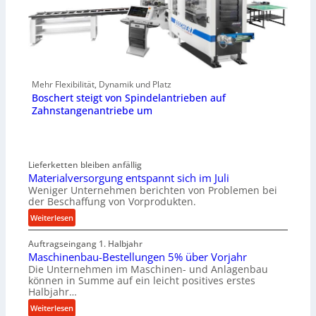
Mehr Flexibilität, Dynamik und Platz
Boschert steigt von Spindelantrieben auf
Zahnstangenantriebe um
Lieferketten bleiben anfällig
Materialversorgung entspannt sich im Juli
Weniger Unternehmen berichten von Problemen bei
der Beschaffung von Vorprodukten.
:
Weiterlesen
M
Auftragseingang 1. Halbjahr
a
Maschinenbau-Bestellungen 5% über Vorjahr
t
Die Unternehmen im Maschinen- und Anlagenbau
e
können in Summe auf ein leicht positives erstes
r
Halbjahr…
i
:
Weiterlesen
a