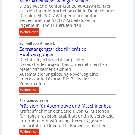
Mehr Arbeitslose, weniger Stellen
o
d
Die schwache Konjunktur zeigt Auswirkungen
d
n
l
auf den Ingenieurarbeitsmarkt in Deutschland:
H
e
a
Der aktuelle VDI-/IW-Ingenieurmonitor
y
s
n
verzeichnet mit 58.392 Arbeitslosen in
d
s
Ingenieur- und IT-Berufen den…
g
r
t
l
:
Weiterlesen
a
e
e
M
u
i
b
Schnell von A nach B
e
l
g
i
Zahnstangengetriebe für präzise
h
i
e
g
Hubbewegungen
r
k
r
Die Intralogistik steht vor großen
e
A
i
t
Herausforderungen. Das Unternehmen Extor
K
r
m
bietet mit seiner flexiblen
U
u
b
Automatisierungslösung RoverLog eine
V
m
g
e
interessante Lösung. Die Basis der
e
s
e
Konstruktion…
i
r
a
l
t
:
Weiterlesen
g
t
g
Z
s
l
a
z
e
Kraftsensorserie
l
h
e
u
w
Präzision für Automotive und Maschinenbau
o
n
i
n
s
Kraftaufnehmer der Serie K von GTM stehen
i
s
c
t
d
für hohe Präzision, Stabilität und Vielseitigkeit.
n
e
a
h
Ihre robuste Ausführung, hervorragende
A
d
n
,
Linearität und kompakte Bauweise machen…
u
g
e
w
:
e
Weiterlesen
f
t
e