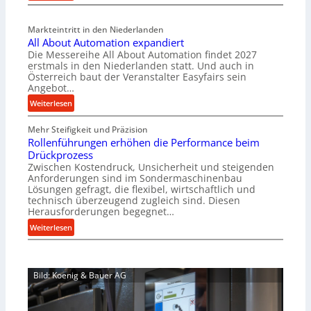
M
l
a
v
Markteintritt in den Niederlanden
s
e
All About Automation expandiert
c
r
Die Messereihe All About Automation findet 2027
h
s
erstmals in den Niederlanden statt. Und auch in
i
o
Österreich baut der Veranstalter Easyfairs sein
n
Angebot…
r
e
g
:
Weiterlesen
n
u
A
b
n
Mehr Steifigkeit und Präzision
l
a
g
Rollenführungen erhöhen die Performance beim
l
u
e
Drückprozess
A
-
Zwischen Kostendruck, Unsicherheit und steigenden
n
b
B
Anforderungen sind im Sondermaschinenbau
t
o
Lösungen gefragt, die flexibel, wirtschaftlich und
e
s
u
technisch überzeugend zugleich sind. Diesen
s
p
t
Herausforderungen begegnet…
t
a
A
:
Weiterlesen
e
n
u
R
l
n
t
o
l
t
o
l
u
s
m
Bild: Koenig & Bauer AG
l
n
i
a
e
g
c
t
n
e