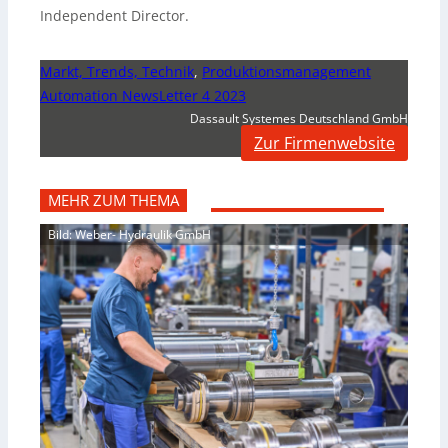
Independent Director.
Markt, Trends, Technik
,
Produktionsmanagement
Automation NewsLetter 4 2023
Dassault Systemes Deutschland GmbH
Zur Firmenwebsite
MEHR ZUM THEMA
Bild: Weber- Hydraulik GmbH