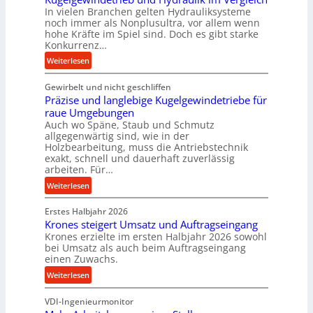
o
In vielen Branchen gelten Hydrauliksysteme
r
noch immer als Nonplusultra, vor allem wenn
m
hohe Kräfte im Spiel sind. Doch es gibt starke
a
Konkurrenz…
n
:
Weiterlesen
c
K
e
Gewirbelt und nicht geschliffen
u
b
Präzise und langlebige Kugelgewindetriebe für
g
e
raue Umgebungen
e
i
Auch wo Späne, Staub und Schmutz
l
m
allgegenwärtig sind, wie in der
g
Holzbearbeitung, muss die Antriebstechnik
D
e
exakt, schnell und dauerhaft zuverlässig
r
w
arbeiten. Für…
ü
i
:
Weiterlesen
c
n
P
k
d
Erstes Halbjahr 2026
r
p
e
Krones steigert Umsatz und Auftragseingang
ä
r
t
Krones erzielte im ersten Halbjahr 2026 sowohl
z
o
r
bei Umsatz als auch beim Auftragseingang
i
z
einen Zuwachs.
i
s
e
e
:
Weiterlesen
e
s
b
K
u
s
u
VDI-Ingenieurmonitor
r
n
n