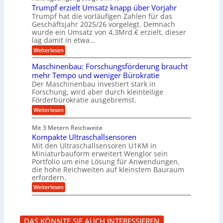
e
r
e
u
Trumpf erzielt Umsatz knapp über Vorjahr
n
t
n
f
b
u
Trumpf hat die vorläufigen Zahlen für das
f
a
n
ü
Geschäftsjahr 2025/26 vorgelegt. Demnach
u
g
h
wurde ein Umsatz von 4,3Mrd.€ erzielt, dieser
s
r
lag damit in etwa…
f
u
:
r
Weiterlesen
n
T
e
g
r
i
e
Maschinenbau: Forschungsförderung braucht
u
e
n
mehr Tempo und weniger Bürokratie
m
s
B
Der Maschinenbau investiert stark in
p
H
S
Forschung, wird aber durch kleinteilige
f
y
C
e
b
Förderbürokratie ausgebremst.
L
r
r
w
:
Weiterlesen
z
i
e
M
i
d
i
a
e
-
Mit 3 Metern Reichweite
t
s
l
K
e
Kompakte Ultraschallsensoren
c
t
u
r
h
Mit den Ultraschallsensoren U1KM in
U
g
e
i
Miniaturbauform erweitert Wenglor sein
m
e
n
n
Portfolio um eine Lösung für Anwendungen,
s
l
t
e
a
l
die hohe Reichweiten auf kleinstem Bauraum
w
n
t
a
erfordern.
i
b
z
g
c
a
:
Weiterlesen
k
e
k
u
K
n
r
e
:
o
a
l
F
m
p
t
o
p
p
DAS KÖNNTE SIE AUCH INTERESSIEREN
r
a