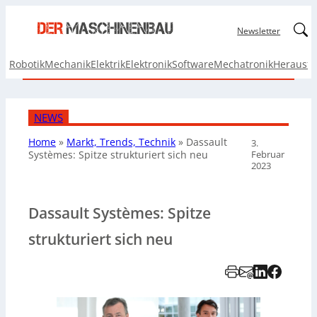
Linked
Newsletter
Robotik
Mechanik
Elektrik
Elektronik
Software
Mechatronik
Herausf
NEWS
Home
»
Markt, Trends, Technik
»
Dassault
3.
Februar
Systèmes:
Spitze strukturiert sich neu
2023
Dassault Systèmes: Spitze
strukturiert sich neu