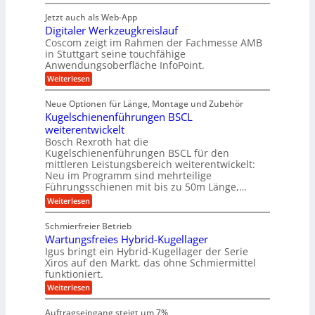
P
n
t
r
r
g
n
Jetzt auch als Web-App
r
ä
e
i
i
Digitaler Werkzeugkreislauf
z
t
a
e
g
i
r
Coscom zeigt im Rahmen der Fachmesse AMB
g
b
s
i
in Stuttgart seine touchfähige
e
s
i
e
e
Anwendungsoberfläche InfoPoint.
r
o
b
e
f
:
Weiterlesen
S
n
e
i
D
f
ü
f
t
i
ü
ü
n
Neue Optionen für Länge, Montage und Zubehör
r
e
g
r
r
g
Kugelschienenführungen BSCL
r
i
A
l
p
a
t
weiterentwickelt
u
r
a
l
a
t
ä
n
Bosch Rexroth hat die
u
e
l
o
z
Kugelschienenführungen BSCL für den
g
e
e
m
i
n
mittleren Leistungsbereich weiterentwickelt:
r
o
s
U
Neu im Programm sind mehrteilige
W
t
e
m
Führungsschienen mit bis zu 50m Länge,…
e
i
H
r
g
v
u
:
Weiterlesen
k
e
b
K
e
z
u
b
u
b
Schmierfreier Betrieb
e
n
e
g
u
u
d
Wartungsfreies Hybrid-Kugellager
w
e
g
M
e
l
Igus bringt ein Hybrid-Kugellager der Serie
n
k
a
g
s
Xiros auf den Markt, das ohne Schmiermittel
g
r
s
u
c
funktioniert.
e
c
e
n
h
i
h
:
g
Weiterlesen
i
n
s
i
W
e
e
l
n
a
n
n
Auftragseingang steigt um 7%
a