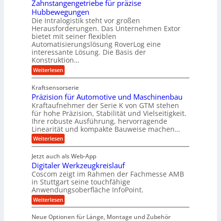
i
e
Zahnstangengetriebe für präzise
s
g
k
c
r
Hubbewegungen
e
h
i
Die Intralogistik steht vor großen
t
K
e
Herausforderungen. Das Unternehmen Extor
m
U
n
u
bietet mit seiner flexiblen
V
a
m
g
Automatisierungslösung RoverLog eine
u
e
s
e
interessante Lösung. Die Basis der
c
r
a
h
Konstruktion…
l
i
g
t
:
g
Weiterlesen
n
l
Z
z
e
Z
a
e
u
e
Kraftsensorserie
w
h
i
i
n
Präzision für Automotive und Maschinenbau
n
i
t
c
s
Kraftaufnehmer der Serie K von GTM stehen
d
e
n
t
für hohe Präzision, Stabilität und Vielseitigkeit.
h
n
A
d
a
Ihre robuste Ausführung, hervorragende
v
u
n
e
o
Linearität und kompakte Bauweise machen…
g
f
n
t
:
e
Weiterlesen
K
t
r
P
n
I
r
r
g
i
w
Jetzt auch als Web-App
ä
e
a
i
e
Digitaler Werkzeugkreislauf
z
t
c
g
i
b
r
Coscom zeigt im Rahmen der Fachmesse AMB
h
s
i
s
in Stuttgart seine touchfähige
e
t
i
e
Anwendungsoberfläche InfoPoint.
e
i
f
o
b
g
i
:
Weiterlesen
n
e
ü
e
D
f
f
n
r
r
i
ü
ü
Neue Optionen für Länge, Montage und Zubehör
g
a
g
r
r