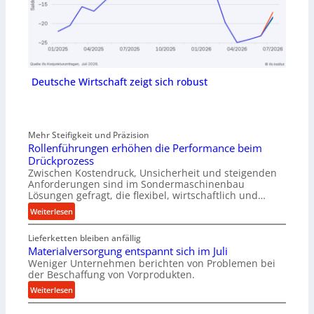
Deutsche Wirtschaft zeigt sich robust
Mehr Steifigkeit und Präzision
Rollenführungen erhöhen die Performance beim
Drückprozess
Zwischen Kostendruck, Unsicherheit und steigenden
Anforderungen sind im Sondermaschinenbau
Lösungen gefragt, die flexibel, wirtschaftlich und…
:
Weiterlesen
R
Lieferketten bleiben anfällig
o
Materialversorgung entspannt sich im Juli
l
Weniger Unternehmen berichten von Problemen bei
l
der Beschaffung von Vorprodukten.
e
:
Weiterlesen
n
M
f