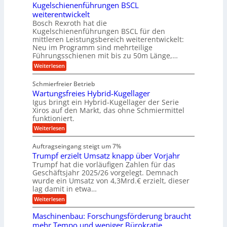
r
l
Kugelschienenführungen BSCL
i
a
A
p
a
s
t
weiterentwickelt
u
r
n
M
u
a
t
ä
Bosch Rexroth hat die
a
g
l
e
o
z
Kugelschienenführungen BSCL für den
s
e
m
i
U
mittleren Leistungsbereich weiterentwickelt:
c
r
o
s
h
Neu im Programm sind mehrteilige
m
W
t
e
i
Führungsschienen mit bis zu 50m Länge,…
e
g
i
H
n
r
v
u
:
Weiterlesen
e
e
k
e
b
K
n
b
z
u
b
u
Schmierfreier Betrieb
e
n
u
e
g
u
d
Wartungsfreies Hybrid-Kugellager
w
e
n
g
M
e
l
Igus bringt ein Hybrid-Kugellager der Serie
g
k
a
g
s
Xiros auf den Markt, das ohne Schmiermittel
r
s
u
e
c
funktioniert.
e
c
n
h
n
i
h
:
g
Weiterlesen
i
s
i
W
e
e
l
n
a
n
n
Auftragseingang steigt um 7%
a
e
r
e
u
Trumpf erzielt Umsatz knapp über Vorjahr
n
t
n
f
b
u
Trumpf hat die vorläufigen Zahlen für das
f
a
n
ü
Geschäftsjahr 2025/26 vorgelegt. Demnach
u
g
h
wurde ein Umsatz von 4,3Mrd.€ erzielt, dieser
s
r
lag damit in etwa…
f
u
:
r
Weiterlesen
n
T
e
g
r
i
e
Maschinenbau: Forschungsförderung braucht
u
e
n
mehr Tempo und weniger Bürokratie
m
s