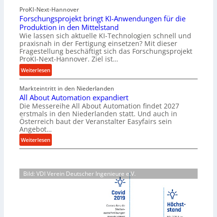
a
ü
ProKI-Next-Hannover
t
h
Forschungsprojekt bringt KI-Anwendungen für die
e
r
Produktion in den Mittelstand
r
u
Wie lassen sich aktuelle KI-Technologien schnell und
i
n
praxisnah in der Fertigung einsetzen? Mit dieser
a
g
Fragestellung beschäftigt sich das Forschungsprojekt
l
e
ProKI-Next-Hannover. Ziel ist…
v
n
:
Weiterlesen
e
e
F
r
r
Markteintritt in den Niederlanden
o
s
h
All About Automation expandiert
r
o
ö
Die Messereihe All About Automation findet 2027
s
r
erstmals in den Niederlanden statt. Und auch in
h
c
Österreich baut der Veranstalter Easyfairs sein
g
e
h
Angebot…
u
n
u
:
n
Weiterlesen
d
n
A
g
i
g
l
e
e
s
l
n
P
p
Bild: VDI Verein Deutscher Ingenieure e.V.
A
t
e
r
b
s
r
o
o
p
f
j
u
a
o
e
t
n
r
k