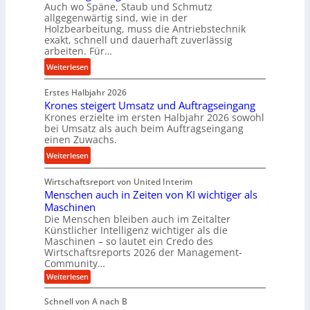
Auch wo Späne, Staub und Schmutz
l
l
s
allgegenwärtig sind, wie in der
g
s
c
Holzbearbeitung, muss die Antriebstechnik
e
t
h
exakt, schnell und dauerhaft zuverlässig
w
arbeiten. Für…
a
a
i
n
l
:
Weiterlesen
n
d
l
P
d
s
Erstes Halbjahr 2026
r
e
e
Krones steigert Umsatz und Auftragseingang
ä
t
Krones erzielte im ersten Halbjahr 2026 sowohl
n
z
r
bei Umsatz als auch beim Auftragseingang
s
i
einen Zuwachs.
i
o
s
e
:
Weiterlesen
r
e
b
K
e
u
u
Wirtschaftsreport von United Interim
r
n
n
n
Menschen auch in Zeiten von KI wichtiger als
o
d
d
Maschinen
n
l
Die Menschen bleiben auch im Zeitalter
H
e
a
Künstlicher Intelligenz wichtiger als die
y
s
n
Maschinen – so lautet ein Credo des
d
s
g
Wirtschaftsreports 2026 der Management-
r
t
Community…
l
a
e
:
e
Weiterlesen
u
M
i
b
e
l
g
Schnell von A nach B
i
n