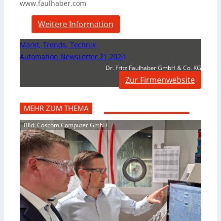
www.faulhaber.com
Weitere Information
Markt, Trends, Technik
Automation NewsLetter 21 2024
Dr. Fritz Faulhaber GmbH & Co. KG
Zur Firmenwebsite
MEHR ZUM THEMA
Bild: Coscom Computer GmbH