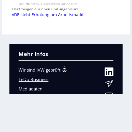
Bild: ©Monkey Business/stock.adobe.com
Elektroingenieurinnen und -ingenieure
VDE sieht Erholung am Arbeitsmarkt
Mehr Infos
Wir sind IVW geprüft!
TeDo Business
Mediadaten
Abo-Service
Unsere weiteren Fachmagazine
+