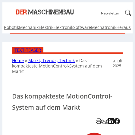
Linked
Newsletter
Robotik
Mechanik
Elektrik
Elektronik
Software
Mechatronik
Herausf
TEXT-TEASER
Home
»
Markt, Trends, Technik
»
Das
9. Juli
2025
kompakteste MotionControl-System auf dem
Markt
Das kompakteste MotionControl-
System auf dem Markt