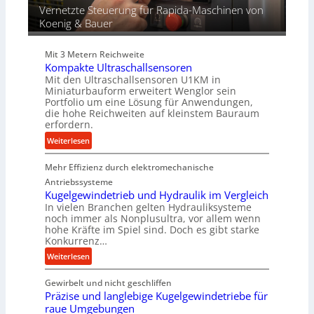
r
Vernetzte Steuerung für Rapida-Maschinen von
d
Koenig & Bauer
i
e
Mit 3 Metern Reichweite
P
Kompakte Ultraschallsensoren
r
Mit den Ultraschallsensoren U1KM in
o
Miniaturbauform erweitert Wenglor sein
d
Portfolio um eine Lösung für Anwendungen,
u
die hohe Reichweiten auf kleinstem Bauraum
erfordern.
k
t
:
Weiterlesen
i
K
o
Mehr Effizienz durch elektromechanische
o
n
m
Antriebssysteme
i
p
Kugelgewindetrieb und Hydraulik im Vergleich
n
In vielen Branchen gelten Hydrauliksysteme
a
noch immer als Nonplusultra, vor allem wenn
d
k
hohe Kräfte im Spiel sind. Doch es gibt starke
e
t
Konkurrenz…
n
e
:
Weiterlesen
M
U
K
i
l
Gewirbelt und nicht geschliffen
u
t
t
Präzise und langlebige Kugelgewindetriebe für
g
t
r
raue Umgebungen
e
e
a