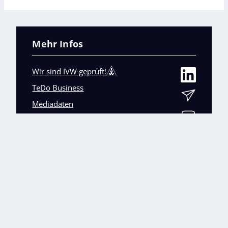
Mehr Infos
Wir sind IVW geprüft!
TeDo Business
Mediadaten
Abo-Service
Unsere weiteren Fachmagazine
+
Impressum
Datenschutz
AGB
Barrierefreiheit
Cookies & Datenverarbeitung
Kontakt