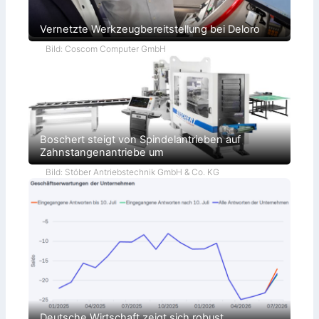
Vernetzte Werkzeugbereitstellung bei Deloro
Bild: Coscom Computer GmbH
Boschert steigt von Spindelantrieben auf
Zahnstangenantriebe um
Bild: Stöber Antriebstechnik GmbH & Co. KG
Deutsche Wirtschaft zeigt sich robust