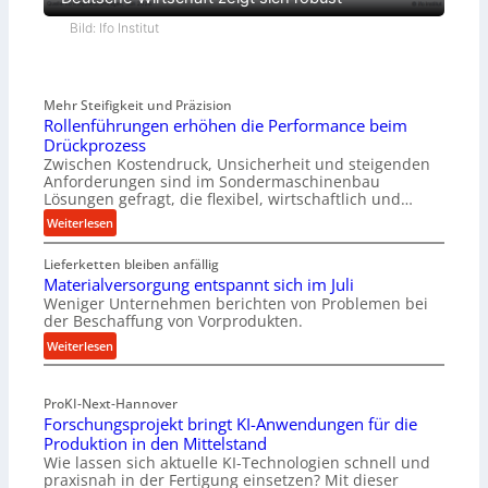
Bild: Ifo Institut
Mehr Steifigkeit und Präzision
Rollenführungen erhöhen die Performance beim
Drückprozess
Zwischen Kostendruck, Unsicherheit und steigenden
Anforderungen sind im Sondermaschinenbau
Lösungen gefragt, die flexibel, wirtschaftlich und…
:
Weiterlesen
R
Lieferketten bleiben anfällig
o
Materialversorgung entspannt sich im Juli
l
Weniger Unternehmen berichten von Problemen bei
l
der Beschaffung von Vorprodukten.
e
:
Weiterlesen
n
M
f
a
ü
ProKI-Next-Hannover
t
h
Forschungsprojekt bringt KI-Anwendungen für die
e
r
Produktion in den Mittelstand
r
u
Wie lassen sich aktuelle KI-Technologien schnell und
i
n
praxisnah in der Fertigung einsetzen? Mit dieser