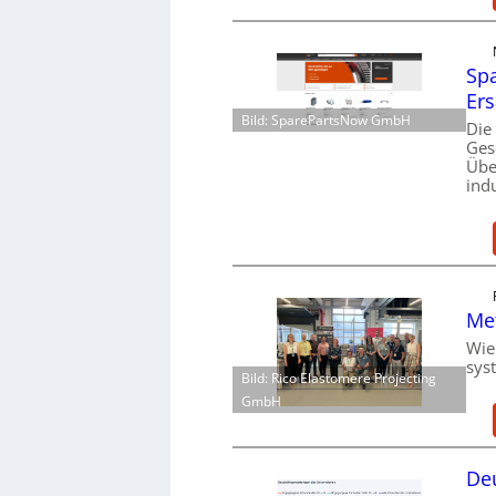
Spa
Ers
Bild: SparePartsNow GmbH
Die
Ges
Übe
ind
Me
Wie
sys
Bild: Rico Elastomere Projecting
GmbH
Deu