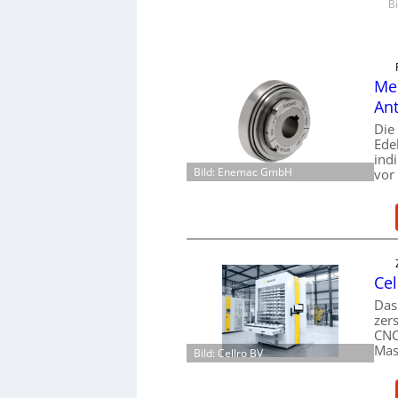
B
Mec
Ant
Die
Ede
ind
Bild: Enemac GmbH
vor
Cel
Das
zer
CNC
Mas
Bild: Cellro BV