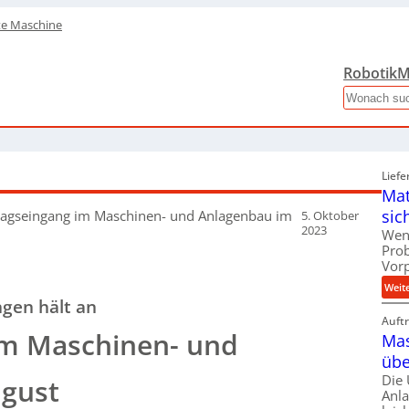
te Maschine
Robotik
M
Search
Liefe
Mat
sic
ragseingang im Maschinen- und Anlagenbau im
5. Oktober
2023
Wen
Pro
Vor
Weit
ngen hält an
Auft
im Maschinen- und
Mas
übe
Die
gust
Anl