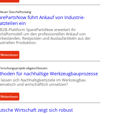
h
C
e
e
Neuer Geschäftszweig
r
l
rePartsNow führt Ankauf von Industrie-
Ü
l
atzteilen ein
b
r
e
 B2B-Plattform SparePartsNow erweitert ihr
o
chäftsmodell um den professionellen Ankauf von
r
e
rbeständen, Restposten und Auslaufartikeln aus der
l
n
ustriellen Produktion.
a
t
s
w
:
Weiterlesen
t
i
S
s
c
p
c
k
Forschungsprojekt abgeschlossen
a
h
thoden für nachhaltige Werkzeugbauprozesse
e
r
u
l
 lassen sich Nachhaltigkeitsziele im Werkzeugbau
e
t
tematisch und wirtschaftlich umsetzen?
t
P
z
X
a
f
6
:
Weiterlesen
r
ü
0
M
t
r
-
e
s
i
tsche Wirtschaft zeigt sich robust
P
t
N
n