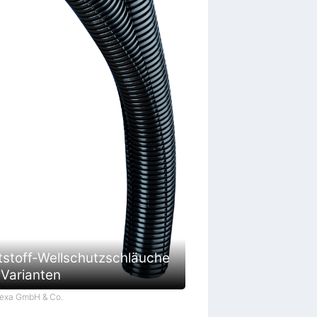
tstoff-Wellschutzschläuche
 Varianten
Flexa GmbH & Co.