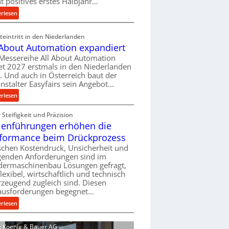
ht positives erstes Halbjahr…
l
:
erlesen
v
M
e
a
eintritt in den Niederlanden
r
s
 About Automation expandiert
s
c
Messereihe All About Automation
o
h
et 2027 erstmals in den Niederlanden
r
i
t. Und auch in Österreich baut der
g
n
nstalter Easyfairs sein Angebot…
u
e
:
erlesen
n
n
A
g
b
Steifigkeit und Präzision
l
e
a
lenführungen erhöhen die
l
n
u
A
t
formance beim Drückprozess
-
b
s
chen Kostendruck, Unsicherheit und
B
o
p
igenden Anforderungen sind im
e
u
dermaschinenbau Lösungen gefragt,
a
s
flexibel, wirtschaftlich und technisch
t
n
t
zeugend zugleich sind. Diesen
A
n
e
ausforderungen begegnet…
u
t
l
t
:
s
erlesen
l
o
R
i
u
m
o
c
d: Koenig & Bauer AG
n