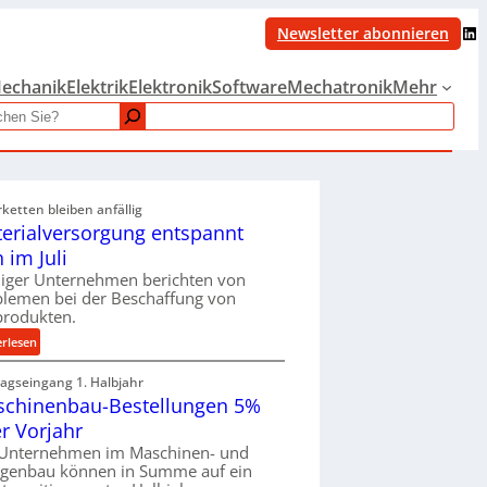
LinkedIn
Newsletter abonnieren
echanik
Elektrik
Elektronik
Software
Mechatronik
Mehr
rketten bleiben anfällig
erialversorgung entspannt
h im Juli
iger Unternehmen berichten von
blemen bei der Beschaffung von
produkten.
:
erlesen
M
ragseingang 1. Halbjahr
a
chinenbau-Bestellungen 5%
t
e
r Vorjahr
r
 Unternehmen im Maschinen- und
i
agenbau können in Summe auf ein
a