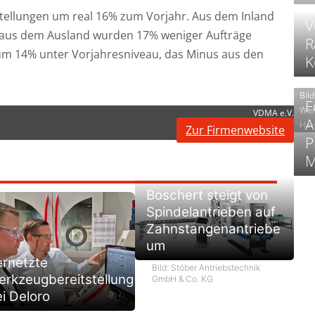
stellungen um real 16% zum Vorjahr. Aus dem Inland
V
 aus dem Ausland wurden 17% weniger Aufträge
R
 um 14% unter Vorjahresniveau, das Minus aus den
K
Bild
F
Wer
VDMA e.V.
A
Han
Zur Firmenwebsite
P
M
Boschert steigt von
Spindelantrieben auf
Zahnstangenantriebe
um
ernetzte
Bild: Stöber Antriebstechnik
rkzeugbereitstellung
GmbH & Co. KG
i Deloro