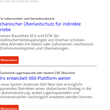
ild: Coscom Computer GmbH
Für Lebensmittel- und Getränkeindustrie
hanischer Überlastschutz für indirekte
riebe
 neuen Baureihen ECV und ECW der
lstahlsicherheitskupplungen von Enemac schützen
irekte Antriebe mit Ketten oder Zahnriemen mechanisch
 Drehmomentspitzen und Überlastungen.
:
Weiterlesen
M
e
Zusätzliche Lagerkapazität oder weitere CNC-Maschine
c
lro entwickelt X60-Plattform weiter
h
 neue System Xcelerate X60 Next Gen ermöglicht
a
spanenden Betrieben einen skalierbaren Einstieg in die
n
-Automatisierung, wobei Lagerkapazitäten und
i
chinenanzahlen nachträglich erweitert werden können.
s
c
:
Weiterlesen