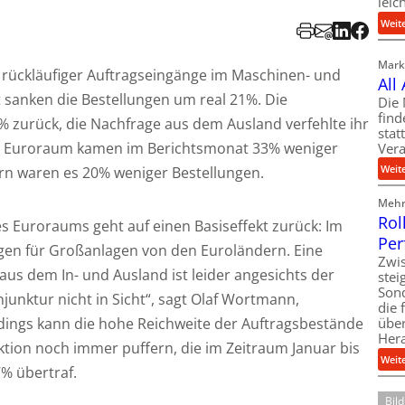
leic
Weit
Markt
 rückläufiger Auftragseingänge im Maschinen- und
All
 sanken die Bestellungen um real 21%. Die
Die 
find
 zurück, die Nachfrage aus dem Ausland verfehlte ihr
stat
m Euroraum kamen im Berichtsmonat 33% weniger
Vera
Weit
rn waren es 20% weniger Bestellungen.
Mehr 
Rol
 Euroraums geht auf einen Basiseffekt zurück: Im
Per
ngen für Großanlagen von den Euroländern. Eine
Zwis
us dem In- und Ausland ist leider angesichts der
ste
Son
junktur nicht in Sicht“, sagt Olaf Wortmann,
die 
dings kann die hohe Reichweite der Auftragsbestände
über
Her
uktion noch immer puffern, die im Zeitraum Januar bis
Weit
7% übertraf.
Bil