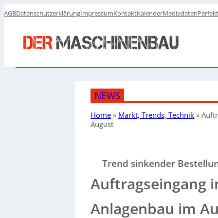
AGB
Datenschutzerklärung
Impressum
Kontakt
Kalender
Mediadaten
Perfek
NEWS
Home
»
Markt, Trends, Technik
»
Auft
August
Trend sinkender Bestellu
Auftragseingang 
Anlagenbau im Au