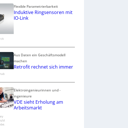
Flexible Parametrierbarkeit
Induktive Ringsensoren mit
IO-Link
urck
Aus Daten ein Geschäftsmodell
machen
Retrofit rechnet sich immer
.hub
Elektroingenieurinnen und -
ingenieure
VDE sieht Erholung am
Arbeitsmarkt
ey
s/st
obe.