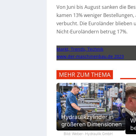
Von Juni bis August sanken die Be
kamen 13% weniger Bestellungen,
verbucht. Die Euroländer blieben
Nicht-Euroländern betrug 17%.
Markt, Trends, Technik
www.der-maschinenbau.de 2023
MEHR ZUM THEMA
V
Hydraulikzylinder in
We
größeren Dimensionen
be
Bild: Weber- Hydraulik GmbH