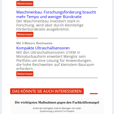
u
:
r
Weiterlesen
n
T
e
g
r
i
e
Maschinenbau: Forschungsförderung braucht
u
e
n
mehr Tempo und weniger Bürokratie
m
s
B
Der Maschinenbau investiert stark in
p
H
S
Forschung, wird aber durch kleinteilige
f
y
C
e
b
Förderbürokratie ausgebremst.
L
r
r
w
:
Weiterlesen
z
i
e
M
i
d
i
a
e
-
Mit 3 Metern Reichweite
t
s
l
K
e
Kompakte Ultraschallsensoren
c
t
u
r
h
Mit den Ultraschallsensoren U1KM in
U
g
e
i
Miniaturbauform erweitert Wenglor sein
m
e
n
n
Portfolio um eine Lösung für Anwendungen,
s
l
t
e
a
l
die hohe Reichweiten auf kleinstem Bauraum
w
n
t
a
erfordern.
i
b
z
g
c
a
:
Weiterlesen
k
e
k
u
K
n
r
e
:
o
a
l
F
m
p
t
o
p
p
DAS KÖNNTE SIE AUCH INTERESSIEREN
r
a
ü
s
k
b
c
t
e
h
e
r
u
U
V
n
l
o
g
t
r