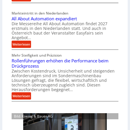
M
l
a
v
Markteintritt in den Niederlanden
s
e
All About Automation expandiert
c
r
Die Messereihe All About Automation findet 2027
h
s
erstmals in den Niederlanden statt. Und auch in
i
o
Österreich baut der Veranstalter Easyfairs sein
n
Angebot…
r
e
g
:
Weiterlesen
n
u
A
b
n
Mehr Steifigkeit und Präzision
l
a
g
Rollenführungen erhöhen die Performance beim
l
u
e
Drückprozess
A
-
Zwischen Kostendruck, Unsicherheit und steigenden
n
b
B
Anforderungen sind im Sondermaschinenbau
t
o
Lösungen gefragt, die flexibel, wirtschaftlich und
e
s
u
technisch überzeugend zugleich sind. Diesen
s
p
t
Herausforderungen begegnet…
t
a
A
:
Weiterlesen
e
n
u
R
l
n
t
o
l
t
o
l
u
s
m
Bild: Koenig & Bauer AG
l
n
i
a
e
g
c
t
n
e