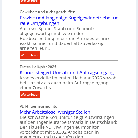
Weiterlesen
o
K
r
Gewirbelt und nicht geschliffen
u
m
Präzise und langlebige Kugelgewindetriebe für
g
a
raue Umgebungen
e
n
Auch wo Späne, Staub und Schmutz
l
c
allgegenwärtig sind, wie in der
g
e
Holzbearbeitung, muss die Antriebstechnik
e
b
exakt, schnell und dauerhaft zuverlässig
w
arbeiten. Für…
e
i
i
:
Weiterlesen
n
m
P
d
D
Erstes Halbjahr 2026
r
e
r
Krones steigert Umsatz und Auftragseingang
ä
t
Krones erzielte im ersten Halbjahr 2026 sowohl
ü
z
r
bei Umsatz als auch beim Auftragseingang
c
i
einen Zuwachs.
i
k
s
e
:
Weiterlesen
p
e
b
K
r
u
u
VDI-Ingenieurmonitor
r
o
n
n
Mehr Arbeitslose, weniger Stellen
o
z
d
Die schwache Konjunktur zeigt Auswirkungen
d
n
e
l
auf den Ingenieurarbeitsmarkt in Deutschland:
H
e
s
a
Der aktuelle VDI-/IW-Ingenieurmonitor
y
s
s
n
verzeichnet mit 58.392 Arbeitslosen in
d
s
Ingenieur- und IT-Berufen den…
g