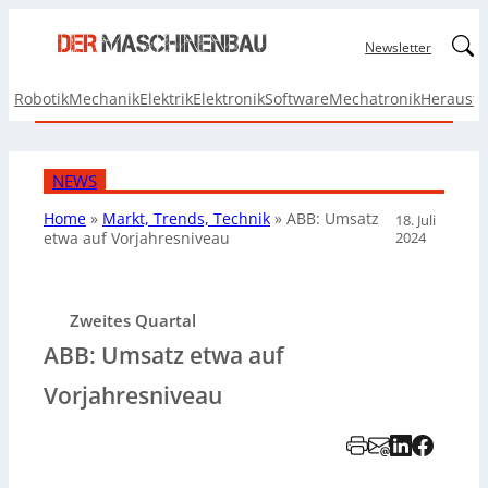
Linked
Newsletter
Robotik
Mechanik
Elektrik
Elektronik
Software
Mechatronik
Herausf
NEWS
Home
»
Markt, Trends, Technik
»
ABB: Umsatz
18. Juli
2024
etwa auf Vorjahresniveau
Zweites Quartal
ABB: Umsatz etwa auf
Vorjahresniveau