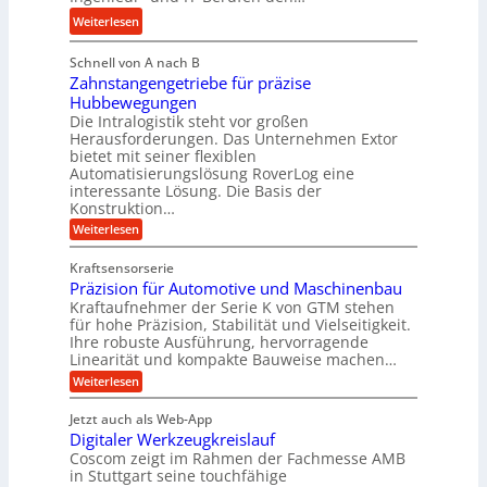
r
t
l
:
Weiterlesen
a
e
e
M
u
i
b
Schnell von A nach B
e
l
g
i
Zahnstangengetriebe für präzise
h
i
e
g
Hubbewegungen
r
k
r
Die Intralogistik steht vor großen
e
A
i
t
Herausforderungen. Das Unternehmen Extor
K
r
m
bietet mit seiner flexiblen
U
u
b
Automatisierungslösung RoverLog eine
V
m
g
e
interessante Lösung. Die Basis der
e
s
e
Konstruktion…
i
r
a
l
t
:
Weiterlesen
g
t
g
Z
s
l
a
z
e
Kraftsensorserie
l
h
e
u
w
Präzision für Automotive und Maschinenbau
o
n
i
n
s
Kraftaufnehmer der Serie K von GTM stehen
i
s
c
t
d
für hohe Präzision, Stabilität und Vielseitigkeit.
n
e
a
h
Ihre robuste Ausführung, hervorragende
A
d
n
,
Linearität und kompakte Bauweise machen…
u
g
e
w
:
e
Weiterlesen
f
t
e
P
n
t
r
r
g
n
Jetzt auch als Web-App
r
ä
e
i
i
Digitaler Werkzeugkreislauf
z
t
a
e
g
i
r
Coscom zeigt im Rahmen der Fachmesse AMB
g
b
s
i
in Stuttgart seine touchfähige
e
s
i
e