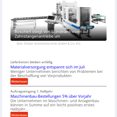
Boschert steigt von Spindelantrieben auf
Zahnstangenantriebe um
Bild: Stöber Antriebstechnik GmbH & Co. KG
Lieferketten bleiben anfällig
Materialversorgung entspannt sich im Juli
Weniger Unternehmen berichten von Problemen bei
der Beschaffung von Vorprodukten.
:
Weiterlesen
M
Auftragseingang 1. Halbjahr
a
Maschinenbau-Bestellungen 5% über Vorjahr
t
Die Unternehmen im Maschinen- und Anlagenbau
e
können in Summe auf ein leicht positives erstes
r
Halbjahr…
i
:
Weiterlesen
a