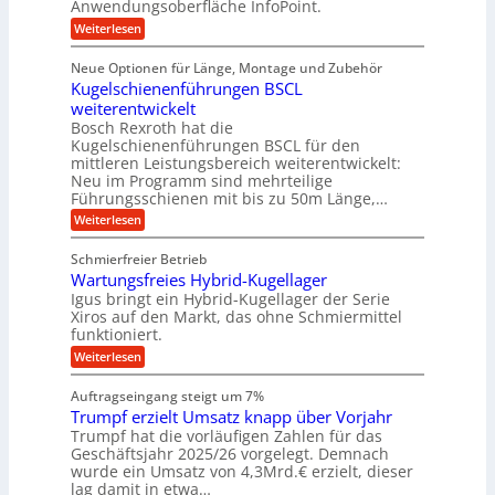
e
Anwendungsoberfläche InfoPoint.
r
o
b
e
f
:
Weiterlesen
S
n
e
i
D
f
ü
f
t
i
ü
ü
n
Neue Optionen für Länge, Montage und Zubehör
r
e
g
r
r
g
Kugelschienenführungen BSCL
r
i
A
l
p
a
t
weiterentwickelt
u
r
a
l
a
t
ä
n
Bosch Rexroth hat die
u
e
l
o
z
Kugelschienenführungen BSCL für den
g
e
e
m
i
n
mittleren Leistungsbereich weiterentwickelt:
r
o
s
U
Neu im Programm sind mehrteilige
W
t
e
m
Führungsschienen mit bis zu 50m Länge,…
e
i
H
r
g
v
u
:
Weiterlesen
k
e
b
K
e
z
u
b
u
b
Schmierfreier Betrieb
e
n
e
g
u
u
d
Wartungsfreies Hybrid-Kugellager
w
e
g
M
e
l
Igus bringt ein Hybrid-Kugellager der Serie
n
k
a
g
s
Xiros auf den Markt, das ohne Schmiermittel
g
r
s
u
c
funktioniert.
e
c
e
n
h
i
h
:
g
Weiterlesen
i
n
s
i
W
e
e
l
n
a
n
n
Auftragseingang steigt um 7%
a
e
r
e
u
Trumpf erzielt Umsatz knapp über Vorjahr
n
t
n
f
b
u
Trumpf hat die vorläufigen Zahlen für das
f
a
n
ü
Geschäftsjahr 2025/26 vorgelegt. Demnach
u
g
h
wurde ein Umsatz von 4,3Mrd.€ erzielt, dieser
s
r
lag damit in etwa…
f