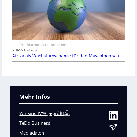
Bild: ©fotomek/stock.adobe.com
VDMA-Initiative
Afrika als Wachstumschance für den Maschinenbau
Mehr Infos
Wir sind IVW geprüft!
TeDo Business
Mediadaten