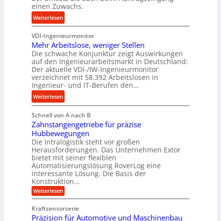
i
z
einen Zuwachs.
i
s
e
e
:
Weiterlesen
e
s
b
K
u
s
u
VDI-Ingenieurmonitor
r
n
n
Mehr Arbeitslose, weniger Stellen
o
d
Die schwache Konjunktur zeigt Auswirkungen
d
n
l
auf den Ingenieurarbeitsmarkt in Deutschland:
H
e
a
Der aktuelle VDI-/IW-Ingenieurmonitor
y
s
n
verzeichnet mit 58.392 Arbeitslosen in
d
s
Ingenieur- und IT-Berufen den…
g
r
t
l
:
Weiterlesen
a
e
e
M
u
i
b
Schnell von A nach B
e
l
g
i
Zahnstangengetriebe für präzise
h
i
e
g
Hubbewegungen
r
k
r
Die Intralogistik steht vor großen
e
A
i
t
Herausforderungen. Das Unternehmen Extor
K
r
m
bietet mit seiner flexiblen
U
u
b
Automatisierungslösung RoverLog eine
V
m
g
e
interessante Lösung. Die Basis der
e
s
e
Konstruktion…
i
r
a
l
t
:
Weiterlesen
g
t
g
Z
s
l
a
z
e
Kraftsensorserie
l
h
e
u
w
Präzision für Automotive und Maschinenbau
o
n