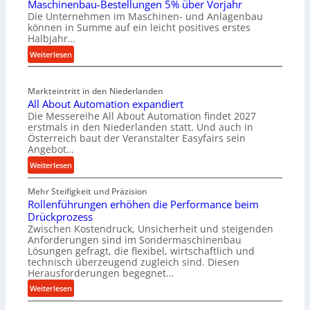
Maschinenbau-Bestellungen 5% über Vorjahr
t
Die Unternehmen im Maschinen- und Anlagenbau
e
können in Summe auf ein leicht positives erstes
r
Halbjahr…
i
:
Weiterlesen
a
M
l
a
v
Markteintritt in den Niederlanden
s
e
All About Automation expandiert
c
r
Die Messereihe All About Automation findet 2027
h
s
erstmals in den Niederlanden statt. Und auch in
i
o
Österreich baut der Veranstalter Easyfairs sein
n
Angebot…
r
e
g
:
Weiterlesen
n
u
A
b
n
Mehr Steifigkeit und Präzision
l
a
g
Rollenführungen erhöhen die Performance beim
l
u
e
Drückprozess
A
-
Zwischen Kostendruck, Unsicherheit und steigenden
n
b
B
Anforderungen sind im Sondermaschinenbau
t
o
Lösungen gefragt, die flexibel, wirtschaftlich und
e
s
u
technisch überzeugend zugleich sind. Diesen
s
p
t
Herausforderungen begegnet…
t
a
A
:
Weiterlesen
e
n
u
R
l
n
t