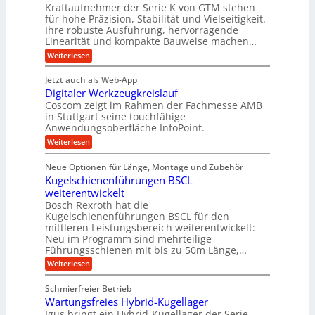
i
n
s
Kraftaufnehmer der Serie K von GTM stehen
i
s
c
t
d
für hohe Präzision, Stabilität und Vielseitigkeit.
n
e
a
h
Ihre robuste Ausführung, hervorragende
A
d
n
,
Linearität und kompakte Bauweise machen…
u
g
e
w
:
e
Weiterlesen
f
t
e
P
n
t
r
r
g
n
Jetzt auch als Web-App
r
ä
e
i
i
Digitaler Werkzeugkreislauf
z
t
a
e
g
i
r
Coscom zeigt im Rahmen der Fachmesse AMB
g
b
s
i
in Stuttgart seine touchfähige
e
s
i
e
e
Anwendungsoberfläche InfoPoint.
r
o
b
e
f
:
Weiterlesen
S
n
e
i
D
f
ü
f
t
i
ü
ü
n
Neue Optionen für Länge, Montage und Zubehör
r
e
g
r
r
g
Kugelschienenführungen BSCL
r
i
A
l
p
a
t
weiterentwickelt
u
r
a
l
a
t
ä
n
Bosch Rexroth hat die
u
e
l
o
z
Kugelschienenführungen BSCL für den
g
e
e
m
i
n
mittleren Leistungsbereich weiterentwickelt:
r
o
s
U
Neu im Programm sind mehrteilige
W
t
e
m
Führungsschienen mit bis zu 50m Länge,…
e
i
H
r
g
v
u
:
Weiterlesen
k
e
b
K
e
z
u
b
u
b
Schmierfreier Betrieb
e
n
e
g
u
u
d
Wartungsfreies Hybrid-Kugellager
w
e
g
M
e
l
Igus bringt ein Hybrid-Kugellager der Serie
n