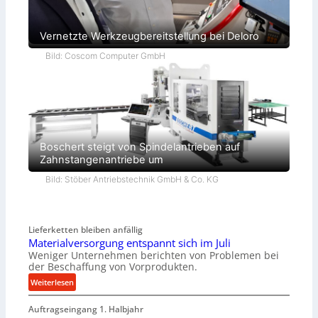
Vernetzte Werkzeugbereitstellung bei Deloro
Bild: Coscom Computer GmbH
Boschert steigt von Spindelantrieben auf
Zahnstangenantriebe um
Bild: Stöber Antriebstechnik GmbH & Co. KG
Lieferketten bleiben anfällig
Materialversorgung entspannt sich im Juli
Weniger Unternehmen berichten von Problemen bei
der Beschaffung von Vorprodukten.
:
Weiterlesen
M
Auftragseingang 1. Halbjahr
a