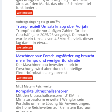
k
a
g
s
Xiros auf den Markt, das ohne Schmiermittel
g
r
s
u
c
funktioniert.
e
c
e
n
h
i
h
:
g
Weiterlesen
i
n
s
i
W
e
e
l
n
a
n
n
Auftragseingang steigt um 7%
a
e
r
e
u
Trumpf erzielt Umsatz knapp über Vorjahr
n
t
n
f
b
u
Trumpf hat die vorläufigen Zahlen für das
f
a
n
ü
Geschäftsjahr 2025/26 vorgelegt. Demnach
u
g
h
wurde ein Umsatz von 4,3Mrd.€ erzielt, dieser
s
r
lag damit in etwa…
f
u
:
r
Weiterlesen
n
T
e
g
r
i
e
Maschinenbau: Forschungsförderung braucht
u
e
n
mehr Tempo und weniger Bürokratie
m
s
B
Der Maschinenbau investiert stark in
p
H
S
Forschung, wird aber durch kleinteilige
f
y
C
e
b
Förderbürokratie ausgebremst.
L
r
r
w
:
Weiterlesen
z
i
e
M
i
d
i
a
e
-
Mit 3 Metern Reichweite
t
s
l
K
e
Kompakte Ultraschallsensoren
c
t
u
r
h
Mit den Ultraschallsensoren U1KM in
U
g
e
i
Miniaturbauform erweitert Wenglor sein
m
e
n
n
Portfolio um eine Lösung für Anwendungen,
s
l
t
e
a
l
die hohe Reichweiten auf kleinstem Bauraum
w
n
t
a
erfordern.
i