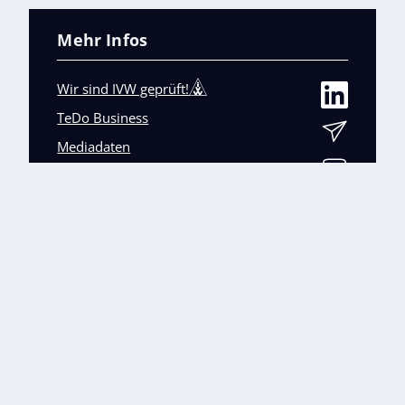
Mehr Infos
Wir sind IVW geprüft!
TeDo Business
Mediadaten
Abo-Service
Unsere weiteren Fachmagazine
+
Impressum
Datenschutz
AGB
Barrierefreiheit
Cookies & Datenverarbeitung
Kontakt
© TeDo Verlag GmbH 2026 All rights reserved.