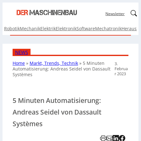
Linked
Newsletter
Robotik
Mechanik
Elektrik
Elektronik
Software
Mechatronik
Herausf
NEWS
Home
»
Markt, Trends, Technik
»
5 Minuten
3.
Februa
Automatisierung: Andreas Seidel von Dassault
r 2023
Systèmes
5 Minuten Automatisierung:
Andreas Seidel von Dassault
Systèmes