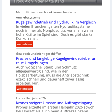
Produktion in den Mittelstand
P
e
Mehr Effizienz durch elektromechanische
r
Antriebssysteme
f
Kugelgewindetrieb und Hydraulik im Vergleich
o
In vielen Branchen gelten Hydrauliksysteme
r
noch immer als Nonplusultra, vor allem wenn
m
hohe Kräfte im Spiel sind. Doch es gibt starke
a
Konkurrenz…
n
:
Weiterlesen
c
K
e
Gewirbelt und nicht geschliffen
u
b
Präzise und langlebige Kugelgewindetriebe für
g
e
raue Umgebungen
e
i
Auch wo Späne, Staub und Schmutz
l
m
allgegenwärtig sind, wie in der
g
Holzbearbeitung, muss die Antriebstechnik
D
e
exakt, schnell und dauerhaft zuverlässig
r
w
arbeiten. Für…
ü
i
:
Weiterlesen
c
n
P
k
d
Erstes Halbjahr 2026
r
p
e
Krones steigert Umsatz und Auftragseingang
ä
r
t
Krones erzielte im ersten Halbjahr 2026 sowohl
z
o
r
bei Umsatz als auch beim Auftragseingang