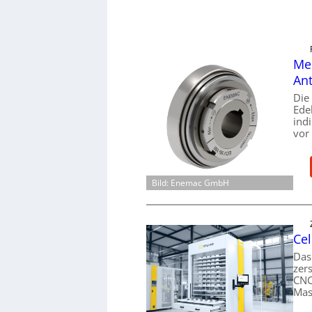
Mec
Ant
Die
Ede
ind
vor
Bild: Enemac GmbH
Cel
Das
zer
CNC
Mas