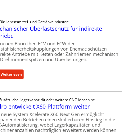
Für Lebensmittel- und Getränkeindustrie
hanischer Überlastschutz für indirekte
riebe
 neuen Baureihen ECV und ECW der
lstahlsicherheitskupplungen von Enemac schützen
irekte Antriebe mit Ketten oder Zahnriemen mechanisch
 Drehmomentspitzen und Überlastungen.
:
Weiterlesen
M
e
c
Zusätzliche Lagerkapazität oder weitere CNC-Maschine
h
lro entwickelt X60-Plattform weiter
a
n
 neue System Xcelerate X60 Next Gen ermöglicht
spanenden Betrieben einen skalierbaren Einstieg in die
i
-Automatisierung, wobei Lagerkapazitäten und
s
chinenanzahlen nachträglich erweitert werden können.
c