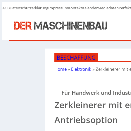
AGB
Datenschutzerklärung
Impressum
Kontakt
Kalender
Mediadaten
Perfek
BESCHAFFUNG
Home
»
Elektronik
»
Zerkleinerer mit 
Für Handwerk und Industr
Zerkleinerer mit e
Antriebsoption