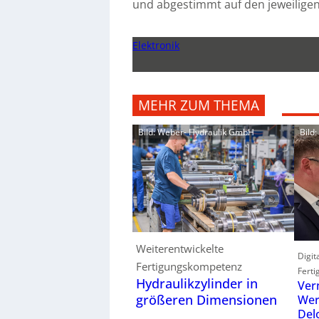
und abgestimmt auf den jeweiligen
Elektronik
MEHR ZUM THEMA
Bild: Weber- Hydraulik GmbH
Bild
Weiterentwickelte
Digit
Fertigungskompetenz
Ferti
Hydraulikzylinder in
Ver
größeren Dimensionen
Wer
Del