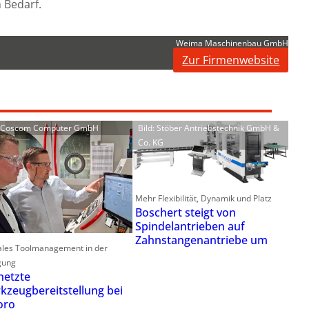
 Bedarf.
Weima Maschinenbau GmbH
Zur Firmenwebsite
: Coscom Computer GmbH
Bild: Stöber Antriebstechnik GmbH &
Co. KG
Mehr Flexibilität, Dynamik und Platz
Boschert steigt von
Spindelantrieben auf
Zahnstangenantriebe um
ales Toolmanagement in der
gung
netzte
kzeugbereitstellung bei
oro