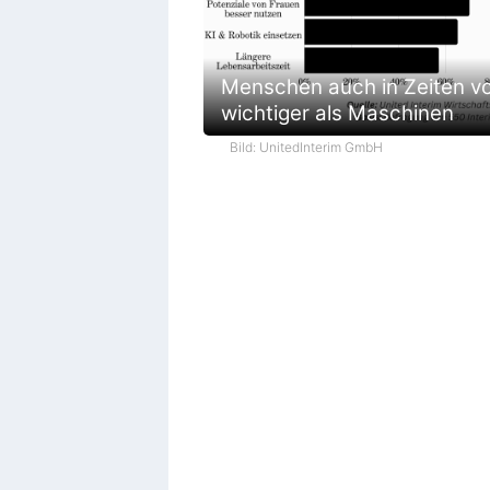
Menschen auch in Zeiten vo
wichtiger als Maschinen
Bild: UnitedInterim GmbH