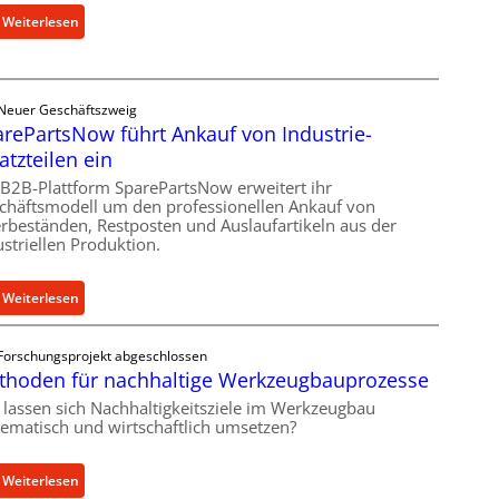
h
:
Weiterlesen
e
C
r
e
Ü
l
b
Neuer Geschäftszweig
l
e
rePartsNow führt Ankauf von Industrie-
r
r
atzteilen ein
o
l
e
 B2B-Plattform SparePartsNow erweitert ihr
a
chäftsmodell um den professionellen Ankauf von
n
s
rbeständen, Restposten und Auslaufartikeln aus der
t
t
ustriellen Produktion.
w
s
i
c
:
Weiterlesen
c
h
S
k
u
p
e
t
Forschungsprojekt abgeschlossen
a
l
z
thoden für nachhaltige Werkzeugbauprozesse
r
t
f
 lassen sich Nachhaltigkeitsziele im Werkzeugbau
e
X
ü
tematisch und wirtschaftlich umsetzen?
P
6
r
a
0
i
:
Weiterlesen
r
-
n