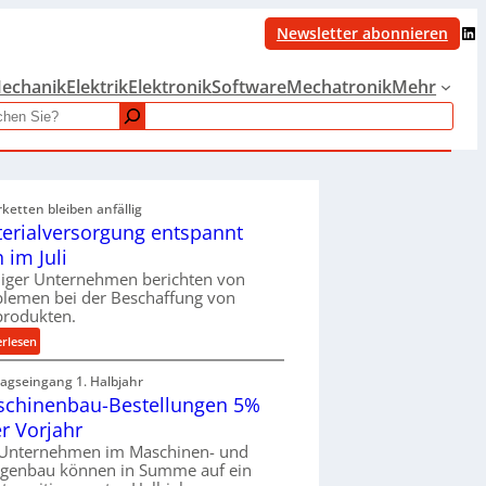
LinkedIn
Newsletter abonnieren
echanik
Elektrik
Elektronik
Software
Mechatronik
Mehr
rketten bleiben anfällig
erialversorgung entspannt
h im Juli
iger Unternehmen berichten von
blemen bei der Beschaffung von
produkten.
:
erlesen
M
ragseingang 1. Halbjahr
a
chinenbau-Bestellungen 5%
t
e
r Vorjahr
r
 Unternehmen im Maschinen- und
i
agenbau können in Summe auf ein
a