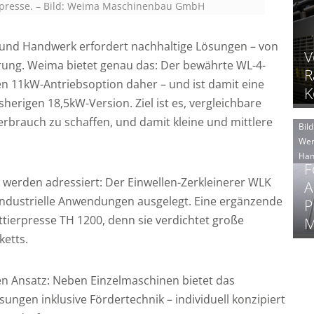
rpresse. – Bild: Weima Maschinenbau GmbH
und Handwerk erfordert nachhaltige Lösungen – von
V
ierung. Weima bietet genau das: Der bewährte WL-4-
R
n 11kW-Antriebsoption daher – und ist damit eine
K
isherigen 18,5kW-Version. Ziel ist es, vergleichbare
erbrauch zu schaffen, und damit kleine und mittlere
Bild
Wer
Han
F
werden adressiert: Der Einwellen-Zerkleinerer WLK
A
industrielle Anwendungen ausgelegt. Eine ergänzende
P
ettierpresse TH 1200, denn sie verdichtet große
M
ketts.
en Ansatz: Neben Einzelmaschinen bietet das
gen inklusive Fördertechnik – individuell konzipiert