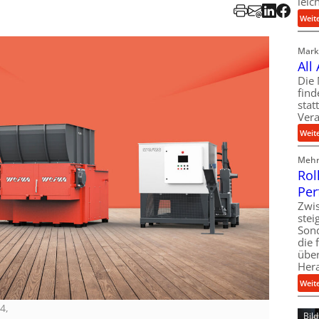
leic
Weit
Markt
All
Die 
find
stat
Vera
Weit
Mehr 
Rol
Per
Zwis
ste
Son
die 
über
Her
Weit
4,
Bil