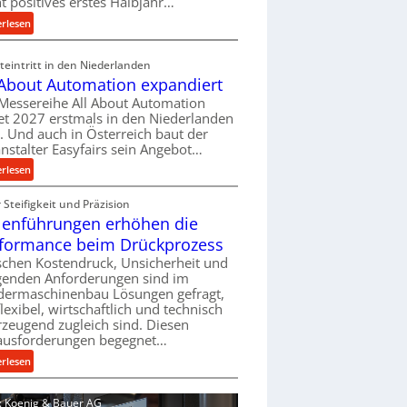
ht positives erstes Halbjahr…
l
:
erlesen
v
M
e
a
eintritt in den Niederlanden
r
s
 About Automation expandiert
s
c
Messereihe All About Automation
o
h
et 2027 erstmals in den Niederlanden
r
i
t. Und auch in Österreich baut der
g
n
nstalter Easyfairs sein Angebot…
u
e
:
erlesen
n
n
A
g
b
Steifigkeit und Präzision
l
e
a
lenführungen erhöhen die
l
n
u
A
t
formance beim Drückprozess
-
b
s
chen Kostendruck, Unsicherheit und
B
o
p
igenden Anforderungen sind im
e
u
dermaschinenbau Lösungen gefragt,
a
s
flexibel, wirtschaftlich und technisch
t
n
t
zeugend zugleich sind. Diesen
A
n
e
ausforderungen begegnet…
u
t
l
t
:
s
erlesen
l
o
R
i
u
m
o
c
d: Koenig & Bauer AG
n