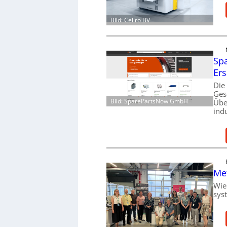
Bild: Cellro BV
Spa
Ers
Die
Ges
Bild: SparePartsNow GmbH
Übe
ind
Me
Wie
sys