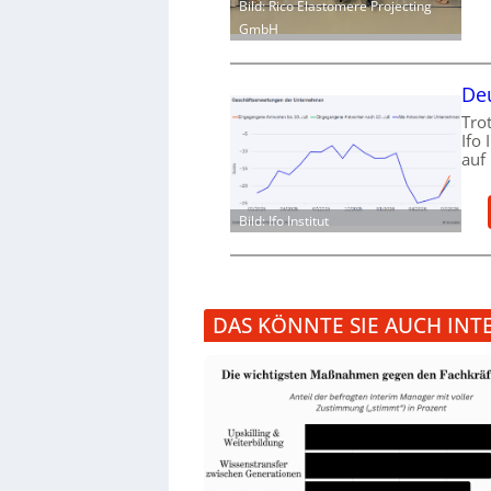
Bild: Rico Elastomere Projecting
GmbH
Deu
Tro
Ifo
auf
Bild: Ifo Institut
DAS KÖNNTE SIE AUCH INT