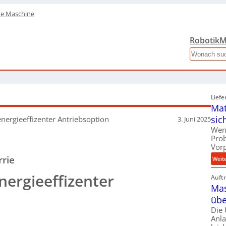
te Maschine
Robotik
M
Search
Liefe
Mat
sic
energieeffizenter Antriebsoption
3. Juni 2025
Wen
Pro
Vor
rie
Weit
nergieeffizenter
Auft
Mas
übe
Die
Anl