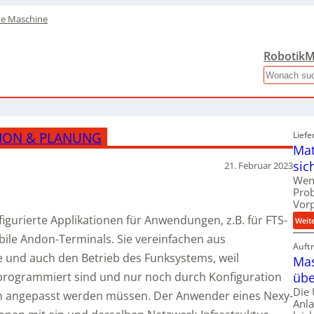
te Maschine
Robotik
M
Search
ION & PLANUNG
Liefe
Mat
sic
21. Februar 2023
Wen
Pro
Vor
urierte Applikationen für Anwendungen, z.B. für FTS-
Weit
ile Andon-Terminals. Sie vereinfachen aus
Auft
 und auch den Betrieb des Funksystems, weil
Mas
programmiert sind und nur noch durch Konfiguration
übe
Die
en angepasst werden müssen. Der Anwender eines Nexy-
Anl