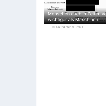
Menschen auch in Zeiten vo
wichtiger als Maschinen
Bild: UnitedInterim GmbH