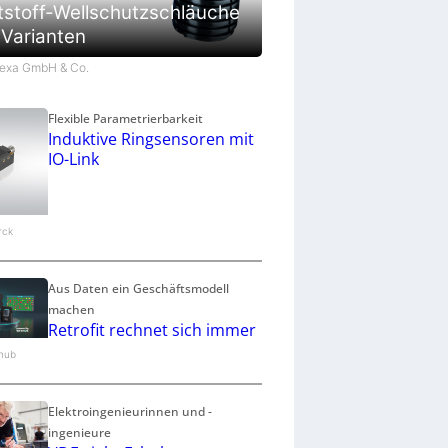
tstoff-Wellschutzschläuche
 Varianten
Flexa GmbH & Co.
Flexible Parametrierbarkeit
Induktive Ringsensoren mit
IO-Link
urck
Aus Daten ein Geschäftsmodell
machen
Retrofit rechnet sich immer
.hub
Elektroingenieurinnen und -
ingenieure