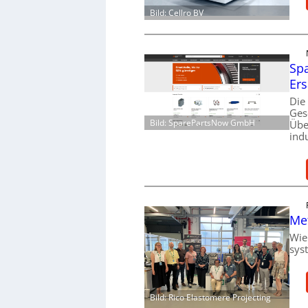
Bild: Cellro BV
Spa
Ers
Die
Ges
Bild: SparePartsNow GmbH
Übe
ind
Me
Wie
sys
Bild: Rico Elastomere Projecting