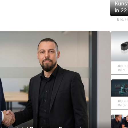
Kuns
in 22
Bild: 
Bild: T
GmbH
Bild: in
GmbH