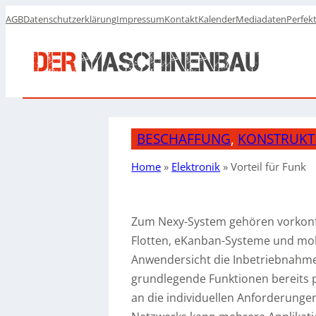
AGB
Datenschutzerklärung
Impressum
Kontakt
Kalender
Mediadaten
Perfek
BESCHAFFUNG
, 
KONSTRUKT
Home
»
Elektronik
»
Vorteil für Funk
Zum Nexy-System gehören vorkonfig
Flotten, eKanban-Systeme und mob
Anwendersicht die Inbetriebnahme
grundlegende Funktionen bereits 
an die individuellen Anforderung