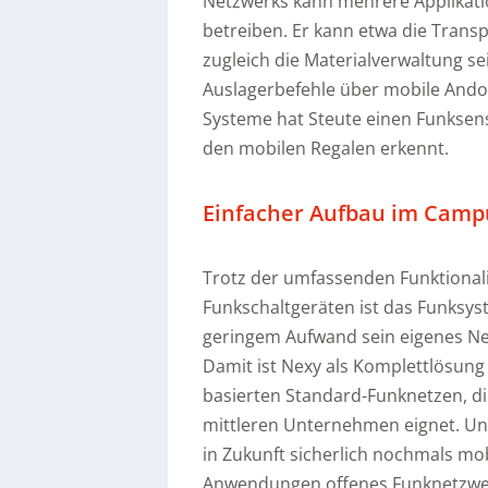
Netzwerks kann mehrere Applikati
betreiben. Er kann etwa die Transp
zugleich die Materialverwaltung s
Auslagerbefehle über mobile Ando
Systeme hat Steute einen Funksens
den mobilen Regalen erkennt.
Einfacher Aufbau im Campu
Trotz der umfassenden Funktional
Funkschaltgeräten ist das Funksys
geringem Aufwand sein eigenes Ne
Damit ist Nexy als Komplettlösung
basierten Standard-Funknetzen, di
mittleren Unternehmen eignet. Und 
in Zukunft sicherlich nochmals mobi
Anwendungen offenes Funknetzwerk 