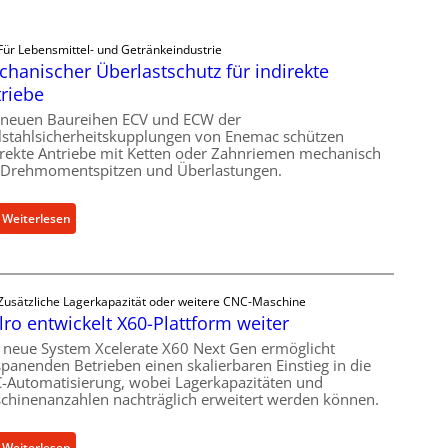
Für Lebensmittel- und Getränkeindustrie
hanischer Überlastschutz für indirekte
riebe
 neuen Baureihen ECV und ECW der
lstahlsicherheitskupplungen von Enemac schützen
irekte Antriebe mit Ketten oder Zahnriemen mechanisch
 Drehmomentspitzen und Überlastungen.
:
Weiterlesen
M
e
c
Zusätzliche Lagerkapazität oder weitere CNC-Maschine
h
lro entwickelt X60-Plattform weiter
a
n
 neue System Xcelerate X60 Next Gen ermöglicht
spanenden Betrieben einen skalierbaren Einstieg in die
i
-Automatisierung, wobei Lagerkapazitäten und
s
chinenanzahlen nachträglich erweitert werden können.
c
h
:
Weiterlesen