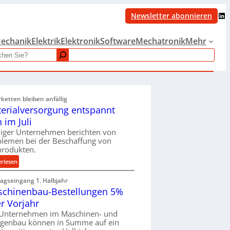
LinkedIn
Newsletter abonnieren
echanik
Elektrik
Elektronik
Software
Mechatronik
Mehr
rketten bleiben anfällig
erialversorgung entspannt
h im Juli
iger Unternehmen berichten von
blemen bei der Beschaffung von
produkten.
:
erlesen
M
ragseingang 1. Halbjahr
a
chinenbau-Bestellungen 5%
t
e
r Vorjahr
r
 Unternehmen im Maschinen- und
i
agenbau können in Summe auf ein
a