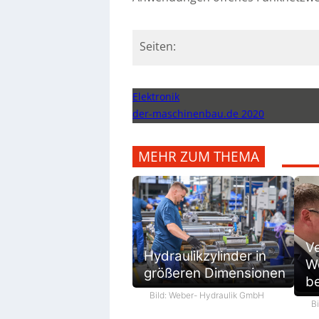
Seiten:
Elektronik
der-maschinenbau.de 2020
MEHR ZUM THEMA
V
Hydraulikzylinder in
We
größeren Dimensionen
be
Bild: Weber- Hydraulik GmbH
B