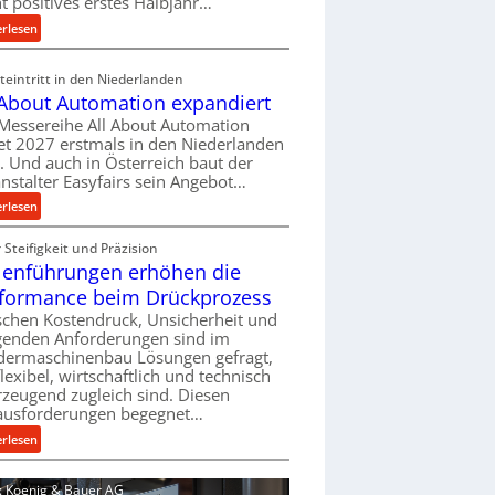
ht positives erstes Halbjahr…
l
:
erlesen
v
M
e
a
eintritt in den Niederlanden
r
s
 About Automation expandiert
s
c
Messereihe All About Automation
o
h
et 2027 erstmals in den Niederlanden
r
i
t. Und auch in Österreich baut der
g
n
nstalter Easyfairs sein Angebot…
u
e
:
erlesen
n
n
A
g
b
Steifigkeit und Präzision
l
e
a
lenführungen erhöhen die
l
n
u
A
t
formance beim Drückprozess
-
b
s
chen Kostendruck, Unsicherheit und
B
o
p
igenden Anforderungen sind im
e
u
dermaschinenbau Lösungen gefragt,
a
s
flexibel, wirtschaftlich und technisch
t
n
t
zeugend zugleich sind. Diesen
A
n
e
ausforderungen begegnet…
u
t
l
t
:
s
erlesen
l
o
R
i
u
m
o
c
d: Koenig & Bauer AG
n