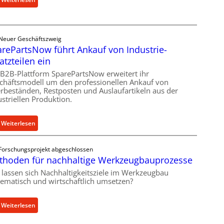
e
C
r
e
Ü
l
b
Neuer Geschäftszweig
l
e
rePartsNow führt Ankauf von Industrie-
r
r
atzteilen ein
o
l
e
 B2B-Plattform SparePartsNow erweitert ihr
a
chäftsmodell um den professionellen Ankauf von
n
s
rbeständen, Restposten und Auslaufartikeln aus der
t
t
ustriellen Produktion.
w
s
i
c
:
Weiterlesen
c
h
S
k
u
p
e
t
Forschungsprojekt abgeschlossen
a
l
z
thoden für nachhaltige Werkzeugbauprozesse
r
t
f
 lassen sich Nachhaltigkeitsziele im Werkzeugbau
e
X
ü
tematisch und wirtschaftlich umsetzen?
P
6
r
a
0
i
:
Weiterlesen
r
-
n
M
t
P
d