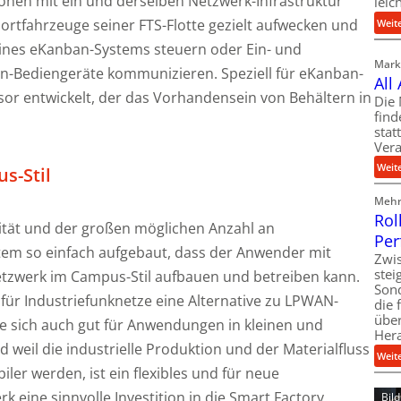
onen mit ein und derselben Netzwerk-Infrastruktur
leic
ortfahrzeuge seiner FTS-Flotte gezielt aufwecken und
Weit
eines eKanban-Systems steuern oder Ein- und
Markt
n-Bediengeräte kommunizieren. Speziell für eKanban-
All
or entwickelt, der das Vorhandensein von Behältern in
Die 
find
stat
Vera
Weit
s-Stil
Mehr 
Rol
ität und der großen möglichen Anzahl an
Per
tem so einfach aufgebaut, dass der Anwender mit
Zwis
ste
tzwerk im Campus-Stil aufbauen und betreiben kann.
Son
 für Industriefunknetze eine Alternative zu LPWAN-
die 
über
e sich auch gut für Anwendungen in kleinen und
Her
weil die industrielle Produktion und der Materialfluss
Weit
ler werden, ist ein flexibles und für neue
eine sinnvolle Investition in die Smart Factory.
Bil