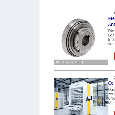
Mec
Ant
Die
Ede
ind
vor
Bild: Enemac GmbH
Cel
Das
zer
CNC
Mas