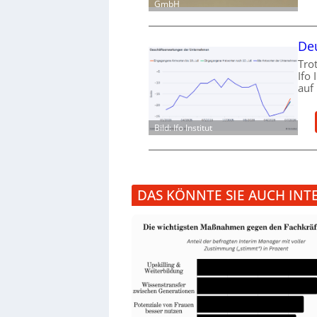
GmbH
Deu
Tro
Ifo
auf
Bild: Ifo Institut
DAS KÖNNTE SIE AUCH INT