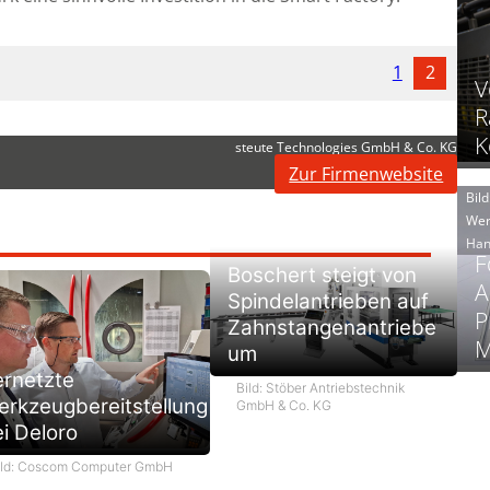
1
2
V
R
K
steute Technologies GmbH & Co. KG
Zur Firmenwebsite
Bild
Wer
Han
F
Boschert steigt von
A
Spindelantrieben auf
P
Zahnstangenantriebe
M
um
ernetzte
Bild: Stöber Antriebstechnik
rkzeugbereitstellung
GmbH & Co. KG
i Deloro
ild: Coscom Computer GmbH