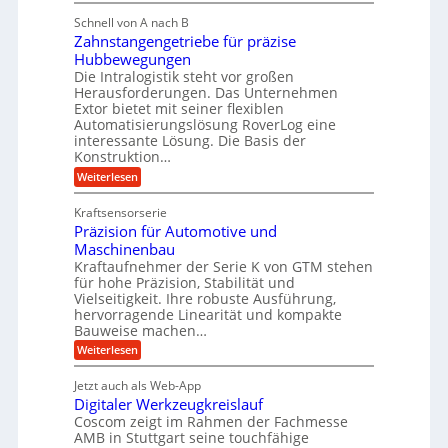
M
i
i
g
Schnell von A nach B
e
g
k
e
Zahnstangengetriebe für präzise
h
e
i
r
Hubbewegungen
r
K
m
t
Die Intralogistik steht vor großen
A
u
Herausforderungen. Das Unternehmen
V
U
r
g
Extor bietet mit seiner flexiblen
e
m
b
e
Automatisierungslösung RoverLog eine
r
s
e
l
interessante Lösung. Die Basis der
g
a
Konstruktion…
i
g
l
t
t
e
:
Weiterlesen
e
z
Z
s
w
a
i
u
Kraftsensorserie
l
i
h
c
n
Präzision für Automotive und
o
n
n
h
d
s
Maschinenbau
s
d
t
A
Kraftaufnehmer der Serie K von GTM stehen
e
e
a
für hohe Präzision, Stabilität und
u
n
,
t
Vielseitigkeit. Ihre robuste Ausführung,
g
f
w
r
hervorragende Linearität und kompakte
e
t
e
i
Bauweise machen…
n
r
g
n
e
:
Weiterlesen
e
a
P
i
b
t
r
g
g
e
Jetzt auch als Web-App
r
ä
s
i
e
f
Digitaler Werkzeugkreislauf
z
e
e
i
Coscom zeigt im Rahmen der Fachmesse
r
ü
b
s
i
AMB in Stuttgart seine touchfähige
S
r
e
i