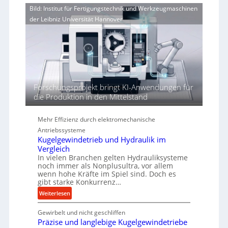
o
i
n
Bild: Institut für Fertigungstechnik und Werkzeugmaschinen
r
e
e
der Leibniz Universität Hannover
j
r
r
a
t
h
h
ö
r
h
e
n
d
Forschungsprojekt bringt KI-Anwendungen für
i
die Produktion in den Mittelstand
e
P
Mehr Effizienz durch elektromechanische
e
Antriebssysteme
r
Kugelgewindetrieb und Hydraulik im
f
Vergleich
o
In vielen Branchen gelten Hydrauliksysteme
r
noch immer als Nonplusultra, vor allem
m
wenn hohe Kräfte im Spiel sind. Doch es
a
gibt starke Konkurrenz…
n
:
Weiterlesen
c
K
e
Gewirbelt und nicht geschliffen
u
b
Präzise und langlebige Kugelgewindetriebe
g