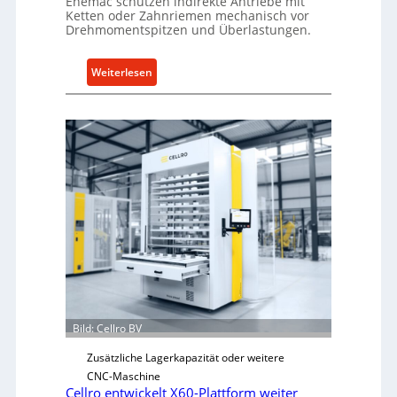
Enemac schützen indirekte Antriebe mit
Ketten oder Zahnriemen mechanisch vor
Drehmomentspitzen und Überlastungen.
:
Weiterlesen
M
e
c
h
a
n
i
s
c
h
e
r
Ü
Bild: Cellro BV
b
e
Zusätzliche Lagerkapazität oder weitere
r
CNC-Maschine
l
Cellro entwickelt X60-Plattform weiter