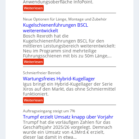
Anwendungsoberfläche InfoPoint.
n
f
t
r
o
ü
:
g
Weiterlesen
n
e
a
r
D
f
a
l
u
p
i
ü
Neue Optionen für Länge, Montage und Zubehör
n
r
g
l
e
r
ä
Kugelschienenführungen BSCL
i
g
A
e
U
z
t
weiterentwickelt
u
i
n
m
a
t
Bosch Rexroth hat die
s
l
o
g
Kugelschienenführungen BSCL für den
e
e
m
e
mittleren Leistungsbereich weiterentwickelt:
H
r
o
Neu im Programm sind mehrteilige
u
b
W
t
b
Führungsschienen mit bis zu 50m Länge,…
e
i
u
b
r
v
:
Weiterlesen
n
e
k
e
K
w
z
g
u
u
e
Schmierfreier Betrieb
e
n
e
g
g
u
d
Wartungsfreies Hybrid-Kugellager
e
n
u
g
M
l
Igus bringt ein Hybrid-Kugellager der Serie
n
k
a
s
Xiros auf den Markt, das ohne Schmiermittel
g
r
s
c
funktioniert.
e
e
c
h
n
i
h
:
Weiterlesen
i
s
i
W
e
l
n
a
n
Auftragseingang steigt um 7%
a
e
r
e
u
Trumpf erzielt Umsatz knapp über Vorjahr
n
t
n
f
b
u
Trumpf hat die vorläufigen Zahlen für das
f
a
n
ü
Geschäftsjahr 2025/26 vorgelegt. Demnach
u
g
h
wurde ein Umsatz von 4,3Mrd.€ erzielt,
s
r
dieser lag damit in etwa…
f