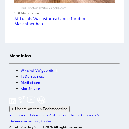
Bild: ©fotomek/stock.adobe.com
VDMA-Initiative
Afrika als Wachstumschance für den
Maschinenbau
Mehr Infos
Wir sind IVW geprüft!
TeDo Business
Mediadaten
Abo-Service
+
Unsere weiteren Fachmagazine
Impressum
Datenschutz
AGB
Barrierefreiheit
Cookies &
Datenverarbeitung
Kontakt
© TeDo Verlag GmbH 2026 All rights reserved.