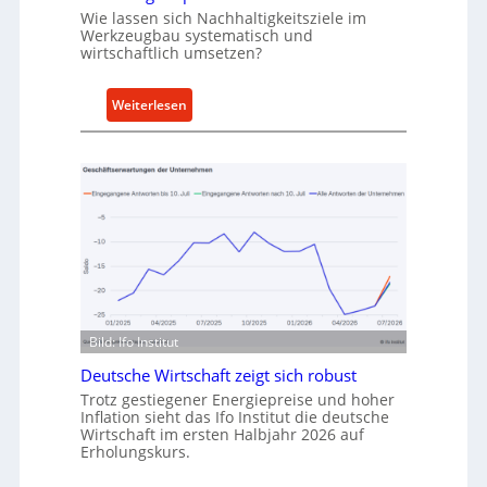
r
Wie lassen sich Nachhaltigkeitsziele im
t
Werkzeugbau systematisch und
wirtschaftlich umsetzen?
A
n
k
:
Weiterlesen
a
M
u
e
f
t
v
h
o
o
n
d
I
e
n
n
d
f
u
ü
Bild: Ifo Institut
s
r
t
Deutsche Wirtschaft zeigt sich robust
n
r
Trotz gestiegener Energiepreise und hoher
a
Inflation sieht das Ifo Institut die deutsche
i
c
Wirtschaft im ersten Halbjahr 2026 auf
e
h
Erholungskurs.
-
h
E