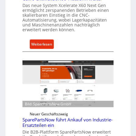
a
Das neue System Xcelerate X60 Next Gen
s
ermöglicht zerspanenden Betrieben einen
skalierbaren Einstieg in die CNC-
t
Automatisierung, wobei Lagerkapazitäten
s
und Maschinenanzahlen nachträglich
c
erweitert werden können.
h
u
:
Weiterlesen
t
C
z
e
f
l
ü
l
r
r
i
o
n
e
d
n
i
t
Bild: SparePartsNow GmbH
r
w
e
i
Neuer Geschäftszweig
k
SparePartsNow führt Ankauf von Industrie-
c
t
Ersatzteilen ein
k
e
Die B2B-Plattform SparePartsNow erweitert
e