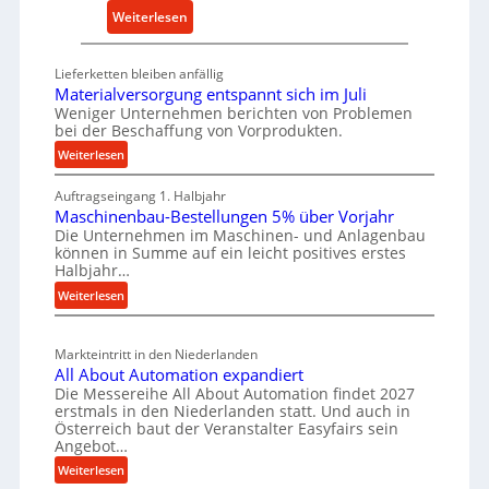
a
:
Weiterlesen
r
l
D
s
t
e
a
Lieferketten bleiben anfällig
i
u
t
Materialversorgung entspannt sich im Juli
g
t
Weniger Unternehmen berichten von Problemen
z
e
bei der Beschaffung von Vorprodukten.
s
t
W
c
:
Weiterlesen
e
e
M
h
i
r
Auftragseingang 1. Halbjahr
a
e
l
k
Maschinenbau-Bestellungen 5% über Vorjahr
t
W
e
z
Die Unternehmen im Maschinen- und Anlagenbau
e
i
können in Summe auf ein leicht positives erstes
n
e
r
r
Halbjahr…
e
i
u
t
:
Weiterlesen
i
a
g
s
M
n
l
b
a
c
v
a
Markteintritt in den Niederlanden
s
h
e
u
All About Automation expandiert
c
a
r
Die Messereihe All About Automation findet 2027
p
h
s
f
erstmals in den Niederlanden statt. Und auch in
r
i
o
Österreich baut der Veranstalter Easyfairs sein
t
n
o
Angebot…
r
z
e
z
g
:
Weiterlesen
e
n
e
u