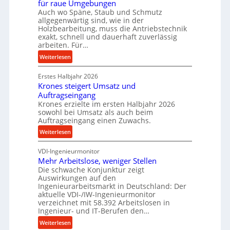
e
für raue Umgebungen
e
i
Auch wo Späne, Staub und Schmutz
l
allgegenwärtig sind, wie in der
m
g
Holzbearbeitung, muss die Antriebstechnik
D
e
exakt, schnell und dauerhaft zuverlässig
r
w
arbeiten. Für…
ü
i
:
Weiterlesen
c
n
P
k
d
Erstes Halbjahr 2026
r
p
e
Krones steigert Umsatz und
ä
r
t
Auftragseingang
z
o
r
Krones erzielte im ersten Halbjahr 2026
i
z
i
sowohl bei Umsatz als auch beim
s
e
Auftragseingang einen Zuwachs.
e
e
s
b
:
Weiterlesen
u
s
u
K
n
n
VDI-Ingenieurmonitor
r
d
d
Mehr Arbeitslose, weniger Stellen
o
l
Die schwache Konjunktur zeigt
H
n
a
Auswirkungen auf den
y
e
n
Ingenieurarbeitsmarkt in Deutschland: Der
d
s
g
aktuelle VDI-/IW-Ingenieurmonitor
r
s
verzeichnet mit 58.392 Arbeitslosen in
l
a
t
Ingenieur- und IT-Berufen den…
e
u
e
:
b
Weiterlesen
l
i