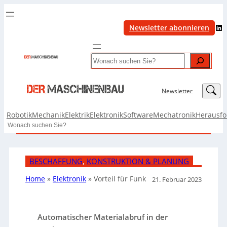
LinkedIn
Newsletter abonnieren
Search
LinkedIn
Newsletter
Robotik
Mechanik
Elektrik
Elektronik
Software
Mechatronik
Herausf
Search
BESCHAFFUNG
, 
KONSTRUKTION & PLANUNG
Home
»
Elektronik
»
Vorteil für Funk
21. Februar 2023
Automatischer Materialabruf in der