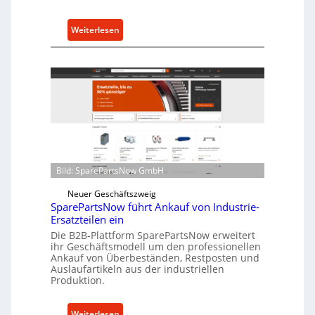
:
Weiterlesen
C
e
l
l
r
o
e
n
t
Bild: SparePartsNow GmbH
w
i
Neuer Geschäftszweig
SparePartsNow führt Ankauf von Industrie-
c
Ersatzteilen ein
k
Die B2B-Plattform SparePartsNow erweitert
e
ihr Geschäftsmodell um den professionellen
l
Ankauf von Überbeständen, Restposten und
t
Auslaufartikeln aus der industriellen
Produktion.
X
6
0
:
Weiterlesen