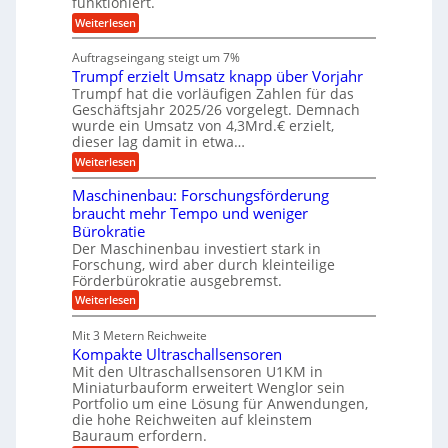
funktioniert.
e
c
h
s
i
h
:
Weiterlesen
i
s
c
i
W
e
l
n
a
n
h
Auftragseingang steigt um 7%
a
e
r
e
i
u
Trumpf erzielt Umsatz knapp über Vorjahr
n
t
n
f
n
b
u
Trumpf hat die vorläufigen Zahlen für das
f
a
n
ü
Geschäftsjahr 2025/26 vorgelegt. Demnach
e
u
g
h
wurde ein Umsatz von 4,3Mrd.€ erzielt,
n
s
r
dieser lag damit in etwa…
f
v
u
:
r
Weiterlesen
n
o
T
e
g
n
r
i
e
Maschinenbau: Forschungsförderung
u
e
K
n
braucht mehr Tempo und weniger
m
s
B
o
Bürokratie
p
H
S
e
f
y
Der Maschinenbau investiert stark in
C
e
b
n
L
Forschung, wird aber durch kleinteilige
r
r
w
Förderbürokratie ausgebremst.
i
z
i
e
:
g
Weiterlesen
i
d
i
M
e
-
t
&
a
l
K
e
Mit 3 Metern Reichweite
B
s
t
u
r
Kompakte Ultraschallsensoren
c
U
a
g
e
h
Mit den Ultraschallsensoren U1KM in
m
e
n
u
i
s
l
Miniaturbauform erweitert Wenglor sein
t
e
n
a
l
Portfolio um eine Lösung für Anwendungen,
w
e
t
a
r
i
die hohe Reichweiten auf kleinstem
n
z
g
c
Bauraum erfordern.
b
k
e
k