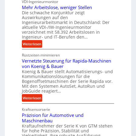
VDI-Ingenieurmonitor
r
s
d
Mehr Arbeitslose, weniger Stellen
o
l
Die schwache Konjunktur zeigt
n
a
Auswirkungen auf den
e
n
Ingenieurarbeitsmarkt in Deutschland: Der
s
g
aktuelle VDI-/IW-Ingenieurmonitor
s
verzeichnet mit 58.392 Arbeitslosen in
l
t
Ingenieur- und IT-Berufen den…
e
e
:
b
Weiterlesen
i
M
i
g
Rüstzeiten minimieren
e
g
e
Vernetzte Steuerung für Rapida-Maschinen
h
e
r
von Koenig & Bauer
r
K
t
Koenig & Bauer stellt Automatisierungs- und
A
u
Kommunikationslösungen für die
U
r
g
Bogenoffsetmaschinen der Serie Rapida vor.
m
b
e
Mit den Systemen AutoSet, AutoRun und
s
e
l
JobGuide reagiert…
a
i
g
:
Weiterlesen
t
t
e
V
z
s
w
Kraftsensorserie
e
u
l
i
Präzision für Automotive und
r
n
o
n
Maschinenbau
n
d
s
d
Kraftaufnehmer der Serie K von GTM stehen
e
A
e
für hohe Präzision, Stabilität und
e
t
u
Vielseitigkeit. Ihre robuste Ausführung,
,
t