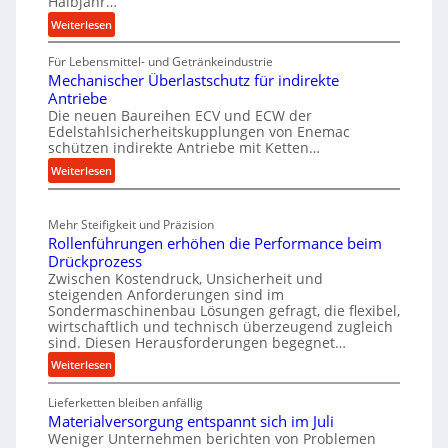
Halbjahr…
e
c
:
Weiterlesen
r
h
M
t
r
Für Lebensmittel- und Getränkeindustrie
a
s
Mechanischer Überlastschutz für indirekte
s
o
t
Antriebe
c
b
e
Die neuen Baureihen ECV und ECW der
h
u
Edelstahlsicherheitskupplungen von Enemac
i
i
s
schützen indirekte Antriebe mit Ketten…
g
n
t
:
Weiterlesen
t
e
M
n
v
e
b
o
Mehr Steifigkeit und Präzision
c
a
n
Rollenführungen erhöhen die Performance beim
h
u
S
Drückprozess
a
-
Zwischen Kostendruck, Unsicherheit und
p
n
B
steigenden Anforderungen sind im
i
i
e
Sondermaschinenbau Lösungen gefragt, die flexibel,
n
s
wirtschaftlich und technisch überzeugend zugleich
s
sind. Diesen Herausforderungen begegnet…
c
d
t
h
e
:
Weiterlesen
e
e
R
l
l
r
Lieferketten bleiben anfällig
o
l
a
Ü
Materialversorgung entspannt sich im Juli
l
u
n
b
Weniger Unternehmen berichten von Problemen
l
n
t