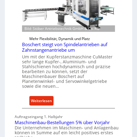
z
t
e
t
s
W
e
c
e
i
h
r
l
e
Bild: Stöber Antriebstechnik GmbH & Co. KG
k
e
W
z
Mehr Flexibilität, Dynamik und Platz
n
i
e
Boschert steigt von Spindelantrieben auf
e
r
u
Zahnstangenantriebe um
i
t
g
Um mit der Kupferstanzmaschine CuMaster
n
s
sehr lange Kupfer-, Aluminium- und
b
c
Stahlschienen hochdynamisch und präzise
a
bearbeiten zu können, setzt der
h
u
Maschinenbauer Boschert auf
a
Planetenwinkel- und Servowinkelgetriebe
p
f
sowie die neuen…
r
t
o
z
z
:
Weiterlesen
e
e
B
i
s
o
Auftragseingang 1. Halbjahr
g
s
s
Maschinenbau-Bestellungen 5% über Vorjahr
t
e
c
Die Unternehmen im Maschinen- und Anlagenbau
s
können in Summe auf ein leicht positives erstes
h
i