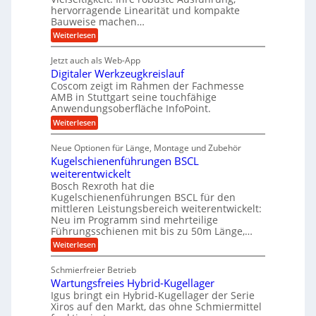
z
hervorragende Linearität und kompakte
f
w
r
t
Bauweise machen…
t
e
i
e
:
Weiterlesen
r
n
e
P
S
a
i
b
r
t
Jetzt auch als Web-App
g
ä
g
e
e
Digitaler Werkzeugkreislauf
z
s
e
f
i
Coscom zeigt im Rahmen der Fachmesse
u
e
r
ü
s
AMB in Stuttgart seine touchfähige
e
i
i
S
r
Anwendungsoberfläche InfoPoint.
r
o
n
t
r
:
Weiterlesen
n
u
g
D
f
e
a
n
i
a
ü
Neue Optionen für Länge, Montage und Zubehör
l
u
g
g
r
n
Kugelschienenführungen BSCL
l
e
i
A
f
g
t
weiterentwickelt
u
e
U
ü
a
t
Bosch Rexroth hat die
n
m
l
r
o
Kugelschienenführungen BSCL für den
e
g
m
R
mittleren Leistungsbereich weiterentwickelt:
r
o
e
Neu im Programm sind mehrteilige
a
W
t
b
Führungsschienen mit bis zu 50m Länge,…
e
i
p
r
u
v
:
Weiterlesen
i
k
e
K
n
d
z
u
u
g
Schmierfreier Betrieb
e
n
a
g
u
e
d
Wartungsfreies Hybrid-Kugellager
e
-
g
M
l
Igus bringt ein Hybrid-Kugellager der Serie
n
k
M
a
s
Xiros auf den Markt, das ohne Schmiermittel
r
s
a
c