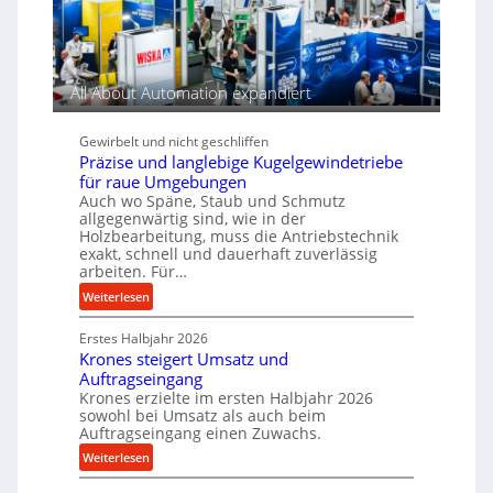
n
A
p
f
n
t
a
o
t
r
n
r
r
n
i
m
All About Automation expandiert
i
t
a
e
e
s
n
b
Gewirbelt und nicht geschliffen
b
i
c
e
Präzise und langlebige Kugelgewindetriebe
e
c
e
u
für raue Umgebungen
h
b
m
Auch wo Späne, Staub und Schmutz
i
e
allgegenwärtig sind, wie in der
m
i
Holzbearbeitung, muss die Antriebstechnik
J
m
exakt, schnell und dauerhaft zuverlässig
arbeiten. Für…
u
D
l
r
:
Weiterlesen
i
ü
P
c
Erstes Halbjahr 2026
r
k
Krones steigert Umsatz und
ä
p
Auftragseingang
z
Krones erzielte im ersten Halbjahr 2026
r
i
sowohl bei Umsatz als auch beim
o
s
Auftragseingang einen Zuwachs.
z
e
:
Weiterlesen
e
u
K
s
n