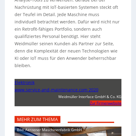
Nachrüstung mit IoT-basierten Systemen steckt oft
der Teufel im Detail. Jede Maschine muss
individuell betrachtet werden. Dafür wird nicht nur
ein Retrofit-fähiges Portfolio, sondern auch
qualifiziertes Personal benötigt. Hier steht
Weidmüller seinen Kunden als Partner zur Seite,
denn die Komplexität der neuen Technologien wie
KI oder IoT muss für den Anwender beherrschbar
bleiben.
Elektronik
www.service-and-maintenance.com 2020
Weidmüller Interface GmbH & Co. KG
Zur Firmenwebsite
MEHR ZUM THEMA
Bild: Aerzener Maschinenfabrik GmbH