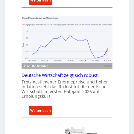
Weiterlesen
a
M
u
e
f
t
v
h
o
o
n
d
I
e
n
n
d
f
u
ü
Bild: Ifo Institut
s
r
t
Deutsche Wirtschaft zeigt sich robust
n
r
a
Trotz gestiegener Energiepreise und hoher
i
Inflation sieht das Ifo Institut die deutsche
c
Wirtschaft im ersten Halbjahr 2026 auf
e
h
Erholungskurs.
-
h
E
a
r
:
Weiterlesen
l
s
D
t
a
e
i
t
u
g