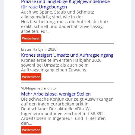
Präzise und langlebige Kugelgewindetriebe
g
e
für raue Umgebungen
e
i
Auch wo Späne, Staub und Schmutz
l
m
allgegenwärtig sind, wie in der
g
D
Holzbearbeitung, muss die Antriebstechnik
e
exakt, schnell und dauerhaft zuverlässig
r
w
arbeiten. Für…
ü
i
c
:
Weiterlesen
n
k
P
d
p
Erstes Halbjahr 2026
r
e
r
Krones steigert Umsatz und Auftragseingang
ä
t
Krones erzielte im ersten Halbjahr 2026
o
z
r
sowohl bei Umsatz als auch beim
z
i
Auftragseingang einen Zuwachs.
i
e
s
e
:
Weiterlesen
s
e
b
K
s
u
u
VDI-Ingenieurmonitor
r
n
n
Mehr Arbeitslose, weniger Stellen
o
d
Die schwache Konjunktur zeigt Auswirkungen
d
n
l
auf den Ingenieurarbeitsmarkt in
H
e
a
Deutschland: Der aktuelle VDI-/IW-
y
s
n
Ingenieurmonitor verzeichnet mit 58.392
d
s
Arbeitslosen in Ingenieur- und IT-Berufen
g
r
t
den…
l
a
e
e
:
Weiterlesen
u
i