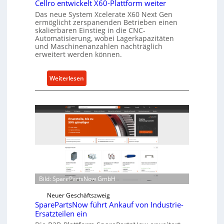
Cellro entwickelt X60-Plattform weiter
a
Das neue System Xcelerate X60 Next Gen
s
ermöglicht zerspanenden Betrieben einen
t
skalierbaren Einstieg in die CNC-
Automatisierung, wobei Lagerkapazitäten
s
und Maschinenanzahlen nachträglich
c
erweitert werden können.
h
u
:
Weiterlesen
t
C
z
e
f
l
ü
l
r
r
i
o
n
e
d
n
i
t
r
Bild: SparePartsNow GmbH
w
e
i
Neuer Geschäftszweig
k
c
SparePartsNow führt Ankauf von Industrie-
t
Ersatzteilen ein
k
e