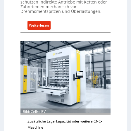
schützen indirekte Antriebe mit Ketten oder
Zahnriemen mechanisch vor
Drehmomentspitzen und Überlastungen.
:
Weiterlesen
M
e
c
h
a
n
i
s
c
h
e
r
Ü
b
Bild: Cellro BV
e
Zusätzliche Lagerkapazität oder weitere CNC-
r
Maschine
l