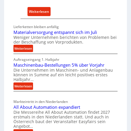
h
E
a
r
:
Weiterlesen
l
s
D
t
a
e
i
Lieferketten bleiben anfällig
t
u
g
Materialversorgung entspannt sich im Juli
z
t
Weniger Unternehmen berichten von Problemen bei
e
t
der Beschaffung von Vorprodukten.
s
W
e
c
:
Weiterlesen
e
i
M
h
r
l
Auftragseingang 1. Halbjahr
a
e
k
Maschinenbau-Bestellungen 5% über Vorjahr
t
e
W
z
Die Unternehmen im Maschinen- und Anlagenbau
e
n
i
können in Summe auf ein leicht positives erstes
e
r
e
r
Halbjahr…
u
i
i
t
:
Weiterlesen
g
a
n
s
M
l
b
a
c
v
a
Markteintritt in den Niederlanden
s
h
e
u
All About Automation expandiert
c
a
r
p
Die Messereihe All About Automation findet 2027
h
s
f
erstmals in den Niederlanden statt. Und auch in
r
i
o
Österreich baut der Veranstalter Easyfairs sein
t
o
n
Angebot…
r
z
z
e