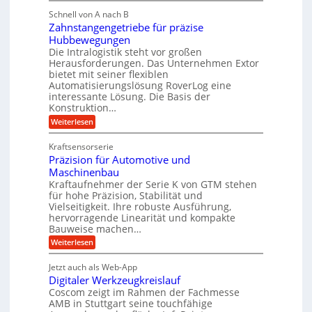
b
M
l
g
i
Schnell von A nach B
e
i
e
Zahnstangengetriebe für präzise
g
h
k
r
Hubbewegungen
e
r
i
t
Die Intralogistik steht vor großen
K
A
m
Herausforderungen. Das Unternehmen Extor
U
u
r
bietet mit seiner flexiblen
V
m
g
b
Automatisierungslösung RoverLog eine
e
s
e
e
interessante Lösung. Die Basis der
r
a
l
Konstruktion…
i
g
t
g
t
:
Weiterlesen
l
z
Z
e
s
a
e
u
Kraftsensorserie
w
l
h
i
n
Präzision für Automotive und
i
o
n
c
d
s
Maschinenbau
n
s
t
h
A
Kraftaufnehmer der Serie K von GTM stehen
d
e
a
für hohe Präzision, Stabilität und
u
e
n
,
Vielseitigkeit. Ihre robuste Ausführung,
g
f
t
w
hervorragende Linearität und kompakte
e
t
r
e
Bauweise machen…
n
r
g
i
n
:
Weiterlesen
e
a
P
e
i
t
r
g
b
g
Jetzt auch als Web-App
r
ä
s
i
e
e
Digitaler Werkzeugkreislauf
z
e
e
i
Coscom zeigt im Rahmen der Fachmesse
f
r
b
s
i
AMB in Stuttgart seine touchfähige
ü
S
e
i