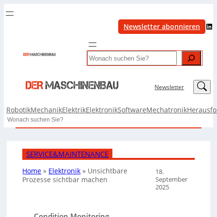
LinkedIn
Newsletter abonnieren
Search
LinkedIn
Newsletter
Robotik
Mechanik
Elektrik
Elektronik
Software
Mechatronik
Herausf
Search
SERVICE&MAINTENANCE
Home
»
Elektronik
»
Unsichtbare
18.
September
Prozesse sichtbar machen
2025
Condition Monitoring