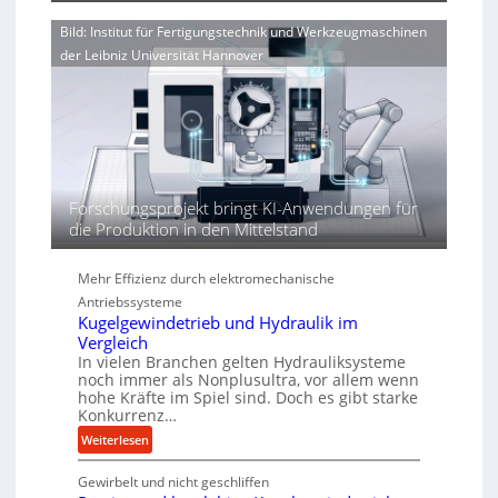
e
V
d
n
o
Bild: Institut für Fertigungstechnik und Werkzeugmaschinen
i
e
r
der Leibniz Universität Hannover
e
r
j
r
h
a
t
ö
h
h
r
e
n
d
Forschungsprojekt bringt KI-Anwendungen für
i
die Produktion in den Mittelstand
e
P
e
Mehr Effizienz durch elektromechanische
r
Antriebssysteme
f
Kugelgewindetrieb und Hydraulik im
o
Vergleich
In vielen Branchen gelten Hydrauliksysteme
r
noch immer als Nonplusultra, vor allem wenn
m
hohe Kräfte im Spiel sind. Doch es gibt starke
a
Konkurrenz…
n
:
Weiterlesen
c
K
e
Gewirbelt und nicht geschliffen
u
b