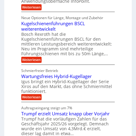
Anwendungsoberfläche InfoPoint.
n
f
r
t
o
ü
:
g
Weiterlesen
n
r
e
r
D
f
a
a
l
p
i
ü
Neue Optionen für Länge, Montage und Zubehör
n
r
g
u
l
r
ä
Kugelschienenführungen BSCL
i
g
A
e
e
z
t
weiterentwickelt
u
U
i
n
a
t
Bosch Rexroth hat die
s
l
m
o
Kugelschienenführungen BSCL für den
e
e
m
g
mittleren Leistungsbereich weiterentwickelt:
H
r
o
Neu im Programm sind mehrteilige
u
e
W
t
b
Führungsschienen mit bis zu 50m Länge,…
e
i
b
b
r
v
:
Weiterlesen
u
e
k
e
K
w
n
z
u
u
e
Schmierfreier Betrieb
e
n
g
g
g
u
d
Wartungsfreies Hybrid-Kugellager
e
e
u
g
M
l
Igus bringt ein Hybrid-Kugellager der Serie
n
k
n
a
s
Xiros auf den Markt, das ohne Schmiermittel
g
r
s
c
funktioniert.
e
e
c
h
n
i
h
:
Weiterlesen
i
s
i
W
e
l
n
a
n
Auftragseingang steigt um 7%
a
e
r
e
u
Trumpf erzielt Umsatz knapp über Vorjahr
n
t
n
f
b
u
Trumpf hat die vorläufigen Zahlen für das
f
a
n
ü
Geschäftsjahr 2025/26 vorgelegt. Demnach
u
g
h
wurde ein Umsatz von 4,3Mrd.€ erzielt,
s
r
dieser lag damit in etwa…
f
u