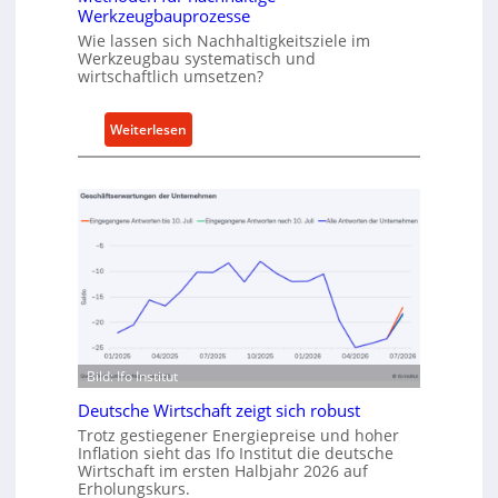
h
Werkzeugbauprozesse
r
Wie lassen sich Nachhaltigkeitsziele im
t
Werkzeugbau systematisch und
A
wirtschaftlich umsetzen?
n
k
:
Weiterlesen
a
M
u
e
f
t
v
h
o
o
n
d
I
e
n
n
d
f
u
ü
s
Bild: Ifo Institut
r
t
n
Deutsche Wirtschaft zeigt sich robust
r
a
Trotz gestiegener Energiepreise und hoher
i
Inflation sieht das Ifo Institut die deutsche
c
e
Wirtschaft im ersten Halbjahr 2026 auf
h
Erholungskurs.
-