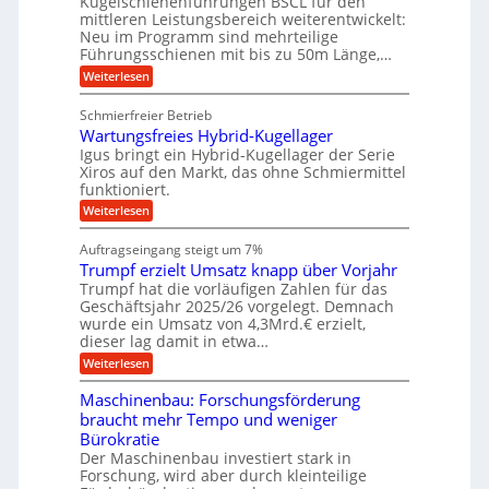
Kugelschienenführungen BSCL für den
e
e
m
e
mittleren Leistungsbereich weiterentwickelt:
H
r
o
Neu im Programm sind mehrteilige
u
b
W
t
b
Führungsschienen mit bis zu 50m Länge,…
e
i
u
b
r
v
:
Weiterlesen
n
e
k
e
K
w
z
g
u
u
e
Schmierfreier Betrieb
e
n
e
g
g
u
d
Wartungsfreies Hybrid-Kugellager
e
n
u
g
M
l
Igus bringt ein Hybrid-Kugellager der Serie
n
k
a
s
Xiros auf den Markt, das ohne Schmiermittel
g
r
s
c
funktioniert.
e
e
c
h
n
i
h
:
Weiterlesen
i
s
i
W
e
l
n
a
n
Auftragseingang steigt um 7%
a
e
r
e
u
Trumpf erzielt Umsatz knapp über Vorjahr
n
t
n
f
b
u
Trumpf hat die vorläufigen Zahlen für das
f
a
n
ü
Geschäftsjahr 2025/26 vorgelegt. Demnach
u
g
h
wurde ein Umsatz von 4,3Mrd.€ erzielt,
s
r
dieser lag damit in etwa…
f
u
:
r
Weiterlesen
n
T
e
g
r
i
e
Maschinenbau: Forschungsförderung
u
e
n
braucht mehr Tempo und weniger
m
s
B
Bürokratie
p
H
S
f
y
Der Maschinenbau investiert stark in
C
e
b
L
Forschung, wird aber durch kleinteilige
r
r
w