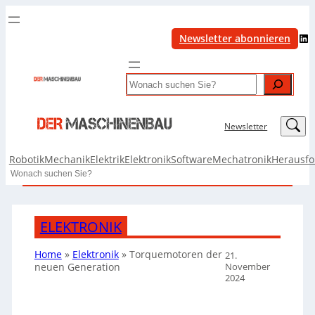
LinkedIn
Newsletter abonnieren
Search
LinkedIn
Newsletter
Robotik
Mechanik
Elektrik
Elektronik
Software
Mechatronik
Herausf
Search
ELEKTRONIK
Home
»
Elektronik
»
Torquemotoren der
21.
November
neuen Generation
2024