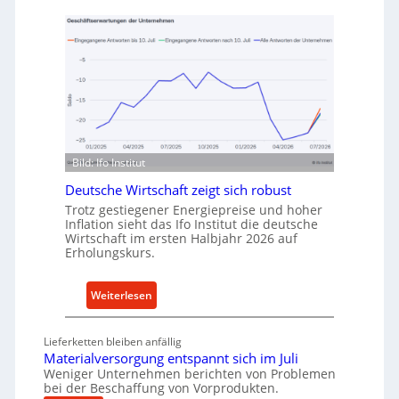
e
f
t
v
h
o
o
n
d
I
e
n
n
d
f
u
ü
Bild: Ifo Institut
s
r
t
Deutsche Wirtschaft zeigt sich robust
n
r
Trotz gestiegener Energiepreise und hoher
a
i
Inflation sieht das Ifo Institut die deutsche
c
Wirtschaft im ersten Halbjahr 2026 auf
e
h
Erholungskurs.
-
h
E
a
:
Weiterlesen
r
l
D
s
t
e
a
i
Lieferketten bleiben anfällig
u
t
Materialversorgung entspannt sich im Juli
g
t
z
Weniger Unternehmen berichten von Problemen
e
bei der Beschaffung von Vorprodukten.
s
t
W