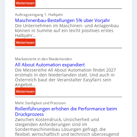
c
:
Weiterlesen
e
e
M
h
i
r
Auftragseingang 1. Halbjahr
a
e
l
k
Maschinenbau-Bestellungen 5% über Vorjahr
t
W
e
z
Die Unternehmen im Maschinen- und Anlagenbau
e
i
n
können in Summe auf ein leicht positives erstes
e
r
r
Halbjahr…
e
u
i
t
i
:
Weiterlesen
a
g
s
M
n
l
b
a
c
v
a
Markteintritt in den Niederlanden
s
h
e
u
All About Automation expandiert
c
a
r
Die Messereihe All About Automation findet 2027
p
h
s
f
erstmals in den Niederlanden statt. Und auch in
r
i
o
Österreich baut der Veranstalter Easyfairs sein
t
o
n
Angebot…
r
z
e
z
g
:
Weiterlesen
e
n
e
u
A
i
b
n
s
Mehr Steifigkeit und Präzision
l
g
a
g
s
Rollenführungen erhöhen die Performance beim
l
t
u
e
Drückprozess
A
e
-
s
Zwischen Kostendruck, Unsicherheit und
n
b
B
steigenden Anforderungen sind im
i
t
o
Sondermaschinenbau Lösungen gefragt, die
e
s
c
u
flexibel, wirtschaftlich und technisch überzeugend
s
p