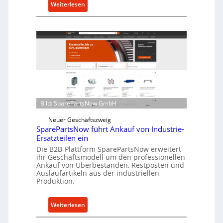
:
Weiterlesen
t
C
z
e
f
l
ü
l
r
r
i
o
n
e
d
n
i
t
Bild: SparePartsNow GmbH
r
w
e
i
Neuer Geschäftszweig
k
SparePartsNow führt Ankauf von Industrie-
c
t
Ersatzteilen ein
k
e
Die B2B-Plattform SparePartsNow erweitert
e
A
ihr Geschäftsmodell um den professionellen
l
Ankauf von Überbeständen, Restposten und
n
t
Auslaufartikeln aus der industriellen
t
Produktion.
X
r
6
i
0
:
Weiterlesen
e
-
S
b