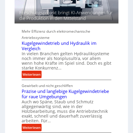
n
d
Forschungsprojekt bringt KI-Anwendungen für
i
die Produktion in den Mittelstand
e
P
Mehr Effizienz durch elektromechanische
e
Antriebssysteme
r
Kugelgewindetrieb und Hydraulik im
f
Vergleich
o
In vielen Branchen gelten Hydrauliksysteme
r
noch immer als Nonplusultra, vor allem
m
wenn hohe Kräfte im Spiel sind. Doch es gibt
a
starke Konkurrenz…
n
:
Weiterlesen
c
K
e
Gewirbelt und nicht geschliffen
u
b
Präzise und langlebige Kugelgewindetriebe
g
e
für raue Umgebungen
e
i
Auch wo Späne, Staub und Schmutz
l
m
allgegenwärtig sind, wie in der
g
Holzbearbeitung, muss die Antriebstechnik
D
e
exakt, schnell und dauerhaft zuverlässig
r
w
arbeiten. Für…
ü
i
:
Weiterlesen
c
n
P