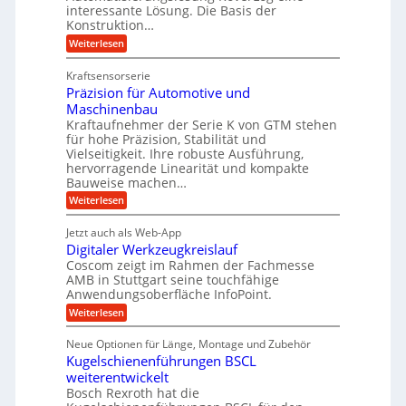
s
e
l
interessante Lösung. Die Basis der
g
a
Konstruktion…
i
g
l
t
t
e
:
Weiterlesen
e
z
Z
s
w
a
i
u
Kraftsensorserie
l
i
h
c
n
Präzision für Automotive und
o
n
n
h
d
s
Maschinenbau
s
d
t
A
Kraftaufnehmer der Serie K von GTM stehen
e
e
a
für hohe Präzision, Stabilität und
u
n
,
t
Vielseitigkeit. Ihre robuste Ausführung,
g
f
w
r
hervorragende Linearität und kompakte
e
t
e
i
Bauweise machen…
n
r
g
n
e
:
Weiterlesen
e
a
P
i
b
t
r
g
g
e
Jetzt auch als Web-App
r
ä
s
i
e
f
Digitaler Werkzeugkreislauf
z
e
e
i
Coscom zeigt im Rahmen der Fachmesse
r
ü
b
s
i
AMB in Stuttgart seine touchfähige
S
r
e
i
Anwendungsoberfläche InfoPoint.
n
f
t
r
o
ü
:
g
Weiterlesen
n
e
a
r
D
f
a
l
u
p
i
ü
Neue Optionen für Länge, Montage und Zubehör
n
r
g
l
e
r
ä
Kugelschienenführungen BSCL
i
g
A
e
U
z
t
weiterentwickelt
u
i
n
m
a
t
Bosch Rexroth hat die
s
l
o
g