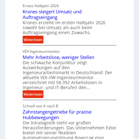
k
d
Erstes Halbjahr 2026
r
p
e
Krones steigert Umsatz und
ä
r
t
Auftragseingang
z
o
r
Krones erzielte im ersten Halbjahr 2026
i
z
i
sowohl bei Umsatz als auch beim
s
e
Auftragseingang einen Zuwachs.
e
e
s
b
:
Weiterlesen
u
s
u
K
n
n
VDI-Ingenieurmonitor
r
d
d
Mehr Arbeitslose, weniger Stellen
o
l
Die schwache Konjunktur zeigt
H
n
a
Auswirkungen auf den
y
e
n
Ingenieurarbeitsmarkt in Deutschland: Der
d
s
g
aktuelle VDI-/IW-Ingenieurmonitor
r
s
verzeichnet mit 58.392 Arbeitslosen in
l
a
t
Ingenieur- und IT-Berufen den…
e
u
e
:
b
Weiterlesen
l
i
M
i
i
g
Schnell von A nach B
e
g
k
e
Zahnstangengetriebe für präzise
h
e
i
r
Hubbewegungen
r
K
m
t
Die Intralogistik steht vor großen
A
u
Herausforderungen. Das Unternehmen Extor
V
U
r
g
bietet mit seiner flexiblen
e
m
b
e
Automatisierungslösung RoverLog eine
r