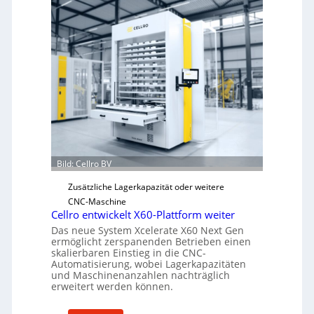
c
h
a
n
i
s
c
h
e
r
Ü
Bild: Cellro BV
b
e
Zusätzliche Lagerkapazität oder weitere
r
CNC-Maschine
l
Cellro entwickelt X60-Plattform weiter
a
Das neue System Xcelerate X60 Next Gen
s
ermöglicht zerspanenden Betrieben einen
skalierbaren Einstieg in die CNC-
t
Automatisierung, wobei Lagerkapazitäten
s
und Maschinenanzahlen nachträglich
c
erweitert werden können.
h
u