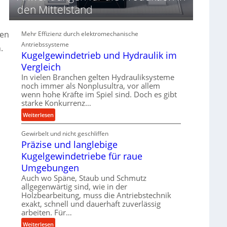
d
den Mittelstand
i
e
P
ben
Mehr Effizienz durch elektromechanische
e
Antriebssysteme
.
r
Kugelgewindetrieb und Hydraulik im
f
Vergleich
o
In vielen Branchen gelten Hydrauliksysteme
r
noch immer als Nonplusultra, vor allem
m
wenn hohe Kräfte im Spiel sind. Doch es gibt
a
starke Konkurrenz…
n
:
Weiterlesen
c
K
e
Gewirbelt und nicht geschliffen
u
b
Präzise und langlebige
g
e
e
Kugelgewindetriebe für raue
i
l
Umgebungen
m
g
D
Auch wo Späne, Staub und Schmutz
e
r
allgegenwärtig sind, wie in der
w
Holzbearbeitung, muss die Antriebstechnik
ü
i
exakt, schnell und dauerhaft zuverlässig
c
n
arbeiten. Für…
k
d
p
:
Weiterlesen