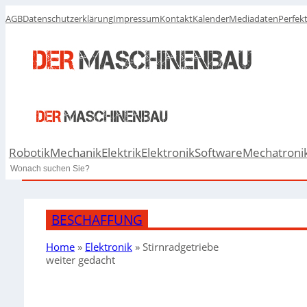
AGB
Datenschutzerklärung
Impressum
Kontakt
Kalender
Mediadaten
Perfek
Robotik
Mechanik
Elektrik
Elektronik
Software
Mechatroni
Search
BESCHAFFUNG
Home
»
Elektronik
»
Stirnradgetriebe
weiter gedacht