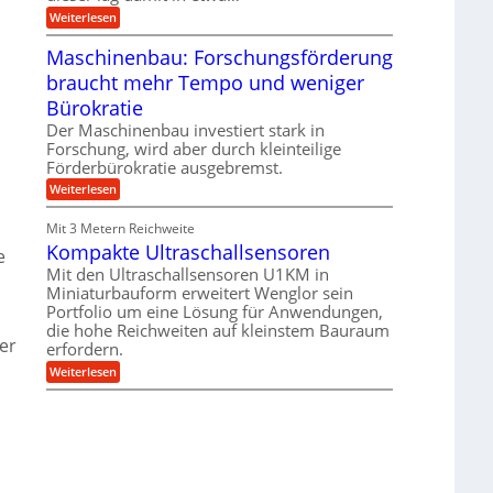
e
i
:
Weiterlesen
n
e
T
B
s
r
Maschinenbau: Forschungsförderung
S
H
u
C
y
braucht mehr Tempo und weniger
m
L
b
p
w
Bürokratie
r
f
e
i
e
Der Maschinenbau investiert stark in
i
d
r
t
Forschung, wird aber durch kleinteilige
-
z
e
Förderbürokratie ausgebremst.
K
i
r
u
e
:
Weiterlesen
e
g
l
M
n
e
t
a
t
Mit 3 Metern Reichweite
l
U
s
w
l
m
Kompakte Ultraschallsensoren
c
e
i
a
s
h
c
Mit den Ultraschallsensoren U1KM in
g
a
i
k
e
Miniaturbauform erweitert Wenglor sein
t
n
e
r
z
Portfolio um eine Lösung für Anwendungen,
e
l
k
n
die hohe Reichweiten auf kleinstem Bauraum
t
n
er
b
erfordern.
a
a
:
p
Weiterlesen
u
K
p
:
o
ü
F
m
b
o
p
e
r
a
r
s
k
V
c
t
o
h