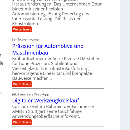
e
r
m
Herausforderungen. Das Unternehmen Extor
l
l
b
bietet mit seiner flexiblen
s
e
g
Automatisierungslösung RoverLog eine
e
a
i
e
interessante Lösung. Die Basis der
i
t
c
w
Konstruktion…
t
z
h
i
:
Weiterlesen
s
u
Z
n
l
n
a
d
Kraftsensorserie
o
h
d
Präzision für Automotive und
e
n
s
A
s
t
Maschinenbau
e
u
t
g
r
,
a
Kraftaufnehmer der Serie K von GTM stehen
f
i
n
le
w
für hohe Präzision, Stabilität und
t
g
e
Vielseitigkeit. Ihre robuste Ausführung,
e
r
e
b
hervorragende Linearität und kompakte
n
n
a
Bauweise machen…
e
g
i
g
e
f
:
Weiterlesen
g
s
t
P
ü
r
e
e
r
°
i
Jetzt auch als Web-App
r
r
ä
i
e
Digitaler Werkzeugkreislauf
r
z
S
e
n
b
i
a
Coscom zeigt im Rahmen der Fachmesse
e
t
g
s
f
AMB in Stuttgart seine touchfähige
u
i
e
a
ü
Anwendungsoberfläche InfoPoint.
o
e
l
r
n
n
:
U
Weiterlesen
p
l
g
f
D
r
m
ü
e
i