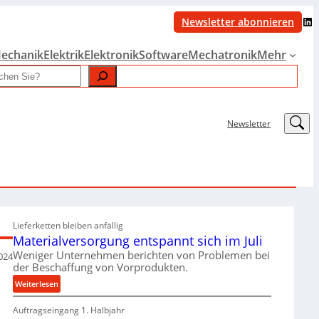
LinkedIn
Newsletter abonnieren
echanik
Elektrik
Elektronik
Software
Mechatronik
Mehr
LinkedIn
Newsletter
Lieferketten bleiben anfällig
Materialversorgung entspannt sich im Juli
Weniger Unternehmen berichten von Problemen bei
024
der Beschaffung von Vorprodukten.
:
Weiterlesen
M
Auftragseingang 1. Halbjahr
a