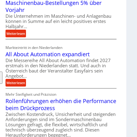
Maschinenbau-Bestellungen 5% über
t
e
Vorjahr
r
Die Unternehmen im Maschinen- und Anlagenbau
i
können in Summe auf ein leicht positives erstes
a
Halbjahr…
l
:
Weiterlesen
v
M
e
a
Markteintritt in den Niederlanden
r
s
All About Automation expandiert
s
c
Die Messereihe All About Automation findet 2027
o
h
erstmals in den Niederlanden statt. Und auch in
r
i
Österreich baut der Veranstalter Easyfairs sein
g
n
Angebot…
u
e
:
Weiterlesen
n
n
A
g
b
Mehr Steifigkeit und Präzision
l
e
a
Rollenführungen erhöhen die Performance
l
n
u
A
t
beim Drückprozess
-
b
s
Zwischen Kostendruck, Unsicherheit und steigenden
B
o
p
Anforderungen sind im Sondermaschinenbau
e
u
Lösungen gefragt, die flexibel, wirtschaftlich und
a
s
technisch überzeugend zugleich sind. Diesen
t
n
t
Herausforderungen begegnet…
A
n