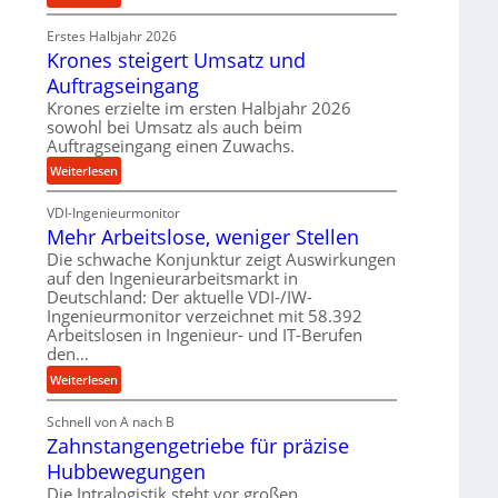
e
r
P
t
Erstes Halbjahr 2026
o
r
r
Krones steigert Umsatz und
z
ä
i
e
z
Auftragseingang
e
s
i
Krones erzielte im ersten Halbjahr 2026
b
s
s
sowohl bei Umsatz als auch beim
u
e
Auftragseingang einen Zuwachs.
n
u
:
Weiterlesen
d
n
K
H
d
VDI-Ingenieurmonitor
r
y
l
Mehr Arbeitslose, weniger Stellen
o
d
a
n
Die schwache Konjunktur zeigt Auswirkungen
r
n
auf den Ingenieurarbeitsmarkt in
e
a
g
Deutschland: Der aktuelle VDI-/IW-
s
u
l
Ingenieurmonitor verzeichnet mit 58.392
s
l
e
Arbeitslosen in Ingenieur- und IT-Berufen
t
i
den…
b
e
k
i
:
Weiterlesen
i
i
g
M
g
m
e
Schnell von A nach B
e
e
V
K
Zahnstangengetriebe für präzise
h
r
e
u
r
t
Hubbewegungen
r
g
A
U
Die Intralogistik steht vor großen
g