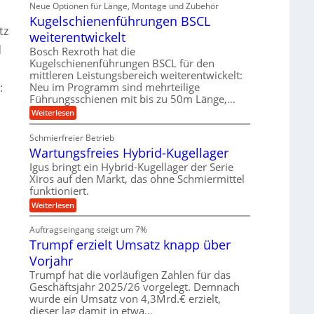
ä
Neue Optionen für Länge, Montage und Zubehör
r
g
g
n
z
A
Kugelschienenführungen BSCL
i
e
i
u
tz
t
s
b
weiterentwickelt
t
a
e
o
u
d
l
Bosch Rexroth hat die
H
m
e
n
u
Kugelschienenführungen BSCL für den
o
r
b
mittleren Leistungsbereich weiterentwickelt:
g
t
W
b
i
Neu im Programm sind mehrteilige
:
e
e
e
v
Führungsschienen mit bis zu 50m Länge,…
r
w
n
e
k
e
:
Weiterlesen
u
z
g
K
n
e
u
u
d
u
Schmierfreier Betrieb
n
g
M
g
g
Wartungsfreies Hybrid-Kugellager
e
a
k
e
l
s
Igus bringt ein Hybrid-Kugellager der Serie
r
n
s
c
e
Xiros auf den Markt, das ohne Schmiermittel
c
h
i
funktioniert.
h
i
s
i
n
:
Weiterlesen
l
e
e
W
a
n
n
a
u
Auftragseingang steigt um 7%
e
b
r
f
n
a
Trumpf erzielt Umsatz knapp über
t
f
u
u
Vorjahr
ü
n
h
g
Trumpf hat die vorläufigen Zahlen für das
r
s
Geschäftsjahr 2025/26 vorgelegt. Demnach
u
f
wurde ein Umsatz von 4,3Mrd.€ erzielt,
n
r
g
dieser lag damit in etwa…
e