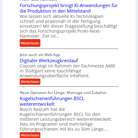
z
l
Forschungsprojekt bringt KI-Anwendungen für
r
u
o
die Produktion in den Mittelstand
n
n
s
Wie lassen sich aktuelle KI-Technologien
e
d
e
schnell und praxisnah in der Fertigung
t
A
einsetzen? Mit dieser Fragestellung beschäftigt
,
z
u
sich das Forschungsprojekt ProKI-Next-
w
t
Hannover. Ziel ist…
f
e
e
t
:
Weiterlesen
n
S
r
F
i
t
a
Jetzt auch als Web-App
o
g
e
g
Digitaler Werkzeugkreislauf
r
e
u
s
Coscom zeigt im Rahmen der Fachmesse AMB
s
r
e
in Stuttgart seine touchfähige
e
c
S
Anwendungsoberfläche InfoPoint.
r
i
h
t
:
u
Weiterlesen
n
u
e
D
n
g
n
i
l
Neue Optionen für Länge, Montage und Zubehör
g
a
g
g
l
Kugelschienenführungen BSCL
i
f
n
s
e
t
weiterentwickelt
ü
g
p
a
n
Bosch Rexroth hat die
r
l
r
Kugelschienenführungen BSCL für den
e
R
mittleren Leistungsbereich weiterentwickelt:
o
r
a
Neu im Programm sind mehrteilige
W
j
p
Führungsschienen mit bis zu 50m Länge,…
e
e
r
i
:
Weiterlesen
k
k