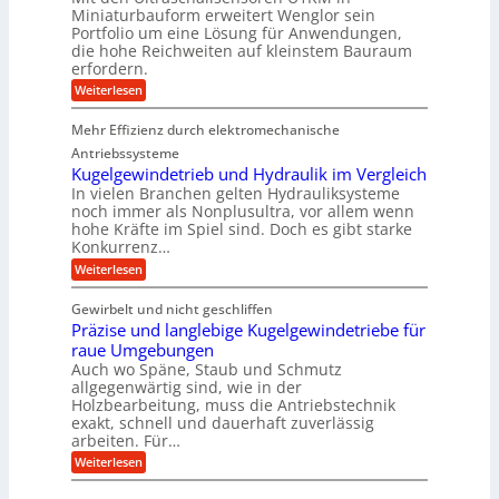
U
g
r
e
i
Miniaturbauform erweitert Wenglor sein
m
u
e
n
d
n
Portfolio um eine Lösung für Anwendungen,
s
l
t
e
e
i
a
l
die hohe Reichweiten auf kleinstem Bauraum
w
n
r
t
a
erfordern.
i
e
b
z
g
c
a
P
:
Weiterlesen
k
e
k
u
K
r
n
r
e
:
o
a
l
Mehr Effizienz durch elektromechanische
o
F
m
p
t
o
d
p
Antriebssysteme
p
r
a
ü
u
Kugelgewindetrieb und Hydraulik im Vergleich
s
k
b
In vielen Branchen gelten Hydrauliksysteme
k
c
t
e
noch immer als Nonplusultra, vor allem wenn
h
e
t
r
hohe Kräfte im Spiel sind. Doch es gibt starke
u
U
V
i
n
Konkurrenz…
l
o
o
g
t
r
:
Weiterlesen
s
r
n
j
K
f
a
a
u
i
ö
s
Gewirbelt und nicht geschliffen
h
g
n
r
c
Präzise und langlebige Kugelgewindetriebe für
r
e
d
h
d
l
raue Umgebungen
e
a
g
e
Auch wo Späne, Staub und Schmutz
r
l
e
u
n
allgegenwärtig sind, wie in der
l
w
n
s
Holzbearbeitung, muss die Antriebstechnik
M
i
g
e
exakt, schnell und dauerhaft zuverlässig
n
i
b
n
arbeiten. Für…
d
r
t
s
e
:
a
Weiterlesen
o
t
t
P
u
r
r
e
r
c
e