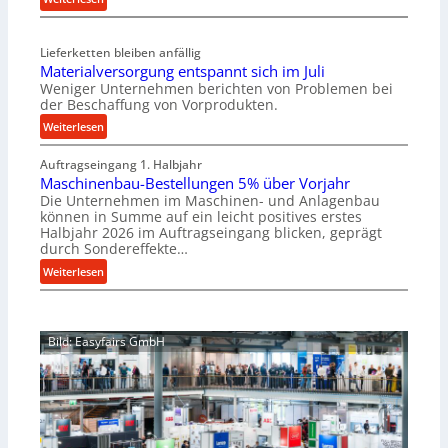
i
C
s
e
c
Lieferketten bleiben anfällig
l
h
Materialversorgung entspannt sich im Juli
l
e
Weniger Unternehmen berichten von Problemen bei
r
r
der Beschaffung von Vorprodukten.
o
Ü
:
Weiterlesen
e
b
M
n
e
Auftragseingang 1. Halbjahr
a
t
r
Maschinenbau-Bestellungen 5% über Vorjahr
t
w
l
Die Unternehmen im Maschinen- und Anlagenbau
e
i
a
können in Summe auf ein leicht positives erstes
r
c
s
Halbjahr 2026 im Auftragseingang blicken, geprägt
i
k
durch Sondereffekte…
t
a
e
s
:
Weiterlesen
l
l
c
M
v
t
h
a
e
X
u
s
r
6
Bild: Easyfairs GmbH
t
c
s
0
z
h
o
-
f
i
r
P
ü
n
g
l
r
e
u
a
i
n