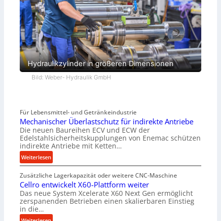
Hydraulikzylinder in größeren Dimensionen
Bild: Weber- Hydraulik GmbH
Für Lebensmittel- und Getränkeindustrie
Mechanischer Überlastschutz für indirekte Antriebe
Die neuen Baureihen ECV und ECW der
Edelstahlsicherheitskupplungen von Enemac schützen
indirekte Antriebe mit Ketten…
:
Weiterlesen
M
Zusätzliche Lagerkapazität oder weitere CNC-Maschine
e
Cellro entwickelt X60-Plattform weiter
c
Das neue System Xcelerate X60 Next Gen ermöglicht
h
zerspanenden Betrieben einen skalierbaren Einstieg
a
in die…
n
:
Weiterlesen