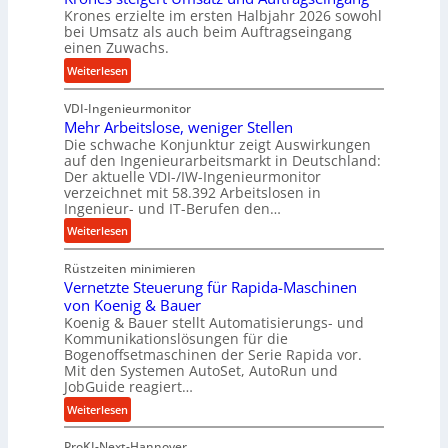
o
Krones erzielte im ersten Halbjahr 2026 sowohl
r
bei Umsatz als auch beim Auftragseingang
j
einen Zuwachs.
a
:
Weiterlesen
h
K
r
VDI-Ingenieurmonitor
r
Mehr Arbeitslose, weniger Stellen
o
Die schwache Konjunktur zeigt Auswirkungen
n
auf den Ingenieurarbeitsmarkt in Deutschland:
e
Der aktuelle VDI-/IW-Ingenieurmonitor
s
verzeichnet mit 58.392 Arbeitslosen in
s
Ingenieur- und IT-Berufen den…
t
:
Weiterlesen
e
M
i
Rüstzeiten minimieren
e
g
Vernetzte Steuerung für Rapida-Maschinen
h
e
von Koenig & Bauer
r
r
Koenig & Bauer stellt Automatisierungs- und
A
t
Kommunikationslösungen für die
r
Bogenoffsetmaschinen der Serie Rapida vor.
U
b
Mit den Systemen AutoSet, AutoRun und
m
e
JobGuide reagiert…
s
i
:
Weiterlesen
a
t
V
t
s
ProKI-Next-Hannover
e