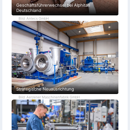
Geschäftsführerwechsel bei Alphitan
Deutschland
Bild: Antecs GmbH
Strategische Neuausrichtung
Bild: Aerzener Maschinenfabrik GmbH