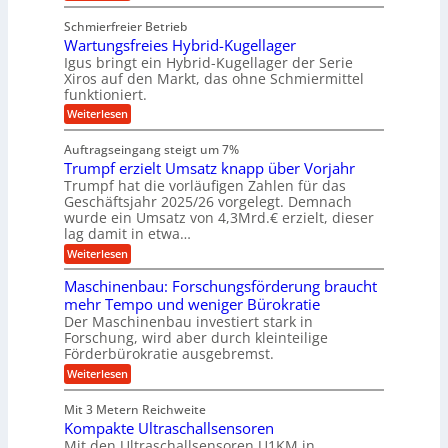
K
d
z
t
u
Schmierfreier Betrieb
a
e
g
b
u
Wartungsfreies Hybrid-Kugellager
-
e
r
g
l
Igus bringt ein Hybrid-Kugellager der Serie
M
k
i
s
Xiros auf den Markt, das ohne Schmiermittel
r
a
c
n
funktioniert.
e
s
h
g
i
:
Weiterlesen
i
c
s
W
t
e
l
h
a
n
K
Auftragseingang steigt um 7%
a
r
e
i
I
u
Trumpf erzielt Umsatz knapp über Vorjahr
t
n
n
f
u
Trumpf hat die vorläufigen Zahlen für das
-
f
e
n
ü
Geschäftsjahr 2025/26 vorgelegt. Demnach
A
g
h
n
wurde ein Umsatz von 4,3Mrd.€ erzielt, dieser
n
s
r
lag damit in etwa…
v
f
u
w
:
r
Weiterlesen
o
n
e
T
e
g
n
n
r
i
e
Maschinenbau: Forschungsförderung braucht
K
u
e
n
d
mehr Tempo und weniger Bürokratie
m
s
o
B
u
Der Maschinenbau investiert stark in
p
H
S
e
Forschung, wird aber durch kleinteilige
f
n
y
C
n
e
b
Förderbürokratie ausgebremst.
L
g
r
r
i
w
:
Weiterlesen
e
z
i
e
g
M
i
d
n
i
a
&
e
-
Mit 3 Metern Reichweite
t
f
s
l
K
e
B
Kompakte Ultraschallsensoren
c
ü
t
u
r
h
a
Mit den Ultraschallsensoren U1KM in