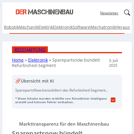
Linked
Newsletter
Robotik
Mechanik
Elektrik
Elektronik
Software
Mechatronik
Herausf
BESCHAFFUNG
Home
»
Elektronik
»
Sparepartsnow bündelt
3. Juli
2025
Refurbished-Segment
Übersicht mit KI
SparepartsNow konsolidiert das Refurbished-Segment
für industrielle Elektronik-, Elektro- und
* Diese Inhalte wurden mithilfe von Künstlicher Intelligenz
Automatisierungstechnik-Komponenten, indem es über
erstellt und können Fehler enthalten.
500.000 Produkte von diversen Partnern anbietet. Die
Plattform vereint rund 300 Lager, die rund um die Uhr
zugänglich sind, was Kunden ein erweitertes Netzwerk
Markttransparenz für den Maschinenbau
zugutekommen lässt. Alle Komponenten, einschließlich
über drei Millionen Ersatzteile von Herstellern wie
Sparepartsnow bündelt