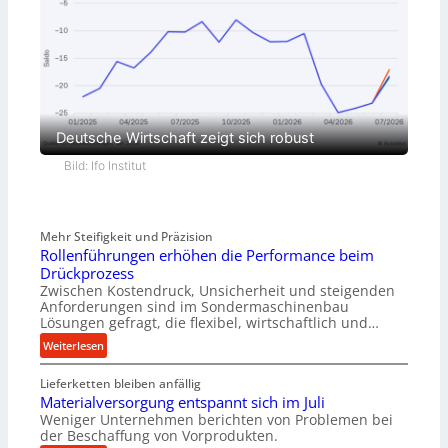
Deutsche Wirtschaft zeigt sich robust
Bild: Ifo Institut
Mehr Steifigkeit und Präzision
Rollenführungen erhöhen die Performance beim
Drückprozess
Zwischen Kostendruck, Unsicherheit und steigenden
Anforderungen sind im Sondermaschinenbau
Lösungen gefragt, die flexibel, wirtschaftlich und…
:
Weiterlesen
R
Lieferketten bleiben anfällig
o
Materialversorgung entspannt sich im Juli
l
Weniger Unternehmen berichten von Problemen bei
l
der Beschaffung von Vorprodukten.
e