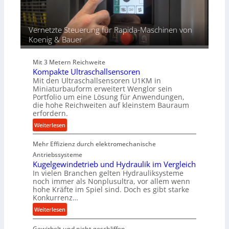
f
ü
r
Vernetzte Steuerung für Rapida-Maschinen von
d
Koenig & Bauer
i
e
Mit 3 Metern Reichweite
P
Kompakte Ultraschallsensoren
r
Mit den Ultraschallsensoren U1KM in
o
Miniaturbauform erweitert Wenglor sein
d
Portfolio um eine Lösung für Anwendungen,
u
die hohe Reichweiten auf kleinstem Bauraum
erfordern.
k
t
:
Weiterlesen
i
K
o
Mehr Effizienz durch elektromechanische
o
n
m
Antriebssysteme
i
p
Kugelgewindetrieb und Hydraulik im Vergleich
n
In vielen Branchen gelten Hydrauliksysteme
a
noch immer als Nonplusultra, vor allem wenn
d
k
hohe Kräfte im Spiel sind. Doch es gibt starke
e
t
Konkurrenz…
n
e
:
Weiterlesen
M
U
K
i
l
Gewirbelt und nicht geschliffen
u