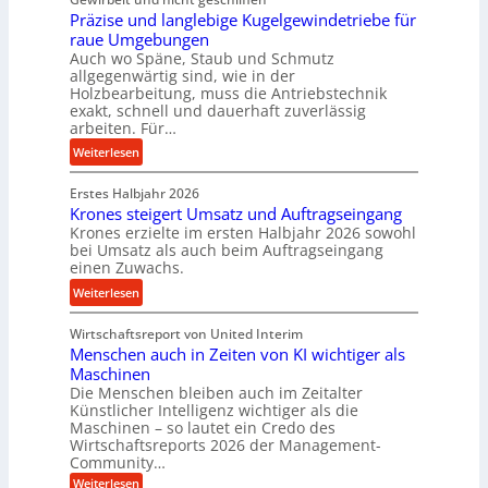
t
t
Präzise und langlebige Kugelgewindetriebe für
g
t
r
raue Umgebungen
e
e
a
Auch wo Späne, Staub und Schmutz
l
l
s
allgegenwärtig sind, wie in der
g
s
c
Holzbearbeitung, muss die Antriebstechnik
e
t
h
exakt, schnell und dauerhaft zuverlässig
w
arbeiten. Für…
a
a
i
n
l
:
Weiterlesen
n
d
l
P
d
s
Erstes Halbjahr 2026
r
e
e
Krones steigert Umsatz und Auftragseingang
ä
t
Krones erzielte im ersten Halbjahr 2026 sowohl
n
z
r
bei Umsatz als auch beim Auftragseingang
s
i
einen Zuwachs.
i
o
s
e
:
Weiterlesen
r
e
b
K
e
u
u
Wirtschaftsreport von United Interim
r
n
n
n
Menschen auch in Zeiten von KI wichtiger als
o
d
d
Maschinen
n
l
Die Menschen bleiben auch im Zeitalter
H
e
a
Künstlicher Intelligenz wichtiger als die
y
s
n
Maschinen – so lautet ein Credo des
d
s
g
Wirtschaftsreports 2026 der Management-
r
t
Community…
l
a
e
:
e
Weiterlesen