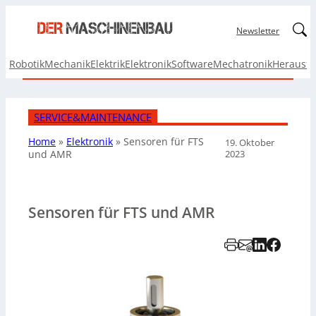
Linked
Newsletter
Robotik
Mechanik
Elektrik
Elektronik
Software
Mechatronik
Herausf
SERVICE&MAINTENANCE
Home
»
Elektronik
»
Sensoren für
FTS
19. Oktober
2023
und AMR
Sensoren für FTS und AMR