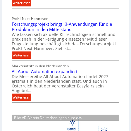
:
Weiterlesen
n
M
f
a
ü
ProKI-Next-Hannover
t
h
Forschungsprojekt bringt KI-Anwendungen für die
e
r
Produktion in den Mittelstand
r
u
Wie lassen sich aktuelle KI-Technologien schnell und
i
n
praxisnah in der Fertigung einsetzen? Mit dieser
a
g
Fragestellung beschäftigt sich das Forschungsprojekt
l
e
ProKI-Next-Hannover. Ziel ist…
v
n
:
Weiterlesen
e
e
F
r
r
Markteintritt in den Niederlanden
o
s
h
All About Automation expandiert
r
o
ö
Die Messereihe All About Automation findet 2027
s
r
erstmals in den Niederlanden statt. Und auch in
h
c
Österreich baut der Veranstalter Easyfairs sein
g
e
h
Angebot…
u
n
u
:
n
Weiterlesen
d
n
A
g
i
g
l
e
e
s
l
n
P
p
Bild: VDI Verein Deutscher Ingenieure e.V.
A
t
e
r
b
s
r
o
o
p
f