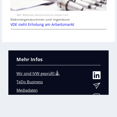
Bild: ©Monkey Business/stock.adobe.com
Elektroingenieurinnen und -ingenieure
VDE sieht Erholung am Arbeitsmarkt
Mehr Infos
Wir sind IVW geprüft!
TeDo Business
Mediadaten
Abo-Service