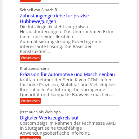
u
M
i
b
e
l
g
Schnell von A nach B
i
n
i
e
Zahnstangengetriebe für präzise
s
g
k
c
r
Hubbewegungen
e
h
i
Die Intralogistik steht vor großen
t
K
e
Herausforderungen. Das Unternehmen Extor
m
U
n
u
bietet mit seiner flexiblen
V
a
m
g
Automatisierungslösung RoverLog eine
u
e
s
e
interessante Lösung. Die Basis der
c
r
a
h
Konstruktion…
l
i
g
t
:
g
Weiterlesen
n
l
Z
z
e
Z
a
e
u
e
Kraftsensorserie
w
h
i
i
n
Präzision für Automotive und Maschinenbau
n
i
t
c
s
Kraftaufnehmer der Serie K von GTM stehen
d
e
n
t
für hohe Präzision, Stabilität und Vielseitigkeit.
h
n
A
d
a
Ihre robuste Ausführung, hervorragende
v
u
n
e
o
Linearität und kompakte Bauweise machen…
g
f
n
t
:
e
Weiterlesen
K
t
r
P
n
I
r
r
g
i
w
Jetzt auch als Web-App
ä
e
a
i
e
Digitaler Werkzeugkreislauf
z
t
c
g
i
b
r
Coscom zeigt im Rahmen der Fachmesse AMB
h
s
i
s
in Stuttgart seine touchfähige
e
t
i
e
Anwendungsoberfläche InfoPoint.
e
i
f
o
b
g
i
:
Weiterlesen