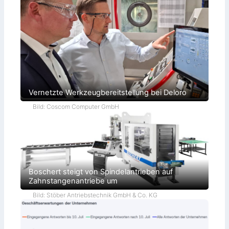
Vernetzte Werkzeugbereitstellung bei Deloro
Bild: Coscom Computer GmbH
Boschert steigt von Spindelantrieben auf
Zahnstangenantriebe um
Bild: Stöber Antriebstechnik GmbH & Co. KG