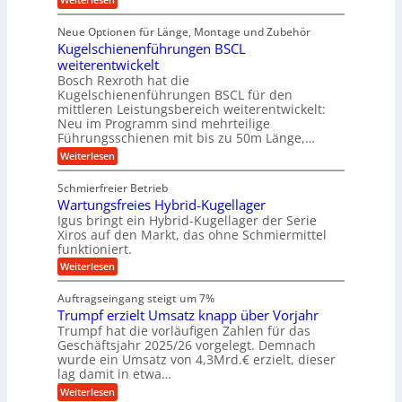
n
e
ü
e
D
f
f
n
r
r
i
ü
ü
Neue Optionen für Länge, Montage und Zubehör
g
a
g
r
r
r
l
Kugelschienenführungen BSCL
i
a
A
p
a
s
t
weiterentwickelt
u
r
n
M
u
a
t
ä
Bosch Rexroth hat die
a
g
l
e
o
z
Kugelschienenführungen BSCL für den
s
e
m
i
U
mittleren Leistungsbereich weiterentwickelt:
c
r
o
s
h
Neu im Programm sind mehrteilige
m
W
t
e
i
Führungsschienen mit bis zu 50m Länge,…
e
g
i
H
n
r
v
u
:
Weiterlesen
e
e
k
e
b
K
n
b
z
u
b
u
Schmierfreier Betrieb
e
n
u
e
g
u
d
Wartungsfreies Hybrid-Kugellager
w
e
n
g
M
e
l
Igus bringt ein Hybrid-Kugellager der Serie
g
k
a
g
s
Xiros auf den Markt, das ohne Schmiermittel
r
s
u
e
c
funktioniert.
e
c
n
h
n
i
h
:
g
Weiterlesen
i
s
i
W
e
e
l
n
a
n
n
Auftragseingang steigt um 7%
a
e
r
e
u
Trumpf erzielt Umsatz knapp über Vorjahr
n
t
n
f
b
u
Trumpf hat die vorläufigen Zahlen für das
f
a
n
ü
Geschäftsjahr 2025/26 vorgelegt. Demnach
u
g
h
wurde ein Umsatz von 4,3Mrd.€ erzielt, dieser
s
r
lag damit in etwa…
f
u
:
r
Weiterlesen
n