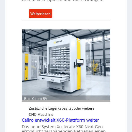
:
Weiterlesen
M
e
c
h
a
n
i
s
c
h
e
r
Ü
Bild: Cellro BV
b
e
Zusätzliche Lagerkapazität oder weitere
r
CNC-Maschine
l
Cellro entwickelt X60-Plattform weiter
a
Das neue System Xcelerate X60 Next Gen
s
ermöglicht zerspanenden Betrieben einen