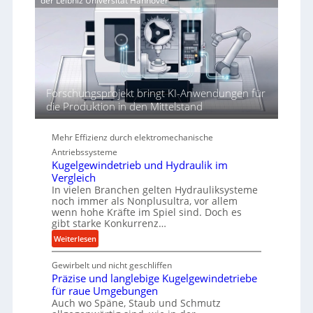
der Leibniz Universität Hannover
j
r
r
a
t
h
h
ö
r
h
e
n
d
Forschungsprojekt bringt KI-Anwendungen für
i
die Produktion in den Mittelstand
e
P
Mehr Effizienz durch elektromechanische
e
Antriebssysteme
r
Kugelgewindetrieb und Hydraulik im
f
Vergleich
o
In vielen Branchen gelten Hydrauliksysteme
r
noch immer als Nonplusultra, vor allem
m
wenn hohe Kräfte im Spiel sind. Doch es
gibt starke Konkurrenz…
a
n
:
Weiterlesen
c
K
e
Gewirbelt und nicht geschliffen
u
b
Präzise und langlebige Kugelgewindetriebe
g
e
für raue Umgebungen
e
Auch wo Späne, Staub und Schmutz
i
l