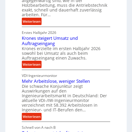
allgegenwärtig sind, wie in der
m
g
Holzbearbeitung, muss die Antriebstechnik
D
e
exakt, schnell und dauerhaft zuverlässig
r
w
arbeiten. Für…
ü
i
:
Weiterlesen
c
n
P
k
d
Erstes Halbjahr 2026
r
p
e
Krones steigert Umsatz und
ä
r
t
Auftragseingang
z
o
r
Krones erzielte im ersten Halbjahr 2026
i
z
i
sowohl bei Umsatz als auch beim
s
e
Auftragseingang einen Zuwachs.
e
e
s
b
:
Weiterlesen
u
s
u
K
n
n
VDI-Ingenieurmonitor
r
d
d
Mehr Arbeitslose, weniger Stellen
o
l
Die schwache Konjunktur zeigt
H
n
a
Auswirkungen auf den
y
e
n
Ingenieurarbeitsmarkt in Deutschland: Der
d
s
g
aktuelle VDI-/IW-Ingenieurmonitor
r
s
verzeichnet mit 58.392 Arbeitslosen in
l
a
t
Ingenieur- und IT-Berufen den…
e
u
e
:
b
Weiterlesen
l
i
M
i
i
g
Schnell von A nach B
e
g
k
e