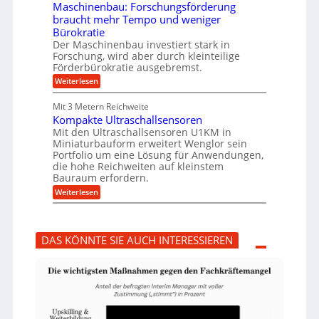
r
i
e
Maschinenbau: Forschungsförderung
u
e
n
braucht mehr Tempo und weniger
m
s
B
Bürokratie
p
H
S
f
y
Der Maschinenbau investiert stark in
C
e
b
L
Forschung, wird aber durch kleinteilige
r
r
w
Förderbürokratie ausgebremst.
z
i
e
:
Weiterlesen
i
d
i
M
e
-
t
a
l
K
e
Mit 3 Metern Reichweite
s
t
u
r
Kompakte Ultraschallsensoren
c
U
g
e
h
Mit den Ultraschallsensoren U1KM in
m
e
n
i
s
l
Miniaturbauform erweitert Wenglor sein
t
n
a
l
Portfolio um eine Lösung für Anwendungen,
w
e
t
a
i
die hohe Reichweiten auf kleinstem
n
z
g
c
Bauraum erfordern.
b
k
e
k
a
:
n
r
Weiterlesen
e
u
K
a
l
:
o
p
t
F
m
p
o
p
ü
DAS KÖNNTE SIE AUCH INTERESSIEREN
r
a
b
s
k
e
c
t
r
h
e
V
u
U
o
n
l
r
g
t
j
s
r
a