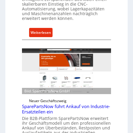
skalierbaren Einstieg in die CNC-
t
Automatisierung, wobei Lagerkapazitäten
s
und Maschinenanzahlen nachträglich
c
erweitert werden können.
h
u
:
Weiterlesen
t
C
z
e
f
l
ü
l
r
r
i
o
n
e
d
n
i
t
Bild: SparePartsNow GmbH
r
w
e
Neuer Geschäftszweig
i
k
SparePartsNow führt Ankauf von Industrie-
c
t
Ersatzteilen ein
k
e
Die B2B-Plattform SparePartsNow erweitert
e
ihr Geschäftsmodell um den professionellen
A
l
Ankauf von Überbeständen, Restposten und
n
t
Auslaufartikeln aus der industriellen