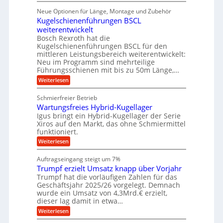
D
f
a
l
u
p
i
ü
Neue Optionen für Länge, Montage und Zubehör
n
r
g
l
e
r
ä
Kugelschienenführungen BSCL
i
g
A
e
U
z
t
weiterentwickelt
u
i
n
m
a
t
Bosch Rexroth hat die
s
l
o
g
Kugelschienenführungen BSCL für den
e
e
m
e
mittleren Leistungsbereich weiterentwickelt:
H
r
o
Neu im Programm sind mehrteilige
u
b
W
t
b
Führungsschienen mit bis zu 50m Länge,…
e
i
u
b
r
v
:
Weiterlesen
n
e
k
e
K
w
z
g
u
u
e
Schmierfreier Betrieb
e
n
e
g
g
u
d
Wartungsfreies Hybrid-Kugellager
e
n
u
g
M
l
Igus bringt ein Hybrid-Kugellager der Serie
n
k
a
s
Xiros auf den Markt, das ohne Schmiermittel
g
r
s
c
funktioniert.
e
e
c
h
n
i
h
:
Weiterlesen
i
s
i
W
e
l
n
a
n
Auftragseingang steigt um 7%
a
e
r
e
u
Trumpf erzielt Umsatz knapp über Vorjahr
n
t
n
f
b
u
Trumpf hat die vorläufigen Zahlen für das
f
a
n
ü
Geschäftsjahr 2025/26 vorgelegt. Demnach
u
g
h
wurde ein Umsatz von 4,3Mrd.€ erzielt,
s
r
dieser lag damit in etwa…
f
u
:
r
Weiterlesen
n
T
e
g