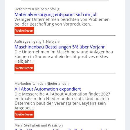
s
t
e
a
Lieferketten bleiben anfällig
i
u
t
Materialversorgung entspannt sich im Juli
g
t
Weniger Unternehmen berichten von Problemen
z
e
bei der Beschaffung von Vorprodukten.
s
t
W
c
:
Weiterlesen
e
e
M
h
i
r
Auftragseingang 1. Halbjahr
a
e
l
k
Maschinenbau-Bestellungen 5% über Vorjahr
t
W
e
Die Unternehmen im Maschinen- und Anlagenbau
z
e
i
können in Summe auf ein leicht positives erstes
n
e
r
r
Halbjahr…
e
i
u
t
:
Weiterlesen
i
a
g
s
M
l
n
b
a
c
v
a
Markteintritt in den Niederlanden
s
h
e
u
All About Automation expandiert
c
a
r
Die Messereihe All About Automation findet 2027
p
h
s
f
erstmals in den Niederlanden statt. Und auch in
r
i
o
Österreich baut der Veranstalter Easyfairs sein
t
n
o
Angebot…
r
z
e
z
g
:
Weiterlesen
e
n
u
e
A
i
b
n
s
Mehr Steifigkeit und Präzision
l
g
a
g