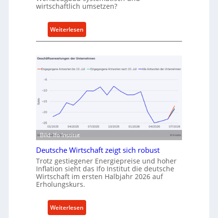
wirtschaftlich umsetzen?
A
n
k
:
Weiterlesen
a
M
u
e
f
t
v
h
o
o
n
d
I
e
n
n
d
f
u
ü
Bild: Ifo Institut
s
r
t
Deutsche Wirtschaft zeigt sich robust
n
r
Trotz gestiegener Energiepreise und hoher
a
Inflation sieht das Ifo Institut die deutsche
i
c
Wirtschaft im ersten Halbjahr 2026 auf
e
h
Erholungskurs.
-
h
E
a
:
Weiterlesen
r
l
D