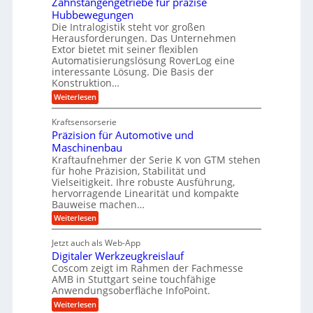
Zahnstangengetriebe für präzise
h
e
i
r
Hubbewegungen
r
K
m
t
Die Intralogistik steht vor großen
A
u
Herausforderungen. Das Unternehmen
V
U
r
g
Extor bietet mit seiner flexiblen
e
m
b
e
Automatisierungslösung RoverLog eine
r
s
e
l
interessante Lösung. Die Basis der
g
a
Konstruktion…
i
g
l
t
t
e
:
Weiterlesen
e
z
Z
s
w
a
i
u
Kraftsensorserie
l
i
h
c
n
Präzision für Automotive und
o
n
n
h
d
s
Maschinenbau
s
d
t
A
Kraftaufnehmer der Serie K von GTM stehen
e
e
a
für hohe Präzision, Stabilität und
u
n
,
t
Vielseitigkeit. Ihre robuste Ausführung,
g
f
w
r
hervorragende Linearität und kompakte
e
t
e
i
Bauweise machen…
n
r
g
n
e
:
Weiterlesen
e
a
P
i
b
t
r
g
g
e
Jetzt auch als Web-App
r
ä
s
i
e
f
Digitaler Werkzeugkreislauf
z
e
e
i
Coscom zeigt im Rahmen der Fachmesse
r
ü
b
s
i
AMB in Stuttgart seine touchfähige
S
r
e
i
Anwendungsoberfläche InfoPoint.
n
f
t
r
o
ü
:
g
Weiterlesen
n
e
a
r