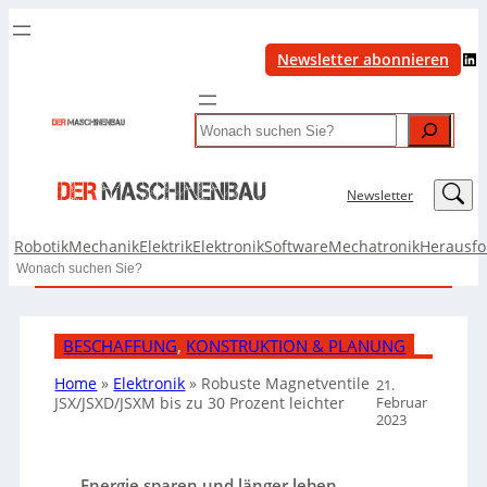
LinkedIn
Newsletter abonnieren
Search
LinkedIn
Newsletter
Robotik
Mechanik
Elektrik
Elektronik
Software
Mechatronik
Herausf
Search
BESCHAFFUNG
, 
KONSTRUKTION & PLANUNG
Home
»
Elektronik
»
Robuste Magnetventile
21.
Februar
JSX/JSXD/JSXM bis zu 30 Prozent leichter
2023
Energie sparen und länger leben