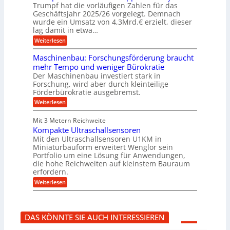
f
b
u
Trumpf hat die vorläufigen Zahlen für das
f
a
n
ü
Geschäftsjahr 2025/26 vorgelegt. Demnach
u
g
h
wurde ein Umsatz von 4,3Mrd.€ erzielt, dieser
s
r
lag damit in etwa…
f
u
:
r
Weiterlesen
n
T
e
g
r
i
e
Maschinenbau: Forschungsförderung braucht
u
e
n
mehr Tempo und weniger Bürokratie
m
s
B
Der Maschinenbau investiert stark in
p
H
S
Forschung, wird aber durch kleinteilige
f
y
C
e
b
Förderbürokratie ausgebremst.
L
r
r
w
:
Weiterlesen
z
i
e
M
i
d
i
a
e
-
Mit 3 Metern Reichweite
t
s
l
K
e
Kompakte Ultraschallsensoren
c
t
u
r
h
Mit den Ultraschallsensoren U1KM in
U
g
e
i
Miniaturbauform erweitert Wenglor sein
m
e
n
n
Portfolio um eine Lösung für Anwendungen,
s
l
t
e
a
l
die hohe Reichweiten auf kleinstem Bauraum
w
n
t
a
erfordern.
i
b
z
g
c
a
:
Weiterlesen
k
e
k
u
K
n
r
e
:
o
a
l
F
m
p
t
o
p
p
DAS KÖNNTE SIE AUCH INTERESSIEREN
r
a
ü
s
k
b