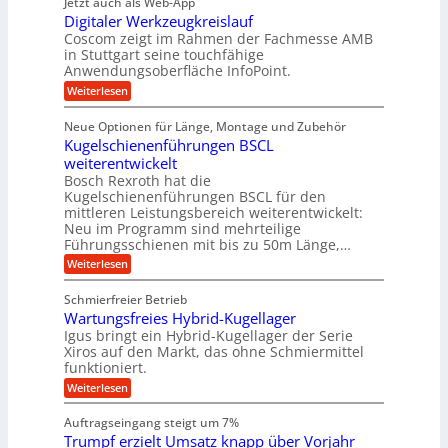
Jetzt auch als Web-App
r
ä
e
i
i
Digitaler Werkzeugkreislauf
z
t
a
e
g
i
r
Coscom zeigt im Rahmen der Fachmesse AMB
g
b
s
i
in Stuttgart seine touchfähige
e
s
i
e
e
Anwendungsoberfläche InfoPoint.
r
o
b
e
f
:
Weiterlesen
S
n
e
i
D
f
ü
f
t
i
ü
ü
n
Neue Optionen für Länge, Montage und Zubehör
r
e
g
r
r
g
Kugelschienenführungen BSCL
r
i
A
l
p
a
t
weiterentwickelt
u
r
a
l
a
t
ä
n
Bosch Rexroth hat die
u
e
l
o
z
Kugelschienenführungen BSCL für den
g
e
e
m
i
n
mittleren Leistungsbereich weiterentwickelt:
r
o
s
U
Neu im Programm sind mehrteilige
W
t
e
m
Führungsschienen mit bis zu 50m Länge,…
e
i
H
r
g
v
u
:
Weiterlesen
k
e
b
K
e
z
u
b
u
b
Schmierfreier Betrieb
e
n
e
g
u
u
d
Wartungsfreies Hybrid-Kugellager
w
e
g
M
e
l
Igus bringt ein Hybrid-Kugellager der Serie
n
k
a
g
s
Xiros auf den Markt, das ohne Schmiermittel
g
r
s
u
c
funktioniert.
e
c
e
n
h
i
h
:
g
Weiterlesen
i
n
s
i
W
e
e
l
n
a
n
n
Auftragseingang steigt um 7%
a
e
r
e
u
Trumpf erzielt Umsatz knapp über Vorjahr
n
t
n