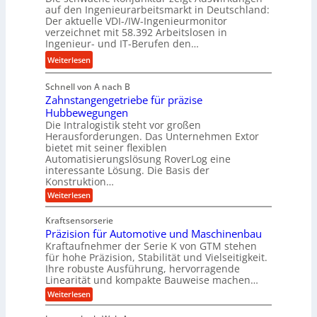
l
auf den Ingenieurarbeitsmarkt in Deutschland:
H
e
a
Der aktuelle VDI-/IW-Ingenieurmonitor
y
s
n
verzeichnet mit 58.392 Arbeitslosen in
d
s
Ingenieur- und IT-Berufen den…
g
r
t
l
:
Weiterlesen
a
e
e
M
u
i
b
Schnell von A nach B
e
l
g
i
Zahnstangengetriebe für präzise
h
i
e
g
Hubbewegungen
r
k
r
Die Intralogistik steht vor großen
e
A
i
t
Herausforderungen. Das Unternehmen Extor
K
r
m
bietet mit seiner flexiblen
U
u
b
Automatisierungslösung RoverLog eine
V
m
g
e
interessante Lösung. Die Basis der
e
s
e
Konstruktion…
i
r
a
l
t
:
Weiterlesen
g
t
g
Z
s
l
a
z
e
Kraftsensorserie
l
h
e
u
w
Präzision für Automotive und Maschinenbau
o
n
i
n
s
Kraftaufnehmer der Serie K von GTM stehen
i
s
c
t
d
für hohe Präzision, Stabilität und Vielseitigkeit.
n
e
a
h
Ihre robuste Ausführung, hervorragende
A
d
n
,
Linearität und kompakte Bauweise machen…
u
g
e
w
:
e
Weiterlesen
f
t
e
P
n
t
r
r
g
n