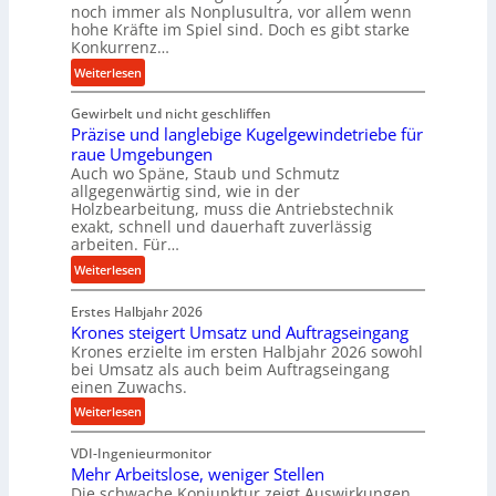
noch immer als Nonplusultra, vor allem wenn
m
hohe Kräfte im Spiel sind. Doch es gibt starke
a
Konkurrenz…
n
:
Weiterlesen
c
K
e
Gewirbelt und nicht geschliffen
u
b
Präzise und langlebige Kugelgewindetriebe für
g
e
raue Umgebungen
e
i
Auch wo Späne, Staub und Schmutz
l
m
allgegenwärtig sind, wie in der
g
Holzbearbeitung, muss die Antriebstechnik
D
e
exakt, schnell und dauerhaft zuverlässig
r
w
arbeiten. Für…
ü
i
:
Weiterlesen
c
n
P
k
d
Erstes Halbjahr 2026
r
p
e
Krones steigert Umsatz und Auftragseingang
ä
r
t
Krones erzielte im ersten Halbjahr 2026 sowohl
z
o
r
bei Umsatz als auch beim Auftragseingang
i
z
einen Zuwachs.
i
s
e
e
:
Weiterlesen
e
s
b
K
u
s
u
VDI-Ingenieurmonitor
r
n
n
Mehr Arbeitslose, weniger Stellen
o
d
Die schwache Konjunktur zeigt Auswirkungen
d
n