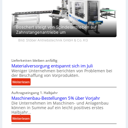
Boschert steigt von Spindelantrieben auf
Zahnstangenantriebe um
Bild: Stöber Antriebstechnik GmbH & Co. KG
Lieferketten bleiben anfällig
Materialversorgung entspannt sich im Juli
Weniger Unternehmen berichten von Problemen bei
der Beschaffung von Vorprodukten.
:
Weiterlesen
M
Auftragseingang 1. Halbjahr
a
Maschinenbau-Bestellungen 5% über Vorjahr
t
Die Unternehmen im Maschinen- und Anlagenbau
e
können in Summe auf ein leicht positives erstes
r
Halbjahr…
i
:
Weiterlesen
a
M
l