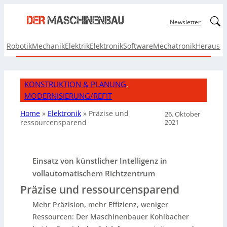
Linked
Newsletter
Robotik
Mechanik
Elektrik
Elektronik
Software
Mechatronik
Herausf
KONSTRUKTION & PLANUNG
, 
MODERNISIERUNG/REFIT
Home
»
Elektronik
»
Präzise und
26. Oktober
2021
ressourcensparend
Einsatz von künstlicher Intelligenz in
vollautomatischem Richtzentrum
Präzise und ressourcensparend
Mehr Präzision, mehr Effizienz, weniger
Ressourcen: Der Maschinenbauer Kohlbacher