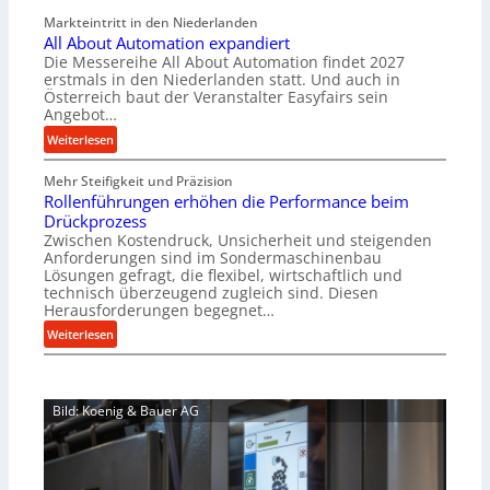
a
v
Markteintritt in den Niederlanden
s
e
All About Automation expandiert
c
r
Die Messereihe All About Automation findet 2027
h
s
erstmals in den Niederlanden statt. Und auch in
i
o
Österreich baut der Veranstalter Easyfairs sein
n
Angebot…
r
e
g
:
Weiterlesen
n
u
A
b
n
Mehr Steifigkeit und Präzision
l
a
g
Rollenführungen erhöhen die Performance beim
l
u
e
Drückprozess
A
-
Zwischen Kostendruck, Unsicherheit und steigenden
n
b
B
Anforderungen sind im Sondermaschinenbau
t
o
Lösungen gefragt, die flexibel, wirtschaftlich und
e
s
u
technisch überzeugend zugleich sind. Diesen
s
p
t
Herausforderungen begegnet…
t
a
A
:
Weiterlesen
e
n
u
R
l
n
t
o
l
t
o
l
u
s
m
Bild: Koenig & Bauer AG
l
n
i
a
e
g
c
t
n
e
h
i
f
n
i