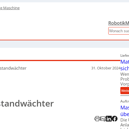
te Maschine
Robotik
M
Search
Liefe
Mat
sic
lstandwächter
31. Oktober 2024
Wen
Pro
Vor
Weit
lstandwächter
Auft
Mas
übe
Die
Anl