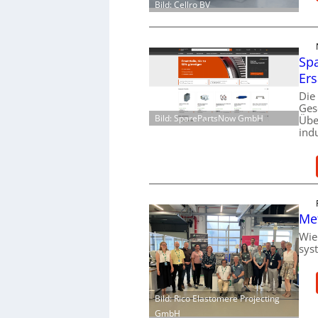
Bild: Cellro BV
Spa
Ers
Die
Ges
Bild: SparePartsNow GmbH
Übe
ind
Me
Wie
sys
Bild: Rico Elastomere Projecting
GmbH