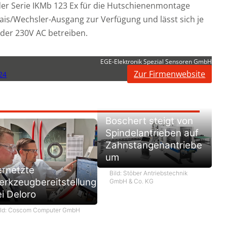
der Serie IKMb 123 Ex für die Hutschienenmontage
lais/Wechsler-Ausgang zur Verfügung und lässt sich je
der 230V AC betreiben.
EGE-Elektronik Spezial Sensoren GmbH
Zur Firmenwebsite
24
Boschert steigt von
Spindelantrieben auf
Zahnstangenantriebe
um
ernetzte
Bild: Stöber Antriebstechnik
rkzeugbereitstellung
GmbH & Co. KG
i Deloro
ild: Coscom Computer GmbH