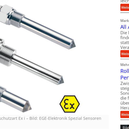
leic
Weit
Markt
All
Die 
find
stat
Vera
Weit
Mehr 
Rol
Per
Zwis
ste
Son
die 
über
Her
Weit
chutzart Ex i
–
Bild: EGE-Elektronik Spezial Sensoren
Bil