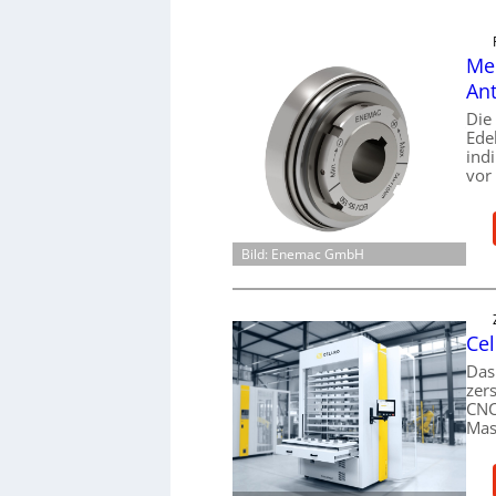
Mec
Ant
Die
Ede
ind
vor
Bild: Enemac GmbH
Cel
Das
zer
CNC
Mas