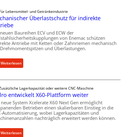
Für Lebensmittel- und Getränkeindustrie
hanischer Überlastschutz für indirekte
riebe
 neuen Baureihen ECV und ECW der
lstahlsicherheitskupplungen von Enemac schützen
irekte Antriebe mit Ketten oder Zahnriemen mechanisch
 Drehmomentspitzen und Überlastungen.
:
Weiterlesen
M
e
c
Zusätzliche Lagerkapazität oder weitere CNC-Maschine
h
lro entwickelt X60-Plattform weiter
a
n
 neue System Xcelerate X60 Next Gen ermöglicht
spanenden Betrieben einen skalierbaren Einstieg in die
i
-Automatisierung, wobei Lagerkapazitäten und
s
chinenanzahlen nachträglich erweitert werden können.
c
h
:
Weiterlesen
e