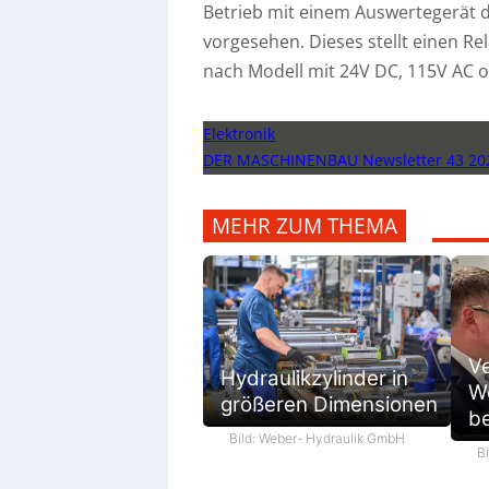
Betrieb mit einem Auswertegerät 
vorgesehen. Dieses stellt einen Re
nach Modell mit 24V DC, 115V AC o
Elektronik
DER MASCHINENBAU Newsletter 43 20
MEHR ZUM THEMA
V
Hydraulikzylinder in
We
größeren Dimensionen
be
Bild: Weber- Hydraulik GmbH
B