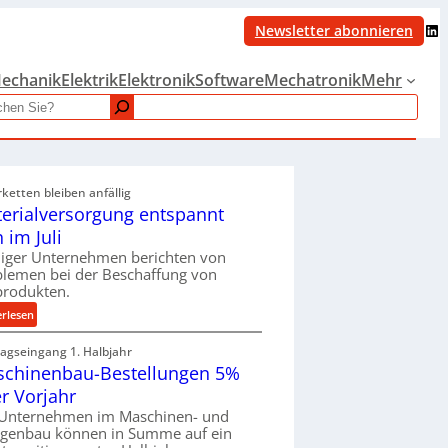
LinkedIn
Newsletter abonnieren
echanik
Elektrik
Elektronik
Software
Mechatronik
Mehr
rketten bleiben anfällig
erialversorgung entspannt
h im Juli
iger Unternehmen berichten von
blemen bei der Beschaffung von
produkten.
:
erlesen
M
ragseingang 1. Halbjahr
a
chinenbau-Bestellungen 5%
t
e
r Vorjahr
r
 Unternehmen im Maschinen- und
i
agenbau können in Summe auf ein
a