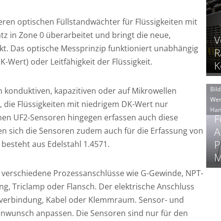
eren optischen Füllstandwächter für Flüssigkeiten mit
tz in Zone 0 überarbeitet und bringt die neue,
V
kt. Das optische Messprinzip funktioniert unabhängig
R
K-Wert) oder Leitfähigkeit der Flüssigkeit.
K
Bild
 konduktiven, kapazitiven oder auf Mikrowellen
Wer
 die Flüssigkeiten mit niedrigem DK-Wert nur
Han
chen UF2-Sensoren hingegen erfassen auch diese
F
A
en sich die Sensoren zudem auch für die Erfassung von
P
besteht aus Edelstahl 1.4571.
M
tzt verschiedene Prozessanschlüsse wie G-Gewinde, NPT-
, Triclamp oder Flansch. Der elektrische Anschluss
ckverbindung, Kabel oder Klemmraum. Sensor- und
enwunsch anpassen. Die Sensoren sind nur für den