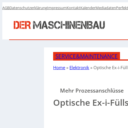
AGB
Datenschutzerklärung
Impressum
Kontakt
Kalender
Mediadaten
Perfek
SERVICE&MAINTENANCE
Home
»
Elektronik
»
Optische Ex-i-Fül
Mehr Prozessanschlüsse
Optische Ex-i-Fül