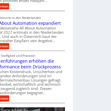
ht positives erstes Halbjahr…
l
:
erlesen
v
M
e
a
eintritt in den Niederlanden
r
s
 About Automation expandiert
s
c
Messereihe All About Automation
o
h
et 2027 erstmals in den Niederlanden
r
i
t. Und auch in Österreich baut der
g
n
nstalter Easyfairs sein Angebot…
u
e
:
erlesen
n
n
A
g
b
Steifigkeit und Präzision
l
e
a
lenführungen erhöhen die
l
n
u
A
t
formance beim Drückprozess
-
b
s
chen Kostendruck, Unsicherheit und
B
o
p
igenden Anforderungen sind im
e
u
dermaschinenbau Lösungen gefragt,
a
s
flexibel, wirtschaftlich und technisch
t
n
t
zeugend zugleich sind. Diesen
A
n
e
ausforderungen begegnet…
u
t
l
t
:
s
erlesen
l
o
R
i
u
m
o
c
d: Koenig & Bauer AG
n