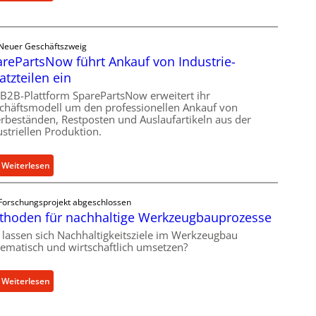
C
r
e
Ü
l
b
Neuer Geschäftszweig
l
e
rePartsNow führt Ankauf von Industrie-
r
r
atzteilen ein
o
l
e
 B2B-Plattform SparePartsNow erweitert ihr
a
chäftsmodell um den professionellen Ankauf von
n
s
rbeständen, Restposten und Auslaufartikeln aus der
t
t
ustriellen Produktion.
w
s
i
c
:
Weiterlesen
c
h
S
k
u
p
e
t
Forschungsprojekt abgeschlossen
a
l
z
thoden für nachhaltige Werkzeugbauprozesse
r
t
f
 lassen sich Nachhaltigkeitsziele im Werkzeugbau
e
X
ü
tematisch und wirtschaftlich umsetzen?
P
6
r
a
0
i
:
Weiterlesen
r
-
n
M
t
P
d
e
s
l