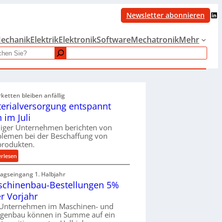
LinkedIn
Newsletter abonnieren
echanik
Elektrik
Elektronik
Software
Mechatronik
Mehr
rketten bleiben anfällig
erialversorgung entspannt
h im Juli
iger Unternehmen berichten von
blemen bei der Beschaffung von
produkten.
:
erlesen
M
ragseingang 1. Halbjahr
a
chinenbau-Bestellungen 5%
t
e
r Vorjahr
r
 Unternehmen im Maschinen- und
i
agenbau können in Summe auf ein
a