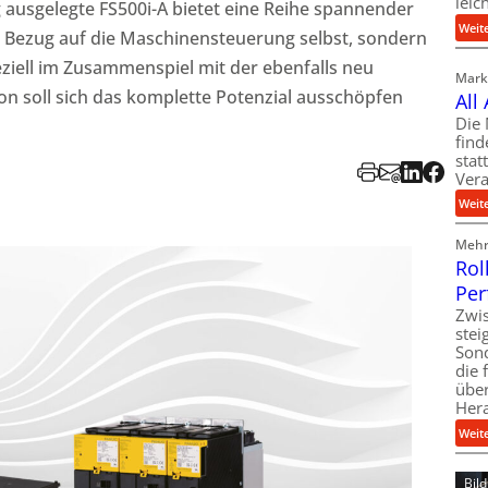
leic
 ausgelegte FS500i-A bietet eine Reihe spannender
Weit
n Bezug auf die Maschinensteuerung selbst, sondern
eziell im Zusammenspiel mit der ebenfalls neu
Markt
on soll sich das komplette Potenzial ausschöpfen
All
Die 
find
stat
Vera
Weit
Mehr 
Rol
Per
Zwis
ste
Son
die 
über
Her
Weit
Bil