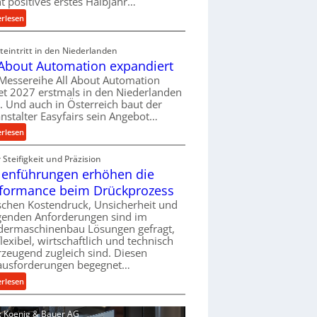
ht positives erstes Halbjahr…
l
:
erlesen
v
M
e
a
eintritt in den Niederlanden
r
s
 About Automation expandiert
s
c
Messereihe All About Automation
o
h
et 2027 erstmals in den Niederlanden
r
i
t. Und auch in Österreich baut der
g
n
nstalter Easyfairs sein Angebot…
u
e
:
erlesen
n
n
A
g
b
Steifigkeit und Präzision
l
e
a
lenführungen erhöhen die
l
n
u
A
t
formance beim Drückprozess
-
b
s
chen Kostendruck, Unsicherheit und
B
o
p
igenden Anforderungen sind im
e
u
dermaschinenbau Lösungen gefragt,
a
s
flexibel, wirtschaftlich und technisch
t
n
t
zeugend zugleich sind. Diesen
A
n
e
ausforderungen begegnet…
u
t
l
t
:
s
erlesen
l
o
R
i
u
m
o
c
d: Koenig & Bauer AG
n