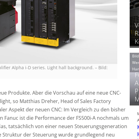
V
R
K
Bild
Wer
ifier Alpha i-D series. Light hall background.
–
Bild:
Han
F
A
P
eue Produkte. Aber die Vorschau auf eine neue CNC-
M
ight, so Matthias Dreher, Head of Sales Factory
ler Aspekt der neuen CNC: Im Vergleich zu den bisher
on Fanuc ist die Performance der FS500i-A nochmals um
 das, tatsächlich von einer neuen Steuerungsgeneration
die Struktur der Steuerung wurde grundlegend neu