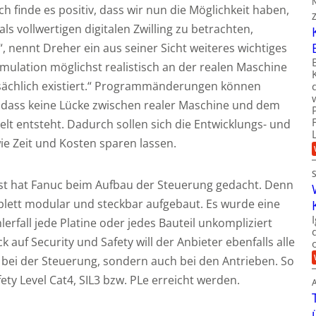
h finde es positiv, dass wir nun die Möglichkeit haben,
s vollwertigen digitalen Zwilling zu betrachten,
 nennt Dreher ein aus seiner Sicht weiteres wichtiges
imulation möglichst realistisch an der realen Maschine
tsächlich existiert.“ Programmänderungen können
sodass keine Lücke zwischen realer Maschine und dem
Welt entsteht. Dadurch sollen sich die Entwicklungs- und
e Zeit und Kosten sparen lassen.
rst hat Fanuc beim Aufbau der Steuerung gedacht. Denn
plett modular und steckbar aufgebaut. Es wurde eine
lerfall jede Platine oder jedes Bauteil unkompliziert
 auf Security und Safety will der Anbieter ebenfalls alle
r bei der Steuerung, sondern auch bei den Antrieben. So
ety Level Cat4, SIL3 bzw. PLe erreicht werden.