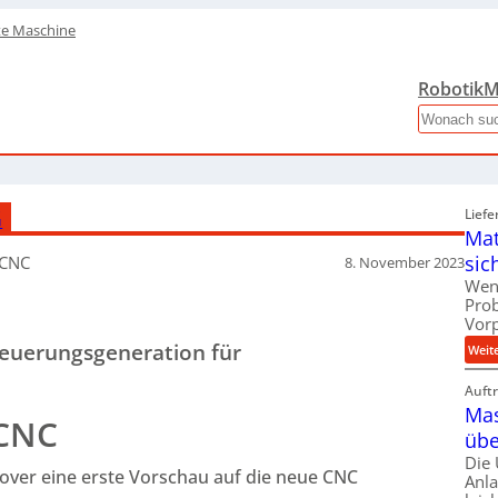
te Maschine
Robotik
M
Search
G
Liefe
Mat
sic
-CNC
8. November 2023
Wen
Pro
Vor
teuerungsgeneration für
Weit
Auft
Mas
-CNC
übe
Die
over eine erste Vorschau auf die neue CNC
Anl