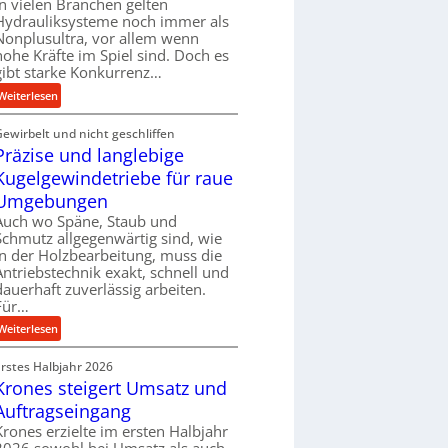
In vielen Branchen gelten
e
Hydrauliksysteme noch immer als
r
Nonplusultra, vor allem wenn
f
hohe Kräfte im Spiel sind. Doch es
gibt starke Konkurrenz…
o
r
:
Weiterlesen
m
K
a
Gewirbelt und nicht geschliffen
u
n
Präzise und langlebige
g
c
e
Kugelgewindetriebe für raue
e
l
Umgebungen
b
g
Auch wo Späne, Staub und
e
e
Schmutz allgegenwärtig sind, wie
i
w
in der Holzbearbeitung, muss die
m
i
Antriebstechnik exakt, schnell und
D
n
dauerhaft zuverlässig arbeiten.
r
Für…
d
ü
e
:
Weiterlesen
c
t
P
k
r
Erstes Halbjahr 2026
r
p
i
Krones steigert Umsatz und
ä
r
e
z
Auftragseingang
o
b
i
Krones erzielte im ersten Halbjahr
z
u
s