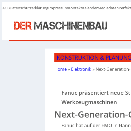
AGB
Datenschutzerklärung
Impressum
Kontakt
Kalender
Mediadaten
Perfek
KONSTRUKTION & PLANUN
Home
»
Elektronik
»
Next-Generation
Fanuc präsentiert neue S
Werkzeugmaschinen
Next-Generation
Fanuc hat auf der EMO in Hann