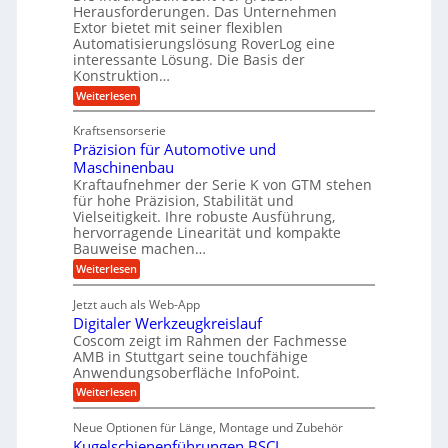
u
e
Herausforderungen. Das Unternehmen
V
U
n
g
Extor bietet mit seiner flexiblen
a
e
m
e
Automatisierungslösung RoverLog eine
u
r
s
interessante Lösung. Die Basis der
l
c
g
a
h
Konstruktion…
g
i
l
t
:
Weiterlesen
e
n
e
Z
z
Z
w
a
i
u
e
Kraftsensorserie
i
h
i
c
n
Präzision für Automotive und
n
n
t
s
h
Maschinenbau
d
e
d
t
Kraftaufnehmer der Serie K von GTM stehen
n
A
e
a
v
für hohe Präzision, Stabilität und
u
n
t
o
Vielseitigkeit. Ihre robuste Ausführung,
g
f
n
r
hervorragende Linearität und kompakte
e
K
t
Bauweise machen…
i
n
I
r
g
e
:
Weiterlesen
w
e
a
P
i
b
t
r
c
g
Jetzt auch als Web-App
r
e
ä
h
i
s
Digitaler Werkzeugkreislauf
z
f
t
e
e
i
Coscom zeigt im Rahmen der Fachmesse
i
ü
b
s
g
AMB in Stuttgart seine touchfähige
i
e
r
i
e
Anwendungsoberfläche InfoPoint.
f
n
o
r
r
ü
:
Weiterlesen
n
g
a
a
r
D
f
l
a
p
i
u
ü
s
Neue Optionen für Länge, Montage und Zubehör
r
n
g
r
M
e
ä
Kugelschienenführungen BSCL
i