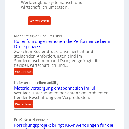
t
Werkzeugbau systematisch und
wirtschaftlich umsetzen?
A
n
k
:
Weiterlesen
a
M
u
e
Mehr Steifigkeit und Präzision
f
t
Rollenführungen erhöhen die Performance beim
v
h
Drückprozess
o
o
Zwischen Kostendruck, Unsicherheit und
n
steigenden Anforderungen sind im
d
Sondermaschinenbau Lösungen gefragt, die
I
e
flexibel, wirtschaftlich und…
n
n
:
Weiterlesen
d
f
R
u
ü
Lieferketten bleiben anfällig
o
s
r
Materialversorgung entspannt sich im Juli
l
t
Weniger Unternehmen berichten von Problemen
n
l
bei der Beschaffung von Vorprodukten.
r
e
a
i
:
Weiterlesen
n
c
M
e
f
h
a
ü
-
h
ProKI-Next-Hannover
t
h
E
a
Forschungsprojekt bringt KI-Anwendungen für die
e
r
r