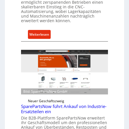
s
ermöglicht zerspanenden Betrieben einen
skalierbaren Einstieg in die CNC-
t
Automatisierung, wobei Lagerkapazitäten
s
und Maschinenanzahlen nachträglich
c
erweitert werden können.
h
u
:
Weiterlesen
t
C
z
e
f
l
ü
l
r
r
i
o
n
e
d
n
i
t
Bild: SparePartsNow GmbH
r
w
e
i
Neuer Geschäftszweig
k
SparePartsNow führt Ankauf von Industrie-
c
t
Ersatzteilen ein
k
e
Die B2B-Plattform SparePartsNow erweitert
e
ihr Geschäftsmodell um den professionellen
A
l
Ankauf von Überbeständen, Restposten und
n