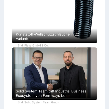
ü
r
o
k
r
a
t
i
e
Kunststoff-Wellschutzschläuche in 22
Varianten
Bild: Flexa GmbH & Co.
Solid System Team tritt Industrial Business
Ecosystem von Formways bei
Bild: Solid System Team GmbH