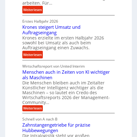
t
w
arbeiten. Für…
l
a
i
l
:
Weiterlesen
n
n
s
P
d
d
e
Erstes Halbjahr 2026
r
e
Krones steigert Umsatz und
n
ä
t
Auftragseingang
s
z
r
Krones erzielte im ersten Halbjahr 2026
o
i
i
sowohl bei Umsatz als auch beim
r
s
Auftragseingang einen Zuwachs.
e
e
e
b
:
Weiterlesen
n
u
u
K
n
n
Wirtschaftsreport von United Interim
r
d
d
Menschen auch in Zeiten von KI wichtiger
o
l
als Maschinen
H
n
a
Die Menschen bleiben auch im Zeitalter
y
e
n
Künstlicher Intelligenz wichtiger als die
d
s
g
Maschinen – so lautet ein Credo des
r
s
l
Wirtschaftsreports 2026 der Management-
a
t
Community…
e
u
e
:
Weiterlesen
b
l
M
i
i
e
i
g
Schnell von A nach B
g
n
k
e
Zahnstangengetriebe für präzise
s
e
i
c
r
Hubbewegungen
K
h
Die Intralogistik steht vor großen
m
t