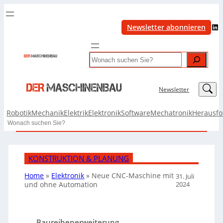
LinkedIn
Newsletter abonnieren
Search
LinkedIn
Newsletter
Robotik
Mechanik
Elektrik
Elektronik
Software
Mechatronik
Herausf
Search
KONSTRUKTION & PLANUNG
Home
»
Elektronik
»
Neue CNC-Maschine mit
31. Juli
2024
und ohne Automation
Baureihenerweiterung