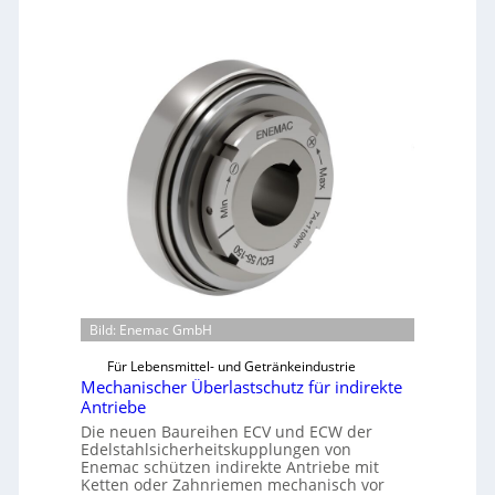
a
s
c
h
i
n
e
n
b
a
u
-
B
e
Bild: Enemac GmbH
s
t
Für Lebensmittel- und Getränkeindustrie
e
Mechanischer Überlastschutz für indirekte
Antriebe
l
l
Die neuen Baureihen ECV und ECW der
Edelstahlsicherheitskupplungen von
u
Enemac schützen indirekte Antriebe mit
n
Ketten oder Zahnriemen mechanisch vor