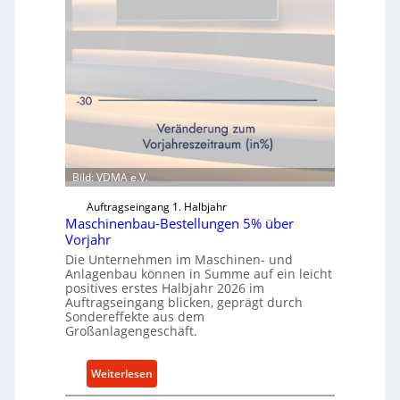
Bild: VDMA e.V.
Auftragseingang 1. Halbjahr
Maschinenbau-Bestellungen 5% über
Vorjahr
Die Unternehmen im Maschinen- und
Anlagenbau können in Summe auf ein leicht
positives erstes Halbjahr 2026 im
Auftragseingang blicken, geprägt durch
Sondereffekte aus dem
Großanlagengeschäft.
:
Weiterlesen
M