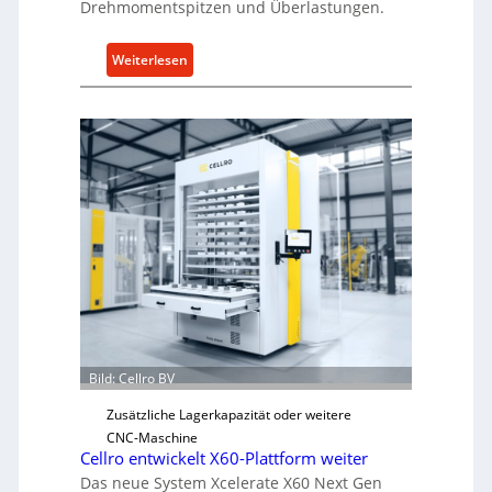
g
Drehmomentspitzen und Überlastungen.
e
n
:
Weiterlesen
5
M
%
e
ü
c
b
h
e
a
r
n
V
i
o
s
r
c
j
h
a
e
h
r
r
Ü
Bild: Cellro BV
b
e
Zusätzliche Lagerkapazität oder weitere
r
CNC-Maschine
l
Cellro entwickelt X60-Plattform weiter
a
Das neue System Xcelerate X60 Next Gen