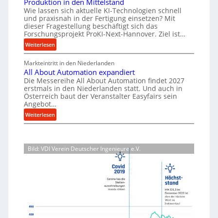
l
Produktion in den Mittelstand
r
u
s
Wie lassen sich aktuelle KI-Technologien schnell
t
i
n
und praxisnah in der Fertigung einsetzen? Mit
a
i
a
g
dieser Fragestellung beschäftigt sich das
t
g
l
e
Forschungsprojekt ProKI-Next-Hannover. Ziel ist…
z
v
e
n
:
Weiterlesen
t
e
e
W
F
e
r
r
e
Markteintritt in den Niederlanden
o
s
i
h
All About Automation expandiert
r
r
o
ö
l
Die Messereihe All About Automation findet 2027
s
k
r
erstmals in den Niederlanden statt. Und auch in
h
e
c
z
Österreich baut der Veranstalter Easyfairs sein
g
e
n
h
e
Angebot…
u
n
u
e
u
:
n
Weiterlesen
d
n
i
g
A
g
i
g
n
l
e
b
e
s
l
n
P
a
p
Bild: VDI Verein Deutscher Ingenieure e.V.
A
t
e
u
r
b
s
r
p
o
o
p
f
j
r
u
a
o
e
o
t
n
r
k
z
A
n
m
t
e
u
t
a
b
s
t
s
n