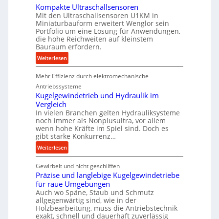
e
Kompakte Ultraschallsensoren
Mit den Ultraschallsensoren U1KM in
P
Miniaturbauform erweitert Wenglor sein
r
Portfolio um eine Lösung für Anwendungen,
o
die hohe Reichweiten auf kleinstem
d
Bauraum erfordern.
u
:
Weiterlesen
k
K
t
Mehr Effizienz durch elektromechanische
o
i
m
Antriebssysteme
o
p
Kugelgewindetrieb und Hydraulik im
n
Vergleich
a
i
In vielen Branchen gelten Hydrauliksysteme
k
n
noch immer als Nonplusultra, vor allem
t
d
wenn hohe Kräfte im Spiel sind. Doch es
e
gibt starke Konkurrenz…
e
U
n
:
Weiterlesen
l
M
K
t
i
Gewirbelt und nicht geschliffen
u
r
t
Präzise und langlebige Kugelgewindetriebe
g
a
t
für raue Umgebungen
e
s
Auch wo Späne, Staub und Schmutz
e
l
c
allgegenwärtig sind, wie in der
l
g
h
Holzbearbeitung, muss die Antriebstechnik
s
e
exakt, schnell und dauerhaft zuverlässig
a