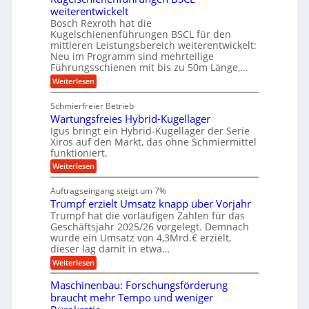
A
a
g
U
z
t
weiterentwickelt
u
s
i
a
m
t
c
Bosch Rexroth hat die
s
l
o
h
g
Kugelschienenführungen BSCL für den
e
e
m
i
mittleren Leistungsbereich weiterentwickelt:
e
H
r
o
n
Neu im Programm sind mehrteilige
u
W
b
t
e
b
Führungsschienen mit bis zu 50m Länge,…
e
i
n
u
b
r
v
:
Weiterlesen
e
n
k
e
K
w
z
u
g
u
e
Schmierfreier Betrieb
e
n
g
e
g
u
d
Wartungsfreies Hybrid-Kugellager
e
u
n
g
M
l
Igus bringt ein Hybrid-Kugellager der Serie
n
k
a
s
Xiros auf den Markt, das ohne Schmiermittel
g
r
s
c
funktioniert.
e
e
c
h
n
i
h
:
Weiterlesen
i
s
i
W
e
l
n
a
n
Auftragseingang steigt um 7%
a
e
r
e
u
Trumpf erzielt Umsatz knapp über Vorjahr
n
t
n
f
b
u
Trumpf hat die vorläufigen Zahlen für das
f
a
n
ü
Geschäftsjahr 2025/26 vorgelegt. Demnach
u
g
h
wurde ein Umsatz von 4,3Mrd.€ erzielt,
s
r
dieser lag damit in etwa…
f
u
:
r
Weiterlesen
n
T
e
g
r
i
e
Maschinenbau: Forschungsförderung
u
e
n
braucht mehr Tempo und weniger
m
s
B