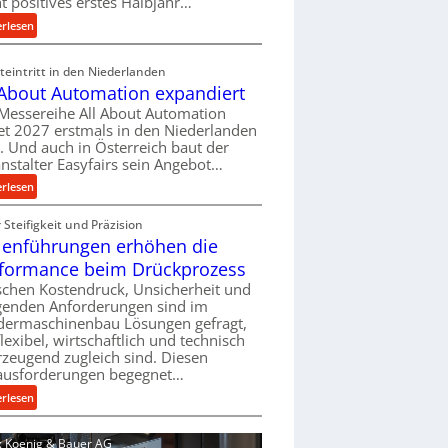
ht positives erstes Halbjahr…
l
:
erlesen
v
M
e
a
eintritt in den Niederlanden
r
s
 About Automation expandiert
s
c
Messereihe All About Automation
o
h
et 2027 erstmals in den Niederlanden
r
i
t. Und auch in Österreich baut der
g
n
nstalter Easyfairs sein Angebot…
u
e
:
erlesen
n
n
A
g
b
Steifigkeit und Präzision
l
e
a
lenführungen erhöhen die
l
n
u
A
t
formance beim Drückprozess
-
b
s
chen Kostendruck, Unsicherheit und
B
o
p
igenden Anforderungen sind im
e
u
dermaschinenbau Lösungen gefragt,
a
s
flexibel, wirtschaftlich und technisch
t
n
t
zeugend zugleich sind. Diesen
A
n
e
ausforderungen begegnet…
u
t
l
t
:
s
erlesen
l
o
R
i
u
m
o
c
d: Koenig & Bauer AG
n