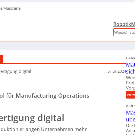
te Maschine
Robotik
M
Search
G
Liefe
Mat
sic
ertigung digital
5. Juli 2024
Wen
Pro
Vor
ool für Manufacturing Operations
Weit
Auft
Mas
tigung digital
übe
Die
 Produktion erlangen Unternehmen mehr
Anl