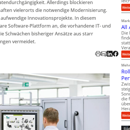
leic
 Datendurchgängigkeit. Allerdings blockieren
Weit
aften vielerorts die notwendige Modernisierung.
 aufwendige Innovationsprojekte. In diesem
Markt
lare Software-Plattform an, die vorhandene IT- und
All
Die 
ie Schwächen bisheriger Ansätze aus starr
find
ungen vermeidet.
stat
Vera
Weit
Mehr 
Rol
Per
Zwis
ste
Son
die 
über
Her
Weit
Bil