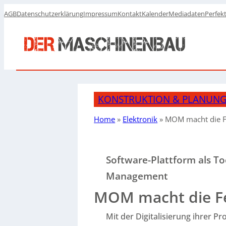
AGB
Datenschutzerklärung
Impressum
Kontakt
Kalender
Mediadaten
Perfek
KONSTRUKTION & PLANUN
Home
»
Elektronik
»
MOM
macht die F
Software-Plattform als T
Management
MOM macht die Fer
Mit der Digitalisierung ihrer