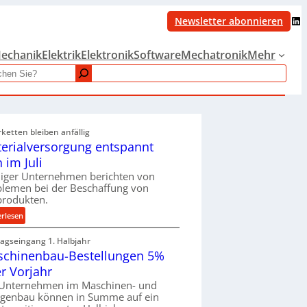
LinkedIn
Newsletter abonnieren
echanik
Elektrik
Elektronik
Software
Mechatronik
Mehr
rketten bleiben anfällig
erialversorgung entspannt
h im Juli
iger Unternehmen berichten von
blemen bei der Beschaffung von
produkten.
:
erlesen
M
ragseingang 1. Halbjahr
a
chinenbau-Bestellungen 5%
t
e
r Vorjahr
r
 Unternehmen im Maschinen- und
i
agenbau können in Summe auf ein
a