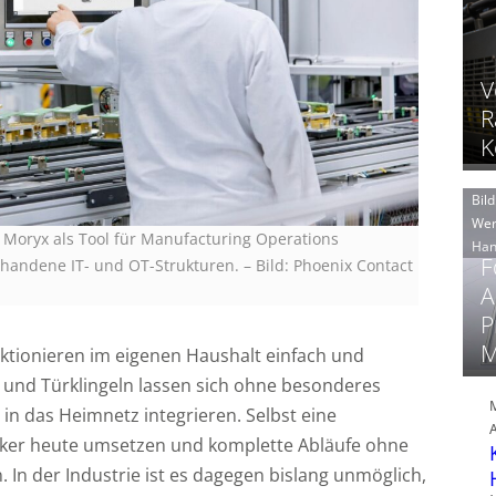
V
R
K
Bild
Wer
 Moryx als Tool für Manufacturing Operations
Han
F
handene IT- und OT-Strukturen.
–
Bild: Phoenix Contact
A
P
M
nktionieren im eigenen Haushalt einfach und
 und Türklingeln lassen sich ohne besonderes
in das Heimnetz integrieren. Selbst eine
er heute umsetzen und komplette Abläufe ohne
 In der Industrie ist es dagegen bislang unmöglich,