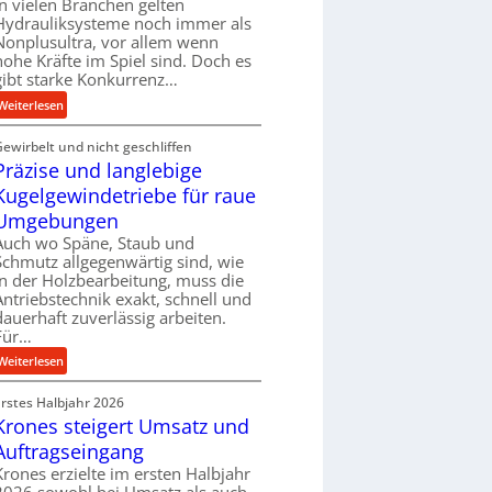
In vielen Branchen gelten
e
Hydrauliksysteme noch immer als
r
Nonplusultra, vor allem wenn
f
hohe Kräfte im Spiel sind. Doch es
gibt starke Konkurrenz…
o
r
:
Weiterlesen
m
K
a
Gewirbelt und nicht geschliffen
u
n
Präzise und langlebige
g
c
e
Kugelgewindetriebe für raue
e
l
Umgebungen
b
g
Auch wo Späne, Staub und
e
e
Schmutz allgegenwärtig sind, wie
i
w
in der Holzbearbeitung, muss die
m
i
Antriebstechnik exakt, schnell und
D
n
dauerhaft zuverlässig arbeiten.
r
Für…
d
ü
e
:
Weiterlesen
c
t
P
k
r
Erstes Halbjahr 2026
r
p
i
Krones steigert Umsatz und
ä
r
e
z
Auftragseingang
o
b
i
Krones erzielte im ersten Halbjahr
z
u
s