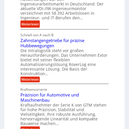
e
n
Ingenieurarbeitsmarkt in Deutschland: Der
d
s
g
aktuelle VDI-/IW-Ingenieurmonitor
r
s
verzeichnet mit 58.392 Arbeitslosen in
l
a
t
Ingenieur- und IT-Berufen den…
e
u
e
:
b
Weiterlesen
l
i
M
i
i
g
Schnell von A nach B
e
g
k
e
Zahnstangengetriebe für präzise
h
e
i
r
Hubbewegungen
r
K
m
t
Die Intralogistik steht vor großen
A
u
Herausforderungen. Das Unternehmen Extor
V
U
r
g
bietet mit seiner flexiblen
e
m
b
e
Automatisierungslösung RoverLog eine
r
s
e
l
interessante Lösung. Die Basis der
g
a
Konstruktion…
i
g
l
t
t
e
:
Weiterlesen
e
z
Z
s
w
a
i
u
Kraftsensorserie
l
i
h
c
n
Präzision für Automotive und
o
n
n
h
d
s
Maschinenbau
s
d
t
A
Kraftaufnehmer der Serie K von GTM stehen
e
e
a
für hohe Präzision, Stabilität und
u
n
,
t
Vielseitigkeit. Ihre robuste Ausführung,
g
f
w
r
hervorragende Linearität und kompakte
e
t
e
i
Bauweise machen…
n
r
g
n
e
: