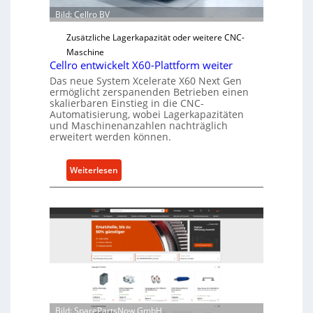
b
Bild: Cellro BV
e
Zusätzliche Lagerkapazität oder weitere CNC-
r
Maschine
l
Cellro entwickelt X60-Plattform weiter
a
Das neue System Xcelerate X60 Next Gen
s
ermöglicht zerspanenden Betrieben einen
t
skalierbaren Einstieg in die CNC-
Automatisierung, wobei Lagerkapazitäten
s
und Maschinenanzahlen nachträglich
c
erweitert werden können.
h
u
:
Weiterlesen
t
C
z
e
f
l
ü
l
r
r
i
o
n
e
d
n
i
t
r
Bild: SparePartsNow GmbH