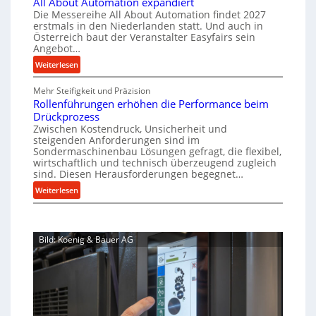
All About Automation expandiert
c
a
r
p
Die Messereihe All About Automation findet 2027
h
s
f
erstmals in den Niederlanden statt. Und auch in
r
i
o
Österreich baut der Veranstalter Easyfairs sein
t
o
n
Angebot…
r
z
z
e
g
:
Weiterlesen
e
n
e
u
A
i
b
s
n
Mehr Steifigkeit und Präzision
l
g
a
g
s
Rollenführungen erhöhen die Performance beim
l
t
u
e
Drückprozess
e
A
-
s
Zwischen Kostendruck, Unsicherheit und
n
b
B
steigenden Anforderungen sind im
i
t
o
Sondermaschinenbau Lösungen gefragt, die flexibel,
e
s
c
u
wirtschaftlich und technisch überzeugend zugleich
s
p
h
t
sind. Diesen Herausforderungen begegnet…
t
a
A
r
:
Weiterlesen
e
n
u
o
R
l
n
t
b
o
l
t
o
u
l
u
s
m
Bild: Koenig & Bauer AG
l
s
n
i
a
e
g
t
c
t
n
e
h
i
f
n
i
o
ü
5
m
n
h
%
J