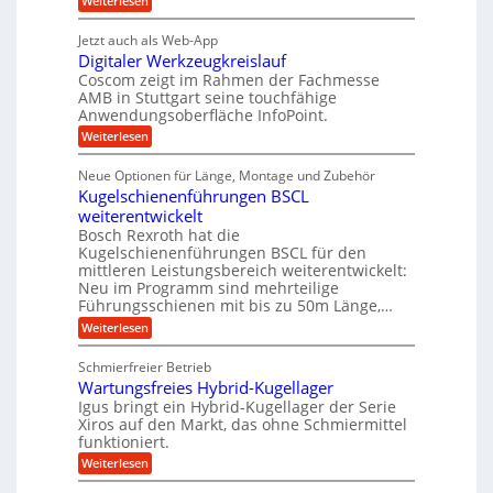
Weiterlesen
e
a
P
i
b
t
r
g
g
e
Jetzt auch als Web-App
r
ä
s
i
e
f
Digitaler Werkzeugkreislauf
z
e
e
i
Coscom zeigt im Rahmen der Fachmesse
r
ü
b
s
i
AMB in Stuttgart seine touchfähige
S
r
e
i
Anwendungsoberfläche InfoPoint.
n
f
t
r
o
ü
:
g
Weiterlesen
n
e
a
r
D
f
a
l
u
p
i
ü
Neue Optionen für Länge, Montage und Zubehör
n
r
g
l
e
r
ä
Kugelschienenführungen BSCL
i
g
A
e
U
z
t
weiterentwickelt
u
i
n
m
a
t
Bosch Rexroth hat die
s
l
o
g
Kugelschienenführungen BSCL für den
e
e
m
e
mittleren Leistungsbereich weiterentwickelt:
H
r
o
Neu im Programm sind mehrteilige
u
b
W
t
b
Führungsschienen mit bis zu 50m Länge,…
e
i
u
b
r
v
:
Weiterlesen
n
e
k
e
K
w
z
g
u
u
e
Schmierfreier Betrieb
e
n
e
g
g
u
d
Wartungsfreies Hybrid-Kugellager
e
n
u
g
M
l
Igus bringt ein Hybrid-Kugellager der Serie
n
k
a
s
Xiros auf den Markt, das ohne Schmiermittel
g
r
s
c
funktioniert.
e
e
c
h
n
i
h
:
Weiterlesen
i
s
i
W
e
l
n
a