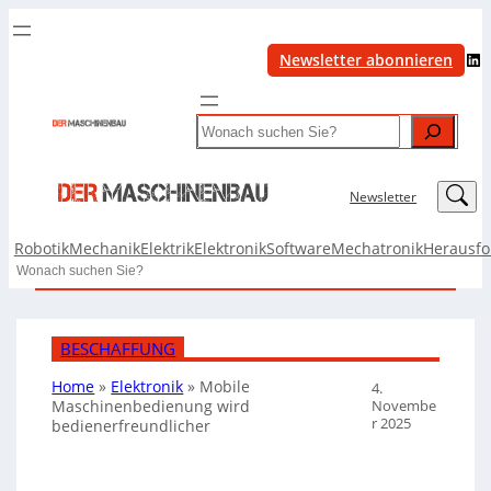
LinkedIn
Newsletter abonnieren
Search
LinkedIn
Newsletter
Robotik
Mechanik
Elektrik
Elektronik
Software
Mechatronik
Herausf
Search
BESCHAFFUNG
Home
»
Elektronik
»
Mobile
4.
Novembe
Maschinenbedienung wird
r 2025
bedienerfreundlicher