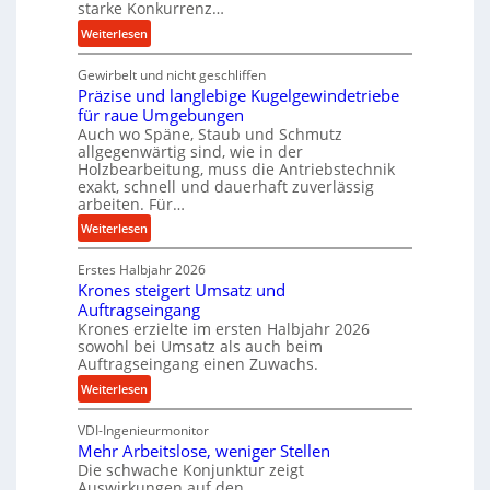
starke Konkurrenz…
n
:
Weiterlesen
c
K
e
Gewirbelt und nicht geschliffen
u
b
Präzise und langlebige Kugelgewindetriebe
g
e
für raue Umgebungen
e
i
Auch wo Späne, Staub und Schmutz
l
m
allgegenwärtig sind, wie in der
g
D
Holzbearbeitung, muss die Antriebstechnik
e
exakt, schnell und dauerhaft zuverlässig
r
w
arbeiten. Für…
ü
i
:
c
Weiterlesen
n
P
k
d
Erstes Halbjahr 2026
r
p
e
Krones steigert Umsatz und
ä
r
t
Auftragseingang
z
o
r
Krones erzielte im ersten Halbjahr 2026
i
z
i
sowohl bei Umsatz als auch beim
s
e
Auftragseingang einen Zuwachs.
e
e
s
b
:
Weiterlesen
u
s
u
K
n
n
VDI-Ingenieurmonitor
r
d
d
Mehr Arbeitslose, weniger Stellen
o
l
Die schwache Konjunktur zeigt
H
n
a
Auswirkungen auf den
y