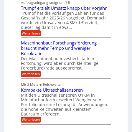
n
Auftragseingang steigt um 7%
a
e
r
e
u
Trumpf erzielt Umsatz knapp über Vorjahr
n
t
n
f
b
u
Trumpf hat die vorläufigen Zahlen für das
f
a
n
ü
Geschäftsjahr 2025/26 vorgelegt. Demnach
u
g
h
wurde ein Umsatz von 4,3Mrd.€ erzielt,
s
r
dieser lag damit in etwa…
f
u
:
r
Weiterlesen
n
T
e
g
r
i
e
Maschinenbau: Forschungsförderung
u
e
n
braucht mehr Tempo und weniger
m
s
B
Bürokratie
p
H
S
f
y
Der Maschinenbau investiert stark in
C
e
b
L
Forschung, wird aber durch kleinteilige
r
r
w
Förderbürokratie ausgebremst.
z
i
e
:
Weiterlesen
i
d
i
M
e
-
t
a
l
K
e
Mit 3 Metern Reichweite
s
t
u
r
Kompakte Ultraschallsensoren
c
U
g
e
h
Mit den Ultraschallsensoren U1KM in
m
e
n
i
s
l
Miniaturbauform erweitert Wenglor sein
t
n
a
l
Portfolio um eine Lösung für Anwendungen,
w
e
t
a
i
die hohe Reichweiten auf kleinstem
n
z
g
c
Bauraum erfordern.
b
k
e
k
a
:
n
r
Weiterlesen
e
u
K
a
l
:
o
p
t
F
m
p