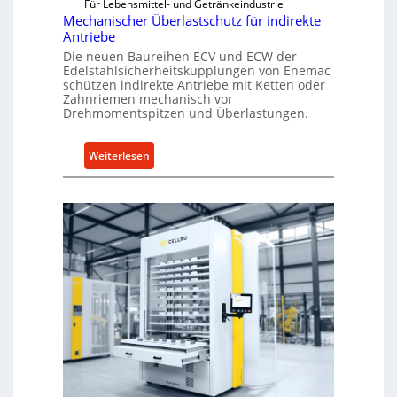
Für Lebensmittel- und Getränkeindustrie
Mechanischer Überlastschutz für indirekte
Antriebe
Die neuen Baureihen ECV und ECW der
Edelstahlsicherheitskupplungen von Enemac
schützen indirekte Antriebe mit Ketten oder
Zahnriemen mechanisch vor
Drehmomentspitzen und Überlastungen.
:
Weiterlesen
M
e
c
h
a
n
i
s
c
h
e
r
Ü