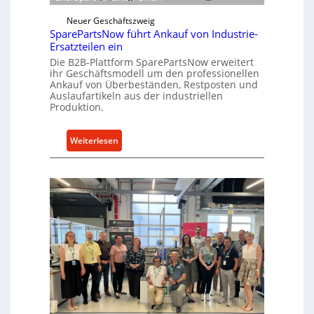
w
e
i
Neuer Geschäftszweig
k
c
SparePartsNow führt Ankauf von Industrie-
t
Ersatzteilen ein
k
e
Die B2B-Plattform SparePartsNow erweitert
e
A
ihr Geschäftsmodell um den professionellen
l
n
Ankauf von Überbeständen, Restposten und
t
Auslaufartikeln aus der industriellen
t
Produktion.
X
r
6
i
0
:
Weiterlesen
e
-
S
b
P
p
e
l
a
a
r
t
e
t
P
f
a
o
r
r
t
m
s
w
N
e