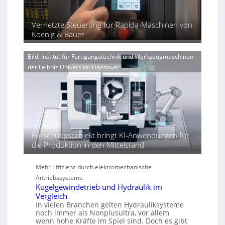
e
r
ü
u
x
u
b
l
p
Vernetzte Steuerung für Rapida-Maschinen von
n
e
i
a
Koenig & Bauer
g
r
n
e
V
d
n
o
Bild: Institut für Fertigungstechnik und Werkzeugmaschinen
i
e
r
der Leibniz Universität Hannover
e
r
j
r
h
a
t
ö
h
h
r
e
n
d
Forschungsprojekt bringt KI-Anwendungen für
i
die Produktion in den Mittelstand
e
P
Mehr Effizienz durch elektromechanische
e
r
Antriebssysteme
Kugelgewindetrieb und Hydraulik im
f
Vergleich
o
In vielen Branchen gelten Hydrauliksysteme
r
noch immer als Nonplusultra, vor allem
m
wenn hohe Kräfte im Spiel sind. Doch es gibt
a