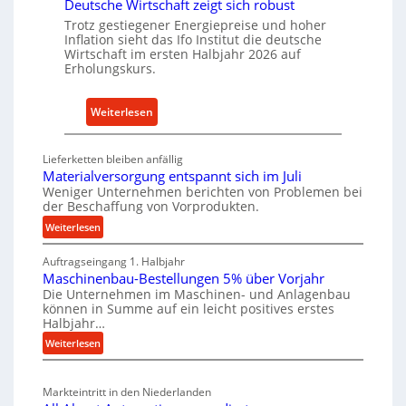
Deutsche Wirtschaft zeigt sich robust
n
r
a
Trotz gestiegener Energiepreise und hoher
i
Inflation sieht das Ifo Institut die deutsche
c
Wirtschaft im ersten Halbjahr 2026 auf
e
h
Erholungskurs.
-
h
E
a
r
:
Weiterlesen
l
s
D
t
a
e
i
Lieferketten bleiben anfällig
t
u
Materialversorgung entspannt sich im Juli
g
z
t
Weniger Unternehmen berichten von Problemen bei
e
der Beschaffung von Vorprodukten.
t
s
W
e
c
:
Weiterlesen
e
i
M
h
r
Auftragseingang 1. Halbjahr
a
l
e
k
Maschinenbau-Bestellungen 5% über Vorjahr
t
e
W
z
Die Unternehmen im Maschinen- und Anlagenbau
e
n
i
können in Summe auf ein leicht positives erstes
e
r
e
r
Halbjahr…
u
i
i
t
:
Weiterlesen
g
a
n
s
M
l
b
a
c
v
a
Markteintritt in den Niederlanden
s
h
e
u