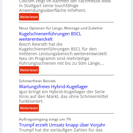
Coscom zeigt im Rahmen der Fachmesse AMB
r
in Stuttgart seine touchfähige
i
Anwendungsoberfläche InfoPoint.
e
:
Weiterlesen
b
D
e
Neue Optionen für Länge, Montage und Zubehör
i
f
Kugelschienenführungen BSCL
g
ü
weiterentwickelt
i
r
Bosch Rexroth hat die
t
r
Kugelschienenführungen BSCL für den
a
mittleren Leistungsbereich weiterentwickelt:
a
l
Neu im Programm sind mehrteilige
u
e
Führungsschienen mit bis zu 50m Länge,…
e
r
:
Weiterlesen
U
W
K
m
e
Schmierfreier Betrieb
u
g
r
Wartungsfreies Hybrid-Kugellager
g
e
k
Igus bringt ein Hybrid-Kugellager der Serie
e
b
z
Xiros auf den Markt, das ohne Schmiermittel
l
u
funktioniert.
e
s
n
u
:
Weiterlesen
c
g
g
W
h
e
k
Auftragseingang steigt um 7%
a
i
n
r
Trumpf erzielt Umsatz knapp über Vorjahr
r
e
Trumpf hat die vorläufigen Zahlen für das
e
t
n