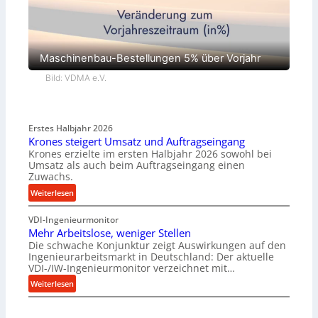
Maschinenbau-Bestellungen 5% über Vorjahr
Bild: VDMA e.V.
Erstes Halbjahr 2026
Krones steigert Umsatz und Auftragseingang
Krones erzielte im ersten Halbjahr 2026 sowohl bei
Umsatz als auch beim Auftragseingang einen
Zuwachs.
:
Weiterlesen
K
VDI-Ingenieurmonitor
r
Mehr Arbeitslose, weniger Stellen
o
Die schwache Konjunktur zeigt Auswirkungen auf den
n
Ingenieurarbeitsmarkt in Deutschland: Der aktuelle
e
VDI-/IW-Ingenieurmonitor verzeichnet mit…
s
:
Weiterlesen
s
M
t
e
e