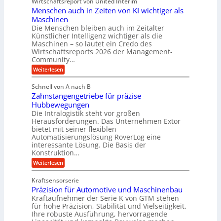
Wirtschaftsreport von United Interim
l
n
g
i
l
Menschen auch in Zeiten von KI wichtiger als
b
u
a
s
a
l
Maschinen
l
c
u
a
B
Die Menschen bleiben auch im Zeitalter
h
T
u
Künstlicher Intelligenz wichtiger als die
u
e
s
Maschinen – so lautet ein Credo des
t
c
i
z
Wirtschaftsreports 2026 der Management-
h
n
s
Community…
n
e
c
o
s
:
Weiterlesen
h
l
s
M
l
o
E
e
ä
Schnell von A nach B
g
c
n
u
i
Zahnstangengetriebe für präzise
o
s
c
e
s
c
Hubbewegungen
h
s
y
h
Die Intralogistik steht vor großen
e
b
s
e
i
Herausforderungen. Das Unternehmen Extor
e
t
n
n
z
bietet mit seiner flexiblen
e
a
2
i
Automatisierungslösung RoverLog eine
m
u
2
e
v
interessante Lösung. Die Basis der
c
V
h
o
h
Konstruktion…
a
t
n
i
r
:
Weiterlesen
n
F
n
i
Z
e
o
Z
a
a
u
r
e
Kraftsensorserie
n
h
e
m
i
Präzision für Automotive und Maschinenbau
t
n
n
w
t
e
s
Kraftaufnehmer der Serie K von GTM stehen
S
a
e
n
t
t
für hohe Präzision, Stabilität und Vielseitigkeit.
y
n
a
a
s
Ihre robuste Ausführung, hervorragende
v
n
n
b
o