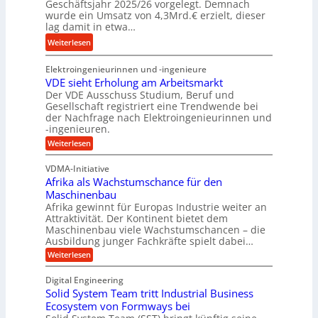
Geschäftsjahr 2025/26 vorgelegt. Demnach
i
u
e
wurde ein Umsatz von 4,3Mrd.€ erzielt, dieser
s
n
n
lag damit in etwa…
l
g
f
:
Weiterlesen
a
s
ü
T
u
f
h
Elektroingenieurinnen und -ingenieure
r
f
r
r
VDE sieht Erholung am Arbeitsmarkt
u
e
u
Der VDE Ausschuss Studium, Beruf und
m
i
n
Gesellschaft registriert eine Trendwende bei
p
e
der Nachfrage nach Elektroingenieurinnen und
g
f
-ingenieuren.
s
e
e
H
:
Weiterlesen
n
r
V
y
B
D
z
VDMA-Initiative
b
S
E
i
Afrika als Wachstumschance für den
s
r
C
e
i
Maschinenbau
i
L
e
l
Afrika gewinnt für Europas Industrie weiter an
d
h
w
Attraktivität. Der Kontinent bietet dem
t
t
-
e
Maschinenbau viele Wachstumschancen – die
U
E
K
Ausbildung junger Fachkräfte spielt dabei…
i
r
m
u
h
t
:
Weiterlesen
s
o
g
A
e
a
l
f
e
Digital Engineering
r
u
r
t
l
n
Solid System Team tritt Industrial Business
e
i
z
g
l
k
Ecosystem von Formways bei
n
a
k
a
a