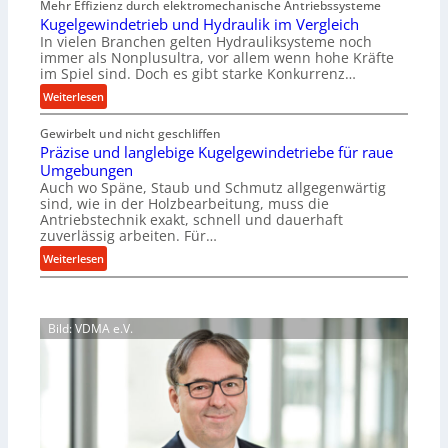
Mehr Effizienz durch elektromechanische Antriebssysteme
h
i
Kugelgewindetrieb und Hydraulik im Vergleich
r
g
In vielen Branchen gelten Hydrauliksysteme noch
A
e
immer als Nonplusultra, vor allem wenn hohe Kräfte
r
r
im Spiel sind. Doch es gibt starke Konkurrenz…
b
t
:
Weiterlesen
e
U
K
i
m
Gewirbelt und nicht geschliffen
u
t
s
Präzise und langlebige Kugelgewindetriebe für raue
g
s
a
Umgebungen
e
l
t
Auch wo Späne, Staub und Schmutz allgegenwärtig
l
o
sind, wie in der Holzbearbeitung, muss die
z
g
s
Antriebstechnik exakt, schnell und dauerhaft
u
e
zuverlässig arbeiten. Für…
e
n
w
,
:
Weiterlesen
d
i
w
P
A
n
e
r
u
d
n
ä
f
e
Bild: VDMA e.V.
i
z
t
t
g
i
r
r
e
s
a
i
r
e
g
e
S
u
s
b
t
n
e
u
e
d