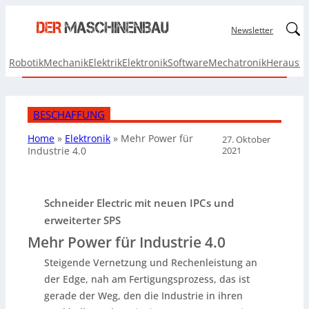
Linked
Newsletter
Robotik
Mechanik
Elektrik
Elektronik
Software
Mechatronik
Herausf
BESCHAFFUNG
Home
»
Elektronik
»
Mehr Power für
27. Oktober
2021
Industrie 4.0
Schneider Electric mit neuen IPCs und
erweiterter SPS
Mehr Power für Industrie 4.0
Steigende Vernetzung und Rechenleistung an
der Edge, nah am Fertigungsprozess, das ist
gerade der Weg, den die Industrie in ihren