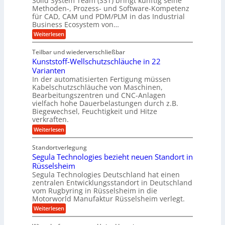
Solid System Team (SST) bringt künftig seine
t
m
a
n
Methoden-, Prozess- und Software-Kompetenz
g
A
l
w
a
für CAD, CAM und PDM/PLM in das Industrial
r
s
e
i
b
Business Ecosystem von…
p
W
r
c
e
a
p
:
Weiterlesen
i
c
k
S
ü
t
h
o
e
s
Teilbar und wiederverschließbar
b
s
l
m
l
t
Kunststoff-Wellschutzschläuche in 22
i
e
a
u
t
d
Varianten
r
r
m
S
In der automatisierten Fertigung müssen
k
s
V
y
Kabelschutzschläuche von Maschinen,
t
c
s
o
Bearbeitungszentren und CNC-Anlagen
h
t
r
a
vielfach hohe Dauerbelastungen durch z.B.
e
n
j
Biegewechsel, Feuchtigkeit und Hitze
m
c
T
verkraften.
a
e
e
:
h
Weiterlesen
f
a
K
ü
r
m
u
r
t
Standortverlegung
n
d
r
Segula Technologies bezieht neuen Standort in
s
e
i
t
Rüsselsheim
n
t
s
M
Segula Technologies Deutschland hat einen
t
t
a
I
zentralen Entwicklungsstandort in Deutschland
o
s
n
vom Rugbyring in Rüsselsheim in die
f
c
d
Motorworld Manufaktur Rüsselsheim verlegt.
f
h
u
-
i
:
Weiterlesen
s
W
n
S
t
e
e
e
r