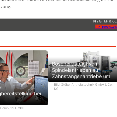
tzung.
Pilz GmbH & Co
Zur Firmenweb
Boschert steigt von
Spindelantrieben auf
Zahnstangenantriebe um
Bild: Stöber Antriebstechnik GmbH & Co.
e
KG
ereitstellung bei
m Computer GmbH