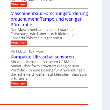
e
i
:
Weiterlesen
n
e
T
B
s
r
Maschinenbau: Forschungsförderung
S
H
u
C
y
braucht mehr Tempo und weniger
m
L
b
p
w
Bürokratie
r
f
e
i
e
Der Maschinenbau investiert stark in
i
d
r
t
Forschung, wird aber durch kleinteilige
-
z
e
Förderbürokratie ausgebremst.
K
i
r
u
e
:
Weiterlesen
e
g
l
M
n
e
t
a
t
Mit 3 Metern Reichweite
l
U
s
w
l
m
Kompakte Ultraschallsensoren
c
i
a
s
h
c
Mit den Ultraschallsensoren U1KM in
g
a
i
k
e
Miniaturbauform erweitert Wenglor sein
t
n
e
r
z
Portfolio um eine Lösung für Anwendungen,
e
l
k
n
die hohe Reichweiten auf kleinstem Bauraum
t
n
b
erfordern.
a
a
:
p
Weiterlesen
u
K
p
:
o
ü
F
m
b
o
p
e
r
a
r
s
k
V
c
t
o
h