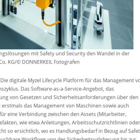
rungslösungen mit Safety und Security den Wandel in der
& Co. KG/© DONNERKEIL Fotografen
Die digitale Myzel Lifecycle Platform für das Management v
zyklus. Das Software-as-a-Service-Angebot, das
ltung von Gesetzen und Sicherheitsanforderungen über den
nt erstmals das Management von Maschinen sowie auch
dafür eine Verbindung zwischen den Assets (Mitarbeiter,
kten, wie etwa Anleitungen, Arbeitsschutzrichtlinien ode
t so ersichtlich, wo es Handlungsbedarf in Bezug auf Safet
buchbare Workflows von der Sicherheitsvalidierung bis zur