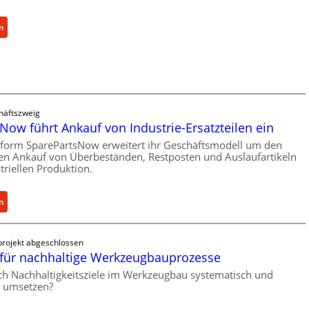
b
e
:
n
r
C
l
e
a
l
s
l
t
r
s
häftszweig
o
c
Now führt Ankauf von Industrie-Ersatzteilen ein
e
h
n
tform SparePartsNow erweitert ihr Geschäftsmodell um den
u
len Ankauf von Überbeständen, Restposten und Auslaufartikeln
t
t
triellen Produktion.
w
z
i
f
c
:
n
ü
k
S
r
e
p
i
rojekt abgeschlossen
l
a
n
für nachhaltige Werkzeugbauprozesse
t
r
d
X
e
ich Nachhaltigkeitsziele im Werkzeugbau systematisch und
i
h umsetzen?
6
P
r
0
a