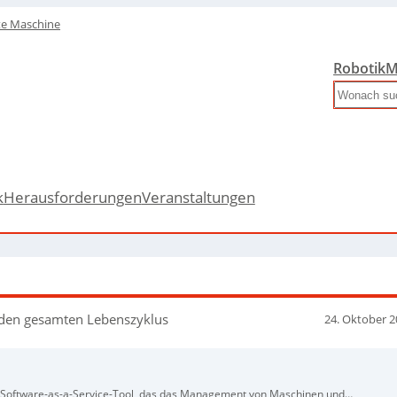
te Maschine
Robotik
M
Search
k
Herausforderungen
Veranstaltungen
den gesamten Lebenszyklus
24. Oktober 
n Software-as-a-Service-Tool, das das Management von Maschinen und