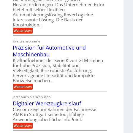
e
r
m
Herausforderungen. Das Unternehmen Extor
l
l
b
bietet mit seiner flexiblen
s
e
g
Automatisierungslösung RoverLog eine
e
a
i
e
interessante Lösung. Die Basis der
i
t
c
w
Konstruktion…
t
z
h
i
:
Weiterlesen
s
u
Z
n
l
n
a
d
Kraftsensorserie
o
h
d
Präzision für Automotive und
e
n
s
A
s
t
Maschinenbau
e
u
t
r
,
a
Kraftaufnehmer der Serie K von GTM stehen
f
i
n
w
für hohe Präzision, Stabilität und
t
g
e
Vielseitigkeit. Ihre robuste Ausführung,
e
r
e
b
hervorragende Linearität und kompakte
n
n
a
Bauweise machen…
e
g
i
g
e
f
:
Weiterlesen
g
s
t
P
ü
r
e
e
r
i
Jetzt auch als Web-App
r
r
ä
i
e
Digitaler Werkzeugkreislauf
r
z
S
n
b
i
a
Coscom zeigt im Rahmen der Fachmesse
e
t
g
s
f
AMB in Stuttgart seine touchfähige
u
i
e
a
ü
Anwendungsoberfläche InfoPoint.
o
e
l
r
n
n
:
U
Weiterlesen
p
l
g
f
D
r
m
ü
e