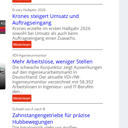
e
r
P
t
o
Erstes Halbjahr 2026
r
r
z
Krones steigert Umsatz und
ä
i
e
z
Auftragseingang
. KG
e
s
i
Krones erzielte im ersten Halbjahr 2026
site
b
s
s
sowohl bei Umsatz als auch beim
u
e
Auftragseingang einen Zuwachs.
n
u
:
Weiterlesen
d
n
K
H
d
VDI-Ingenieurmonitor
r
y
l
Mehr Arbeitslose, weniger Stellen
o
d
a
n
Die schwache Konjunktur zeigt Auswirkungen
r
n
auf den Ingenieurarbeitsmarkt in
e
a
g
Deutschland: Der aktuelle VDI-/IW-
s
u
l
Ingenieurmonitor verzeichnet mit 58.392
s
l
e
Arbeitslosen in Ingenieur- und IT-Berufen
t
i
den…
b
e
k
i
:
Weiterlesen
i
i
g
M
g
m
e
Schnell von A nach B
e
e
V
K
Zahnstangengetriebe für präzise
h
r
e
u
r
t
Hubbewegungen
r
g
A
U
Die Intralogistik steht vor großen
g