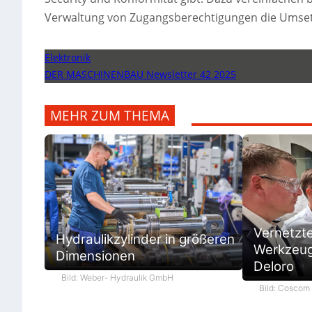
Verwaltung von Zugangsberechtigungen die Umse
Elektronik
DER MASCHINENBAU Newsletter 42 2025
MEHR ZUM THEMA
Vernetzt
Hydraulikzylinder in größeren
Werkzeugb
Dimensionen
Deloro
Bild: Weber- Hydraulik GmbH
Bild: Cosco