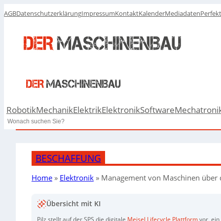
AGB
Datenschutzerklärung
Impressum
Kontakt
Kalender
Mediadaten
Perfek
Robotik
Mechanik
Elektrik
Elektronik
Software
Mechatroni
Search
BESCHAFFUNG
Home
»
Elektronik
»
Management von Maschinen über 
Übersicht mit KI
Pilz stellt auf der SPS die digitale
Meisel Lifecycle Plattform
vor, ei