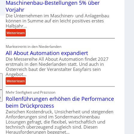
Maschinenbau-Bestellungen 5% über
t
e
Vorjahr
r
Die Unternehmen im Maschinen- und Anlagenbau
i
können in Summe auf ein leicht positives erstes
a
Halbjahr…
l
:
Weiterlesen
v
M
e
a
Markteintritt in den Niederlanden
r
s
All About Automation expandiert
s
c
Die Messereihe All About Automation findet 2027
o
h
erstmals in den Niederlanden statt. Und auch in
r
i
Österreich baut der Veranstalter Easyfairs sein
g
n
Angebot…
u
e
:
Weiterlesen
n
n
A
g
b
Mehr Steifigkeit und Präzision
l
e
a
Rollenführungen erhöhen die Performance
l
n
u
A
t
beim Drückprozess
-
b
s
Zwischen Kostendruck, Unsicherheit und steigenden
B
o
p
Anforderungen sind im Sondermaschinenbau
e
u
Lösungen gefragt, die flexibel, wirtschaftlich und
a
s
technisch überzeugend zugleich sind. Diesen
t
n
t
Herausforderungen begegnet…
A
n