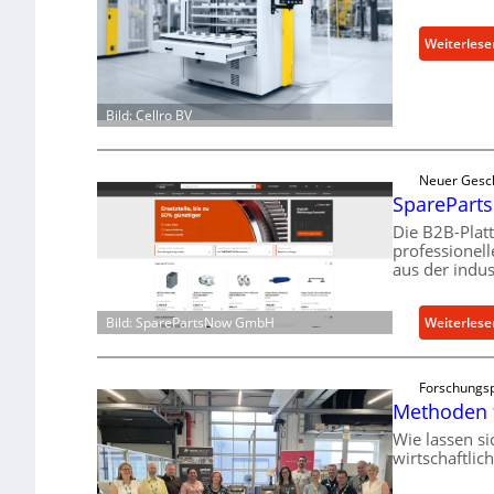
Weiterlese
Bild: Cellro BV
Neuer Gesc
SpareParts
Die B2B-Plat
professionel
aus der indus
Weiterlese
Bild: SparePartsNow GmbH
Forschungsp
Methoden 
Wie lassen s
wirtschaftlic