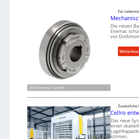
Für Lebensm
Mechanisch
Die neuen Ba
Enemac schüt
vor Drehmom
Weiterlese
Bild: Enemac GmbH
Zusätzliche
Cellro entw
Das neue Sys
einen skalier
Lagerkapazit
können.