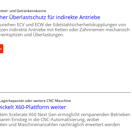
ittel- und Getränkeindustrie
er Überlastschutz für indirekte Antriebe
ureihen ECV und ECW der Edelstahlsicherheitskupplungen von
zen indirekte Antriebe mit Ketten oder Zahnriemen mechanisch
entspitzen und Überlastungen.
:
n
M
e
c
h
a
n
i
s
 Lagerkapazität oder weitere CNC-Maschine
c
ickelt X60-Plattform weiter
h
tem Xcelerate X60 Next Gen ermöglicht zerspanenden Betrieben
e
baren Einstieg in die CNC-Automatisierung, wobei
r
äten und Maschinenanzahlen nachträglich erweitert werden
Ü