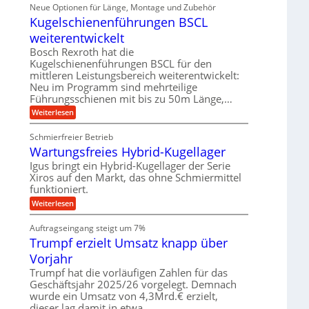
i
ä
Neue Optionen für Länge, Montage und Zubehör
r
g
g
n
z
A
Kugelschienenführungen BSCL
i
e
i
u
t
s
b
weiterentwickelt
t
a
e
o
u
l
Bosch Rexroth hat die
H
m
e
n
u
Kugelschienenführungen BSCL für den
o
r
b
mittleren Leistungsbereich weiterentwickelt:
g
t
W
b
i
Neu im Programm sind mehrteilige
e
e
e
v
Führungsschienen mit bis zu 50m Länge,…
r
w
n
e
k
e
:
Weiterlesen
u
z
g
K
n
e
u
u
d
u
Schmierfreier Betrieb
n
g
M
g
g
Wartungsfreies Hybrid-Kugellager
e
a
k
e
l
s
Igus bringt ein Hybrid-Kugellager der Serie
r
n
s
c
e
Xiros auf den Markt, das ohne Schmiermittel
c
h
i
funktioniert.
h
i
s
i
n
:
Weiterlesen
l
e
e
W
a
n
n
a
u
Auftragseingang steigt um 7%
e
b
r
f
n
a
Trumpf erzielt Umsatz knapp über
t
f
u
u
Vorjahr
ü
n
h
g
Trumpf hat die vorläufigen Zahlen für das
r
s
Geschäftsjahr 2025/26 vorgelegt. Demnach
u
f
wurde ein Umsatz von 4,3Mrd.€ erzielt,
n
r
g
dieser lag damit in etwa…
e