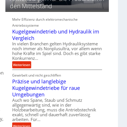
d
den Mittelstand
i
e
P
Mehr Effizienz durch elektromechanische
e
Antriebssysteme
r
Kugelgewindetrieb und Hydraulik im
f
Vergleich
o
In vielen Branchen gelten Hydrauliksysteme
r
noch immer als Nonplusultra, vor allem wenn
m
hohe Kräfte im Spiel sind. Doch es gibt starke
a
Konkurrenz…
n
:
Weiterlesen
c
K
e
on
Gewirbelt und nicht geschliffen
u
b
Präzise und langlebige
g
e
e
Kugelgewindetriebe für raue
i
l
m
Umgebungen
g
D
Auch wo Späne, Staub und Schmutz
e
r
allgegenwärtig sind, wie in der
w
ü
Holzbearbeitung, muss die Antriebstechnik
r
i
exakt, schnell und dauerhaft zuverlässig
c
y,
n
arbeiten. Für…
k
d
p
:
Weiterlesen