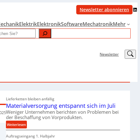
LinkedIn
Newsletter abonnieren
echanik
Elektrik
Elektronik
Software
Mechatronik
Mehr
LinkedIn
Newsletter
Lieferketten bleiben anfällig
Materialversorgung entspannt sich im Juli
Weniger Unternehmen berichten von Problemen bei
2025
der Beschaffung von Vorprodukten.
:
Weiterlesen
M
Auftragseingang 1. Halbjahr
a