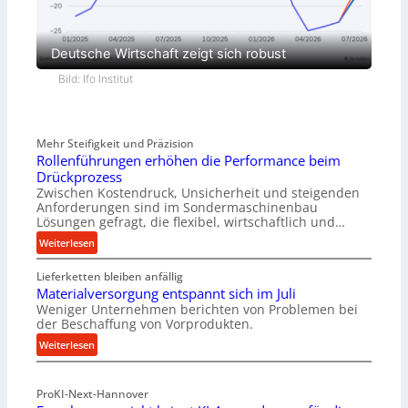
Deutsche Wirtschaft zeigt sich robust
Bild: Ifo Institut
Mehr Steifigkeit und Präzision
Rollenführungen erhöhen die Performance beim
Drückprozess
Zwischen Kostendruck, Unsicherheit und steigenden
Anforderungen sind im Sondermaschinenbau
Lösungen gefragt, die flexibel, wirtschaftlich und…
:
Weiterlesen
R
Lieferketten bleiben anfällig
o
Materialversorgung entspannt sich im Juli
l
Weniger Unternehmen berichten von Problemen bei
l
der Beschaffung von Vorprodukten.
e
:
Weiterlesen
n
M
f
a
ü
ProKI-Next-Hannover
t
h