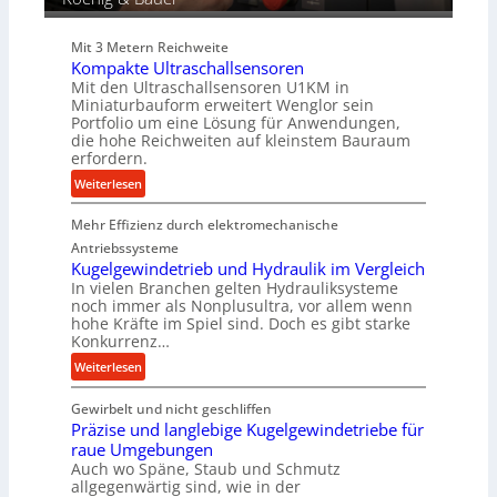
i
e
Mit 3 Metern Reichweite
P
Kompakte Ultraschallsensoren
r
Mit den Ultraschallsensoren U1KM in
o
Miniaturbauform erweitert Wenglor sein
d
Portfolio um eine Lösung für Anwendungen,
u
die hohe Reichweiten auf kleinstem Bauraum
erfordern.
k
t
:
Weiterlesen
i
K
o
Mehr Effizienz durch elektromechanische
o
n
m
Antriebssysteme
i
p
Kugelgewindetrieb und Hydraulik im Vergleich
n
In vielen Branchen gelten Hydrauliksysteme
a
noch immer als Nonplusultra, vor allem wenn
d
k
hohe Kräfte im Spiel sind. Doch es gibt starke
e
t
Konkurrenz…
n
e
:
Weiterlesen
M
U
K
i
l
Gewirbelt und nicht geschliffen
u
t
t
Präzise und langlebige Kugelgewindetriebe für
g
t
r
raue Umgebungen
e
e
a
Auch wo Späne, Staub und Schmutz
l
l
s
allgegenwärtig sind, wie in der
g
s