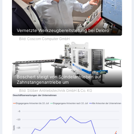
Vernetzte Werkzeugbereitstellung bei Deloro
Bild: Coscom Computer GmbH
Boschert steigt von Spindelantrieben auf
Zahnstangenantriebe um
Bild: Stöber Antriebstechnik GmbH & Co. KG