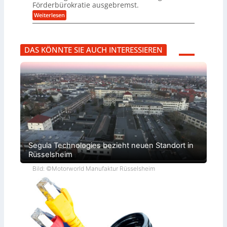
e
b
Förderbürokratie ausgebremst.
L
r
r
w
:
Weiterlesen
z
i
e
M
i
d
i
a
e
-
t
s
l
K
e
c
t
u
r
DAS KÖNNTE SIE AUCH INTERESSIEREN
h
U
g
e
i
m
e
n
n
s
l
t
e
a
l
w
n
t
a
i
b
z
g
c
a
k
e
k
u
n
r
e
:
a
l
F
p
t
o
p
r
ü
s
b
c
Segula Technologies bezieht neuen Standort in
e
h
r
Rüsselsheim
u
V
n
o
Bild: ©Motorworld Manufaktur Rüsselsheim
g
r
s
j
f
a
ö
h
r
r
d
e
r