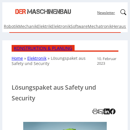
Linked
Newsletter
Robotik
Mechanik
Elektrik
Elektronik
Software
Mechatronik
Herausf
KONSTRUKTION & PLANUNG
Home
»
Elektronik
»
Lösungspaket aus
10. Februar
2023
Safety und Security
Lösungspaket aus Safety und
Security