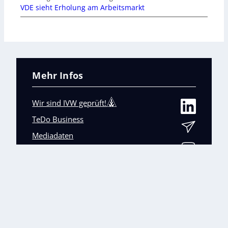
VDE sieht Erholung am Arbeitsmarkt
Mehr Infos
Wir sind IVW geprüft!
TeDo Business
Mediadaten
Abo-Service
Unsere weiteren Fachmagazine
+