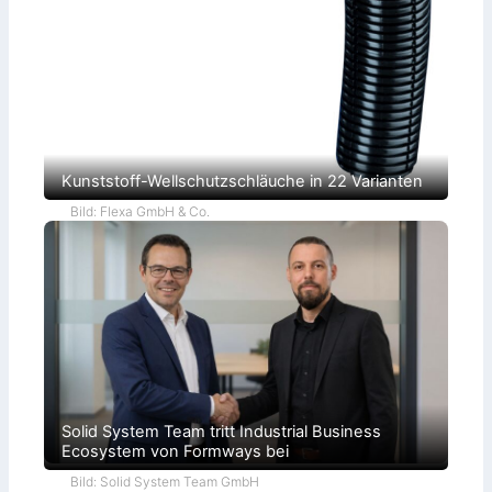
o
k
r
a
t
i
e
Kunststoff-Wellschutzschläuche in 22 Varianten
Bild: Flexa GmbH & Co.
Solid System Team tritt Industrial Business
Ecosystem von Formways bei
Bild: Solid System Team GmbH