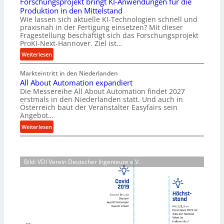
Forschungsprojekt bringt KI-Anwendungen für die
e
r
Produktion in den Mittelstand
r
u
Wie lassen sich aktuelle KI-Technologien schnell und
i
n
praxisnah in der Fertigung einsetzen? Mit dieser
a
g
Fragestellung beschäftigt sich das Forschungsprojekt
l
e
ProKI-Next-Hannover. Ziel ist…
v
n
:
Weiterlesen
e
e
F
r
r
Markteintritt in den Niederlanden
o
s
h
All About Automation expandiert
r
o
ö
Die Messereihe All About Automation findet 2027
s
r
erstmals in den Niederlanden statt. Und auch in
h
c
Österreich baut der Veranstalter Easyfairs sein
g
e
h
Angebot…
u
n
u
:
n
Weiterlesen
d
n
A
g
i
g
l
e
e
s
l
n
P
p
Bild: VDI Verein Deutscher Ingenieure e.V.
A
t
e
r
b
s
r
o
o
p
f
j
u
a
o
e
t
n
r
k
A
n
m
t
u
t
a