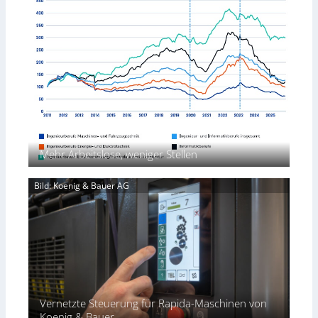
b
t
s
n
r
o
i
c
i
m
c
e
n
a
h
b
g
t
i
e
t
i
m
i
K
o
J
m
I
n
u
D
-
e
l
r
A
x
i
ü
n
p
c
w
Mehr Arbeitslose, weniger Stellen
a
k
e
n
p
n
d
Bild: Koenig & Bauer AG
r
d
i
o
u
e
z
n
r
e
g
t
s
e
s
n
f
ü
r
Vernetzte Steuerung für Rapida-Maschinen von
d
Koenig & Bauer