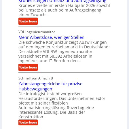
Krones steigert Umsatz und Auftragseingang
ä
r
t
Krones erzielte im ersten Halbjahr 2026 sowohl
z
o
r
bei Umsatz als auch beim Auftragseingang
i
z
einen Zuwachs.
i
s
e
e
:
Weiterlesen
e
s
b
K
u
s
u
VDI-Ingenieurmonitor
r
n
n
Mehr Arbeitslose, weniger Stellen
o
d
Die schwache Konjunktur zeigt Auswirkungen
d
n
l
auf den Ingenieurarbeitsmarkt in Deutschland:
H
e
a
Der aktuelle VDI-/IW-Ingenieurmonitor
y
s
n
verzeichnet mit 58.392 Arbeitslosen in
d
s
Ingenieur- und IT-Berufen den…
g
r
t
l
:
Weiterlesen
a
e
e
M
u
i
b
Schnell von A nach B
e
l
g
i
Zahnstangengetriebe für präzise
h
i
e
g
Hubbewegungen
r
k
r
Die Intralogistik steht vor großen
e
A
i
t
Herausforderungen. Das Unternehmen Extor
K
r
m
bietet mit seiner flexiblen
U
u
b
Automatisierungslösung RoverLog eine
V
m
g
e
interessante Lösung. Die Basis der
e
s
e
Konstruktion…
i
r
a
l
t
:
Weiterlesen
g
t
g
Z
s