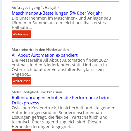
M
Auftragseingang 1. Halbjahr
a
Maschinenbau-Bestellungen 5% über Vorjahr
t
Die Unternehmen im Maschinen- und Anlagenbau
e
können in Summe auf ein leicht positives erstes
r
Halbjahr…
i
:
Weiterlesen
a
M
l
a
v
Markteintritt in den Niederlanden
s
e
All About Automation expandiert
c
r
Die Messereihe All About Automation findet 2027
h
s
erstmals in den Niederlanden statt. Und auch in
i
o
Österreich baut der Veranstalter Easyfairs sein
n
Angebot…
r
e
g
:
Weiterlesen
n
u
A
b
n
Mehr Steifigkeit und Präzision
l
a
g
Rollenführungen erhöhen die Performance beim
l
u
e
Drückprozess
A
-
Zwischen Kostendruck, Unsicherheit und steigenden
n
b
B
Anforderungen sind im Sondermaschinenbau
t
o
Lösungen gefragt, die flexibel, wirtschaftlich und
e
s
u
technisch überzeugend zugleich sind. Diesen
s
p
t
Herausforderungen begegnet…
t
a
A