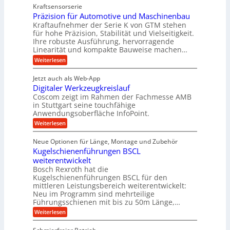
l
a
z
e
Kraftsensorserie
l
h
e
u
w
Präzision für Automotive und Maschinenbau
o
n
i
n
s
Kraftaufnehmer der Serie K von GTM stehen
i
s
c
t
d
für hohe Präzision, Stabilität und Vielseitigkeit.
n
e
a
h
Ihre robuste Ausführung, hervorragende
A
d
n
,
Linearität und kompakte Bauweise machen…
u
g
e
w
:
e
Weiterlesen
f
t
e
P
n
t
r
r
g
n
Jetzt auch als Web-App
r
ä
e
i
i
Digitaler Werkzeugkreislauf
z
t
a
e
g
i
r
Coscom zeigt im Rahmen der Fachmesse AMB
g
b
s
i
in Stuttgart seine touchfähige
e
s
i
e
e
Anwendungsoberfläche InfoPoint.
r
o
b
e
f
:
Weiterlesen
S
n
e
i
D
f
ü
f
t
i
ü
ü
n
Neue Optionen für Länge, Montage und Zubehör
r
e
g
r
r
g
Kugelschienenführungen BSCL
r
i
A
l
p
a
t
weiterentwickelt
u
r
a
l
a
t
ä
n
Bosch Rexroth hat die
u
e
l
o
z
Kugelschienenführungen BSCL für den
g
e
e
m
i
n
mittleren Leistungsbereich weiterentwickelt:
r
o
s
U
Neu im Programm sind mehrteilige
W
t
e
m
Führungsschienen mit bis zu 50m Länge,…
e
i
H
r
g
v
u
:
Weiterlesen
k
e
b
K
e
z
u
b
u
b