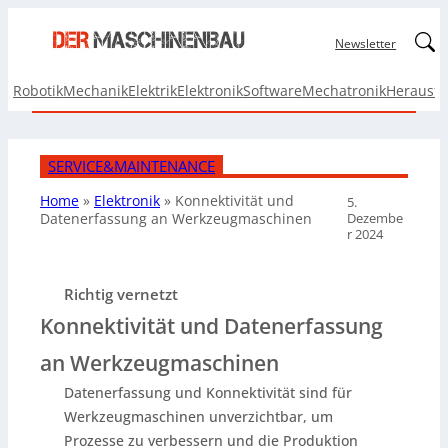
Linked
Newsletter
Robotik
Mechanik
Elektrik
Elektronik
Software
Mechatronik
Herausf
SERVICE&MAINTENANCE
Home
»
Elektronik
»
Konnektivität und
5.
Dezembe
Datenerfassung an Werkzeugmaschinen
r 2024
Richtig vernetzt
Konnektivität und Datenerfassung
an Werkzeugmaschinen
Datenerfassung und Konnektivität sind für
Werkzeugmaschinen unverzichtbar, um
Prozesse zu verbessern und die Produktion