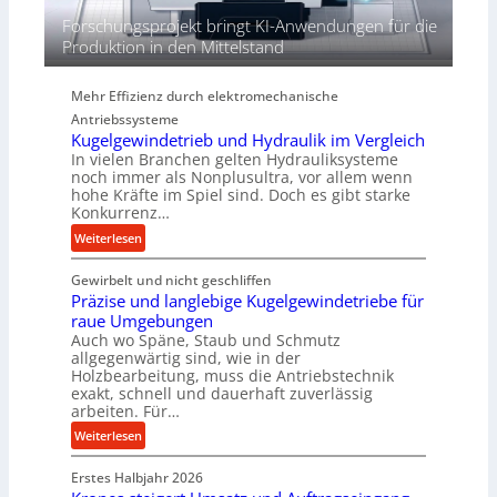
i
Forschungsprojekt bringt KI-Anwendungen für die
e
Produktion in den Mittelstand
P
e
Mehr Effizienz durch elektromechanische
r
Antriebssysteme
f
Kugelgewindetrieb und Hydraulik im Vergleich
o
In vielen Branchen gelten Hydrauliksysteme
r
noch immer als Nonplusultra, vor allem wenn
m
hohe Kräfte im Spiel sind. Doch es gibt starke
a
Konkurrenz…
n
:
Weiterlesen
c
K
e
Gewirbelt und nicht geschliffen
u
b
Präzise und langlebige Kugelgewindetriebe für
g
e
raue Umgebungen
e
i
Auch wo Späne, Staub und Schmutz
l
m
allgegenwärtig sind, wie in der
g
Holzbearbeitung, muss die Antriebstechnik
D
e
exakt, schnell und dauerhaft zuverlässig
r
w
arbeiten. Für…
ü
i
:
Weiterlesen
c
n
P
k
d
Erstes Halbjahr 2026
r
p
e