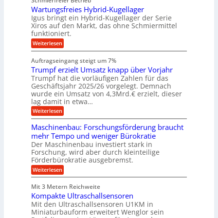
Schmierfreier Betrieb
e
n
e
g
u
u
d
Wartungsfreies Hybrid-Kugellager
w
e
g
M
e
l
Igus bringt ein Hybrid-Kugellager der Serie
n
k
a
g
s
Xiros auf den Markt, das ohne Schmiermittel
g
r
s
u
c
funktioniert.
e
c
e
n
h
i
h
:
g
Weiterlesen
i
n
s
i
W
e
e
l
n
a
n
n
Auftragseingang steigt um 7%
a
e
r
e
u
Trumpf erzielt Umsatz knapp über Vorjahr
n
t
n
f
b
u
Trumpf hat die vorläufigen Zahlen für das
f
a
n
ü
Geschäftsjahr 2025/26 vorgelegt. Demnach
u
g
h
wurde ein Umsatz von 4,3Mrd.€ erzielt, dieser
s
r
lag damit in etwa…
f
u
:
r
Weiterlesen
n
T
e
g
r
i
e
Maschinenbau: Forschungsförderung braucht
u
e
n
mehr Tempo und weniger Bürokratie
m
s
B
Der Maschinenbau investiert stark in
p
H
S
Forschung, wird aber durch kleinteilige
f
y
C
e
b
Förderbürokratie ausgebremst.
L
r
r
w
:
Weiterlesen
z
i
e
M
i
d
i
a
e
-
Mit 3 Metern Reichweite
t
s
l
K
e
Kompakte Ultraschallsensoren
c
t
u
r
h
Mit den Ultraschallsensoren U1KM in
U
g
e
i
Miniaturbauform erweitert Wenglor sein
m
e
n
n