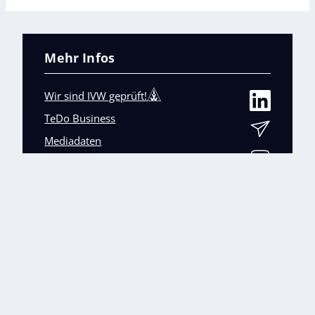
Mehr Infos
Wir sind IVW geprüft!
TeDo Business
Mediadaten
Abo-Service
Unsere weiteren Fachmagazine
+
Impressum
Datenschutz
AGB
Barrierefreiheit
Cookies & Datenverarbeitung
Kontakt