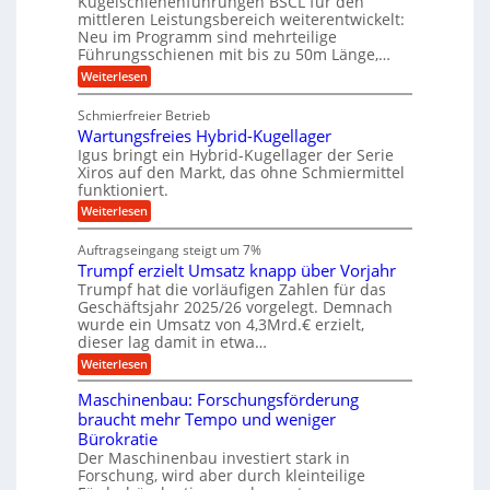
Kugelschienenführungen BSCL für den
e
e
m
g
mittleren Leistungsbereich weiterentwickelt:
H
r
o
Neu im Programm sind mehrteilige
u
e
W
t
b
Führungsschienen mit bis zu 50m Länge,…
e
i
b
b
r
v
:
Weiterlesen
u
e
k
e
K
w
n
z
u
u
e
Schmierfreier Betrieb
e
n
g
g
g
u
d
Wartungsfreies Hybrid-Kugellager
e
e
u
g
M
l
Igus bringt ein Hybrid-Kugellager der Serie
n
k
n
a
s
Xiros auf den Markt, das ohne Schmiermittel
g
r
s
c
funktioniert.
e
e
c
h
n
i
h
:
Weiterlesen
i
s
i
W
e
l
n
a
n
Auftragseingang steigt um 7%
a
e
r
e
u
Trumpf erzielt Umsatz knapp über Vorjahr
n
t
n
f
b
u
Trumpf hat die vorläufigen Zahlen für das
f
a
n
ü
Geschäftsjahr 2025/26 vorgelegt. Demnach
u
g
h
wurde ein Umsatz von 4,3Mrd.€ erzielt,
s
r
dieser lag damit in etwa…
f
u
:
r
Weiterlesen
n
T
e
g
r
i
e
Maschinenbau: Forschungsförderung
u
e
n
braucht mehr Tempo und weniger
m
s
B
Bürokratie
p
H
S
f
y
Der Maschinenbau investiert stark in
C
e
b
L
Forschung, wird aber durch kleinteilige
r
r
w