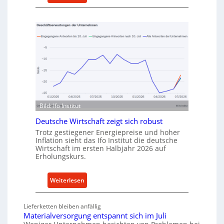
a
M
u
e
f
t
v
h
o
o
n
d
I
e
n
n
d
f
u
ü
s
Bild: Ifo Institut
r
t
n
Deutsche Wirtschaft zeigt sich robust
r
a
Trotz gestiegener Energiepreise und hoher
i
Inflation sieht das Ifo Institut die deutsche
c
e
Wirtschaft im ersten Halbjahr 2026 auf
h
Erholungskurs.
-
h
E
a
r
:
Weiterlesen
l
s
D
t
a
e
i
Lieferketten bleiben anfällig
t
u
g
Materialversorgung entspannt sich im Juli
z
t