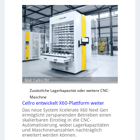
e
c
h
a
n
i
s
c
h
e
r
Ü
b
Bild: Cellro BV
e
Zusätzliche Lagerkapazität oder weitere CNC-
r
Maschine
l
Cellro entwickelt X60-Plattform weiter
a
Das neue System Xcelerate X60 Next Gen
s
ermöglicht zerspanenden Betrieben einen
t
skalierbaren Einstieg in die CNC-
Automatisierung, wobei Lagerkapazitäten
s
und Maschinenanzahlen nachträglich
c
erweitert werden können.
h