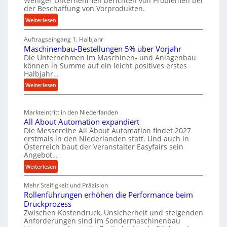
Weniger Unternehmen berichten von Problemen bei
e
t
der Beschaffung von Vorprodukten.
s
W
e
c
:
Weiterlesen
e
i
M
h
r
Auftragseingang 1. Halbjahr
a
l
e
k
Maschinenbau-Bestellungen 5% über Vorjahr
t
e
W
z
Die Unternehmen im Maschinen- und Anlagenbau
e
n
i
können in Summe auf ein leicht positives erstes
e
r
e
r
Halbjahr…
u
i
i
t
:
Weiterlesen
g
a
n
s
M
l
b
a
c
v
a
Markteintritt in den Niederlanden
s
h
e
u
All About Automation expandiert
c
a
r
p
Die Messereihe All About Automation findet 2027
h
s
f
erstmals in den Niederlanden statt. Und auch in
r
i
o
Österreich baut der Veranstalter Easyfairs sein
t
o
n
Angebot…
r
z
z
e
g
:
Weiterlesen
e
n
e
u
A
i
b
s
n
Mehr Steifigkeit und Präzision
l
g
a
g
s
Rollenführungen erhöhen die Performance beim
l
t
u
e
Drückprozess
e
A
-
s
Zwischen Kostendruck, Unsicherheit und steigenden
n
b
B
Anforderungen sind im Sondermaschinenbau
i
t
o