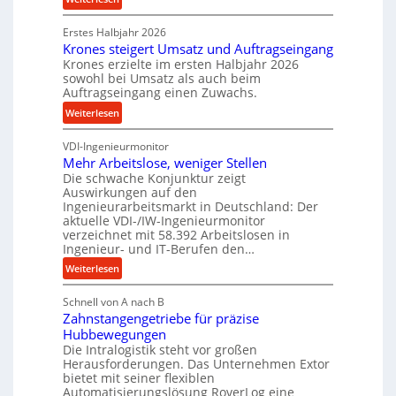
n
k
P
d
p
Erstes Halbjahr 2026
r
e
Krones steigert Umsatz und Auftragseingang
r
ä
t
Krones erzielte im ersten Halbjahr 2026
o
z
r
sowohl bei Umsatz als auch beim
z
i
Auftragseingang einen Zuwachs.
i
e
s
e
:
Weiterlesen
s
e
b
K
s
u
u
VDI-Ingenieurmonitor
r
n
n
Mehr Arbeitslose, weniger Stellen
o
d
Die schwache Konjunktur zeigt
d
n
l
Auswirkungen auf den
H
e
a
Ingenieurarbeitsmarkt in Deutschland: Der
y
s
n
aktuelle VDI-/IW-Ingenieurmonitor
d
s
verzeichnet mit 58.392 Arbeitslosen in
g
r
t
Ingenieur- und IT-Berufen den…
l
a
e
e
:
Weiterlesen
u
i
b
M
l
g
i
Schnell von A nach B
e
i
e
Zahnstangengetriebe für präzise
g
h
k
r
Hubbewegungen
e
r
i
t
Die Intralogistik steht vor großen
K
A
m
Herausforderungen. Das Unternehmen Extor
U
u
r
bietet mit seiner flexiblen
V
m
g
b
Automatisierungslösung RoverLog eine
e