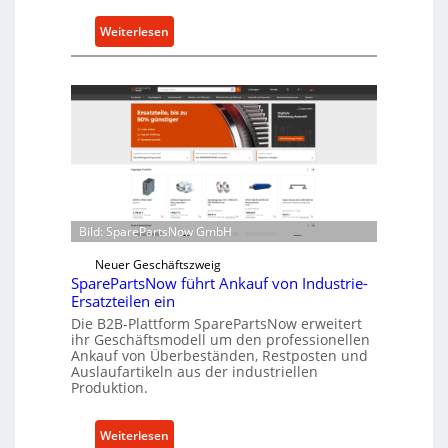
u
:
Weiterlesen
t
C
z
e
f
l
ü
l
r
r
i
o
n
e
d
n
i
t
r
Bild: SparePartsNow GmbH
w
e
i
Neuer Geschäftszweig
k
c
SparePartsNow führt Ankauf von Industrie-
t
Ersatzteilen ein
k
e
Die B2B-Plattform SparePartsNow erweitert
e
A
ihr Geschäftsmodell um den professionellen
l
n
Ankauf von Überbeständen, Restposten und
t
Auslaufartikeln aus der industriellen
t
Produktion.
X
r
6
i
0
:
Weiterlesen
e