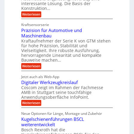
s
e
e
interessante Lösung. Die Basis der
r
a
l
Konstruktion…
i
g
t
g
t
:
Weiterlesen
l
z
Z
e
s
a
e
u
Kraftsensorserie
w
l
h
i
n
Präzision für Automotive und
i
o
n
c
d
s
Maschinenbau
n
s
t
h
A
Kraftaufnehmer der Serie K von GTM stehen
d
e
a
für hohe Präzision, Stabilität und
u
e
n
,
Vielseitigkeit. Ihre robuste Ausführung,
g
f
t
w
hervorragende Linearität und kompakte
e
t
r
e
Bauweise machen…
n
r
g
i
n
:
Weiterlesen
e
a
P
e
i
t
r
g
b
g
Jetzt auch als Web-App
r
ä
s
i
e
e
Digitaler Werkzeugkreislauf
z
e
e
i
Coscom zeigt im Rahmen der Fachmesse
f
r
b
s
i
AMB in Stuttgart seine touchfähige
ü
S
e
i
Anwendungsoberfläche InfoPoint.
n
f
r
t
o
ü
:
g
Weiterlesen
n
r
e
r
D
f
a
a
l
p
i
ü
Neue Optionen für Länge, Montage und Zubehör
n
r
g
u
l
r
ä
Kugelschienenführungen BSCL
i
g
A
e
e
z
t
weiterentwickelt
u
U
i
n
a
t
Bosch Rexroth hat die
s
l
m
o