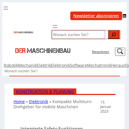
LinkedIn
Newsletter abonnieren
Search
LinkedIn
Newsletter
Robotik
Mechanik
Elektrik
Elektronik
Software
Mechatronik
Herausf
Search
KONSTRUKTION & PLANUNG
Home
»
Elektronik
»
Kompakte Multiturn-
13.
Januar
Drehgeber für mobile Maschinen
2023
Integrierte Safety-Funktionen