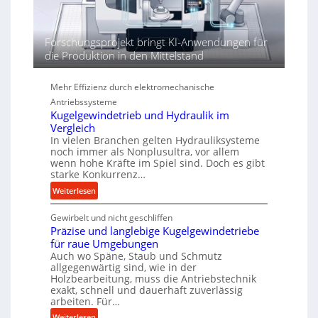
e
n
d
Forschungsprojekt bringt KI-Anwendungen für
i
die Produktion in den Mittelstand
e
P
Mehr Effizienz durch elektromechanische
e
r
Antriebssysteme
f
Kugelgewindetrieb und Hydraulik im
Vergleich
o
In vielen Branchen gelten Hydrauliksysteme
r
noch immer als Nonplusultra, vor allem
m
wenn hohe Kräfte im Spiel sind. Doch es gibt
a
starke Konkurrenz…
n
:
Weiterlesen
c
K
e
Gewirbelt und nicht geschliffen
u
b
Präzise und langlebige Kugelgewindetriebe
g
e
für raue Umgebungen
e
i
Auch wo Späne, Staub und Schmutz
l
m
allgegenwärtig sind, wie in der
g
D
Holzbearbeitung, muss die Antriebstechnik
e
exakt, schnell und dauerhaft zuverlässig
r
w
arbeiten. Für…
ü
i
c
:
Weiterlesen