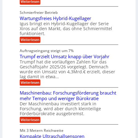
v
u
:
Weiterlesen
k
e
b
K
e
z
u
b
u
b
Schmierfreier Betrieb
e
n
e
g
u
u
d
Wartungsfreies Hybrid-Kugellager
w
e
g
M
e
l
Igus bringt ein Hybrid-Kugellager der Serie
n
k
a
g
s
Xiros auf den Markt, das ohne Schmiermittel
g
r
s
u
c
funktioniert.
e
c
e
n
h
i
h
:
g
Weiterlesen
i
n
s
i
W
e
e
l
n
a
n
n
Auftragseingang steigt um 7%
a
e
r
e
u
Trumpf erzielt Umsatz knapp über Vorjahr
n
t
n
f
b
u
Trumpf hat die vorläufigen Zahlen für das
f
a
n
ü
Geschäftsjahr 2025/26 vorgelegt. Demnach
u
g
h
wurde ein Umsatz von 4,3Mrd.€ erzielt, dieser
s
r
lag damit in etwa…
f
u
:
r
Weiterlesen
n
T
e
g
r
i
e
Maschinenbau: Forschungsförderung braucht
u
e
n
mehr Tempo und weniger Bürokratie
m
s
B
Der Maschinenbau investiert stark in
p
H
S
Forschung, wird aber durch kleinteilige
f
y
C
e
b
Förderbürokratie ausgebremst.
L
r
r
w
:
Weiterlesen
z
i
e
M
i
d
i
a
e
-
Mit 3 Metern Reichweite
t
s
l
K
e
Kompakte Ultraschallsensoren
c