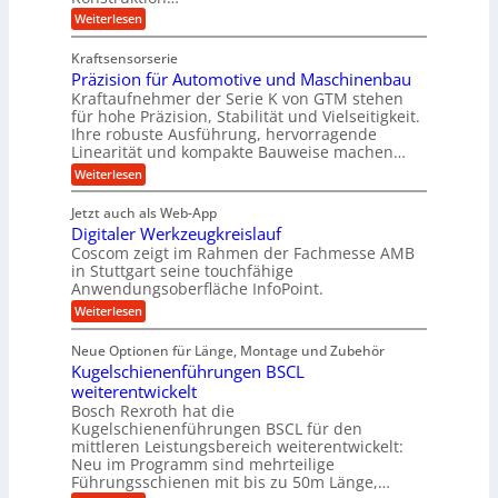
r
a
l
t
:
Weiterlesen
g
t
g
Z
s
l
a
z
e
Kraftsensorserie
l
h
e
u
w
Präzision für Automotive und Maschinenbau
o
n
i
n
s
Kraftaufnehmer der Serie K von GTM stehen
i
s
c
t
d
für hohe Präzision, Stabilität und Vielseitigkeit.
n
e
a
h
Ihre robuste Ausführung, hervorragende
A
d
n
,
Linearität und kompakte Bauweise machen…
u
g
e
w
:
e
Weiterlesen
f
t
e
P
n
t
r
r
g
n
Jetzt auch als Web-App
r
ä
e
i
i
Digitaler Werkzeugkreislauf
z
t
a
e
g
i
r
Coscom zeigt im Rahmen der Fachmesse AMB
g
b
s
i
in Stuttgart seine touchfähige
e
s
i
e
e
Anwendungsoberfläche InfoPoint.
r
o
b
e
f
:
Weiterlesen
S
n
e
i
D
f
ü
f
t
i
ü
ü
n
Neue Optionen für Länge, Montage und Zubehör
r
e
g
r
r
g
Kugelschienenführungen BSCL
r
i
A
l
p
a
t
weiterentwickelt
u
r
a
l
a
t
ä
n
Bosch Rexroth hat die
u
e
l
o
z
Kugelschienenführungen BSCL für den
g
e
e
m
i
n
mittleren Leistungsbereich weiterentwickelt:
r
o
s
U
Neu im Programm sind mehrteilige
W
t
e
m
Führungsschienen mit bis zu 50m Länge,…
e
i
H
r
g