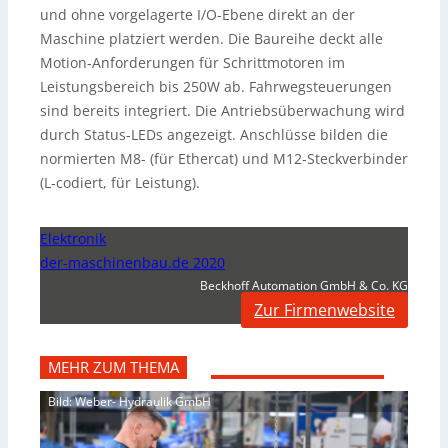
und ohne vorgelagerte I/O-Ebene direkt an der
Maschine platziert werden. Die Baureihe deckt alle
Motion-Anforderungen für Schrittmotoren im
Leistungsbereich bis 250W ab. Fahrwegsteuerungen
sind bereits integriert. Die Antriebsüberwachung wird
durch Status-LEDs angezeigt. Anschlüsse bilden die
normierten M8- (für Ethercat) und M12-Steckverbinder
(L-codiert, für Leistung).
Elektronik
der-maschinenbau.de 2020
Beckhoff Automation GmbH & Co. KG
Zur Firmenwebsite
MEHR ZUM THEMA
Bild: Weber- Hydraulik GmbH