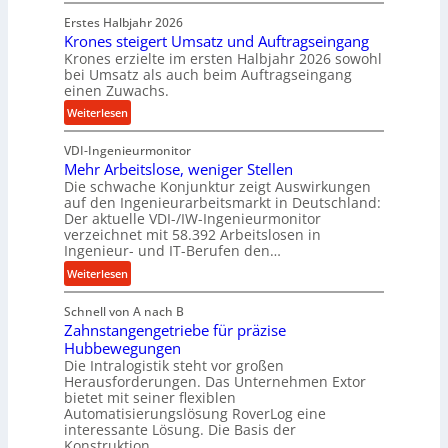
P
k
d
Erstes Halbjahr 2026
r
p
e
Krones steigert Umsatz und Auftragseingang
ä
r
t
Krones erzielte im ersten Halbjahr 2026 sowohl
z
o
r
bei Umsatz als auch beim Auftragseingang
i
z
einen Zuwachs.
i
s
e
e
:
Weiterlesen
e
s
b
K
u
s
u
VDI-Ingenieurmonitor
r
n
n
Mehr Arbeitslose, weniger Stellen
o
d
Die schwache Konjunktur zeigt Auswirkungen
d
n
l
auf den Ingenieurarbeitsmarkt in Deutschland:
H
e
a
Der aktuelle VDI-/IW-Ingenieurmonitor
y
s
n
verzeichnet mit 58.392 Arbeitslosen in
d
s
Ingenieur- und IT-Berufen den…
g
r
t
l
:
Weiterlesen
a
e
e
M
u
i
b
Schnell von A nach B
e
l
g
i
Zahnstangengetriebe für präzise
h
i
e
g
Hubbewegungen
r
k
r
Die Intralogistik steht vor großen
e
A
i
t
Herausforderungen. Das Unternehmen Extor
K
r
m
bietet mit seiner flexiblen
U
u
b
Automatisierungslösung RoverLog eine
V
m
g
e
interessante Lösung. Die Basis der
e
s
e
Konstruktion…
i