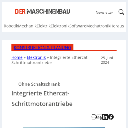
Linked
Newsletter
Robotik
Mechanik
Elektrik
Elektronik
Software
Mechatronik
Herausf
KONSTRUKTION & PLANUNG
Home
»
Elektronik
»
Integrierte Ethercat-
25. Juni
2024
Schrittmotorantriebe
Ohne Schaltschrank
Integrierte Ethercat-
Schrittmotorantriebe