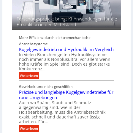
n
d
i
Forschungsprojekt bringt KI-Anwendungen für die
e
Produktion in den Mittelstand
P
e
Mehr Effizienz durch elektromechanische
r
Antriebssysteme
f
Kugelgewindetrieb und Hydraulik im Vergleich
o
In vielen Branchen gelten Hydrauliksysteme
r
noch immer als Nonplusultra, vor allem wenn
m
hohe Kräfte im Spiel sind. Doch es gibt starke
a
Konkurrenz…
n
:
Weiterlesen
c
K
e
Gewirbelt und nicht geschliffen
u
b
Präzise und langlebige Kugelgewindetriebe für
g
e
raue Umgebungen
e
i
Auch wo Späne, Staub und Schmutz
l
m
allgegenwärtig sind, wie in der
g
Holzbearbeitung, muss die Antriebstechnik
D
e
exakt, schnell und dauerhaft zuverlässig
r
w
arbeiten. Für…
ü
i
:
Weiterlesen
c
n