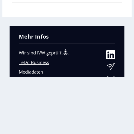
Mehr Infos
Wir sind IVW geprüft!
TeDo Business
Mediadaten
Abo-Service
Unsere weiteren Fachmagazine
+
Impressum
Datenschutz
AGB
Barrierefreiheit