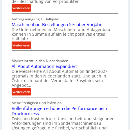
der Beschaffung von Vorprodukten.
:
Weiterlesen
M
Auftragseingang 1. Halbjahr
a
Maschinenbau-Bestellungen 5% über Vorjahr
t
Die Unternehmen im Maschinen- und Anlagenbau
e
können in Summe auf ein leicht positives erstes
r
Halbjahr…
i
:
Weiterlesen
a
M
l
a
v
Markteintritt in den Niederlanden
s
e
All About Automation expandiert
c
r
Die Messereihe All About Automation findet 2027
h
s
erstmals in den Niederlanden statt. Und auch in
i
o
Österreich baut der Veranstalter Easyfairs sein
n
Angebot…
r
e
g
:
Weiterlesen
n
u
A
b
n
Mehr Steifigkeit und Präzision
l
a
g
Rollenführungen erhöhen die Performance beim
l
u
e
Drückprozess
A
-
Zwischen Kostendruck, Unsicherheit und steigenden
n
b
B
Anforderungen sind im Sondermaschinenbau
t
o
Lösungen gefragt, die flexibel, wirtschaftlich und
e
s