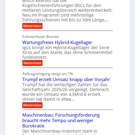
Bosch Rexroth hat die
s
l
o
g
Kugelschienenführungen BSCL für den
e
e
m
e
mittleren Leistungsbereich weiterentwickelt:
H
r
o
Neu im Programm sind mehrteilige
u
b
W
t
b
Führungsschienen mit bis zu 50m Länge,…
e
i
u
b
r
v
:
Weiterlesen
n
e
k
e
K
w
z
g
u
u
e
Schmierfreier Betrieb
e
n
e
g
g
u
d
Wartungsfreies Hybrid-Kugellager
e
n
u
g
M
l
Igus bringt ein Hybrid-Kugellager der Serie
n
k
a
s
Xiros auf den Markt, das ohne Schmiermittel
g
r
s
c
funktioniert.
e
e
c
h
n
i
h
:
Weiterlesen
i
s
i
W
e
l
n
a
n
Auftragseingang steigt um 7%
a
e
r
e
u
Trumpf erzielt Umsatz knapp über Vorjahr
n
t
n
f
b
u
Trumpf hat die vorläufigen Zahlen für das
f
a
n
ü
Geschäftsjahr 2025/26 vorgelegt. Demnach
u
g
h
wurde ein Umsatz von 4,3Mrd.€ erzielt,
s
r
dieser lag damit in etwa…
f
u
:
r
Weiterlesen
n
T
e
g
r
i
e
Maschinenbau: Forschungsförderung
u
e
n
braucht mehr Tempo und weniger
m
s
B
Bürokratie
p
H
S
f
y
Der Maschinenbau investiert stark in
C
e
b