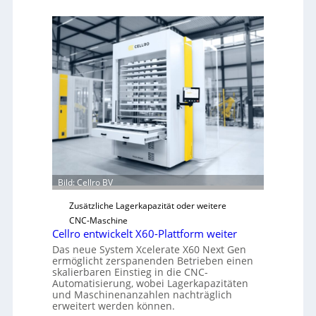
e
c
h
a
n
i
s
c
h
e
r
Ü
Bild: Cellro BV
b
e
Zusätzliche Lagerkapazität oder weitere
r
CNC-Maschine
l
Cellro entwickelt X60-Plattform weiter
a
Das neue System Xcelerate X60 Next Gen
s
ermöglicht zerspanenden Betrieben einen
skalierbaren Einstieg in die CNC-
t
Automatisierung, wobei Lagerkapazitäten
s
und Maschinenanzahlen nachträglich
c
erweitert werden können.