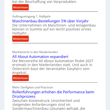
bei der Beschaffung von Vorprodukten.
s
t
W
c
:
Weiterlesen
e
e
M
h
i
r
Auftragseingang 1. Halbjahr
a
e
l
k
Maschinenbau-Bestellungen 5% über Vorjahr
t
W
e
Die Unternehmen im Maschinen- und Anlagenbau
z
e
i
können in Summe auf ein leicht positives erstes
n
e
r
r
Halbjahr…
e
i
u
t
:
Weiterlesen
i
a
g
s
M
l
n
b
a
c
v
a
Markteintritt in den Niederlanden
s
h
e
u
All About Automation expandiert
c
a
r
Die Messereihe All About Automation findet 2027
p
h
s
f
erstmals in den Niederlanden statt. Und auch in
r
i
o
Österreich baut der Veranstalter Easyfairs sein
t
n
o
Angebot…
r
z
e
z
g
:
Weiterlesen
e
n
e
u
A
i
b
n
s
Mehr Steifigkeit und Präzision
l
g
a
g
Rollenführungen erhöhen die Performance beim
l
s
t
u
e
Drückprozess
A
e
-
s
Zwischen Kostendruck, Unsicherheit und
n
b
B
steigenden Anforderungen sind im
i
t
o
Sondermaschinenbau Lösungen gefragt, die
e
s
c