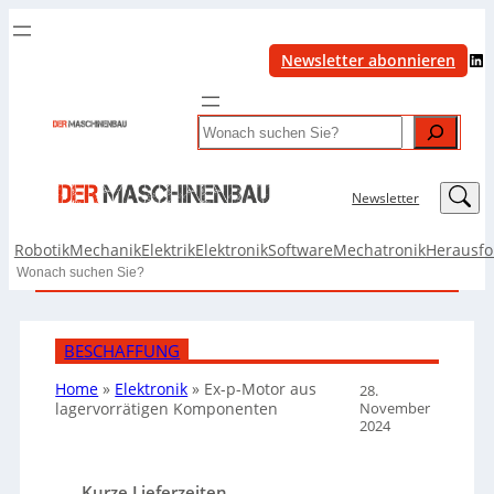
LinkedIn
Newsletter abonnieren
Search
LinkedIn
Newsletter
Robotik
Mechanik
Elektrik
Elektronik
Software
Mechatronik
Herausf
Search
BESCHAFFUNG
Home
»
Elektronik
»
Ex-p-Motor aus
28.
November
lagervorrätigen Komponenten
2024
Kurze Lieferzeiten