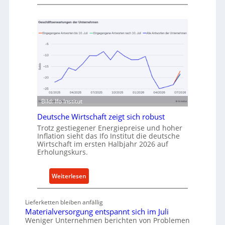
M
u
e
f
t
v
h
o
o
n
d
I
e
n
n
d
f
u
ü
Bild: Ifo Institut
s
r
t
Deutsche Wirtschaft zeigt sich robust
n
r
Trotz gestiegener Energiepreise und hoher
a
Inflation sieht das Ifo Institut die deutsche
i
c
Wirtschaft im ersten Halbjahr 2026 auf
e
h
Erholungskurs.
-
h
E
a
:
Weiterlesen
r
l
D
s
t
e
a
Lieferketten bleiben anfällig
i
u
t
Materialversorgung entspannt sich im Juli
g
t
Weniger Unternehmen berichten von Problemen
z
e