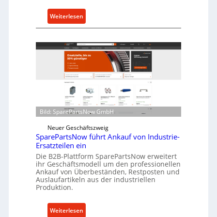
h
u
:
Weiterlesen
t
C
z
e
f
l
ü
l
r
r
i
o
n
e
d
n
i
t
Bild: SparePartsNow GmbH
r
w
e
i
Neuer Geschäftszweig
k
SparePartsNow führt Ankauf von Industrie-
c
t
Ersatzteilen ein
k
e
Die B2B-Plattform SparePartsNow erweitert
e
ihr Geschäftsmodell um den professionellen
A
l
Ankauf von Überbeständen, Restposten und
n
t
Auslaufartikeln aus der industriellen
t
Produktion.
X
r
6
i
0
:
Weiterlesen
e