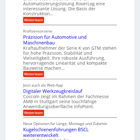
b
e
Automatisierungslösung RoverLog eine
r
s
e
l
interessante Lösung. Die Basis der
g
a
Konstruktion…
i
g
l
t
t
e
:
Weiterlesen
e
z
Z
s
w
a
i
u
Kraftsensorserie
l
i
h
c
n
Präzision für Automotive und
o
n
n
h
d
s
Maschinenbau
s
d
t
A
Kraftaufnehmer der Serie K von GTM stehen
e
e
a
für hohe Präzision, Stabilität und
u
n
,
t
Vielseitigkeit. Ihre robuste Ausführung,
g
f
w
r
hervorragende Linearität und kompakte
e
t
e
i
Bauweise machen…
n
r
g
n
e
:
Weiterlesen
e
a
P
i
b
t
r
g
g
e
Jetzt auch als Web-App
r
ä
s
i
e
f
Digitaler Werkzeugkreislauf
z
e
e
i
Coscom zeigt im Rahmen der Fachmesse
r
ü
b
s
i
AMB in Stuttgart seine touchfähige
S
r
e
i
Anwendungsoberfläche InfoPoint.
n
f
t
r
o
ü
:
g
Weiterlesen
n
e
a
r
D
f
a
l
u
p
i
ü
Neue Optionen für Länge, Montage und Zubehör
n
r
g
l
e
r
ä
Kugelschienenführungen BSCL
i
g
A
e
U
z
t
weiterentwickelt
u
i
n
m
a
t