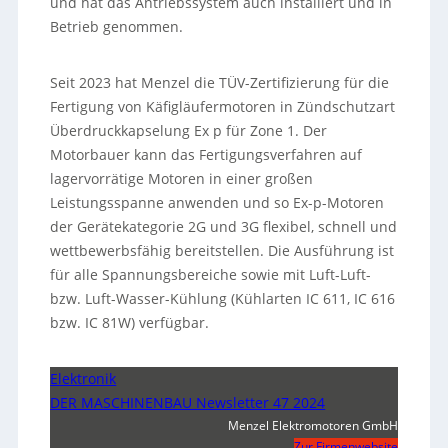
und hat das Antriebssystem auch installiert und in
Betrieb genommen.
Seit 2023 hat Menzel die TÜV-Zertifizierung für die
Fertigung von Käfigläufermotoren in Zündschutzart
Überdruckkapselung Ex p für Zone 1. Der
Motorbauer kann das Fertigungsverfahren auf
lagervorrätige Motoren in einer großen
Leistungsspanne anwenden und so Ex-p-Motoren
der Gerätekategorie 2G und 3G flexibel, schnell und
wettbewerbsfähig bereitstellen. Die Ausführung ist
für alle Spannungsbereiche sowie mit Luft-Luft-
bzw. Luft-Wasser-Kühlung (Kühlarten IC 611, IC 616
bzw. IC 81W) verfügbar.
Elektronik
DER MASCHINENBAU Newsletter 47 2024
Menzel Elektromotoren GmbH
Zur Firmenwebsite