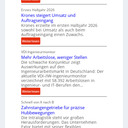
c
n
P
k
d
Erstes Halbjahr 2026
r
p
e
Krones steigert Umsatz und
ä
r
t
Auftragseingang
z
o
r
Krones erzielte im ersten Halbjahr 2026
i
z
i
sowohl bei Umsatz als auch beim
s
e
Auftragseingang einen Zuwachs.
e
e
s
b
:
Weiterlesen
u
s
u
K
n
n
VDI-Ingenieurmonitor
r
d
d
Mehr Arbeitslose, weniger Stellen
o
l
Die schwache Konjunktur zeigt
H
n
a
Auswirkungen auf den
y
e
n
Ingenieurarbeitsmarkt in Deutschland: Der
d
s
g
aktuelle VDI-/IW-Ingenieurmonitor
r
s
verzeichnet mit 58.392 Arbeitslosen in
l
a
t
Ingenieur- und IT-Berufen den…
e
u
e
:
b
Weiterlesen
l
i
M
i
i
g
Schnell von A nach B
e
g
k
e
Zahnstangengetriebe für präzise
h
e
i
r
Hubbewegungen
r
K
m
t
Die Intralogistik steht vor großen
A
u
Herausforderungen. Das Unternehmen
V
U
r
g
Extor bietet mit seiner flexiblen
e
m