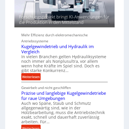
e
n
d
Forschungsprojekt bringt KI-Anwendungen für
i
die Produktion in den Mittelstand
e
P
Mehr Effizienz durch elektromechanische
e
Antriebssysteme
r
Kugelgewindetrieb und Hydraulik im
f
Vergleich
o
In vielen Branchen gelten Hydrauliksysteme
r
noch immer als Nonplusultra, vor allem
m
wenn hohe Kräfte im Spiel sind. Doch es
gibt starke Konkurrenz…
a
n
:
Weiterlesen
c
K
e
Gewirbelt und nicht geschliffen
u
b
Präzise und langlebige Kugelgewindetriebe
g
e
für raue Umgebungen
e
i
Auch wo Späne, Staub und Schmutz
l
allgegenwärtig sind, wie in der
m
g
Holzbearbeitung, muss die Antriebstechnik
D
e
exakt, schnell und dauerhaft zuverlässig
r
w
arbeiten. Für…
ü
i
:
Weiterlesen