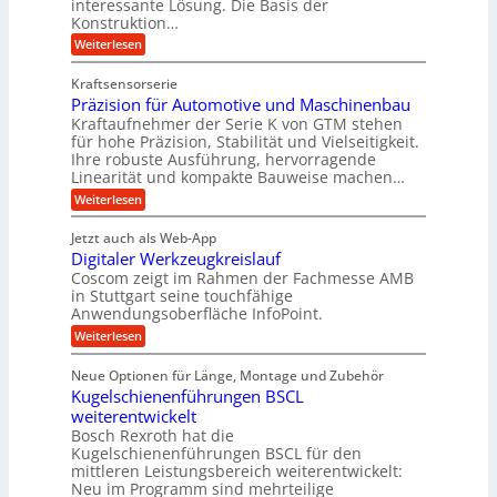
interessante Lösung. Die Basis der
e
s
e
Konstruktion…
i
r
a
l
t
:
Weiterlesen
g
t
g
Z
s
l
a
z
e
Kraftsensorserie
l
h
e
u
w
Präzision für Automotive und Maschinenbau
o
n
i
n
s
Kraftaufnehmer der Serie K von GTM stehen
i
s
c
t
d
für hohe Präzision, Stabilität und Vielseitigkeit.
n
e
a
h
Ihre robuste Ausführung, hervorragende
A
d
n
,
Linearität und kompakte Bauweise machen…
u
g
e
w
:
e
Weiterlesen
f
t
e
P
n
t
r
r
g
n
Jetzt auch als Web-App
r
ä
e
i
i
Digitaler Werkzeugkreislauf
z
t
a
e
g
i
r
Coscom zeigt im Rahmen der Fachmesse AMB
g
b
s
i
in Stuttgart seine touchfähige
e
s
i
e
e
Anwendungsoberfläche InfoPoint.
r
o
b
e
f
:
Weiterlesen
S
n
e
i
D
f
ü
f
t
i
ü
ü
n
Neue Optionen für Länge, Montage und Zubehör
r
e
g
r
r
g
Kugelschienenführungen BSCL
r
i
A
l
p
a
t
weiterentwickelt
u
r
a
l
a
t
ä
n
Bosch Rexroth hat die
u
e
l
o
z
Kugelschienenführungen BSCL für den
g
e
e
m
i
n
mittleren Leistungsbereich weiterentwickelt:
r
o
s
U
Neu im Programm sind mehrteilige
W
t
e