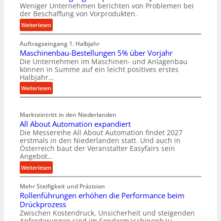
Weniger Unternehmen berichten von Problemen bei
der Beschaffung von Vorprodukten.
:
Weiterlesen
M
Auftragseingang 1. Halbjahr
a
Maschinenbau-Bestellungen 5% über Vorjahr
t
Die Unternehmen im Maschinen- und Anlagenbau
e
können in Summe auf ein leicht positives erstes
r
Halbjahr…
i
:
Weiterlesen
a
M
l
a
v
Markteintritt in den Niederlanden
s
e
All About Automation expandiert
c
r
Die Messereihe All About Automation findet 2027
h
s
erstmals in den Niederlanden statt. Und auch in
i
o
Österreich baut der Veranstalter Easyfairs sein
n
Angebot…
r
e
g
:
Weiterlesen
n
u
A
b
n
Mehr Steifigkeit und Präzision
l
a
g
Rollenführungen erhöhen die Performance beim
l
u
e
Drückprozess
A
-
Zwischen Kostendruck, Unsicherheit und steigenden
n
b
B
Anforderungen sind im Sondermaschinenbau