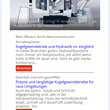
h
r
e
n
d
i
Forschungsprojekt bringt KI-Anwendungen für die
e
Produktion in den Mittelstand
P
e
Mehr Effizienz durch elektromechanische
r
Antriebssysteme
f
Kugelgewindetrieb und Hydraulik im Vergleich
o
In vielen Branchen gelten Hydrauliksysteme
r
noch immer als Nonplusultra, vor allem wenn
m
hohe Kräfte im Spiel sind. Doch es gibt starke
a
Konkurrenz…
n
:
Weiterlesen
c
K
e
Gewirbelt und nicht geschliffen
u
b
Präzise und langlebige Kugelgewindetriebe für
g
e
raue Umgebungen
e
i
Auch wo Späne, Staub und Schmutz
l
m
allgegenwärtig sind, wie in der
g
Holzbearbeitung, muss die Antriebstechnik
D
e
exakt, schnell und dauerhaft zuverlässig
r
w
arbeiten. Für…
ü
i