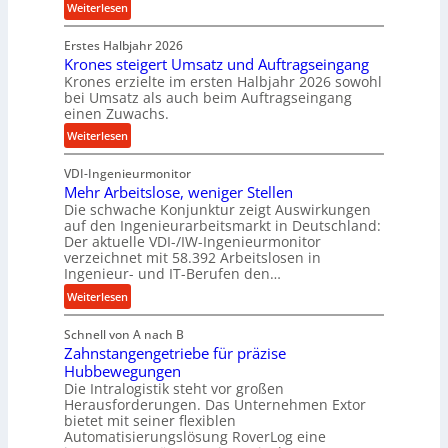
:
Weiterlesen
c
n
P
k
d
Erstes Halbjahr 2026
r
p
e
Krones steigert Umsatz und Auftragseingang
ä
r
t
Krones erzielte im ersten Halbjahr 2026 sowohl
z
o
r
bei Umsatz als auch beim Auftragseingang
i
z
einen Zuwachs.
i
s
e
e
:
Weiterlesen
e
s
b
K
u
s
u
VDI-Ingenieurmonitor
r
n
n
Mehr Arbeitslose, weniger Stellen
o
d
Die schwache Konjunktur zeigt Auswirkungen
d
n
l
auf den Ingenieurarbeitsmarkt in Deutschland:
H
e
a
Der aktuelle VDI-/IW-Ingenieurmonitor
y
s
n
verzeichnet mit 58.392 Arbeitslosen in
d
s
Ingenieur- und IT-Berufen den…
g
r
t
l
:
Weiterlesen
a
e
e
M
u
i
b
Schnell von A nach B
e
l
g
i
Zahnstangengetriebe für präzise
h
i
e
g
Hubbewegungen
r
k
r
Die Intralogistik steht vor großen
e
A
i
t
Herausforderungen. Das Unternehmen Extor
K
r
m
bietet mit seiner flexiblen
U
u
b
Automatisierungslösung RoverLog eine
V
m
g
e