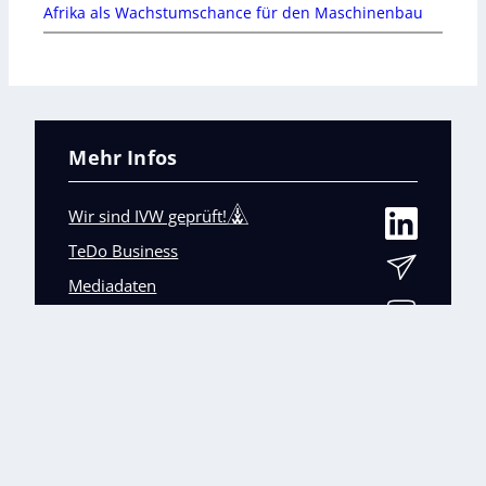
Afrika als Wachstumschance für den Maschinenbau
Mehr Infos
Wir sind IVW geprüft!
TeDo Business
Mediadaten
Abo-Service
Unsere weiteren Fachmagazine
+