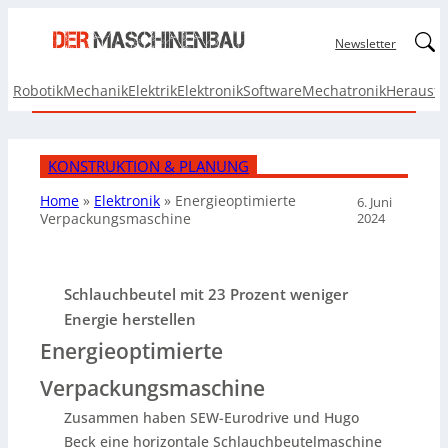
Linked
Newsletter
Robotik
Mechanik
Elektrik
Elektronik
Software
Mechatronik
Herausf
KONSTRUKTION & PLANUNG
Home
»
Elektronik
»
Energieoptimierte
6. Juni
2024
Verpackungsmaschine
Schlauchbeutel mit 23 Prozent weniger
Energie herstellen
Energieoptimierte
Verpackungsmaschine
Zusammen haben SEW-Eurodrive und Hugo
Beck eine horizontale Schlauchbeutelmaschine