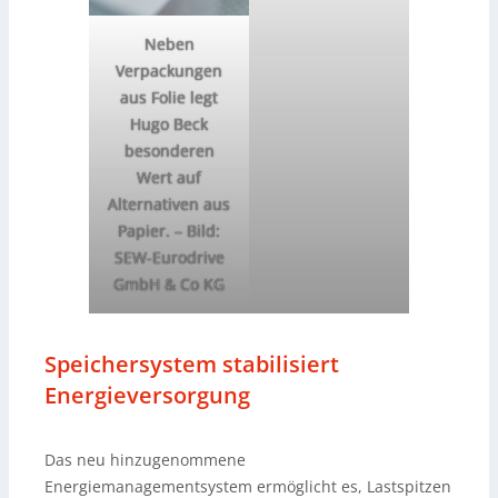
Neben
Verpackungen
aus Folie legt
Hugo Beck
besonderen
Wert auf
Alternativen aus
Papier.
–
Bild:
SEW-Eurodrive
GmbH & Co KG
Speichersystem stabilisiert
Energieversorgung
Das neu hinzugenommene
Energiemanagementsystem ermöglicht es, Lastspitzen